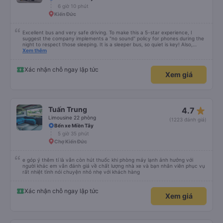
6 giờ 10 phút
Kiến Đức
Excellent bus and very safe driving. To make this a 5-star experience, I
suggest the company implements a "no sound" policy for phones during the
night to respect those sleeping. It is a sleeper bus, so quiet is key! Also,
please display the Wi-Fi password clearly inside the cabin for convenience. I
Xem thêm
would definitely ride with them again! -------------- ​ Xe chất lượng tốt và
tài xế lái xe rất an toàn. Để dịch vụ hoàn hảo hơn, tôi góp ý nhà xe nên có
quy định rõ ràng về việc giữ im lặng (tắt âm thanh điện thoại) vào ban đêm
Xác nhận chỗ ngay lập tức
Xem giá
để tránh làm phiền hành khách khác ngủ. Ngoài ra, nhà xe nên dán sẵn mật
khẩu Wi-Fi trong xe để hành khách dễ dàng sử dụng. Tôi vẫn sẽ tiếp tục ủng
hộ nhà xe trong tương lai!
star_rate
Tuấn Trung
4.7
Limousine 22 phòng
(1223 đánh giá)
Bến xe Miền Tây
5 giờ 35 phút
Chợ Kiến Đức
e góp ý thêm tí là vẫn còn hút thuốc khi phòng máy lạnh ảnh hưởng với
người khác em vẫn đánh giá về chất lượng nhà xe và bạn nhân viên phục vụ
rất nhiệt tình nói chuyện nhỏ nhẹ với khách hàng
Xác nhận chỗ ngay lập tức
Xem giá