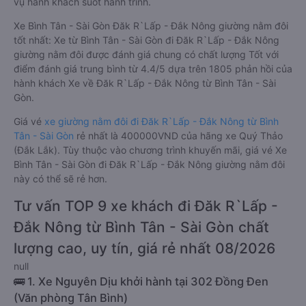
vụ hành khách suốt hành trình.
Xe Bình Tân - Sài Gòn Đăk R`Lấp - Đắk Nông giường nằm đôi
tốt nhất: Xe từ Bình Tân - Sài Gòn đi Đăk R`Lấp - Đắk Nông
giường nằm đôi được đánh giá chung có chất lượng Tốt với
điểm đánh giá trung bình từ 4.4/5 dựa trên 1805 phản hồi của
hành khách Xe về Đăk R`Lấp - Đắk Nông từ Bình Tân - Sài
Gòn.
Giá vé
xe giường nằm đôi đi Đăk R`Lấp - Đắk Nông từ Bình
Tân - Sài Gòn
rẻ nhất là 400000VND của hãng xe Quý Thảo
(Đắk Lắk). Tùy thuộc vào chương trình khuyến mãi, giá vé Xe
Bình Tân - Sài Gòn đi Đăk R`Lấp - Đắk Nông giường nằm đôi
này có thể sẽ rẻ hơn.
Tư vấn TOP 9 xe khách đi Đăk R`Lấp -
Đắk Nông từ Bình Tân - Sài Gòn chất
lượng cao, uy tín, giá rẻ nhất 08/2026
null
🚌 1. Xe Nguyên Dịu khởi hành tại 302 Đồng Đen
(Văn phòng Tân Bình)