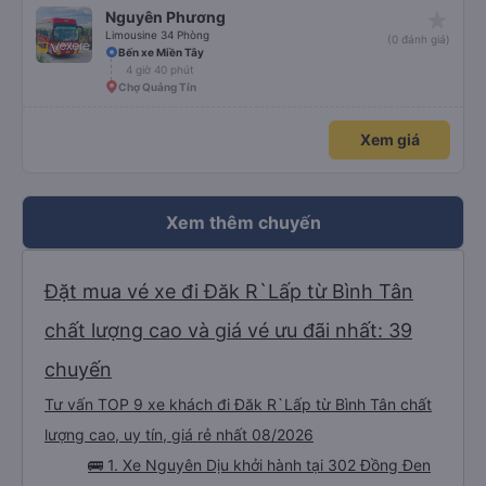
star_rate
Nguyên Phương
Limousine 34 Phòng
(0 đánh giá)
Bến xe Miền Tây
4 giờ 40 phút
Chợ Quảng Tín
Xem giá
Xem thêm chuyến
Đặt mua vé xe đi Đăk R`Lấp từ Bình Tân
chất lượng cao và giá vé ưu đãi nhất: 39
chuyến
Tư vấn TOP 9 xe khách đi Đăk R`Lấp từ Bình Tân chất
lượng cao, uy tín, giá rẻ nhất 08/2026
🚌 1. Xe Nguyên Dịu khởi hành tại 302 Đồng Đen