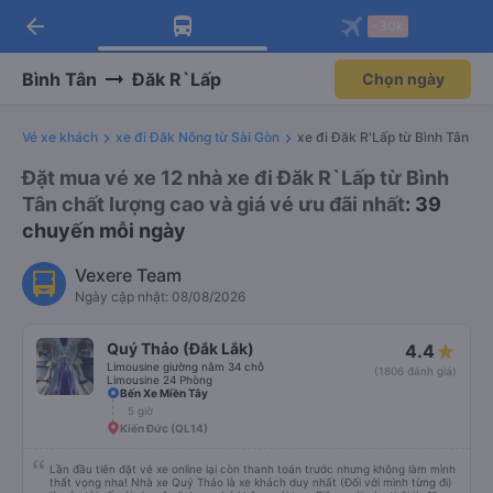
arrow_back
Tải app Vexere ngay!
Tải app Vexere
-30k
Mở app
Mở app
Nhận ưu đãi thành viên độc
-30k/ghế khi đặt vé máy bay qua
quyền
app
Bình Tân
Đăk R`Lấp
Chọn ngày
Vé xe khách
xe đi Đăk Nông từ Sài Gòn
xe đi Đăk R'Lấp từ Bình Tân
Đặt mua vé xe 12 nhà xe đi Đăk R`Lấp từ Bình
Tân chất lượng cao và giá vé ưu đãi nhất
: 39
chuyến mỗi ngày
Vexere Team
Ngày cập nhật: 08/08/2026
Quý Thảo (Đắk Lắk)
4.4
Limousine giường nằm 34 chỗ
(1806 đánh giá)
Limousine 24 Phòng
Bến Xe Miền Tây
5 giờ
Kiến Đức (QL14)
Lần đầu tiên đặt vé xe online lại còn thanh toán trước nhưng không làm mình
thất vọng nha! Nhà xe Quý Thảo là xe khách duy nhất (Đối với mình từng đi)