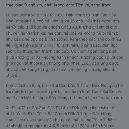
limousine 9 chỗ vip, chất lượng cao: Tiện lợi, sang trọng
Là sản phẩm xe đi Đăk R`Lấp - Đắk Nông từ Bình Tân - Sài
Gòn limousine 9 chỗ cải tiến từ xe 16 chỗ. Nội thất được làm
lại với các ghế bọc da chuẩn Châu Âu, không chỉ êm ái cho
chuyến hành trình xa, mà còn mát mẻ và không hề bị hầm bí
như các ghế bọc da bình thường. Kèm theo các ghế có nhiều
tiện nghi hiện đại như ti-vi, tủ lạnh mini, ổ cắm usb, đèn đọc
sách, hệ thống âm thanh cao cấp. Có vách ngăn riêng biệt
giữa khoang lái và khoang hành khách. Khoảng cách giữa các
ghế ngồi rất thoải mái, không nhồi nhét. Luôn đáp ứng được
nhu cầu về sang trọng, thoải mái và tiện nghi trong việc di
chuyển.
Đây là loại xe Bình Tân - Sài Gòn Đăk R`Lấp - Đắk Nông có hỗ
trợ đón/trả tận nơi miễn phí tại nội thành Bình Tân - Sài Gòn và
nội thành Đăk R`Lấp - Đắk Nông, rất thuận tiện cho du khách.
Xe Bình Tân - Sài Gòn Đăk R`Lấp - Đắk Nông limousine tốt
nhất: Xe từ Bình Tân - Sài Gòn đi Đăk R`Lấp - Đắk Nông
limousine được đánh giá chung có chất lượng Tốt với điểm
đánh giá trung bình từ 4.5/5 dựa trên 12616 phản hồi của