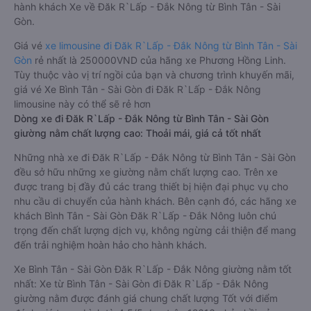
hành khách Xe về Đăk R`Lấp - Đắk Nông từ Bình Tân - Sài
Gòn.
Giá vé
xe limousine đi Đăk R`Lấp - Đắk Nông từ Bình Tân - Sài
Gòn
rẻ nhất là 250000VND của hãng xe Phương Hồng Linh.
Tùy thuộc vào vị trí ngồi của bạn và chương trình khuyến mãi,
giá vé Xe Bình Tân - Sài Gòn đi Đăk R`Lấp - Đắk Nông
limousine này có thể sẽ rẻ hơn
Dòng xe đi Đăk R`Lấp - Đắk Nông từ Bình Tân - Sài Gòn
giường nằm chất lượng cao: Thoải mái, giá cả tốt nhất
Những nhà xe đi Đăk R`Lấp - Đắk Nông từ Bình Tân - Sài Gòn
đều sở hữu những xe giường nằm chất lượng cao. Trên xe
được trang bị đầy đủ các trang thiết bị hiện đại phục vụ cho
nhu cầu di chuyển của hành khách. Bên cạnh đó, các hãng xe
khách Bình Tân - Sài Gòn Đăk R`Lấp - Đắk Nông luôn chú
trọng đến chất lượng dịch vụ, không ngừng cải thiện để mang
đến trải nghiệm hoàn hảo cho hành khách.
Xe Bình Tân - Sài Gòn Đăk R`Lấp - Đắk Nông giường nằm tốt
nhất: Xe từ Bình Tân - Sài Gòn đi Đăk R`Lấp - Đắk Nông
giường nằm được đánh giá chung chất lượng Tốt với điểm