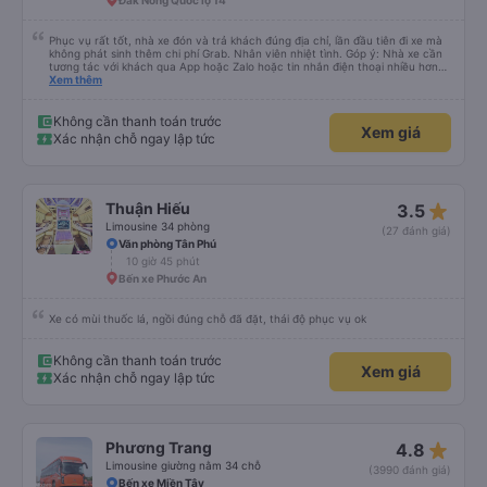
Đắk Nông Quốc lộ 14
Phục vụ rất tốt, nhà xe đón và trả khách đúng địa chỉ, lần đầu tiên đi xe mà
không phát sinh thêm chi phí Grab. Nhân viên nhiệt tình. Góp ý: Nhà xe cần
tương tác với khách qua App hoặc Zalo hoặc tin nhắn điện thoại nhiều hơn
nữa để hành khách yên tâm đặc biệt là khách đặt vé qua App. Chân thành
Xem thêm
cảm ơn, lần sau đặt vé lại
Không cần thanh toán trước
Xem giá
Xác nhận chỗ ngay lập tức
star_rate
Thuận Hiếu
3.5
Limousine 34 phòng
(27 đánh giá)
Văn phòng Tân Phú
10 giờ 45 phút
Bến xe Phước An
Xe có mùi thuốc lá, ngồi đúng chỗ đã đặt, thái độ phục vụ ok
Không cần thanh toán trước
Xem giá
Xác nhận chỗ ngay lập tức
star_rate
Phương Trang
4.8
Limousine giường nằm 34 chỗ
(3990 đánh giá)
Bến xe Miền Tây