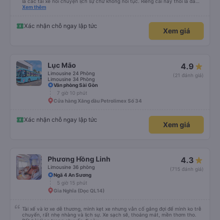
là các tài xế nói chuyện lịch sự chứ không nói tục. Riêng cái này thôi là đã
đánh giá 5 sao rồi. Chú tài xế còn uống pepsi rất dễ thương chứ không có
Xem thêm
hút thuốc phè phè như các xe khác. Đón trả đúng điểm. Được nằm đúng
giường đã đặt. Nói chung 10 điểm.
Xác nhận chỗ ngay lập tức
Xem giá
Lục Mão
4.9
Limousine 24 Phòng
(21 đánh giá)
Limousine 34 Phòng
Văn phòng Sài Gòn
7 giờ 10 phút
Cửa hàng Xăng dầu Petrolimex Số 34
Xác nhận chỗ ngay lập tức
Xem giá
Phương Hồng Linh
4.3
Limousine 36 phòng
(715 đánh giá)
Ngã 4 An Sương
5 giờ 15 phút
Gia Nghĩa (Dọc QL14)
Tài xế và lơ xe dễ thương, mình kẹt xe nhưng vẫn cố gắng đợi để mình ko trễ
chuyến, rất nhẹ nhàng và lịch sự. Xe sạch sẽ, thoáng mát, mền thơm tho.