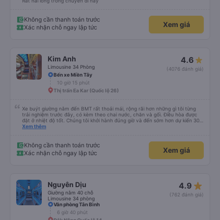
Rất hài lòng trong chuyến đi này
Không cần thanh toán trước
Xem giá
Xác nhận chỗ ngay lập tức
Kim Anh
4.6
Limousine 34 Phòng
(4076 đánh giá)
Bến xe Miền Tây
10 giờ 15 phút
Thị trấn Ea Kar (Quốc lộ 26)
Xe buýt giường nằm đến BMT rất thoải mái, rộng rãi hơn những gì tôi từng
trải nghiệm trước đây, có kèm theo chai nước, chăn và gối. Điều hòa được
đặt ở nhiệt độ tốt. Chúng tôi khởi hành đúng giờ và đến sớm hơn dự kiến 30
phút. Tài xế rất tuyệt so với những tài xế khác ở Việt Nam! Không quá nhiều
Xem thêm
tiếng còi xe, không có nhạc lớn hoặc tiếng ồn khác và cảm giác lái xe an
toàn nên rất dễ ngủ. Tôi rất vui vì đã đặt qua Vexere và có vị trí xe buýt trên
GPS và biển số xe vì tôi phải tìm kiếm xung quanh bến xe để tìm thấy nó, đây
Không cần thanh toán trước
Xem giá
là vấn đề của bến xe Đà Lạt (không phải tất cả các xe buýt đều có bảng
Xác nhận chỗ ngay lập tức
thông tin), chứ không phải của công ty.
star_rate
Nguyên Dịu
4.9
Giường nằm 40 chỗ
(762 đánh giá)
Limousine 34 phòng
Văn phòng Tân Bình
6 giờ 40 phút