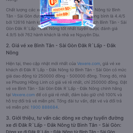
Chất lượng các xe khách đi Đăk R`Lấp - Đắk Nông từ Bình
Tân - Sài Gòn được đánh giá 4.4, với điểm trung bình là 4.4/5
bởi 12616 hành khách. Trong đó hãng xe khách Bình Tân - Sài
Gòn Đăk R`Lấp - Đắk Nông tốt nhất tuyến được đánh giá
4.9/5 bởi 762 hành khách là nhà xe Nguyên Dịu.
2. Giá vé xe Bình Tân - Sài Gòn Đăk R`Lấp - Đắk
Nông
Hiện tại, theo cập nhật mới nhất của
Vexere.com
, giá vé xe
khách đi Đăk R`Lấp - Đắk Nông từ Bình Tân - Sài Gòn có mức
giá dao động từ 250000 đồng - 500000 đồng. Trong đó, nhà
xe Phương Hồng Linh có giá vé rẻ nhất, chỉ 250000 đồng. Đặt
vé xe Bình Tân - Sài Gòn Đăk R`Lấp - Đắk Nông chính hãng
tại
Vexere.com
để có giá rẻ nhất, đảm bảo giữ chỗ 100% và
hỗ trợ đổi trả vé miễn phí. Tổng đài tư vấn, đặt vé và đổi trả
vé miễn phí:
1900 888684
.
3. Giới thiệu, tư vấn các dòng xe chạy tuyến đường
xe đi Đăk R`Lấp - Đắk Nông từ Bình Tân - Sài Gòn:
Dòng xe đi Đăk R`Lấp - Đắk Nông từ Bình Tân - Sài Gòn