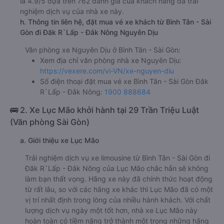
là 4.9/5 dựa trên 762 đánh giá của khách hàng đã trải
nghiệm dịch vụ của nhà xe này.
h. Thông tin liên hệ, đặt mua vé xe khách từ Bình Tân - Sài
Gòn đi Đăk R`Lấp - Đắk Nông Nguyên Dịu
Văn phòng xe Nguyên Dịu ở Bình Tân - Sài Gòn:
Xem địa chỉ văn phòng nhà xe Nguyên Dịu:
https://vexere.com/vi-VN/xe-nguyen-diu
Số điện thoại đặt mua vé xe Bình Tân - Sài Gòn Đăk
R`Lấp - Đắk Nông:
1900 888684
🚌 2. Xe Lục Mão khởi hành tại 29 Trần Triệu Luật
(Văn phòng Sài Gòn)
a. Giới thiệu xe Lục Mão
Trải nghiệm dịch vụ xe limousine từ Bình Tân - Sài Gòn đi
Đăk R`Lấp - Đắk Nông của Lục Mão chắc hẳn sẽ không
làm bạn thất vọng. Hãng xe này đã chính thức hoạt động
từ rất lâu, so với các hãng xe khác thì Lục Mão đã có một
vị trí nhất định trong lòng của nhiều hành khách. Với chất
lượng dịch vụ ngày một tốt hơn, nhà xe Lục Mão này
hoàn toàn có tiềm năng trở thành một trong những hãng