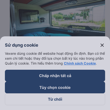
close
Sử dụng cookie
Vexere dùng cookie để website hoạt động ổn định. Bạn có thể
xem chi tiết hoặc thay đổi lựa chọn bất kỳ lúc nào trong phần
Quản lý cookie. Tìm hiểu thêm trong
Chính sách Cookie
.
c. Lộ trình, giờ khởi hành và giờ kết thúc của xe khách
Tuấn Trung
Chấp nhận tất cả
Giờ xuất phát ở Bình Tân - Sài Gòn: 19:00
Tùy chọn cookie
Giờ đến nơi ở Đăk R`Lấp - Đắk Nông: 01:42
Thời gian chạy từ Bình Tân - Sài Gòn đi Đăk R`Lấp -
Đắk Nông của nhà xe
Tuấn Trung
khoảng: 6.7 giờ
Từ chối
d. Các điểm đón khách của nhà xe Tuấn Trung