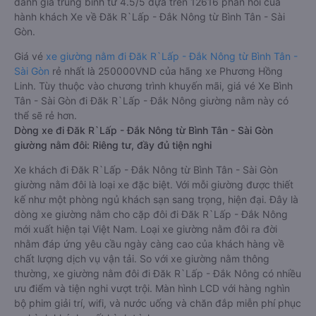
đánh giá trung bình từ 4.5/5 dựa trên 12616 phản hồi của
hành khách Xe về Đăk R`Lấp - Đắk Nông từ Bình Tân - Sài
Gòn.
Giá vé
xe giường nằm đi Đăk R`Lấp - Đắk Nông từ Bình Tân -
Sài Gòn
rẻ nhất là 250000VND của hãng xe Phương Hồng
Linh. Tùy thuộc vào chương trình khuyến mãi, giá vé Xe Bình
Tân - Sài Gòn đi Đăk R`Lấp - Đắk Nông giường nằm này có
thể sẽ rẻ hơn.
Dòng xe đi Đăk R`Lấp - Đắk Nông từ Bình Tân - Sài Gòn
giường nằm đôi: Riêng tư, đầy đủ tiện nghi
Xe khách đi Đăk R`Lấp - Đắk Nông từ Bình Tân - Sài Gòn
giường nằm đôi là loại xe đặc biệt. Với mỗi giường được thiết
kế như một phòng ngủ khách sạn sang trọng, hiện đại. Đây là
dòng xe giường nằm cho cặp đôi đi Đăk R`Lấp - Đắk Nông
mới xuất hiện tại Việt Nam. Loại xe giường nằm đôi ra đời
nhằm đáp ứng yêu cầu ngày càng cao của khách hàng về
chất lượng dịch vụ vận tải. So với xe giường nằm thông
thường, xe giường nằm đôi đi Đăk R`Lấp - Đắk Nông có nhiều
ưu điểm và tiện nghi vượt trội. Màn hình LCD với hàng nghìn
bộ phim giải trí, wifi, và nước uống và chăn đắp miễn phí phục