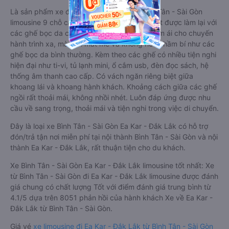
Là sản phẩm xe đi Ea Kar - Đắk Lắk từ Bình Tân - Sài Gòn
limousine 9 chỗ cải tiến từ xe 16 chỗ. Nội thất được làm lại với
các ghế bọc da chuẩn Châu Âu, không chỉ êm ái cho chuyến
hành trình xa, mà còn mát mẻ và không hề bị hầm bí như các
ghế bọc da bình thường. Kèm theo các ghế có nhiều tiện nghi
hiện đại như ti-vi, tủ lạnh mini, ổ cắm usb, đèn đọc sách, hệ
thống âm thanh cao cấp. Có vách ngăn riêng biệt giữa
khoang lái và khoang hành khách. Khoảng cách giữa các ghế
ngồi rất thoải mái, không nhồi nhét. Luôn đáp ứng được nhu
cầu về sang trọng, thoải mái và tiện nghi trong việc di chuyển.
Đây là loại xe Bình Tân - Sài Gòn Ea Kar - Đắk Lắk có hỗ trợ
đón/trả tận nơi miễn phí tại nội thành Bình Tân - Sài Gòn và nội
thành Ea Kar - Đắk Lắk, rất thuận tiện cho du khách.
Xe Bình Tân - Sài Gòn Ea Kar - Đắk Lắk limousine tốt nhất: Xe
từ Bình Tân - Sài Gòn đi Ea Kar - Đắk Lắk limousine được đánh
giá chung có chất lượng Tốt với điểm đánh giá trung bình từ
4.1/5 dựa trên 8051 phản hồi của hành khách Xe về Ea Kar -
Đắk Lắk từ Bình Tân - Sài Gòn.
Giá vé
xe limousine đi Ea Kar - Đắk Lắk từ Bình Tân - Sài Gòn