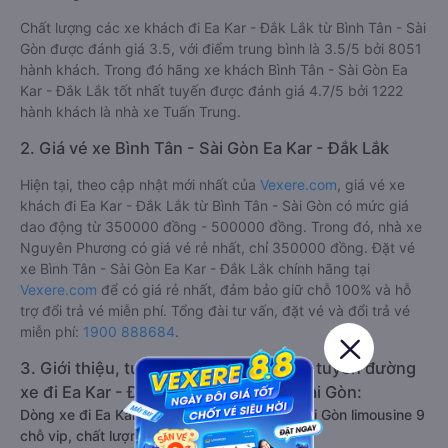
Chất lượng các xe khách đi Ea Kar - Đắk Lắk từ Bình Tân - Sài
Gòn được đánh giá 3.5, với điểm trung bình là 3.5/5 bởi 8051
hành khách. Trong đó hãng xe khách Bình Tân - Sài Gòn Ea
Kar - Đắk Lắk tốt nhất tuyến được đánh giá 4.7/5 bởi 1222
hành khách là nhà xe Tuấn Trung.
2. Giá vé xe Bình Tân - Sài Gòn Ea Kar - Đắk Lắk
Hiện tại, theo cập nhật mới nhất của
Vexere.com
, giá vé xe
khách đi Ea Kar - Đắk Lắk từ Bình Tân - Sài Gòn có mức giá
dao động từ 350000 đồng - 500000 đồng. Trong đó, nhà xe
Nguyên Phương có giá vé rẻ nhất, chỉ 350000 đồng. Đặt vé
xe Bình Tân - Sài Gòn Ea Kar - Đắk Lắk chính hãng tại
Vexere.com
để có giá rẻ nhất, đảm bảo giữ chỗ 100% và hỗ
trợ đổi trả vé miễn phí. Tổng đài tư vấn, đặt vé và đổi trả vé
miễn phí:
1900 888684
.
3. Giới thiệu, tư vấn các dòng xe chạy tuyến đường
xe đi Ea Kar - Đắk Lắk từ Bình Tân - Sài Gòn:
Dòng xe đi Ea Kar - Đắk Lắk từ Bình Tân - Sài Gòn limousine 9
chỗ vip, chất lượng cao: Tiện lợi, sang trọng