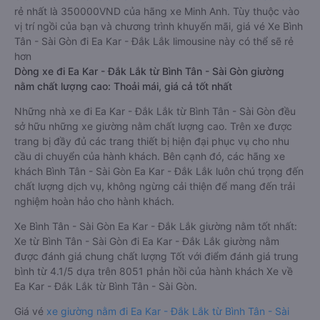
rẻ nhất là 350000VND của hãng xe Minh Anh. Tùy thuộc vào
vị trí ngồi của bạn và chương trình khuyến mãi, giá vé Xe Bình
Tân - Sài Gòn đi Ea Kar - Đắk Lắk limousine này có thể sẽ rẻ
hơn
Dòng xe đi Ea Kar - Đắk Lắk từ Bình Tân - Sài Gòn giường
nằm chất lượng cao: Thoải mái, giá cả tốt nhất
Những nhà xe đi Ea Kar - Đắk Lắk từ Bình Tân - Sài Gòn đều
sở hữu những xe giường nằm chất lượng cao. Trên xe được
trang bị đầy đủ các trang thiết bị hiện đại phục vụ cho nhu
cầu di chuyển của hành khách. Bên cạnh đó, các hãng xe
khách Bình Tân - Sài Gòn Ea Kar - Đắk Lắk luôn chú trọng đến
chất lượng dịch vụ, không ngừng cải thiện để mang đến trải
nghiệm hoàn hảo cho hành khách.
Xe Bình Tân - Sài Gòn Ea Kar - Đắk Lắk giường nằm tốt nhất:
Xe từ Bình Tân - Sài Gòn đi Ea Kar - Đắk Lắk giường nằm
được đánh giá chung chất lượng Tốt với điểm đánh giá trung
bình từ 4.1/5 dựa trên 8051 phản hồi của hành khách Xe về
Ea Kar - Đắk Lắk từ Bình Tân - Sài Gòn.
Giá vé
xe giường nằm đi Ea Kar - Đắk Lắk từ Bình Tân - Sài