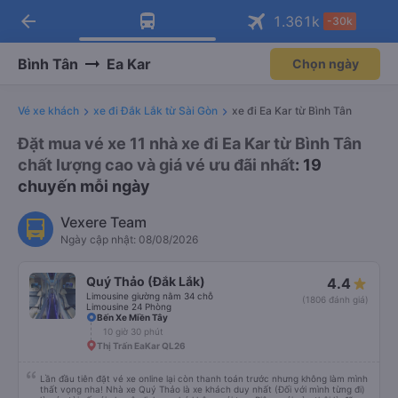
arrow_back
Tải app Vexere ngay!
Tải app Vexere
1.361
k
-30k
Mở app
Mở app
Nhận ưu đãi thành viên độc
-30k/ghế khi đặt vé máy bay qua
quyền
app
Bình Tân
Ea Kar
Chọn ngày
Vé xe khách
xe đi Đắk Lắk từ Sài Gòn
xe đi Ea Kar từ Bình Tân
Đặt mua vé xe 11 nhà xe đi Ea Kar từ Bình Tân
chất lượng cao và giá vé ưu đãi nhất
: 19
chuyến mỗi ngày
Vexere Team
Ngày cập nhật: 08/08/2026
Quý Thảo (Đắk Lắk)
4.4
Limousine giường nằm 34 chỗ
(1806 đánh giá)
Limousine 24 Phòng
Bến Xe Miền Tây
10 giờ 30 phút
Thị Trấn EaKar QL26
Lần đầu tiên đặt vé xe online lại còn thanh toán trước nhưng không làm mình
thất vọng nha! Nhà xe Quý Thảo là xe khách duy nhất (Đối với mình từng đi)