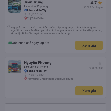
star_rate
Tuấn Trung
4.7
Limousine 22 phòng
(1223 đánh giá)
Bến xe Miền Tây
9 giờ 25 phút
Thị Trấn EaKar
e góp ý thêm tí là vẫn còn hút thuốc khi phòng máy lạnh ảnh hưởng với
người khác em vẫn đánh giá về chất lượng nhà xe và bạn nhân viên phục vụ
rất nhiệt tình nói chuyện nhỏ nhẹ với khách hàng
Xác nhận chỗ ngay lập tức
Xem giá
star_rate
Nguyên Phương
Limousine 34 Phòng
(0 đánh giá)
Bến xe Miền Tây
7 giờ 40 phút
Tượng Đài Chiến thắng Buôn Ma Thuột
Xem giá