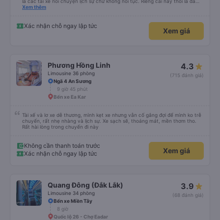
là các tài xế nói chuyện lịch sự chứ không nói tục. Riêng cái này thôi là đã
đánh giá 5 sao rồi. Chú tài xế còn uống pepsi rất dễ thương chứ không có
Xem thêm
hút thuốc phè phè như các xe khác. Đón trả đúng điểm. Được nằm đúng
giường đã đặt. Nói chung 10 điểm.
Xác nhận chỗ ngay lập tức
Xem giá
Phương Hồng Linh
4.3
Limousine 36 phòng
(715 đánh giá)
Ngã 4 An Sương
9 giờ 45 phút
Bến xe Ea Kar
Tài xế và lơ xe dễ thương, mình kẹt xe nhưng vẫn cố gắng đợi để mình ko trễ
chuyến, rất nhẹ nhàng và lịch sự. Xe sạch sẽ, thoáng mát, mền thơm tho.
Rất hài lòng trong chuyến đi này
Không cần thanh toán trước
Xem giá
Xác nhận chỗ ngay lập tức
Quang Đông (Đắk Lắk)
3.9
Limousine 34 phòng
(68 đánh giá)
Bến xe Miền Tây
8 giờ
Quốc lộ 26 - Chợ Eadar