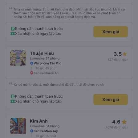
Nhà xe mới nhưng rất nhiệt tình, chu đáo. Mình sẽ tiếp tục ủng hộ. Mình có
thêm lựa chọn mới khi đi tuyến Eakar - SG. Chúc nhà xe sẽ phát triển có
nhiều KH biết đến và luôn nâng cao chất lượng dịch vụ.
Không cần thanh toán trước
Xem giá
Xác nhận chỗ ngay lập tức
Thuận Hiếu
3.5
Limousine 34 phòng
(27 đánh giá)
Văn phòng Tân Phú
10 giờ 45 phút
Bến xe Phước An
Xe có mùi thuốc lá, ngồi đúng chỗ đã đặt, thái độ phục vụ ok
Không cần thanh toán trước
Xem giá
Xác nhận chỗ ngay lập tức
star_rate
Kim Anh
4.6
Limousine 34 Phòng
(4076 đánh giá)
Bến xe Miền Tây
10 giờ 15 phút