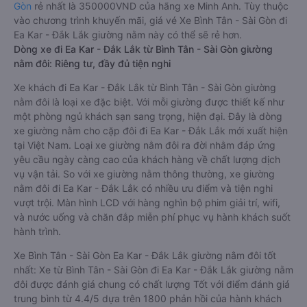
Gòn
rẻ nhất là 350000VND của hãng xe Minh Anh. Tùy thuộc
vào chương trình khuyến mãi, giá vé Xe Bình Tân - Sài Gòn đi
Ea Kar - Đắk Lắk giường nằm này có thể sẽ rẻ hơn.
Dòng xe đi Ea Kar - Đắk Lắk từ Bình Tân - Sài Gòn giường
nằm đôi: Riêng tư, đầy đủ tiện nghi
Xe khách đi Ea Kar - Đắk Lắk từ Bình Tân - Sài Gòn giường
nằm đôi là loại xe đặc biệt. Với mỗi giường được thiết kế như
một phòng ngủ khách sạn sang trọng, hiện đại. Đây là dòng
xe giường nằm cho cặp đôi đi Ea Kar - Đắk Lắk mới xuất hiện
tại Việt Nam. Loại xe giường nằm đôi ra đời nhằm đáp ứng
yêu cầu ngày càng cao của khách hàng về chất lượng dịch
vụ vận tải. So với xe giường nằm thông thường, xe giường
nằm đôi đi Ea Kar - Đắk Lắk có nhiều ưu điểm và tiện nghi
vượt trội. Màn hình LCD với hàng nghìn bộ phim giải trí, wifi,
và nước uống và chăn đắp miễn phí phục vụ hành khách suốt
hành trình.
Xe Bình Tân - Sài Gòn Ea Kar - Đắk Lắk giường nằm đôi tốt
nhất: Xe từ Bình Tân - Sài Gòn đi Ea Kar - Đắk Lắk giường nằm
đôi được đánh giá chung có chất lượng Tốt với điểm đánh giá
trung bình từ 4.4/5 dựa trên 1800 phản hồi của hành khách