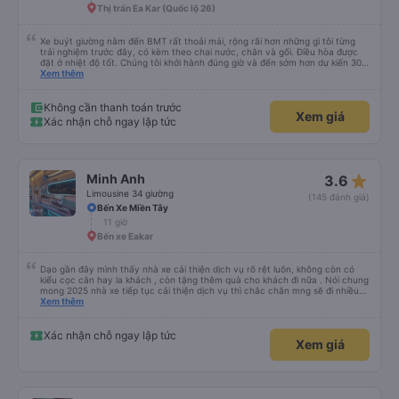
Thị trấn Ea Kar (Quốc lộ 26)
Xe buýt giường nằm đến BMT rất thoải mái, rộng rãi hơn những gì tôi từng
trải nghiệm trước đây, có kèm theo chai nước, chăn và gối. Điều hòa được
đặt ở nhiệt độ tốt. Chúng tôi khởi hành đúng giờ và đến sớm hơn dự kiến 30
phút. Tài xế rất tuyệt so với những tài xế khác ở Việt Nam! Không quá nhiều
Xem thêm
tiếng còi xe, không có nhạc lớn hoặc tiếng ồn khác và cảm giác lái xe an
toàn nên rất dễ ngủ. Tôi rất vui vì đã đặt qua Vexere và có vị trí xe buýt trên
GPS và biển số xe vì tôi phải tìm kiếm xung quanh bến xe để tìm thấy nó, đây
Không cần thanh toán trước
Xem giá
là vấn đề của bến xe Đà Lạt (không phải tất cả các xe buýt đều có bảng
Xác nhận chỗ ngay lập tức
thông tin), chứ không phải của công ty.
star_rate
Minh Anh
3.6
Limousine 34 giường
(145 đánh giá)
Bến Xe Miền Tây
11 giờ
Bến xe Eakar
Dạo gần đây mình thấy nhà xe cải thiện dịch vụ rõ rệt luôn, không còn có
kiểu cọc cằn hay la khách , còn tặng thêm quà cho khách đi nữa . Nói chung
mong 2025 nhà xe tiếp tục cải thiện dịch vụ thì chắc chắn mng sẽ đi nhiều
hơn .
Xem thêm
Xác nhận chỗ ngay lập tức
Xem giá