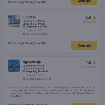
Xem giá
Xác nhận chỗ ngay lập tức
star_rate
Lục Mão
4.9
Limousine 24 Phòng
(21 đánh giá)
Limousine 34 Phòng
Văn phòng Sài Gòn
5 giờ 40 phút
Cầu vượt Gia Nghĩa
Xác nhận chỗ ngay lập tức
Xem giá
star_rate
Nguyên Dịu
4.9
Giường nằm 40 chỗ
(761 đánh giá)
Limousine 34 phòng
Văn phòng Tân Bình
5 giờ 35 phút
Gia Nghĩa (Quốc lộ 14)
Phục vụ rất tốt, nhà xe đón và trả khách đúng địa chỉ, lần đầu tiên đi xe mà
không phát sinh thêm chi phí Grab. Nhân viên nhiệt tình. Góp ý: Nhà xe cần
tương tác với khách qua App hoặc Zalo hoặc tin nhắn điện thoại nhiều hơn
nữa để hành khách yên tâm đặc biệt là khách đặt vé qua App. Chân thành
Xem thêm
cảm ơn, lần sau đặt vé lại
Không cần thanh toán trước