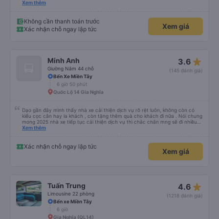
phút. Tài xế rất tuyệt so với những tài xế khác ở Việt Nam! Không quá nhiều
Xem thêm
tiếng còi xe, không có nhạc lớn hoặc tiếng ồn khác và cảm giác lái xe an
toàn nên rất dễ ngủ. Tôi rất vui vì đã đặt qua Vexere và có vị trí xe buýt trên
GPS và biển số xe vì tôi phải tìm kiếm xung quanh bến xe để tìm thấy nó, đây
Không cần thanh toán trước
Xem giá
là vấn đề của bến xe Đà Lạt (không phải tất cả các xe buýt đều có bảng
Xác nhận chỗ ngay lập tức
thông tin), chứ không phải của công ty.
star_rate
Minh Anh
3.6
Giường Nằm 44 chỗ
(145 đánh giá)
Bến Xe Miền Tây
6 giờ 50 phút
Quốc Lộ 14 Gia Nghĩa
Dạo gần đây mình thấy nhà xe cải thiện dịch vụ rõ rệt luôn, không còn có
kiểu cọc cằn hay la khách , còn tặng thêm quà cho khách đi nữa . Nói chung
mong 2025 nhà xe tiếp tục cải thiện dịch vụ thì chắc chắn mng sẽ đi nhiều
hơn .
Xem thêm
Xác nhận chỗ ngay lập tức
Xem giá
star_rate
Tuấn Trung
4.6
Limousine 22 phòng
(1218 đánh giá)
Bến xe Miền Tây
6 giờ
Gia Nghĩa (QL14)