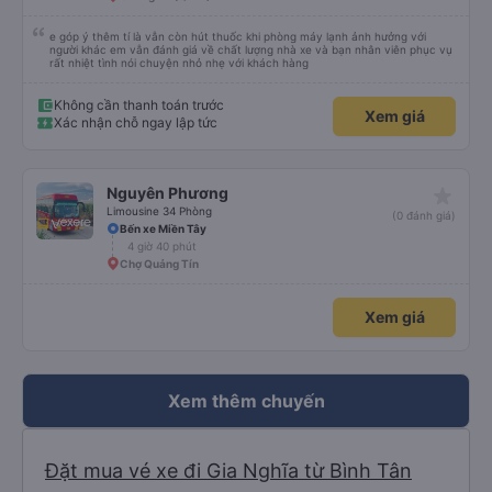
e góp ý thêm tí là vẫn còn hút thuốc khi phòng máy lạnh ảnh hưởng với
người khác em vẫn đánh giá về chất lượng nhà xe và bạn nhân viên phục vụ
rất nhiệt tình nói chuyện nhỏ nhẹ với khách hàng
Không cần thanh toán trước
Xem giá
Xác nhận chỗ ngay lập tức
star_rate
Nguyên Phương
Limousine 34 Phòng
(0 đánh giá)
Bến xe Miền Tây
4 giờ 40 phút
Chợ Quảng Tín
Xem giá
Xem thêm chuyến
Đặt mua vé xe đi Gia Nghĩa từ Bình Tân