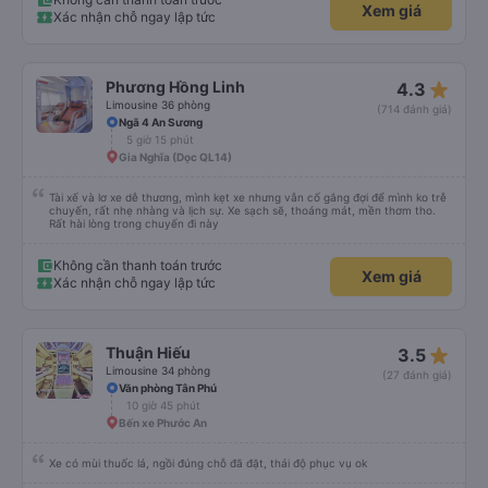
Xem giá
Xác nhận chỗ ngay lập tức
star_rate
Phương Hồng Linh
4.3
Limousine 36 phòng
(714 đánh giá)
Ngã 4 An Sương
5 giờ 15 phút
Gia Nghĩa (Dọc QL14)
Tài xế và lơ xe dễ thương, mình kẹt xe nhưng vẫn cố gắng đợi để mình ko trễ
chuyến, rất nhẹ nhàng và lịch sự. Xe sạch sẽ, thoáng mát, mền thơm tho.
Rất hài lòng trong chuyến đi này
Không cần thanh toán trước
Xem giá
Xác nhận chỗ ngay lập tức
star_rate
Thuận Hiếu
3.5
Limousine 34 phòng
(27 đánh giá)
Văn phòng Tân Phú
10 giờ 45 phút
Bến xe Phước An
Xe có mùi thuốc lá, ngồi đúng chỗ đã đặt, thái độ phục vụ ok