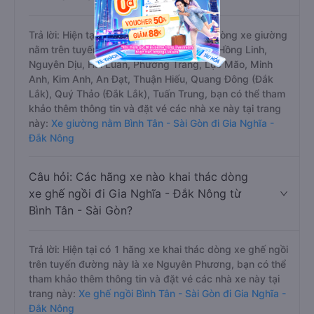
Trả lời: Hiện tại có 12 hãng xe khai thác dòng xe giường
nằm trên tuyến đường này là xe Phương Hồng Linh,
Nguyên Dịu, Hải Luân, Phương Trang, Lục Mão, Minh
Anh, Kim Anh, An Đạt, Thuận Hiếu, Quang Đông (Đắk
Lắk), Quý Thảo (Đắk Lắk), Tuấn Trung, bạn có thể tham
khảo thêm thông tin và đặt vé các nhà xe này tại trang
này:
Xe giường nằm Bình Tân - Sài Gòn đi Gia Nghĩa -
Đắk Nông
Câu hỏi: Các hãng xe nào khai thác dòng
xe ghế ngồi đi Gia Nghĩa - Đắk Nông từ
Bình Tân - Sài Gòn?
Trả lời: Hiện tại có 1 hãng xe khai thác dòng xe ghế ngồi
trên tuyến đường này là xe Nguyên Phương, bạn có thể
tham khảo thêm thông tin và đặt vé các nhà xe này tại
trang này:
Xe ghế ngồi Bình Tân - Sài Gòn đi Gia Nghĩa -
Đắk Nông