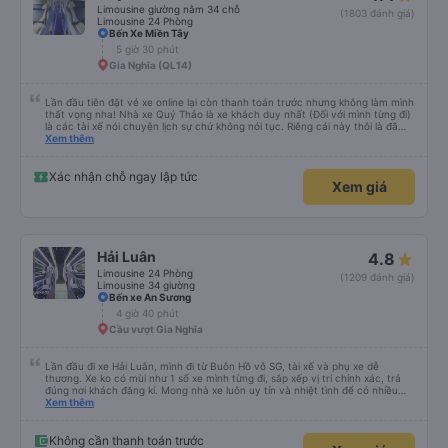
Limousine giường nằm 34 chỗ
(1803 đánh giá)
Limousine 24 Phòng
Bến Xe Miền Tây
5 giờ 30 phút
Gia Nghĩa (QL14)
Lần đầu tiên đặt vé xe online lại còn thanh toán trước nhưng không làm mình
thất vọng nha! Nhà xe Quý Thảo là xe khách duy nhất (Đối với mình từng đi)
là các tài xế nói chuyện lịch sự chứ không nói tục. Riêng cái này thôi là đã
đánh giá 5 sao rồi. Chú tài xế còn uống pepsi rất dễ thương chứ không có
Xem thêm
hút thuốc phè phè như các xe khác. Đón trả đúng điểm. Được nằm đúng
giường đã đặt. Nói chung 10 điểm.
Xác nhận chỗ ngay lập tức
Xem giá
Hải Luân
4.8
Limousine 24 Phòng
(1209 đánh giá)
Limousine 34 giường
Bến xe An Sương
4 giờ 40 phút
Cầu vượt Gia Nghĩa
Lần đầu đi xe Hải Luân, mình đi từ Buôn Hồ vô SG, tài xế và phụ xe dễ
thương. Xe ko có mùi như 1 số xe mình từng đi, sắp xếp vị trí chính xác, trả
đúng nơi khách đăng kí. Mong nhà xe luôn uy tín và nhiệt tình để có nhiều
khách hàng hơn nữa
Xem thêm
Không cần thanh toán trước