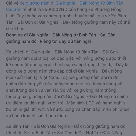
Giá vé
xe giường nằm đi Gia Nghĩa - Đắk Nông từ Bình Tân -
Sài Gòn
rẻ nhất là 250000VND của hãng xe Phương Hồng
Linh. Tùy thuộc vào chương trình khuyến mãi, giá vé Xe Bình
Tân - Sài Gòn đi Gia Nghĩa - Đắk Nông giường nằm này có thể
sẽ rẻ hơn.
Dòng xe đi Gia Nghĩa - Đắk Nông từ Bình Tân - Sài Gòn
giường nằm đôi: Riêng tư, đầy đủ tiện nghi
Xe khách đi Gia Nghĩa - Đắk Nông từ Bình Tân - Sài Gòn
giường nằm đôi là loại xe đặc biệt. Với mỗi giường được thiết
kế như một phòng ngủ khách sạn sang trọng, hiện đại. Đây là
dòng xe giường nằm cho cặp đôi đi Gia Nghĩa - Đắk Nông
mới xuất hiện tại Việt Nam. Loại xe giường nằm đôi ra đời
nhằm đáp ứng yêu cầu ngày càng cao của khách hàng về
chất lượng dịch vụ vận tải. So với xe giường nằm thông
thường, xe giường nằm đôi đi Gia Nghĩa - Đắk Nông có nhiều
ưu điểm và tiện nghi vượt trội. Màn hình LCD với hàng nghìn
bộ phim giải trí, wifi, và nước uống và chăn đắp miễn phí phục
vụ hành khách suốt hành trình.
Xe Bình Tân - Sài Gòn Gia Nghĩa - Đắk Nông giường nằm đôi
tốt nhất: Xe từ Bình Tân - Sài Gòn đi Gia Nghĩa - Đắk Nông