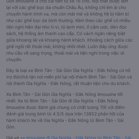
Gòn limousine 9 chỗ cải tiến từ xe 16 chỗ. Nội thất được làm
lại với các ghế bọc da chuẩn Châu Âu, không chỉ êm ái cho
chuyến hành trình xa, mà còn mát mẻ và không hề bị hầm bí
như các ghế bọc da bình thường. Kèm theo các ghế có nhiều
tiện nghi hiện đại như ti-vi, tủ lạnh mini, ổ cắm usb, đèn đọc
sách, hệ thống âm thanh cao cấp. Có vách ngăn riêng biệt
giữa khoang lái và khoang hành khách. Khoảng cách giữa các
ghế ngồi rất thoải mái, không nhồi nhét. Luôn đáp ứng được
nhu cầu về sang trọng, thoải mái và tiện nghi trong việc di
chuyển.
Đây là loại xe Bình Tân - Sài Gòn Gia Nghĩa - Đắk Nông có hỗ
trợ đón/trả tận nơi miễn phí tại nội thành Bình Tân - Sài Gòn và
nội thành Gia Nghĩa - Đắk Nông, rất thuận tiện cho du khách.
Xe Bình Tân - Sài Gòn Gia Nghĩa - Đắk Nông limousine tốt
nhất: Xe từ Bình Tân - Sài Gòn đi Gia Nghĩa - Đắk Nông
limousine được đánh giá chung có chất lượng Tốt với điểm
đánh giá trung bình từ 4.5/5 dựa trên 13852 phản hồi của
hành khách Xe về Gia Nghĩa - Đắk Nông từ Bình Tân - Sài
Gòn.
Giá vé
xe limousine đi Gia Nghĩa - Đắk Nông từ Bình Tân - Sài