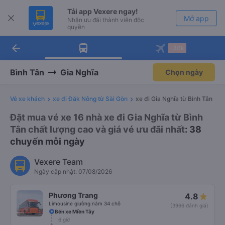
Tải app Vexere ngay!
Mở app
Nhận ưu đãi thành viên độc
quyền
arrow_back
Tải app Vexere
-30k
Mở app
-30k/ghế khi đặt vé máy bay qua
app
Bình Tân
Gia Nghĩa
Chọn ngày
Vé xe khách
xe đi Đăk Nông từ Sài Gòn
xe đi Gia Nghĩa từ Bình Tân
Đặt mua vé xe 16 nhà xe đi Gia Nghĩa từ Bình
Tân chất lượng cao và giá vé ưu đãi nhất
: 38
chuyến mỗi ngày
Vexere Team
Ngày cập nhật: 07/08/2026
Phương Trang
4.8
Limousine giường nằm 34 chỗ
(3966 đánh giá)
Bến xe Miền Tây
6 giờ