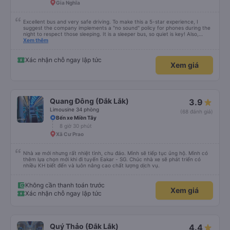
Gia Nghĩa
Excellent bus and very safe driving. To make this a 5-star experience, I
suggest the company implements a "no sound" policy for phones during the
night to respect those sleeping. It is a sleeper bus, so quiet is key! Also,
please display the Wi-Fi password clearly inside the cabin for convenience. I
Xem thêm
would definitely ride with them again! -------------- ​ Xe chất lượng tốt và
tài xế lái xe rất an toàn. Để dịch vụ hoàn hảo hơn, tôi góp ý nhà xe nên có
quy định rõ ràng về việc giữ im lặng (tắt âm thanh điện thoại) vào ban đêm
Xác nhận chỗ ngay lập tức
Xem giá
để tránh làm phiền hành khách khác ngủ. Ngoài ra, nhà xe nên dán sẵn mật
khẩu Wi-Fi trong xe để hành khách dễ dàng sử dụng. Tôi vẫn sẽ tiếp tục ủng
hộ nhà xe trong tương lai!
Quang Đông (Đắk Lắk)
3.9
Limousine 34 phòng
(68 đánh giá)
Bến xe Miền Tây
8 giờ 30 phút
Xã Cư Prao
Nhà xe mới nhưng rất nhiệt tình, chu đáo. Mình sẽ tiếp tục ủng hộ. Mình có
thêm lựa chọn mới khi đi tuyến Eakar - SG. Chúc nhà xe sẽ phát triển có
nhiều KH biết đến và luôn nâng cao chất lượng dịch vụ.
Không cần thanh toán trước
Xem giá
Xác nhận chỗ ngay lập tức
Quý Thảo (Đắk Lắk)
4.4