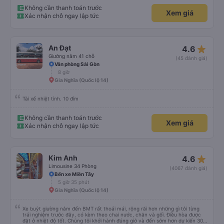
Không cần thanh toán trước
Xem giá
Xác nhận chỗ ngay lập tức
star_rate
An Đạt
4.6
Giường nằm 41 chỗ
(45 đánh giá)
Văn phòng Sài Gòn
8 giờ
Gia Nghĩa (Quốc lộ 14)
Tài xế nhiệt tình. 10 đỉm
Không cần thanh toán trước
Xem giá
Xác nhận chỗ ngay lập tức
star_rate
Kim Anh
4.6
Limousine 34 Phòng
(4067 đánh giá)
Bến xe Miền Tây
5 giờ 35 phút
Gia Nghĩa (Quốc lộ 14)
Xe buýt giường nằm đến BMT rất thoải mái, rộng rãi hơn những gì tôi từng
trải nghiệm trước đây, có kèm theo chai nước, chăn và gối. Điều hòa được
đặt ở nhiệt độ tốt. Chúng tôi khởi hành đúng giờ và đến sớm hơn dự kiến 30