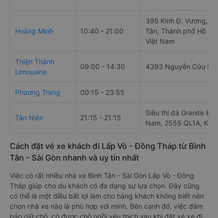
395 Kinh Đ. Vương, An
Hoàng Minh
10:40 - 21:00
Tân, Thành phố Hồ Chí
Việt Nam
Thiện Thành
09:00 - 14:30
4393 Nguyễn Cửu Ph
Limousine
Phương Trang
00:15 - 23:55
Siêu thị đá Granite & 
Tân Niên
21:15 - 21:15
Nam, 2555 QL1A, Khu
Cách đặt vé xe khách đi Lấp Vò - Đồng Tháp từ Bình
Tân - Sài Gòn nhanh và uy tín nhất
Việc có rất nhiều nhà xe Bình Tân - Sài Gòn Lấp Vò - Đồng
Tháp giúp cho du khách có đa dạng sự lựa chọn. Đây cũng
có thể là một điều bất lợi làm cho hàng khách không biết nên
chọn nhà xe nào là phù hợp với mình. Bên cạnh đó, việc đảm
bảo giữ chỗ, có được chỗ ngồi yêu thích sau khi đặt vé xe đi