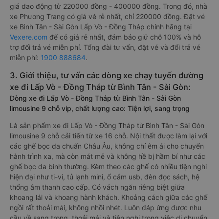
giá dao động từ 220000 đồng - 400000 đồng. Trong đó, nhà
xe Phương Trang có giá vé rẻ nhất, chỉ 220000 đồng. Đặt vé
xe Bình Tân - Sài Gòn Lấp Vò - Đồng Tháp chính hãng tại
Vexere.com
để có giá rẻ nhất, đảm bảo giữ chỗ 100% và hỗ
trợ đổi trả vé miễn phí. Tổng đài tư vấn, đặt vé và đổi trả vé
miễn phí:
1900 888684
.
3. Giới thiệu, tư vấn các dòng xe chạy tuyến đường
xe đi Lấp Vò - Đồng Tháp từ Bình Tân - Sài Gòn:
Dòng xe đi Lấp Vò - Đồng Tháp từ Bình Tân - Sài Gòn
limousine 9 chỗ vip, chất lượng cao: Tiện lợi, sang trọng
Là sản phẩm xe đi Lấp Vò - Đồng Tháp từ Bình Tân - Sài Gòn
limousine 9 chỗ cải tiến từ xe 16 chỗ. Nội thất được làm lại với
các ghế bọc da chuẩn Châu Âu, không chỉ êm ái cho chuyến
hành trình xa, mà còn mát mẻ và không hề bị hầm bí như các
ghế bọc da bình thường. Kèm theo các ghế có nhiều tiện nghi
hiện đại như ti-vi, tủ lạnh mini, ổ cắm usb, đèn đọc sách, hệ
thống âm thanh cao cấp. Có vách ngăn riêng biệt giữa
khoang lái và khoang hành khách. Khoảng cách giữa các ghế
ngồi rất thoải mái, không nhồi nhét. Luôn đáp ứng được nhu
cầu về sang trọng, thoải mái và tiện nghi trong việc di chuyển.