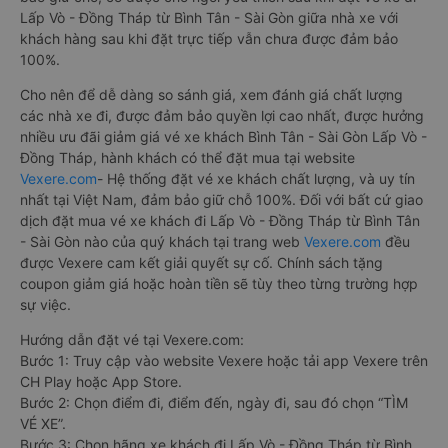
Lấp Vò - Đồng Tháp từ Bình Tân - Sài Gòn giữa nhà xe với
khách hàng sau khi đặt trực tiếp vẫn chưa được đảm bảo
100%.
Cho nên để dễ dàng so sánh giá, xem đánh giá chất lượng
các nhà xe đi, được đảm bảo quyền lợi cao nhất, được hưởng
nhiều ưu đãi giảm giá vé xe khách Bình Tân - Sài Gòn Lấp Vò -
Đồng Tháp, hành khách có thể đặt mua tại website
Vexere.com
- Hệ thống đặt vé xe khách chất lượng, và uy tín
nhất tại Việt Nam, đảm bảo giữ chỗ 100%. Đối với bất cứ giao
dịch đặt mua vé xe khách đi Lấp Vò - Đồng Tháp từ Bình Tân
- Sài Gòn nào của quý khách tại trang web
Vexere.com
đều
được Vexere cam kết giải quyết sự cố. Chính sách tặng
coupon giảm giá hoặc hoàn tiền sẽ tùy theo từng trường hợp
sự việc.
Hướng dẫn đặt vé tại Vexere.com:
Bước 1: Truy cập vào website Vexere hoặc tải app Vexere trên
CH Play hoặc App Store.
Bước 2: Chọn điểm đi, điểm đến, ngày đi, sau đó chọn “TÌM
VÉ XE”.
Bước 3: Chọn hãng xe khách đi Lấp Vò - Đồng Tháp từ Bình