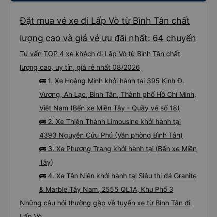
Đặt mua vé xe đi Lấp Vò từ Bình Tân chất
lượng cao và giá vé ưu đãi nhất: 64 chuyến
Tư vấn TOP 4 xe khách đi Lấp Vò từ Bình Tân chất
lượng cao, uy tín, giá rẻ nhất 08/2026
🚌 1. Xe Hoàng Minh khởi hành tại 395 Kinh Đ.
Vương, An Lạc, Bình Tân, Thành phố Hồ Chí Minh,
Việt Nam (Bến xe Miền Tây - Quầy vé số 18)
🚌 2. Xe Thiện Thành Limousine khởi hành tại
4393 Nguyễn Cửu Phú (Văn phòng Bình Tân)
🚌 3. Xe Phương Trang khởi hành tại (Bến xe Miền
Tây)
🚌 4. Xe Tân Niên khởi hành tại Siêu thị đá Granite
& Marble Tây Nam, 2555 QL1A, Khu Phố 3
Những câu hỏi thường gặp về tuyến xe từ Bình Tân đi
Lấp Vò