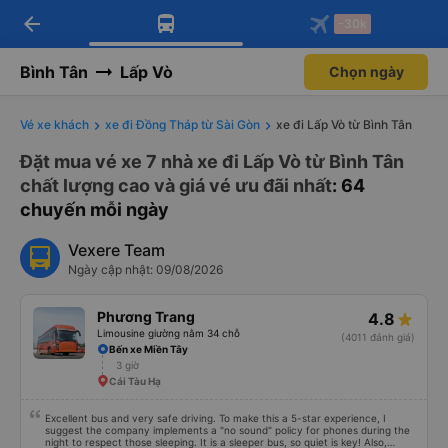
arrow_back
Tải app Vexere ngay!
Tải app Vexere
-30k
Mở app
Mở app
Nhận ưu đãi thành viên độc
-30k/ghế khi đặt vé máy bay qua
quyền
app
Bình Tân
Lấp Vò
Chọn ngày
Vé xe khách
xe đi Đồng Tháp từ Sài Gòn
xe đi Lấp Vò từ Bình Tân
Đặt mua vé xe 7 nhà xe đi Lấp Vò từ Bình Tân
chất lượng cao và giá vé ưu đãi nhất
: 64
chuyến mỗi ngày
Vexere Team
Ngày cập nhật: 09/08/2026
Phương Trang
4.8
Limousine giường nằm 34 chỗ
(4011 đánh giá)
Bến xe Miền Tây
3 giờ
Cái Tàu Hạ
Excellent bus and very safe driving. To make this a 5-star experience, I
suggest the company implements a "no sound" policy for phones during the
night to respect those sleeping. It is a sleeper bus, so quiet is key! Also,