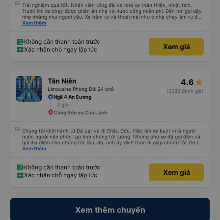
Trải nghiệm quá tốt. Nhân viên tổng đài và nhà xe thân thiện, nhiệt tình.
Trước khi xe chạy được phần ăn nhẹ và nước uống miễn phí. Đến nơi gọi dậy
nhẹ nhàng như người yêu. Xe nằm to và thoải mái như ở nhà chạy êm ru đến
nơi lúc nào không hay luôn. I had very good experience with this bus
Xem thêm
operator. The staff are friendly and helpful. Before getting on the bus, we
were offered light meals and drinks. When the bus has arrived, the staff
woke us up as they were waking up up their lovers. If you are foreigners and
Không cần thanh toán trước
Xem giá
planning to take this bus, please don’t hesitate as the seats are big and
Xác nhận chỗ ngay lập tức
comfortable enough for you to sleep on.
Tân Niên
4.6
Limousine Phòng Đôi 24 chỗ
(2283 đánh giá)
Ngã 4 An Sương
4 giờ
Cổng Bến xe Cao Lãnh
Chúng tôi khởi hành từ Đà Lạt và đi Châu Đức. Việc lên xe buýt vì là người
nước ngoài nên phức tạp hơn chúng tôi tưởng. Nhưng phụ xe đã gọi điện và
gửi địa điểm cho chúng tôi. Sau đó, anh ấy đích thân đi giúp chúng tôi. Đó là
lần đầu tiên đi xe giường nằm với hai đứa trẻ nhỏ khá thú vị. Chúng tôi không
Xem thêm
chắc chắn khi nào xe sẽ dừng lại để nghỉ hoặc ăn uống. Tôi rất ngạc nhiên
khi xe dừng lại lúc nửa đêm ở Cần Thơ và mọi người xuống xe ăn. Khi đến
điểm dừng, họ đánh thức chúng tôi dậy và đảm bảo chúng tôi đã sẵn sàng.
Không cần thanh toán trước
Xem giá
Nhìn chung, đó là một trải nghiệm tốt. Mỗi giường đều có gối và chăn, và đủ
Xác nhận chỗ ngay lập tức
chỗ cho 1 người lớn và 1 trẻ em nằm thoải mái.
Xem thêm chuyến