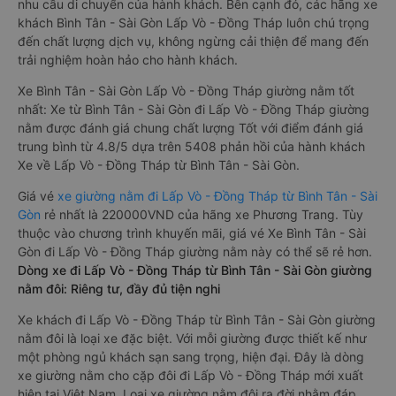
nhu cầu di chuyển của hành khách. Bên cạnh đó, các hãng xe
khách Bình Tân - Sài Gòn Lấp Vò - Đồng Tháp luôn chú trọng
đến chất lượng dịch vụ, không ngừng cải thiện để mang đến
trải nghiệm hoàn hảo cho hành khách.
Xe Bình Tân - Sài Gòn Lấp Vò - Đồng Tháp giường nằm tốt
nhất: Xe từ Bình Tân - Sài Gòn đi Lấp Vò - Đồng Tháp giường
nằm được đánh giá chung chất lượng Tốt với điểm đánh giá
trung bình từ 4.8/5 dựa trên 5408 phản hồi của hành khách
Xe về Lấp Vò - Đồng Tháp từ Bình Tân - Sài Gòn.
Giá vé
xe giường nằm đi Lấp Vò - Đồng Tháp từ Bình Tân - Sài
Gòn
rẻ nhất là 220000VND của hãng xe Phương Trang. Tùy
thuộc vào chương trình khuyến mãi, giá vé Xe Bình Tân - Sài
Gòn đi Lấp Vò - Đồng Tháp giường nằm này có thể sẽ rẻ hơn.
Dòng xe đi Lấp Vò - Đồng Tháp từ Bình Tân - Sài Gòn giường
nằm đôi: Riêng tư, đầy đủ tiện nghi
Xe khách đi Lấp Vò - Đồng Tháp từ Bình Tân - Sài Gòn giường
nằm đôi là loại xe đặc biệt. Với mỗi giường được thiết kế như
một phòng ngủ khách sạn sang trọng, hiện đại. Đây là dòng
xe giường nằm cho cặp đôi đi Lấp Vò - Đồng Tháp mới xuất
hiện tại Việt Nam. Loại xe giường nằm đôi ra đời nhằm đáp