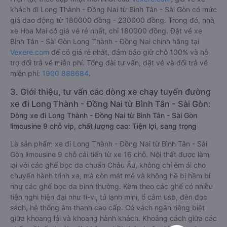
khách đi Long Thành - Đồng Nai từ Bình Tân - Sài Gòn có mức
giá dao động từ 180000 đồng - 230000 đồng. Trong đó, nhà
xe Hoa Mai có giá vé rẻ nhất, chỉ 180000 đồng. Đặt vé xe
Bình Tân - Sài Gòn Long Thành - Đồng Nai chính hãng tại
Vexere.com
để có giá rẻ nhất, đảm bảo giữ chỗ 100% và hỗ
trợ đổi trả vé miễn phí. Tổng đài tư vấn, đặt vé và đổi trả vé
miễn phí:
1900 888684
.
3. Giới thiệu, tư vấn các dòng xe chạy tuyến đường
xe đi Long Thành - Đồng Nai từ Bình Tân - Sài Gòn:
Dòng xe đi Long Thành - Đồng Nai từ Bình Tân - Sài Gòn
limousine 9 chỗ vip, chất lượng cao: Tiện lợi, sang trọng
Là sản phẩm xe đi Long Thành - Đồng Nai từ Bình Tân - Sài
Gòn limousine 9 chỗ cải tiến từ xe 16 chỗ. Nội thất được làm
lại với các ghế bọc da chuẩn Châu Âu, không chỉ êm ái cho
chuyến hành trình xa, mà còn mát mẻ và không hề bị hầm bí
như các ghế bọc da bình thường. Kèm theo các ghế có nhiều
tiện nghi hiện đại như ti-vi, tủ lạnh mini, ổ cắm usb, đèn đọc
sách, hệ thống âm thanh cao cấp. Có vách ngăn riêng biệt
giữa khoang lái và khoang hành khách. Khoảng cách giữa các