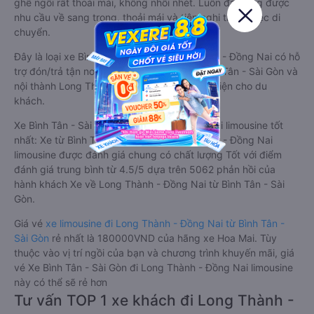
ghế ngồi rất thoải mái, không nhồi nhét. Luôn đáp ứng được
nhu cầu về sang trọng, thoải mái và tiện nghi trong việc di
chuyển.
Đây là loại xe Bình Tân - Sài Gòn Long Thành - Đồng Nai có hỗ
trợ đón/trả tận nơi miễn phí tại nội thành Bình Tân - Sài Gòn và
nội thành Long Thành - Đồng Nai, rất thuận tiện cho du
khách.
Xe Bình Tân - Sài Gòn Long Thành - Đồng Nai limousine tốt
nhất: Xe từ Bình Tân - Sài Gòn đi Long Thành - Đồng Nai
limousine được đánh giá chung có chất lượng Tốt với điểm
đánh giá trung bình từ 4.5/5 dựa trên 5062 phản hồi của
hành khách Xe về Long Thành - Đồng Nai từ Bình Tân - Sài
Gòn.
Giá vé
xe limousine đi Long Thành - Đồng Nai từ Bình Tân -
Sài Gòn
rẻ nhất là 180000VND của hãng xe Hoa Mai. Tùy
thuộc vào vị trí ngồi của bạn và chương trình khuyến mãi, giá
vé Xe Bình Tân - Sài Gòn đi Long Thành - Đồng Nai limousine
này có thể sẽ rẻ hơn
Tư vấn TOP 1 xe khách đi Long Thành -