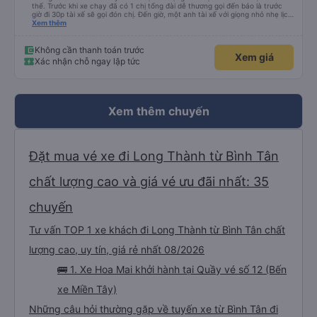
thế. Trước khi xe chạy đã có 1 chị tổng đài dễ thương gọi đến báo là trước
giờ đi 30p tài xế sẽ gọi đón chị. Đến giờ, một anh tài xế với giọng nhỏ nhẹ lịch
sử hỏi: chị ở chỗ nào e đến đón. Tuy đường hơi đông nhưng anh tài xế vẫn
Xem thêm
rất cố gắng chạy cho kịp chuyến bay của 1 hành khách khác trên xe nhưng
xe lại đi rất êm, không dằn sốc gì hết. Mình để ý lần nào gọi khách anh tài xế
cũng với cái giọng nhỏ nhẹ đó đón khách, không như các xe khác mình từng
Không cần thanh toán trước
Xem giá
đi. Thiệc là ưng hết sức. Nhất định sẽ đi lại lần sau
Xác nhận chỗ ngay lập tức
Xem thêm chuyến
Đặt mua vé xe đi Long Thành từ Bình Tân
chất lượng cao và giá vé ưu đãi nhất: 35
chuyến
Tư vấn TOP 1 xe khách đi Long Thành từ Bình Tân chất
lượng cao, uy tín, giá rẻ nhất 08/2026
🚌 1. Xe Hoa Mai khởi hành tại Quầy vé số 12 (Bến
xe Miền Tây)
Những câu hỏi thường gặp về tuyến xe từ Bình Tân đi