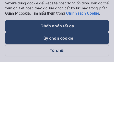
Vexere dùng cookie để website hoạt động ổn định. Bạn có thể
xem chi tiết hoặc thay đổi lựa chọn bất kỳ lúc nào trong phần
Quản lý cookie. Tìm hiểu thêm trong
Chính sách Cookie
.
Chấp nhận tất cả
Tùy chọn cookie
Từ chối
Theo dõi chúng tôi trên
Facebook
Tiktok
Youtube
Công ty TNHH Thương Mại Dịch Vụ Vexere
Địa chỉ đăng ký kinh doanh: 8C Chữ Đồng Tử, Phường Tân
Sơn Nhất, TP. Hồ Chí Minh, Việt Nam
Địa chỉ
:
Lầu 2, toà nhà H3 Circo Hoàng Diệu, 384 Hoàng Diệu,
Phường Khánh Hội, TP Hồ Chí Minh, Việt Nam
Tầng 3, toà nhà 101 Láng Hạ, 101 Láng Hạ, Phường Láng, TP.