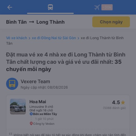
arrow_back
Tải app Vexere ngay!
Tải app Vexere
-30k
Mở app
Mở app
Nhận ưu đãi thành viên độc
-30k/ghế khi đặt vé máy bay qua
quyền
app
Bình Tân
Long Thành
Chọn ngày
Vé xe khách
xe đi Đồng Nai từ Sài Gòn
xe đi Long Thành từ Bình
Tân
Đặt mua vé xe 4 nhà xe đi Long Thành từ Bình
Tân chất lượng cao và giá vé ưu đãi nhất
: 35
chuyến mỗi ngày
Vexere Team
Ngày cập nhật: 08/08/2026
Hoa Mai
4.5
Limousine 9 chỗ
(5066 đánh giá)
Ghế ngồi 16 chỗ
Bến xe Miền Tây
1 giờ 10 phút
Công ty Vedan
không biết nói sao để bày tỏ hết sự xúc động khi được chăm sóc tận tình đến