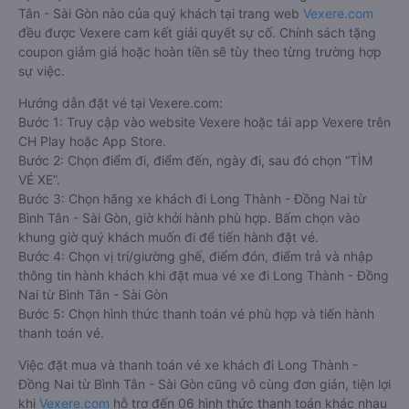
Tân - Sài Gòn nào của quý khách tại trang web
Vexere.com
đều được Vexere cam kết giải quyết sự cố. Chính sách tặng
coupon giảm giá hoặc hoàn tiền sẽ tùy theo từng trường hợp
sự việc.
Hướng dẫn đặt vé tại Vexere.com:
Bước 1: Truy cập vào website Vexere hoặc tải app Vexere trên
CH Play hoặc App Store.
Bước 2: Chọn điểm đi, điểm đến, ngày đi, sau đó chọn “TÌM
VÉ XE”.
Bước 3: Chọn hãng xe khách đi Long Thành - Đồng Nai từ
Bình Tân - Sài Gòn, giờ khởi hành phù hợp. Bấm chọn vào
khung giờ quý khách muốn đi để tiến hành đặt vé.
Bước 4: Chọn vị trí/giường ghế, điểm đón, điểm trả và nhập
thông tin hành khách khi đặt mua vé xe đi Long Thành - Đồng
Nai từ Bình Tân - Sài Gòn
Bước 5: Chọn hình thức thanh toán vé phù hợp và tiến hành
thanh toán vé.
Việc đặt mua và thanh toán vé xe khách đi Long Thành -
Đồng Nai từ Bình Tân - Sài Gòn cũng vô cùng đơn giản, tiện lợi
khi
Vexere.com
hỗ trợ đến 06 hình thức thanh toán khác nhau