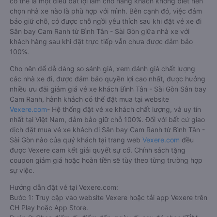
có thể là một điều bất lợi làm cho hàng khách không biết nên
chọn nhà xe nào là phù hợp với mình. Bên cạnh đó, việc đảm
bảo giữ chỗ, có được chỗ ngồi yêu thích sau khi đặt vé xe đi
Sân bay Cam Ranh từ Bình Tân - Sài Gòn giữa nhà xe với
khách hàng sau khi đặt trực tiếp vẫn chưa được đảm bảo
100%.
Cho nên để dễ dàng so sánh giá, xem đánh giá chất lượng
các nhà xe đi, được đảm bảo quyền lợi cao nhất, được hưởng
nhiều ưu đãi giảm giá vé xe khách Bình Tân - Sài Gòn Sân bay
Cam Ranh, hành khách có thể đặt mua tại website
Vexere.com
- Hệ thống đặt vé xe khách chất lượng, và uy tín
nhất tại Việt Nam, đảm bảo giữ chỗ 100%. Đối với bất cứ giao
dịch đặt mua vé xe khách đi Sân bay Cam Ranh từ Bình Tân -
Sài Gòn nào của quý khách tại trang web
Vexere.com
đều
được Vexere cam kết giải quyết sự cố. Chính sách tặng
coupon giảm giá hoặc hoàn tiền sẽ tùy theo từng trường hợp
sự việc.
Hướng dẫn đặt vé tại Vexere.com:
Bước 1: Truy cập vào website Vexere hoặc tải app Vexere trên
CH Play hoặc App Store.