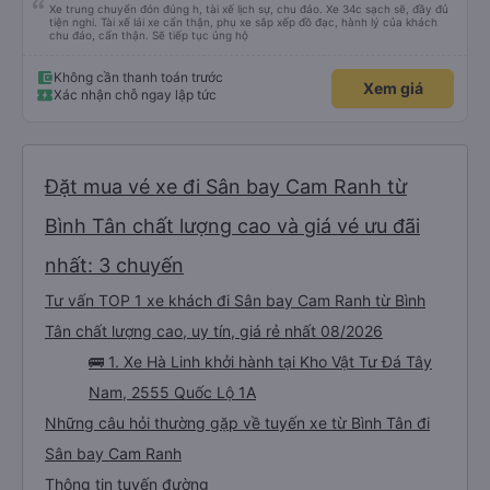
Xe trung chuyển đón đúng h, tài xế lịch sự, chu đáo. Xe 34c sạch sẽ, đầy đủ
tiện nghi. Tài xế lái xe cẩn thận, phụ xe sắp xếp đồ đạc, hành lý của khách
chu đáo, cẩn thận. Sẽ tiếp tục ủng hộ
Không cần thanh toán trước
Xem giá
Xác nhận chỗ ngay lập tức
Đặt mua vé xe đi Sân bay Cam Ranh từ
Bình Tân chất lượng cao và giá vé ưu đãi
nhất: 3 chuyến
Tư vấn TOP 1 xe khách đi Sân bay Cam Ranh từ Bình
Tân chất lượng cao, uy tín, giá rẻ nhất 08/2026
🚌 1. Xe Hà Linh khởi hành tại Kho Vật Tư Đá Tây
Nam, 2555 Quốc Lộ 1A
Những câu hỏi thường gặp về tuyến xe từ Bình Tân đi
Sân bay Cam Ranh
Thông tin tuyến đường