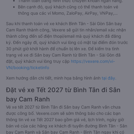
Thanh toán bằng hình thức chuyển khoản ngân hàng.
Bên cạnh đó, quý khách cũng có thể thanh toán vé
thông qua các ví Momo, ZaloPay, AirPay, VNPay,…
Sau khi thanh toán vé xe khách Bình Tân - Sài Gòn Sân bay
Cam Ranh thành công, Vexere sẽ gửi tin nhắn/email xác nhận
thành công đến số điện thoại/email mà quý khách đã đăng
ký. Đến ngày đi, quý khách vui lòng có mặt tại điểm đón trước
30 phút giờ khởi hành để chuẩn bị lên xe. Để kiểm tra tình
trạng vé xe đi Sân bay Cam Ranh từ Bình Tân - Sài Gòn đã
đặt, quý khách vui lòng truy cập
https://vexere.com/vi-
VN/booking/ticketinfo
Xem hướng dẫn chi tiết, minh họa bằng hình ảnh
tại đây.
Đặt vé xe Tết 2027 từ Bình Tân đi Sân
bay Cam Ranh
Vé xe tết 2027 từ Bình Tân đi Sân bay Cam Ranh vẫn chưa
được công bố. Vexere.com sẽ sớm thông báo cho các bạn
thông tin vé xe Tết 2027 bao gồm giá vé, lịch trình, ngày giờ
bán vé của các hãng xe khách đi tuyến đường Bình Tân - Sân
bay Cam Ranh và Sân bay Cam Ranh - Bình Tân ngay khi có