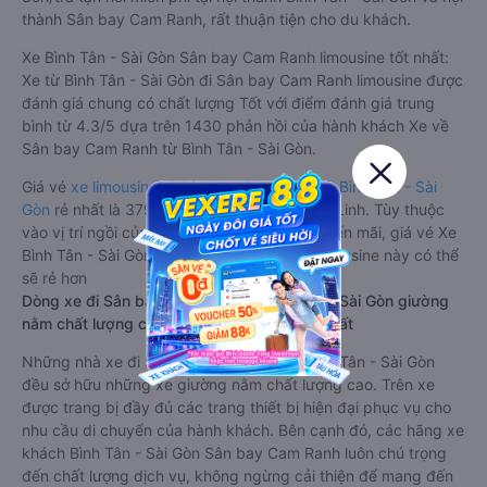
thành Sân bay Cam Ranh, rất thuận tiện cho du khách.
Xe Bình Tân - Sài Gòn Sân bay Cam Ranh limousine tốt nhất:
Xe từ Bình Tân - Sài Gòn đi Sân bay Cam Ranh limousine được
đánh giá chung có chất lượng Tốt với điểm đánh giá trung
bình từ 4.3/5 dựa trên 1430 phản hồi của hành khách Xe về
Sân bay Cam Ranh từ Bình Tân - Sài Gòn.
Giá vé
xe limousine đi Sân bay Cam Ranh từ Bình Tân - Sài
Gòn
rẻ nhất là 379000VND của hãng xe Hà Linh. Tùy thuộc
vào vị trí ngồi của bạn và chương trình khuyến mãi, giá vé Xe
Bình Tân - Sài Gòn đi Sân bay Cam Ranh limousine này có thể
sẽ rẻ hơn
Dòng xe đi Sân bay Cam Ranh từ Bình Tân - Sài Gòn giường
nằm chất lượng cao: Thoải mái, giá cả tốt nhất
Những nhà xe đi Sân bay Cam Ranh từ Bình Tân - Sài Gòn
đều sở hữu những xe giường nằm chất lượng cao. Trên xe
được trang bị đầy đủ các trang thiết bị hiện đại phục vụ cho
nhu cầu di chuyển của hành khách. Bên cạnh đó, các hãng xe
khách Bình Tân - Sài Gòn Sân bay Cam Ranh luôn chú trọng
đến chất lượng dịch vụ, không ngừng cải thiện để mang đến