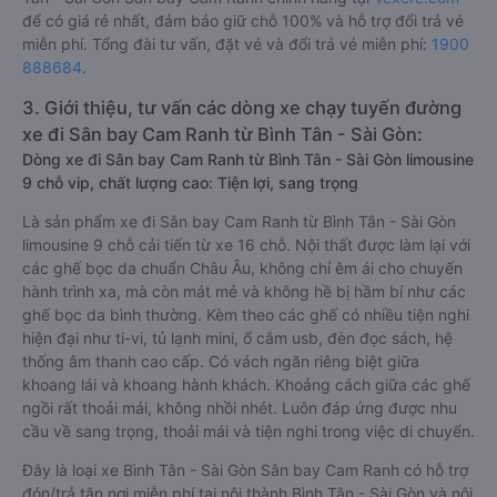
để có giá rẻ nhất, đảm bảo giữ chỗ 100% và hỗ trợ đổi trả vé
miễn phí. Tổng đài tư vấn, đặt vé và đổi trả vé miễn phí:
1900
888684
.
3. Giới thiệu, tư vấn các dòng xe chạy tuyến đường
xe đi Sân bay Cam Ranh từ Bình Tân - Sài Gòn:
Dòng xe đi Sân bay Cam Ranh từ Bình Tân - Sài Gòn limousine
9 chỗ vip, chất lượng cao: Tiện lợi, sang trọng
Là sản phẩm xe đi Sân bay Cam Ranh từ Bình Tân - Sài Gòn
limousine 9 chỗ cải tiến từ xe 16 chỗ. Nội thất được làm lại với
các ghế bọc da chuẩn Châu Âu, không chỉ êm ái cho chuyến
hành trình xa, mà còn mát mẻ và không hề bị hầm bí như các
ghế bọc da bình thường. Kèm theo các ghế có nhiều tiện nghi
hiện đại như ti-vi, tủ lạnh mini, ổ cắm usb, đèn đọc sách, hệ
thống âm thanh cao cấp. Có vách ngăn riêng biệt giữa
khoang lái và khoang hành khách. Khoảng cách giữa các ghế
ngồi rất thoải mái, không nhồi nhét. Luôn đáp ứng được nhu
cầu về sang trọng, thoải mái và tiện nghi trong việc di chuyển.
Đây là loại xe Bình Tân - Sài Gòn Sân bay Cam Ranh có hỗ trợ
đón/trả tận nơi miễn phí tại nội thành Bình Tân - Sài Gòn và nội