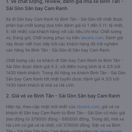
1. Về chất lượng, review, đánh giá nhà xe Bình Tân -
Sài Gòn Sân bay Cam Ranh
Xe đi Sân bay Cam Ranh từ Bình Tân - Sài Gòn tốt nhất được
phân loại chất lượng dựa trên đánh giá từ 1 đến 5 (1: tệ nhất,
5: tốt nhất) của khách hàng với các tiêu chí như: Chất lượng
xe, Đúng giờ, Chất lượng phục vụ trên
Vexere.com
. Đánh giá
này được viết trực tiếp bởi các khách hàng đã trải nghiệm
các hãng Xe Bình Tân - Sài Gòn đi Sân bay Cam Ranh.
Chất lượng các xe khách đi Sân bay Cam Ranh từ Bình Tân -
Sài Gòn được đánh giá 4.3, với điểm trung bình là 4.3/5 bởi
1430 hành khách. Trong đó hãng xe khách Bình Tân - Sài Gòn
Sân bay Cam Ranh tốt nhất tuyến được đánh giá 4.3/5 bởi
1430 hành khách là nhà xe Hà Linh.
2. Giá vé xe Bình Tân - Sài Gòn Sân bay Cam Ranh
Hiện tại, theo cập nhật mới nhất của
Vexere.com
, giá vé xe
khách đi Sân bay Cam Ranh từ Bình Tân - Sài Gòn có mức giá
dao động từ 379000 đồng - 680000 đồng. Trong đó, nhà xe
Hà Linh có giá vé rẻ nhất, chỉ 379000 đồng. Đặt vé xe Bình
Tân - Sài Gòn Sân bay Cam Ranh chính hãng tại
Vexere.com