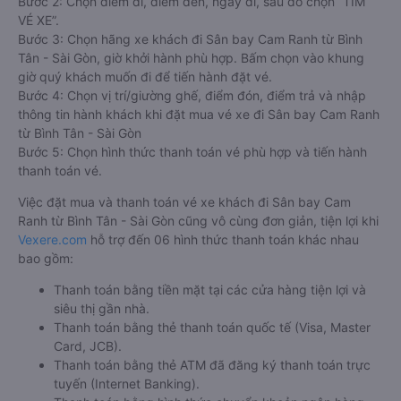
Bước 2: Chọn điểm đi, điểm đến, ngày đi, sau đó chọn “TÌM
VÉ XE”.
Bước 3: Chọn hãng xe khách đi Sân bay Cam Ranh từ Bình
Tân - Sài Gòn, giờ khởi hành phù hợp. Bấm chọn vào khung
giờ quý khách muốn đi để tiến hành đặt vé.
Bước 4: Chọn vị trí/giường ghế, điểm đón, điểm trả và nhập
thông tin hành khách khi đặt mua vé xe đi Sân bay Cam Ranh
từ Bình Tân - Sài Gòn
Bước 5: Chọn hình thức thanh toán vé phù hợp và tiến hành
thanh toán vé.
Việc đặt mua và thanh toán vé xe khách đi Sân bay Cam
Ranh từ Bình Tân - Sài Gòn cũng vô cùng đơn giản, tiện lợi khi
Vexere.com
hỗ trợ đến 06 hình thức thanh toán khác nhau
bao gồm:
Thanh toán bằng tiền mặt tại các cửa hàng tiện lợi và
siêu thị gần nhà.
Thanh toán bằng thẻ thanh toán quốc tế (Visa, Master
Card, JCB).
Thanh toán bằng thẻ ATM đã đăng ký thanh toán trực
tuyến (Internet Banking).