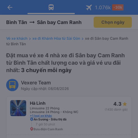
arrow_back
Tải app Vexere ngay!
Tải app Vexere
1.076
k
-30k
Mở app
Mở app
Nhận ưu đãi thành viên độc
-30k/ghế khi đặt vé máy bay qua
quyền
app
Bình Tân
Sân bay Cam Ranh
Chọn ngày
Vé xe khách
xe đi Khánh Hòa từ Sài Gòn
xe đi Sân bay Cam Ranh
từ Bình Tân
Đặt mua vé xe 4 nhà xe đi Sân bay Cam Ranh
từ Bình Tân chất lượng cao và giá vé ưu đãi
nhất
: 3 chuyến mỗi ngày
Vexere Team
Ngày cập nhật: 08/08/2026
Hà Linh
4.3
Limousine 22 Phòng
(1430 đánh giá)
Limousine 24 Phòng - Không WC
+1 loại xe khác
An Sương - Siêu thị đá
7 giờ 50 phút
Bưu điện Cam Ranh