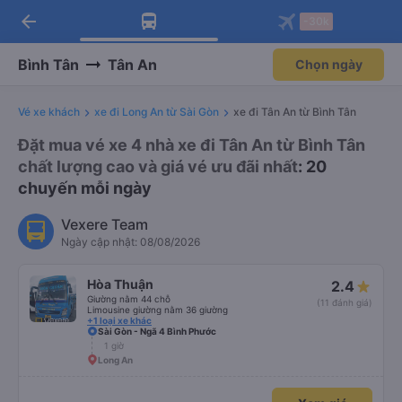
arrow_back
Tải app Vexere ngay!
Tải app Vexere
-30k
Mở app
Mở app
Nhận ưu đãi thành viên độc
-30k/ghế khi đặt vé máy bay qua
quyền
app
Bình Tân
Tân An
Chọn ngày
Vé xe khách
xe đi Long An từ Sài Gòn
xe đi Tân An từ Bình Tân
Đặt mua vé xe 4 nhà xe đi Tân An từ Bình Tân
chất lượng cao và giá vé ưu đãi nhất
: 20
chuyến mỗi ngày
Vexere Team
Ngày cập nhật: 08/08/2026
Hòa Thuận
2.4
Giường nằm 44 chỗ
(11 đánh giá)
Limousine giường nằm 36 giường
+1 loại xe khác
Sài Gòn - Ngã 4 Bình Phước
1 giờ
Long An