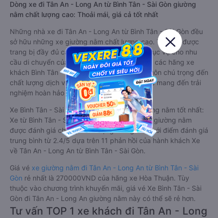
Dòng xe đi Tân An - Long An từ Bình Tân - Sài Gòn giường
nằm chất lượng cao: Thoải mái, giá cả tốt nhất
Những nhà xe đi Tân An - Long An từ Bình Tân - Sài Gòn đều
sở hữu những xe giường nằm chất lượng cao. Trên xe được
trang bị đầy đủ các trang thiết bị hiện đại phục vụ cho nhu
cầu di chuyển của hành khách. Bên cạnh đó, các hãng xe
khách Bình Tân - Sài Gòn Tân An - Long An luôn chú trọng đến
chất lượng dịch vụ, không ngừng cải thiện để mang đến trải
nghiệm hoàn hảo cho hành khách.
Xe Bình Tân - Sài Gòn Tân An - Long An giường nằm tốt nhất:
Xe từ Bình Tân - Sài Gòn đi Tân An - Long An giường nằm
được đánh giá chung chất lượng Trung bình với điểm đánh giá
trung bình từ 2.4/5 dựa trên 11 phản hồi của hành khách Xe
về Tân An - Long An từ Bình Tân - Sài Gòn.
Giá vé
xe giường nằm đi Tân An - Long An từ Bình Tân - Sài
Gòn
rẻ nhất là 270000VND của hãng xe Hòa Thuận. Tùy
thuộc vào chương trình khuyến mãi, giá vé Xe Bình Tân - Sài
Gòn đi Tân An - Long An giường nằm này có thể sẽ rẻ hơn.
Tư vấn TOP 1 xe khách đi Tân An - Long