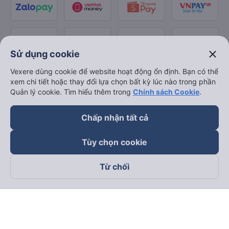
close
Sử dụng cookie
Vexere dùng cookie để website hoạt động ổn định. Bạn có thể
xem chi tiết hoặc thay đổi lựa chọn bất kỳ lúc nào trong phần
Quản lý cookie. Tìm hiểu thêm trong
Chính sách Cookie
.
Chấp nhận tất cả
Tùy chọn cookie
Từ chối
Theo dõi chúng tôi trên
Facebook
Tiktok
Youtube
Công ty TNHH Thương Mại Dịch Vụ Vexere