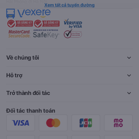
Hải Phòng đi Hà Nội
Xem tất cả tuyến đường
keyboard_arrow_down
Về chúng tôi
keyboard_arrow_down
Hỗ trợ
keyboard_arrow_down
Trở thành đối tác
Đối tác thanh toán