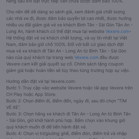
hàng sau khi đặt trực tiếp vẫn chưa được đảm bảo 100%.
Cho nên để dễ dàng so sánh giá, xem đánh giá chất lượng
các nhà xe đi, được đảm bảo quyền lợi cao nhất, được hưởng
nhiều ưu đãi giảm giá vé xe khách Bình Tân - Sài Gòn Tân An -
Long An, hành khách có thể đặt mua tại website
Vexere.com
-
Hệ thống đặt vé xe khách chất lượng, và uy tín nhất tại Việt
Nam, đảm bảo giữ chỗ 100%. Đối với bất cứ giao dịch đặt
mua vé xe khách đi Tân An - Long An từ Bình Tân - Sài Gòn
nào của quý khách tại trang web
Vexere.com
đều được
Vexere cam kết giải quyết sự cố. Chính sách tặng coupon
giảm giá hoặc hoàn tiền sẽ tùy theo từng trường hợp sự việc.
Hướng dẫn đặt vé tại Vexere.com:
Bước 1: Truy cập vào website Vexere hoặc tải app Vexere trên
CH Play hoặc App Store.
Bước 2: Chọn điểm đi, điểm đến, ngày đi, sau đó chọn “TÌM
VÉ XE”.
Bước 3: Chọn hãng xe khách đi Tân An - Long An từ Bình Tân
- Sài Gòn, giờ khởi hành phù hợp. Bấm chọn vào khung giờ
quý khách muốn đi để tiến hành đặt vé.
Bước 4: Chọn vị trí/giường ghế, điểm đón, điểm trả và nhập