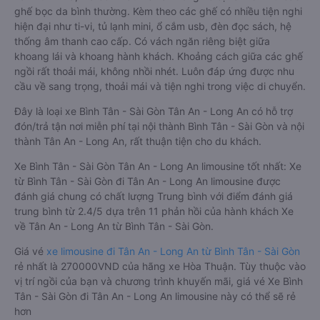
ghế bọc da bình thường. Kèm theo các ghế có nhiều tiện nghi
hiện đại như ti-vi, tủ lạnh mini, ổ cắm usb, đèn đọc sách, hệ
thống âm thanh cao cấp. Có vách ngăn riêng biệt giữa
khoang lái và khoang hành khách. Khoảng cách giữa các ghế
ngồi rất thoải mái, không nhồi nhét. Luôn đáp ứng được nhu
cầu về sang trọng, thoải mái và tiện nghi trong việc di chuyển.
Đây là loại xe Bình Tân - Sài Gòn Tân An - Long An có hỗ trợ
đón/trả tận nơi miễn phí tại nội thành Bình Tân - Sài Gòn và nội
thành Tân An - Long An, rất thuận tiện cho du khách.
Xe Bình Tân - Sài Gòn Tân An - Long An limousine tốt nhất: Xe
từ Bình Tân - Sài Gòn đi Tân An - Long An limousine được
đánh giá chung có chất lượng Trung bình với điểm đánh giá
trung bình từ 2.4/5 dựa trên 11 phản hồi của hành khách Xe
về Tân An - Long An từ Bình Tân - Sài Gòn.
Giá vé
xe limousine đi Tân An - Long An từ Bình Tân - Sài Gòn
rẻ nhất là 270000VND của hãng xe Hòa Thuận. Tùy thuộc vào
vị trí ngồi của bạn và chương trình khuyến mãi, giá vé Xe Bình
Tân - Sài Gòn đi Tân An - Long An limousine này có thể sẽ rẻ
hơn