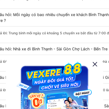
âu hỏi: Mỗi ngày có bao nhiêu chuyến xe khách Bình Thạnh
re ?
rả lời: Trung bình mỗi ngày có khoảng 5 chuyến xe bắt đầu từ 7:00 
âu hỏi: Nhà xe đi Bình Thạnh - Sài Gòn Chợ Lách - Bến Tre
rả lời: Chuyến xe có giờ xuất phát sớm nhất vào lúc 7:00 là của nhà 
âu hỏi: Nhà xe đi Chợ Lách - Bến Tre từ Bình Thạnh - Sài G
rả lời: Chuyến xe có giờ xuất phát trễ (muộn) nhất là vào lúc 18:00 l
âu hỏi: Review xe đi Chợ Lách - Bến Tre từ Bình Thạnh - Sà