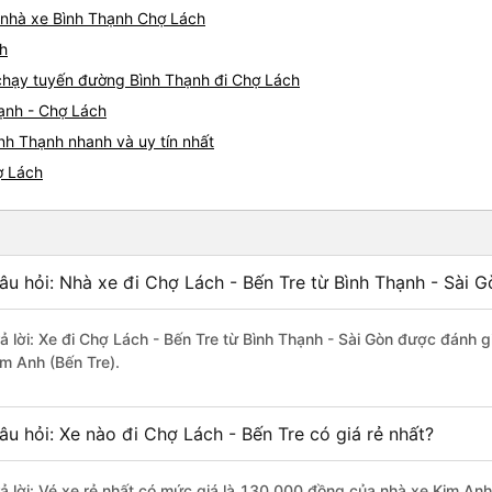
á nhà xe Bình Thạnh Chợ Lách
ch
e chạy tuyến đường Bình Thạnh đi Chợ Lách
hạnh - Chợ Lách
nh Thạnh nhanh và uy tín nhất
ợ Lách
âu hỏi: Nhà xe đi Chợ Lách - Bến Tre từ Bình Thạnh - Sài G
rả lời: Xe đi Chợ Lách - Bến Tre từ Bình Thạnh - Sài Gòn được đánh g
im Anh (Bến Tre).
âu hỏi: Xe nào đi Chợ Lách - Bến Tre có giá rẻ nhất?
rả lời: Vé xe rẻ nhất có mức giá là 130.000 đồng của nhà xe Kim Anh