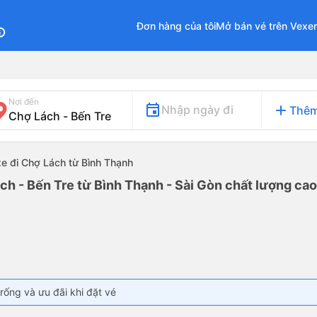
Đơn hàng của tôi
Mở bán vé trên Vexe
fo
Nơi đến
add
Nhập ngày đi
Thêm
xe đi Chợ Lách từ Bình Thạnh
ch - Bến Tre từ Bình Thạnh - Sài Gòn chất lượng cao 
rống và ưu đãi khi đặt vé