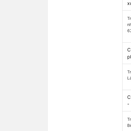
x
T
n
6
C
p
T
L
C
-
Tr
B