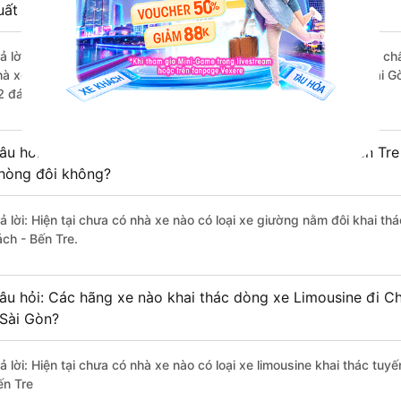
uất sắc, cao cấp nhất?
rả lời: Những hãng xe đi Bình Thạnh - Sài Gòn Chợ Lách - Bến Tre chấ
hà xe Kim Anh (Bến Tre) đi Chợ Lách - Bến Tre từ Bình Thạnh - Sài G
2 đánh giá của khách hàng).
âu hỏi: Có loại xe Bình Thạnh - Sài Gòn Chợ Lách - Bến Tre
hòng đôi không?
rả lời: Hiện tại chưa có nhà xe nào có loại xe giường nằm đôi khai th
ách - Bến Tre.
âu hỏi: Các hãng xe nào khai thác dòng xe Limousine đi Ch
 Sài Gòn?
ả lời: Hiện tại chưa có nhà xe nào có loại xe limousine khai thác tuy
ến Tre