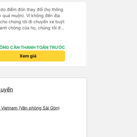
 do điểm đón thay đổi (họ thông
y quá muộn). Vì không đến địa
 cho chúng tôi đi chuyến xe buýt
hanh chóng của họ, chúng tôi đã
suôn sẻ. Nhìn chung, trải
kế hoạch, tôi sẽ lại đi du lịch với
ÔNG CẦN THANH TOÁN TRƯỚC
Xem giá
huyến
, Vietnam (Văn phòng Sài Gòn)