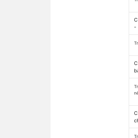
C
-
Tr
C
b
T
n
C
c
T