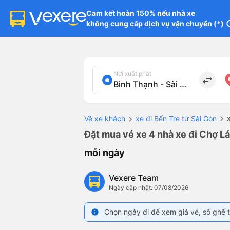
Cam kết hoàn 150% nếu nhà xe

không cung cấp dịch vụ vận chuyển (*)
in
Nơi xuất phát
import_export
Vé xe khách
xe đi Bến Tre từ Sài Gòn
Đặt mua vé xe 4 nhà xe đi Chợ Lá
mỗi ngày
Vexere Team
Ngày cập nhật: 07/08/2026
Chọn ngày đi để xem giá vé, số ghế t
info