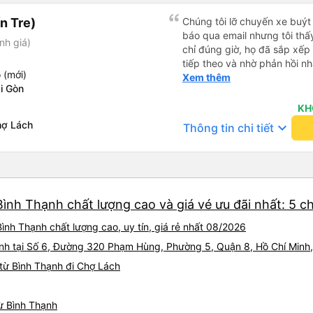
n Tre)
Chúng tôi lỡ chuyến xe buýt
báo qua email nhưng tôi thấ
nh giá)
chỉ đúng giờ, họ đã sắp xếp
tiếp theo và nhờ phản hồi n
 (mới)
đến được điểm đến một cách 
Xem thêm
i Gòn
nghiệm tốt dù có sự thay đổi 
Vexere.
KH
hợ Lách
keyboard_arrow_down
Thông tin chi tiết
Bình Thạnh chất lượng cao và giá vé ưu đãi nhất: 5 c
ình Thạnh chất lượng cao, uy tín, giá rẻ nhất 08/2026
hành tại Số 6, Đường 320 Phạm Hùng, Phường 5, Quận 8, Hồ Chí Minh
từ Bình Thạnh đi Chợ Lách
từ Bình Thạnh