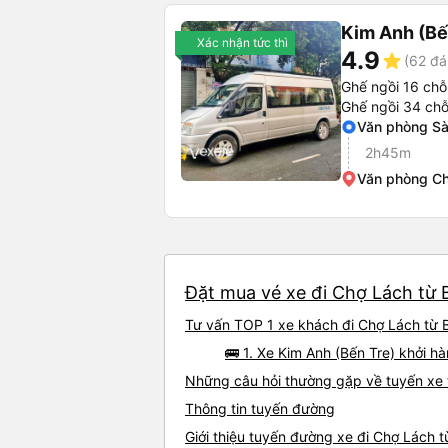
Kim Anh (Bế
Xác nhận tức thì
4.9
star
(62 đá
Ghế ngồi 16 chỗ
Ghế ngồi 34 chỗ
Văn phòng Sà
2h45m
Văn phòng C
Đặt mua vé xe đi Chợ Lách từ 
Tư vấn TOP 1 xe khách đi Chợ Lách từ B
🚌 1. Xe Kim Anh (Bến Tre) khởi 
Những câu hỏi thường gặp về tuyến xe 
Thông tin tuyến đường
Giới thiệu tuyến đường xe đi Chợ Lách 