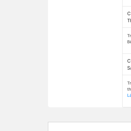
C
T
T
B
C
S
T
t
L