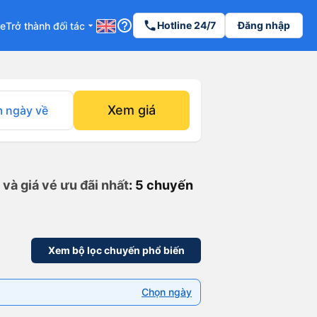
help_outline
phone
Hotline 24/7
Đăng nhập
re
Trở thành đối tác
arrow_drop_down
Xem giá
 ngày về
và giá vé ưu đãi nhất
: 5 chuyến
Xem bộ lọc chuyến phổ biến
Chọn ngày