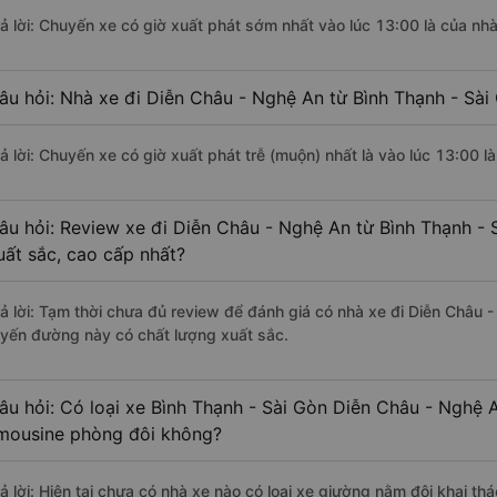
rả lời: Chuyến xe có giờ xuất phát sớm nhất vào lúc 13:00 là của n
âu hỏi: Nhà xe đi Diễn Châu - Nghệ An từ Bình Thạnh - Sài
rả lời: Chuyến xe có giờ xuất phát trễ (muộn) nhất là vào lúc 13:00
âu hỏi: Review xe đi Diễn Châu - Nghệ An từ Bình Thạnh - 
uất sắc, cao cấp nhất?
rả lời: Tạm thời chưa đủ review để đánh giá có nhà xe đi Diễn Châu 
uyến đường này có chất lượng xuất sắc.
âu hỏi: Có loại xe Bình Thạnh - Sài Gòn Diễn Châu - Nghệ 
imousine phòng đôi không?
rả lời: Hiện tại chưa có nhà xe nào có loại xe giường nằm đôi khai th