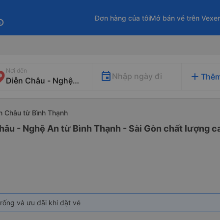
Đơn hàng của tôi
Mở bán vé trên Vexe
fo
Nơi đến
add
Nhập ngày đi
Thêm
ễn Châu từ Bình Thạnh
hâu - Nghệ An từ Bình Thạnh - Sài Gòn chất lượng ca
rống và ưu đãi khi đặt vé