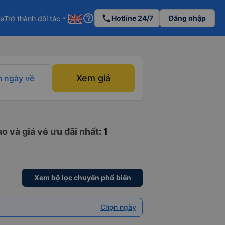
help_outline
phone
Hotline 24/7
Đăng nhập
re
Trở thành đối tác
arrow_drop_down
Xem giá
 ngày về
o và giá vé ưu đãi nhất
: 1
Xem bộ lọc chuyến phổ biến
Chọn ngày