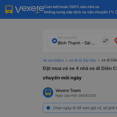
Cam kết hoàn 150% nếu nhà xe

không cung cấp dịch vụ vận chuyển (*)
in
Nơi xuất phát
import_export
xe đi Di
Vé xe khách
xe đi từ Sài Gòn
Đặt mua vé xe 4 nhà xe đi Diễn C
chuyến mỗi ngày
Vexere Team
Ngày cập nhật: 08/08/2026
Chọn ngày đi để xem giá vé, số ghế t
info