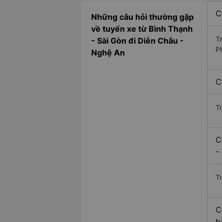
C
Những câu hỏi thường gặp
về tuyến xe từ Bình Thạnh
T
- Sài Gòn đi Diễn Châu -
P
Nghệ An
C
T
C
-
Tr
C
b