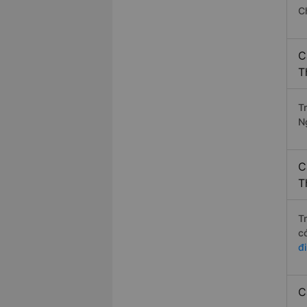
C
C
T
Tr
N
C
T
T
c
đ
C