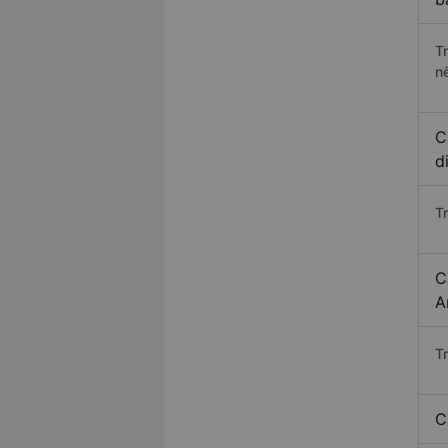
T
n
C
d
T
C
A
T
C