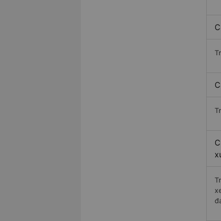
C
T
C
T
C
x
T
x
đ