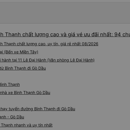
phiền hành khách khác ngủ.
mật khẩu Wi-Fi trong xe để
Tôi vẫn sẽ tiếp tục ủng hộ nh
nh Thạnh chất lượng cao và giá vé ưu đãi nhất: 94 c
h Thạnh chất lượng cao, uy tín, giá rẻ nhất 08/2026
ại (Bến xe Miền Tây)
i hành tại 11 Lê Đại Hành (Văn phòng Lê Đại Hành)
từ Bình Thạnh đi Gò Dầu
 Bình Thạnh
á nhà xe Bình Thạnh Gò Dầu
e chạy tuyến đường Bình Thạnh đi Gò Dầu
ạnh - Gò Dầu
 Thạnh nhanh và uy tín nhất