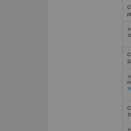
C
p
T
T
C
S
T
P
T
C
T
T