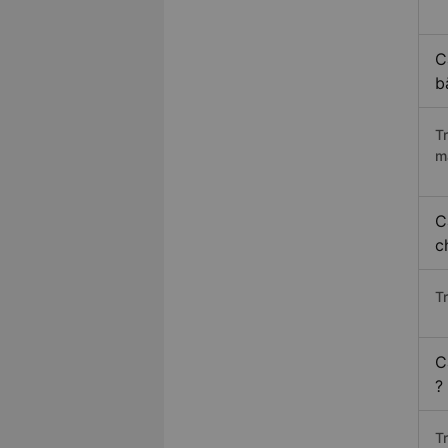
C
b
T
m
C
c
T
C
?
T