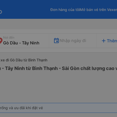
Đơn hàng của tôi
Mở bán vé trên Vexe
fo
Nơi đến
add
Nhập ngày đi
Thêm
xe đi Gò Dầu từ Bình Thạnh
 - Tây Ninh từ Bình Thạnh - Sài Gòn chất lượng cao v
rống và ưu đãi khi đặt vé