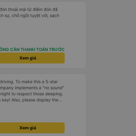
 đón thoải mái từ điểm đón đã
ịch sự, chỗ ngồi tuyệt vời, sạch
ÔNG CẦN THANH TOÁN TRƯỚC
Xem giá
driving. To make this a 5-star
company implements a "no sound"
 night to respect those sleeping.
is key! Also, please display the
e the cabin for convenience. I
------ ​ Xe chất
t an toàn. Để dịch vụ hoàn hảo
 quy định rõ ràng về việc giữ im
Xem giá
ại) vào ban đêm để tránh làm