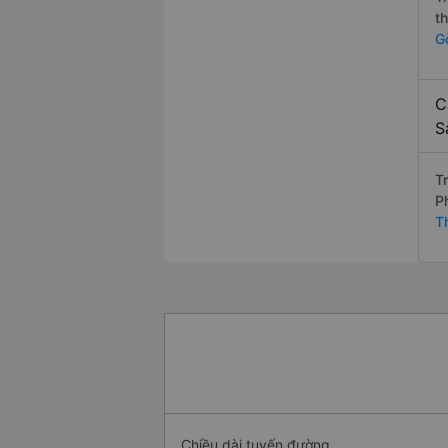
t
G
C
S
T
P
T
Chiều dài tuyến đường