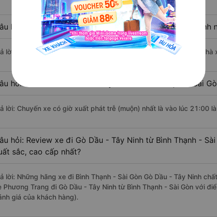
âu hỏi: Nhà xe đi Bình Thạnh - Sài Gòn Gò Dầu - Tây Ninh 
rả lời: Chuyến xe có giờ xuất phát sớm nhất vào lúc 4:00 là của nhà
âu hỏi: Nhà xe đi Gò Dầu - Tây Ninh từ Bình Thạnh - Sài Gò
rả lời: Chuyến xe có giờ xuất phát trễ (muộn) nhất là vào lúc 21:00 
âu hỏi: Review xe đi Gò Dầu - Tây Ninh từ Bình Thạnh - Sài
uất sắc, cao cấp nhất?
rả lời: Những hãng xe đi Bình Thạnh - Sài Gòn Gò Dầu - Tây Ninh chất
e Phương Trang đi Gò Dầu - Tây Ninh từ Bình Thạnh - Sài Gòn với đi
ánh giá của khách hàng).