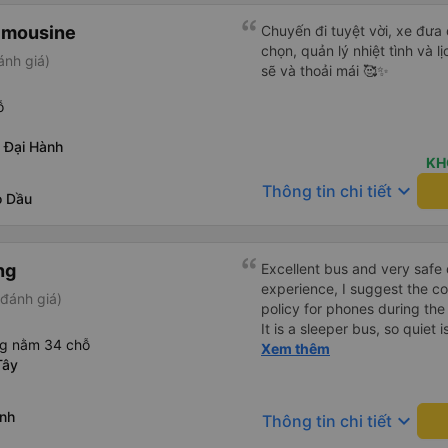
imousine
Chuyến đi tuyệt vời, xe đưa
chọn, quản lý nhiệt tình và l
ánh giá)
sẽ và thoải mái 🥰✨
ỗ
 Đại Hành
KH
keyboard_arrow_down
Thông tin chi tiết
ò Dầu
ng
Excellent bus and very safe 
experience, I suggest the 
đánh giá)
policy for phones during the
It is a sleeper bus, so quiet 
ng nằm 34 chỗ
Wi-Fi password clearly insid
Xem thêm
Tây
would definitely ride with them again! --------
lượng tốt và tài xế lái xe rấ
hơn, tôi góp ý nhà xe nên có
inh
keyboard_arrow_down
Thông tin chi tiết
lặng (tắt âm thanh điện tho