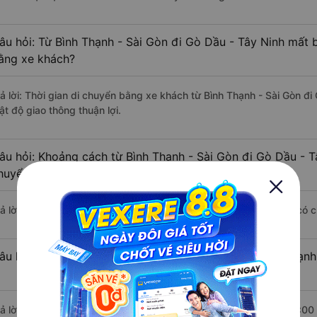
âu hỏi: Từ Bình Thạnh - Sài Gòn đi Gò Dầu - Tây Ninh mất b
ằng xe khách?
rả lời: Thời gian di chuyển bằng xe khách từ Bình Thạnh - Sài Gòn đi
ật độ giao thông thuận lợi.
âu hỏi: Khoảng cách từ Bình Thạnh - Sài Gòn đi Gò Dầu - T
huyển bằng xe khách?
rả lời: Đoạn đường đi Gò Dầu - Tây Ninh từ Bình Thạnh - Sài Gòn có 
âu hỏi: Mỗi ngày có bao nhiêu chuyến xe khách Bình Thạnh
rả lời: Trung bình mỗi ngày có khoảng 94 chuyến xe bắt đầu từ 4:00