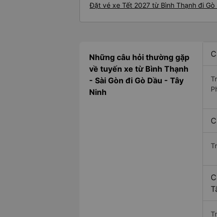
Đặt vé xe Tết 2027 từ Bình Thạnh đi Gò
C
Những câu hỏi thường gặp
về tuyến xe từ Bình Thạnh
T
- Sài Gòn đi Gò Dầu - Tây
P
Ninh
C
T
C
T
Tr