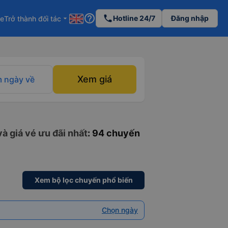
help_outline
phone
Hotline 24/7
Đăng nhập
re
Trở thành đối tác
arrow_drop_down
Xem giá
 ngày về
à giá vé ưu đãi nhất
: 94 chuyến
Xem bộ lọc chuyến phổ biến
Chọn ngày