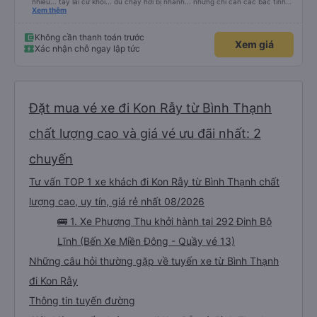
nhiều... tay lái cừ khôi... dù chạy hơi bị nhanh... nhưng chỉ cần các bác tỉnh
táo sức khoẻ đầy đủ và tay lái cứng cáp là được. Tiện nghi rất sạch sẽ và
Xem thêm
thơm tho, lên phát nằm xíu là ngủ được, dễ ngủ... mà động cơ xe chạy không
ồn nhưng không biết người khác sao nhưng mình hơi bị ù tai khi nghe tiếng
máy chạy lâu. Thích hợp và tiện nghi cho ai có nhu cầu từ tphcm (bến xe
Không cần thanh toán trước
Xem giá
miền đông) lên Măng Đen chơi nhé!
Xác nhận chỗ ngay lập tức
Đặt mua vé xe đi Kon Rẫy từ Bình Thạnh
chất lượng cao và giá vé ưu đãi nhất: 2
chuyến
Tư vấn TOP 1 xe khách đi Kon Rẫy từ Bình Thạnh chất
lượng cao, uy tín, giá rẻ nhất 08/2026
🚌 1. Xe Phượng Thu khởi hành tại 292 Đinh Bộ
Lĩnh (Bến Xe Miền Đông - Quầy vé 13)
Những câu hỏi thường gặp về tuyến xe từ Bình Thạnh
đi Kon Rẫy
Thông tin tuyến đường