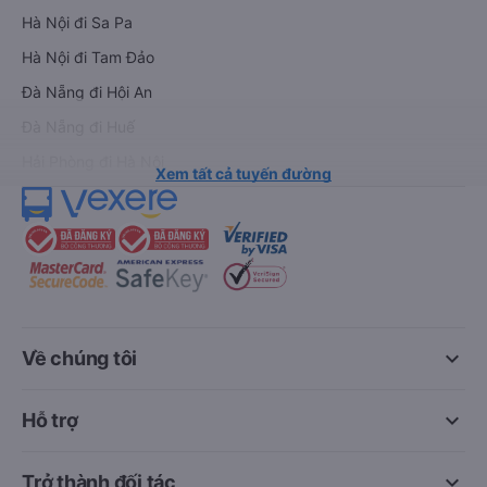
Hà Nội đi Sa Pa
Hà Nội đi Tam Đảo
Đà Nẵng đi Hội An
Đà Nẵng đi Huế
Hải Phòng đi Hà Nội
Xem tất cả tuyến đường
keyboard_arrow_down
Về chúng tôi
keyboard_arrow_down
Hỗ trợ
keyboard_arrow_down
Trở thành đối tác