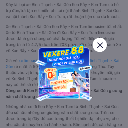
Đây là loại xe Bình Thạnh - Sài Gòn Kon Rẫy - Kon Tum có hỗ
trợ đón/trả tận nơi miễn phí tại nội thành Bình Thạnh - Sài Gòn
và nội thành Kon Rẫy - Kon Tum, rất thuận tiện cho du khách.
Xe Bình Thạnh - Sài Gòn Kon Rẫy - Kon Tum limousine tốt nhất:
Xe từ Bình Thạnh - Sài Gòn đi Kon Rẫy - Kon Tum limousine
được đánh giá chung có chất lượng Tốt với điểm đánh giá
trung bình từ 4.7/5 dựa trên 703 phản hồi của hành khách Xe
về Kon Rẫy - Kon Tum từ Bình Thạnh - Sài Gòn.
Giá vé
xe limousine đi Kon Rẫy - Kon Tum từ Bình Thạnh - Sài
Gòn
rẻ nhất là 500000VND của hãng xe Phượng Thu. Tùy
thuộc vào vị trí ngồi của bạn và chương trình khuyến mãi, giá
vé Xe Bình Thạnh - Sài Gòn đi Kon Rẫy - Kon Tum limousine
này có thể sẽ rẻ hơn
Dòng xe đi Kon Rẫy - Kon Tum từ Bình Thạnh - Sài Gòn giường
nằm chất lượng cao: Thoải mái, giá cả tốt nhất
Những nhà xe đi Kon Rẫy - Kon Tum từ Bình Thạnh - Sài Gòn
đều sở hữu những xe giường nằm chất lượng cao. Trên xe
được trang bị đầy đủ các trang thiết bị hiện đại phục vụ cho
nhu cầu di chuyển của hành khách. Bên cạnh đó, các hãng xe