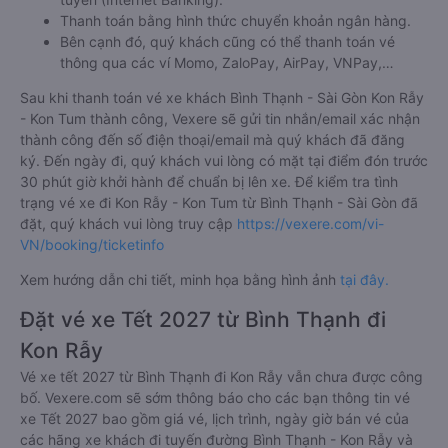
Thanh toán bằng hình thức chuyển khoản ngân hàng.
Bên cạnh đó, quý khách cũng có thể thanh toán vé
thông qua các ví Momo, ZaloPay, AirPay, VNPay,…
Sau khi thanh toán vé xe khách Bình Thạnh - Sài Gòn Kon Rẫy
- Kon Tum thành công, Vexere sẽ gửi tin nhắn/email xác nhận
thành công đến số điện thoại/email mà quý khách đã đăng
ký. Đến ngày đi, quý khách vui lòng có mặt tại điểm đón trước
30 phút giờ khởi hành để chuẩn bị lên xe. Để kiểm tra tình
trạng vé xe đi Kon Rẫy - Kon Tum từ Bình Thạnh - Sài Gòn đã
đặt, quý khách vui lòng truy cập
https://vexere.com/vi-
VN/booking/ticketinfo
Xem hướng dẫn chi tiết, minh họa bằng hình ảnh
tại đây.
Đặt vé xe Tết 2027 từ Bình Thạnh đi
Kon Rẫy
Vé xe tết 2027 từ Bình Thạnh đi Kon Rẫy vẫn chưa được công
bố. Vexere.com sẽ sớm thông báo cho các bạn thông tin vé
xe Tết 2027 bao gồm giá vé, lịch trình, ngày giờ bán vé của
các hãng xe khách đi tuyến đường Bình Thạnh - Kon Rẫy và