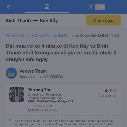
arrow_back
Tải app Vexere ngay!
Tải app Vexere
-30k
Mở app
Mở app
Nhận ưu đãi thành viên độc
-30k/ghế khi đặt vé máy bay qua
quyền
app
Bình Thạnh
Kon Rẫy
Chọn ngày
Vé xe khách
xe đi Kon Tum từ Sài Gòn
xe đi Kon Rẫy từ Bình Thạnh
Đặt mua vé xe 4 nhà xe đi Kon Rẫy từ Bình
Thạnh chất lượng cao và giá vé ưu đãi nhất
: 2
chuyến mỗi ngày
Vexere Team
Ngày cập nhật: 07/08/2026
Phượng Thu
4.7
Limousine 24 Phòng Đơn
(703 đánh giá)
Limousine 34 Phòng Đơn
Bến Xe Miền Đông - Quầy vé 13
12 giờ 25 phút
UBND Xã Đắk Ruồng
Lơ xe hay bác tài đều chu đáo đón tiếp nhắc nhở hành khách giờ nghỉ hay
giờ cập bến các thứ... xe chạy đúng giờ và đến nơi sớm hơn so với dự kiến