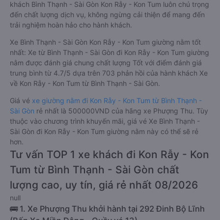
khách Bình Thạnh - Sài Gòn Kon Rẫy - Kon Tum luôn chú trọng
đến chất lượng dịch vụ, không ngừng cải thiện để mang đến
trải nghiệm hoàn hảo cho hành khách.
Xe Bình Thạnh - Sài Gòn Kon Rẫy - Kon Tum giường nằm tốt
nhất: Xe từ Bình Thạnh - Sài Gòn đi Kon Rẫy - Kon Tum giường
nằm được đánh giá chung chất lượng Tốt với điểm đánh giá
trung bình từ 4.7/5 dựa trên 703 phản hồi của hành khách Xe
về Kon Rẫy - Kon Tum từ Bình Thạnh - Sài Gòn.
Giá vé
xe giường nằm đi Kon Rẫy - Kon Tum từ Bình Thạnh -
Sài Gòn
rẻ nhất là 500000VND của hãng xe Phượng Thu. Tùy
thuộc vào chương trình khuyến mãi, giá vé Xe Bình Thạnh -
Sài Gòn đi Kon Rẫy - Kon Tum giường nằm này có thể sẽ rẻ
hơn.
Tư vấn TOP 1 xe khách đi Kon Rẫy - Kon
Tum từ Bình Thạnh - Sài Gòn chất
lượng cao, uy tín, giá rẻ nhất 08/2026
null
🚌 1. Xe Phượng Thu khởi hành tại 292 Đinh Bộ Lĩnh