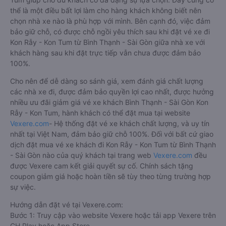
thể là một điều bất lợi làm cho hàng khách không biết nên
chọn nhà xe nào là phù hợp với mình. Bên cạnh đó, việc đảm
bảo giữ chỗ, có được chỗ ngồi yêu thích sau khi đặt vé xe đi
Kon Rẫy - Kon Tum từ Bình Thạnh - Sài Gòn giữa nhà xe với
khách hàng sau khi đặt trực tiếp vẫn chưa được đảm bảo
100%.
Cho nên để dễ dàng so sánh giá, xem đánh giá chất lượng
các nhà xe đi, được đảm bảo quyền lợi cao nhất, được hưởng
nhiều ưu đãi giảm giá vé xe khách Bình Thạnh - Sài Gòn Kon
Rẫy - Kon Tum, hành khách có thể đặt mua tại website
Vexere.com
- Hệ thống đặt vé xe khách chất lượng, và uy tín
nhất tại Việt Nam, đảm bảo giữ chỗ 100%. Đối với bất cứ giao
dịch đặt mua vé xe khách đi Kon Rẫy - Kon Tum từ Bình Thạnh
- Sài Gòn nào của quý khách tại trang web
Vexere.com
đều
được Vexere cam kết giải quyết sự cố. Chính sách tặng
coupon giảm giá hoặc hoàn tiền sẽ tùy theo từng trường hợp
sự việc.
Hướng dẫn đặt vé tại Vexere.com:
Bước 1: Truy cập vào website Vexere hoặc tải app Vexere trên
CH Play hoặc App Store.