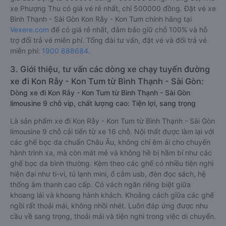
xe Phượng Thu có giá vé rẻ nhất, chỉ 500000 đồng. Đặt vé xe
Bình Thạnh - Sài Gòn Kon Rẫy - Kon Tum chính hãng tại
Vexere.com
để có giá rẻ nhất, đảm bảo giữ chỗ 100% và hỗ
trợ đổi trả vé miễn phí. Tổng đài tư vấn, đặt vé và đổi trả vé
miễn phí:
1900 888684
.
3. Giới thiệu, tư vấn các dòng xe chạy tuyến đường
xe đi Kon Rẫy - Kon Tum từ Bình Thạnh - Sài Gòn:
Dòng xe đi Kon Rẫy - Kon Tum từ Bình Thạnh - Sài Gòn
limousine 9 chỗ vip, chất lượng cao: Tiện lợi, sang trọng
Là sản phẩm xe đi Kon Rẫy - Kon Tum từ Bình Thạnh - Sài Gòn
limousine 9 chỗ cải tiến từ xe 16 chỗ. Nội thất được làm lại với
các ghế bọc da chuẩn Châu Âu, không chỉ êm ái cho chuyến
hành trình xa, mà còn mát mẻ và không hề bị hầm bí như các
ghế bọc da bình thường. Kèm theo các ghế có nhiều tiện nghi
hiện đại như ti-vi, tủ lạnh mini, ổ cắm usb, đèn đọc sách, hệ
thống âm thanh cao cấp. Có vách ngăn riêng biệt giữa
khoang lái và khoang hành khách. Khoảng cách giữa các ghế
ngồi rất thoải mái, không nhồi nhét. Luôn đáp ứng được nhu
cầu về sang trọng, thoải mái và tiện nghi trong việc di chuyển.