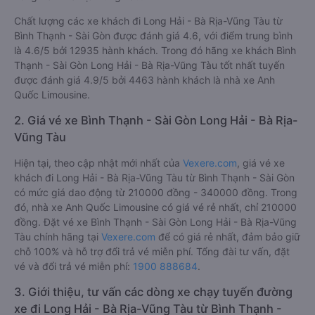
Chất lượng các xe khách đi Long Hải - Bà Rịa-Vũng Tàu từ
Bình Thạnh - Sài Gòn được đánh giá 4.6, với điểm trung bình
là 4.6/5 bởi 12935 hành khách. Trong đó hãng xe khách Bình
Thạnh - Sài Gòn Long Hải - Bà Rịa-Vũng Tàu tốt nhất tuyến
được đánh giá 4.9/5 bởi 4463 hành khách là nhà xe Anh
Quốc Limousine.
2. Giá vé xe Bình Thạnh - Sài Gòn Long Hải - Bà Rịa-
Vũng Tàu
Hiện tại, theo cập nhật mới nhất của
Vexere.com
, giá vé xe
khách đi Long Hải - Bà Rịa-Vũng Tàu từ Bình Thạnh - Sài Gòn
có mức giá dao động từ 210000 đồng - 340000 đồng. Trong
đó, nhà xe Anh Quốc Limousine có giá vé rẻ nhất, chỉ 210000
đồng. Đặt vé xe Bình Thạnh - Sài Gòn Long Hải - Bà Rịa-Vũng
Tàu chính hãng tại
Vexere.com
để có giá rẻ nhất, đảm bảo giữ
chỗ 100% và hỗ trợ đổi trả vé miễn phí. Tổng đài tư vấn, đặt
vé và đổi trả vé miễn phí:
1900 888684
.
3. Giới thiệu, tư vấn các dòng xe chạy tuyến đường
xe đi Long Hải - Bà Rịa-Vũng Tàu từ Bình Thạnh -