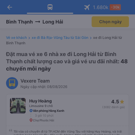
arrow_back
Tải app Vexere ngay!
Tải app Vexere
1.680
k
-30k
Mở app
Mở app
Nhận ưu đãi thành viên độc
-30k/ghế khi đặt vé máy bay qua
quyền
app
Bình Thạnh
Long Hải
Chọn ngày
Vé xe khách
xe đi Bà Rịa-Vũng Tàu từ Sài Gòn
xe đi Long Hải từ
Bình Thạnh
Đặt mua vé xe 6 nhà xe đi Long Hải từ Bình
Thạnh chất lượng cao và giá vé ưu đãi nhất
: 48
chuyến mỗi ngày
Vexere Team
Ngày cập nhật: 08/08/2026
Huy Hoàng
4.5
Limousine 9 chỗ
(3082 đánh giá)
Văn phòng Hàng Xanh
3 giờ 10 phút
Chợ Phước Hải
Tôi vừa có chuyến đi từ TP.HCM đến Vũng Tàu với hãng Huy Hoàng, và trải