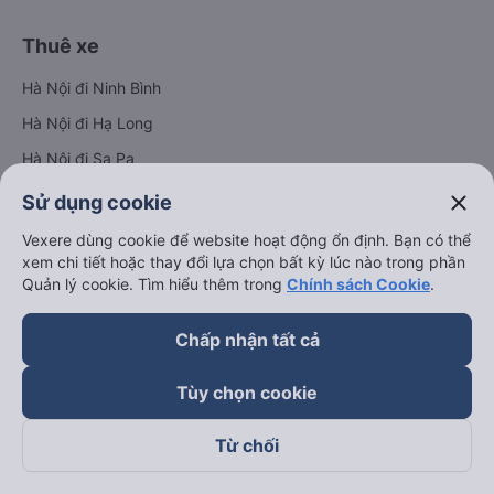
Thuê xe
Hà Nội đi Ninh Bình
Hà Nội đi Hạ Long
Hà Nội đi Sa Pa
Hà Nội đi Tam Đảo
close
Sử dụng cookie
Đà Nẵng đi Hội An
Vexere dùng cookie để website hoạt động ổn định. Bạn có thể
xem chi tiết hoặc thay đổi lựa chọn bất kỳ lúc nào trong phần
Đà Nẵng đi Huế
Quản lý cookie. Tìm hiểu thêm trong
Chính sách Cookie
.
Hải Phòng đi Hà Nội
Xem tất cả tuyến đường
Chấp nhận tất cả
Tùy chọn cookie
Từ chối