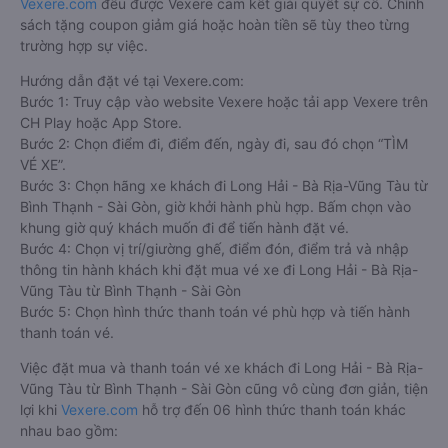
Vexere.com
đều được Vexere cam kết giải quyết sự cố. Chính
sách tặng coupon giảm giá hoặc hoàn tiền sẽ tùy theo từng
trường hợp sự việc.
Hướng dẫn đặt vé tại Vexere.com:
Bước 1: Truy cập vào website Vexere hoặc tải app Vexere trên
CH Play hoặc App Store.
Bước 2: Chọn điểm đi, điểm đến, ngày đi, sau đó chọn “TÌM
VÉ XE”.
Bước 3: Chọn hãng xe khách đi Long Hải - Bà Rịa-Vũng Tàu từ
Bình Thạnh - Sài Gòn, giờ khởi hành phù hợp. Bấm chọn vào
khung giờ quý khách muốn đi để tiến hành đặt vé.
Bước 4: Chọn vị trí/giường ghế, điểm đón, điểm trả và nhập
thông tin hành khách khi đặt mua vé xe đi Long Hải - Bà Rịa-
Vũng Tàu từ Bình Thạnh - Sài Gòn
Bước 5: Chọn hình thức thanh toán vé phù hợp và tiến hành
thanh toán vé.
Việc đặt mua và thanh toán vé xe khách đi Long Hải - Bà Rịa-
Vũng Tàu từ Bình Thạnh - Sài Gòn cũng vô cùng đơn giản, tiện
lợi khi
Vexere.com
hỗ trợ đến 06 hình thức thanh toán khác
nhau bao gồm: