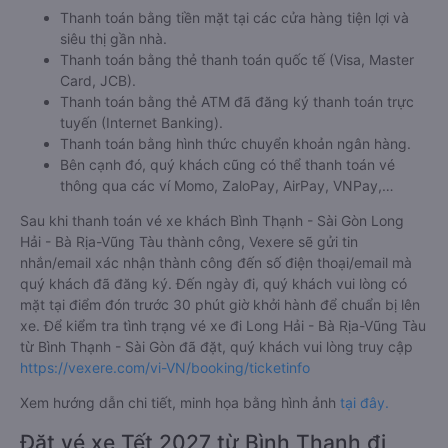
Thanh toán bằng tiền mặt tại các cửa hàng tiện lợi và
siêu thị gần nhà.
Thanh toán bằng thẻ thanh toán quốc tế (Visa, Master
Card, JCB).
Thanh toán bằng thẻ ATM đã đăng ký thanh toán trực
tuyến (Internet Banking).
Thanh toán bằng hình thức chuyển khoản ngân hàng.
Bên cạnh đó, quý khách cũng có thể thanh toán vé
thông qua các ví Momo, ZaloPay, AirPay, VNPay,…
Sau khi thanh toán vé xe khách Bình Thạnh - Sài Gòn Long
Hải - Bà Rịa-Vũng Tàu thành công, Vexere sẽ gửi tin
nhắn/email xác nhận thành công đến số điện thoại/email mà
quý khách đã đăng ký. Đến ngày đi, quý khách vui lòng có
mặt tại điểm đón trước 30 phút giờ khởi hành để chuẩn bị lên
xe. Để kiểm tra tình trạng vé xe đi Long Hải - Bà Rịa-Vũng Tàu
từ Bình Thạnh - Sài Gòn đã đặt, quý khách vui lòng truy cập
https://vexere.com/vi-VN/booking/ticketinfo
Xem hướng dẫn chi tiết, minh họa bằng hình ảnh
tại đây.
Đặt vé xe Tết 2027 từ Bình Thạnh đi