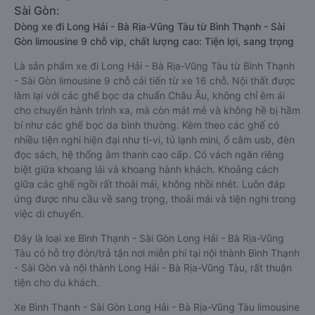
Sài Gòn:
Dòng xe đi Long Hải - Bà Rịa-Vũng Tàu từ Bình Thạnh - Sài
Gòn limousine 9 chỗ vip, chất lượng cao: Tiện lợi, sang trọng
Là sản phẩm xe đi Long Hải - Bà Rịa-Vũng Tàu từ Bình Thạnh
- Sài Gòn limousine 9 chỗ cải tiến từ xe 16 chỗ. Nội thất được
làm lại với các ghế bọc da chuẩn Châu Âu, không chỉ êm ái
cho chuyến hành trình xa, mà còn mát mẻ và không hề bị hầm
bí như các ghế bọc da bình thường. Kèm theo các ghế có
nhiều tiện nghi hiện đại như ti-vi, tủ lạnh mini, ổ cắm usb, đèn
đọc sách, hệ thống âm thanh cao cấp. Có vách ngăn riêng
biệt giữa khoang lái và khoang hành khách. Khoảng cách
giữa các ghế ngồi rất thoải mái, không nhồi nhét. Luôn đáp
ứng được nhu cầu về sang trọng, thoải mái và tiện nghi trong
việc di chuyển.
Đây là loại xe Bình Thạnh - Sài Gòn Long Hải - Bà Rịa-Vũng
Tàu có hỗ trợ đón/trả tận nơi miễn phí tại nội thành Bình Thạnh
- Sài Gòn và nội thành Long Hải - Bà Rịa-Vũng Tàu, rất thuận
tiện cho du khách.
Xe Bình Thạnh - Sài Gòn Long Hải - Bà Rịa-Vũng Tàu limousine