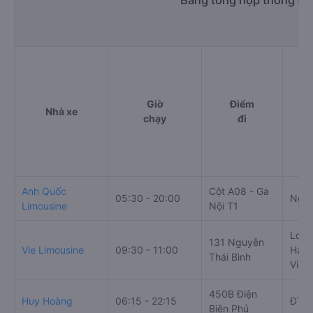
Giờ
Điểm
Nhà xe
chạy
đi
Anh Quốc
Cột A08 - Ga
05:30 - 20:00
Ngã 
Limousine
Nội T1
Long
131 Nguyễn
Vie Limousine
09:30 - 11:00
Hải, 
Thái Bình
Viet
450B Điện
Huy Hoàng
06:15 - 22:15
ĐT44
Biên Phủ