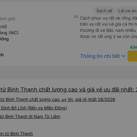
Sạch sẽ
Lái xe an
Cách phục vụ rất ok tổng đà
ánh giá)
trên xe rất vui vẻ giá cả thi
chỗ
thương đi xe Bắc nam nhiều 
hòng (WC)
được nx rất ung ý se còn ủn
Đông
KH
nh
keyboard_arrow_down
Thông tin chi tiết
từ Bình Thạnh chất lượng cao và giá vé ưu đãi nhất:
ừ Bình Thạnh chất lượng cao, uy tín, giá rẻ nhất 08/2026
2 Đinh Bộ Lĩnh (Bến xe Miền Đông)
từ Bình Thạnh đi Nam Từ Liêm
êm từ Bình Thạnh