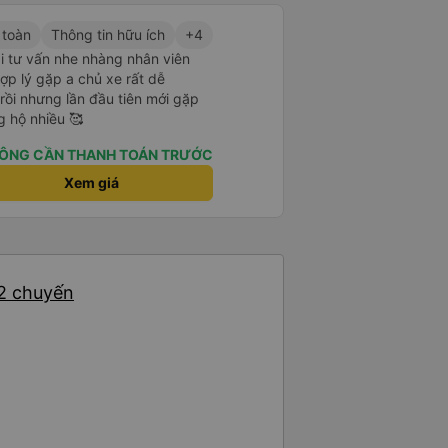
 toàn
Thông tin hữu ích
+4
i tư vấn nhe nhàng nhân viên
 hợp lý gặp a chủ xe rất dễ
rồi nhưng lần đầu tiên mới gặp
g hộ nhiều 🥰
ÔNG CẦN THANH TOÁN TRƯỚC
Xem giá
 2 chuyến