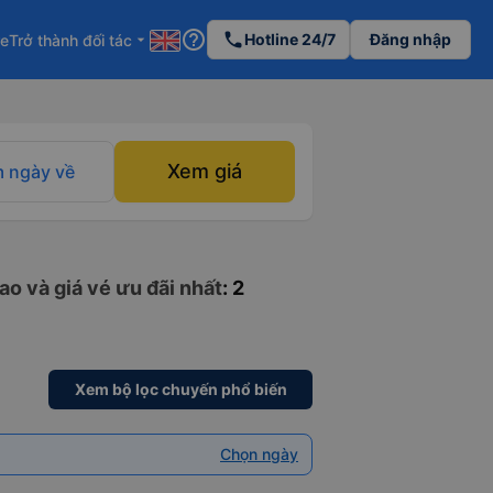
help_outline
phone
Hotline 24/7
Đăng nhập
re
Trở thành đối tác
arrow_drop_down
Xem giá
 ngày về
ao và giá vé ưu đãi nhất
: 2
Xem bộ lọc chuyến phổ biến
Chọn ngày