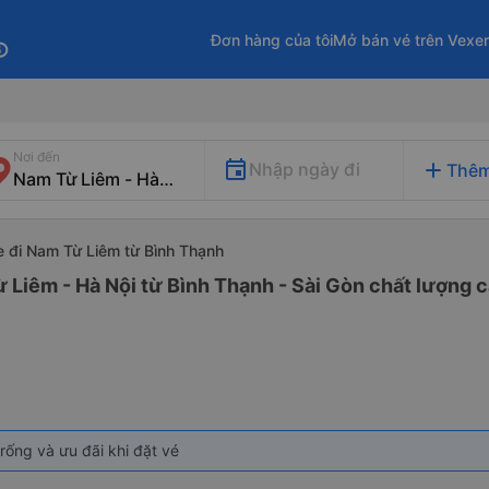
Đơn hàng của tôi
Mở bán vé trên Vexe
fo
Nơi đến
add
Nhập ngày đi
Thêm
e đi Nam Từ Liêm từ Bình Thạnh
 Liêm - Hà Nội từ Bình Thạnh - Sài Gòn chất lượng c
rống và ưu đãi khi đặt vé