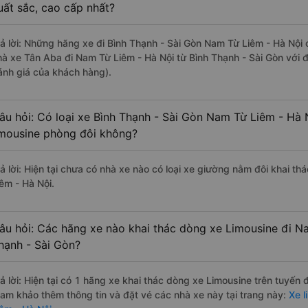
uất sắc, cao cấp nhất?
rả lời: Những hãng xe đi Bình Thạnh - Sài Gòn Nam Từ Liêm - Hà Nội c
hà xe Tân Aba đi Nam Từ Liêm - Hà Nội từ Bình Thạnh - Sài Gòn với 
ánh giá của khách hàng).
âu hỏi: Có loại xe Bình Thạnh - Sài Gòn Nam Từ Liêm - Hà 
imousine phòng đôi không?
rả lời: Hiện tại chưa có nhà xe nào có loại xe giường nằm đôi khai t
iêm - Hà Nội.
âu hỏi: Các hãng xe nào khai thác dòng xe Limousine đi N
hạnh - Sài Gòn?
rả lời: Hiện tại có 1 hãng xe khai thác dòng xe Limousine trên tuyến
ham khảo thêm thông tin và đặt vé các nhà xe này tại trang này:
Xe l