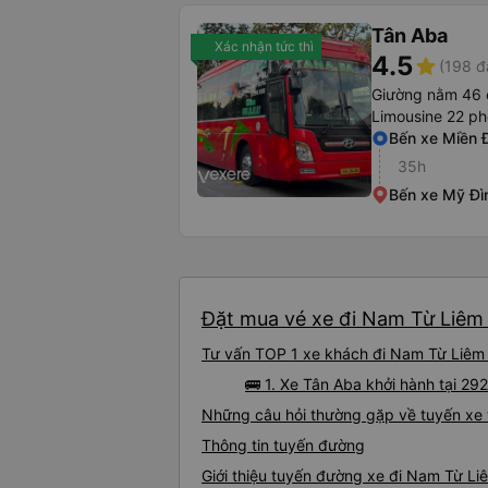
Tân Aba
Xác nhận tức thì
4.5
star
(198 đ
Giường nằm 46 
Limousine 22 p
Bến xe Miền 
35h
Bến xe Mỹ Đì
Đặt mua vé xe đi Nam Từ Liêm 
Tư vấn TOP 1 xe khách đi Nam Từ Liêm t
🚌 1. Xe Tân Aba khởi hành tại 29
Những câu hỏi thường gặp về tuyến xe 
Thông tin tuyến đường
Giới thiệu tuyến đường xe đi Nam Từ Li