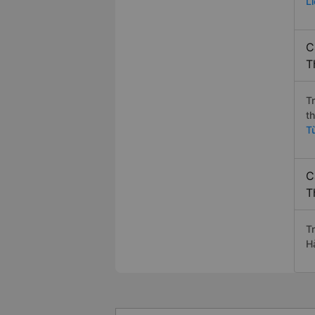
L
C
T
T
t
T
C
T
T
H