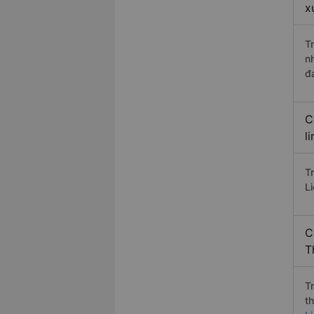
x
T
n
đ
C
l
T
L
C
T
T
t