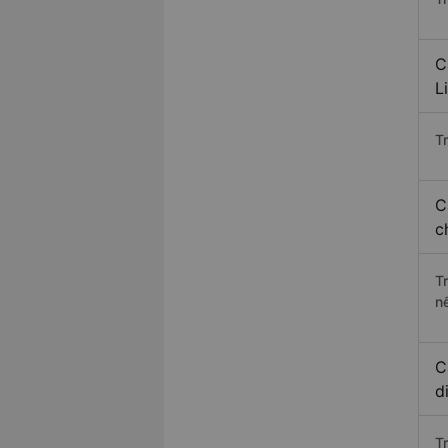
C
L
Tr
C
c
T
n
C
d
T