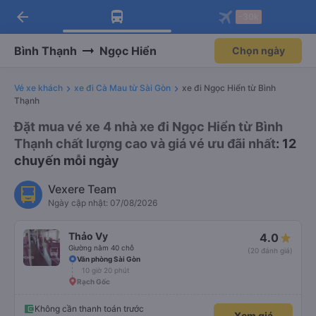
arrow_back
Tải app Vexere ngay!
Tải app Vexere
-30k
Mở app
Mở app
Nhận ưu đãi thành viên độc
-30k/ghế khi đặt vé máy bay qua
quyền
app
Bình Thạnh
Ngọc Hiển
Chọn ngày
Vé xe khách
xe đi Cà Mau từ Sài Gòn
xe đi Ngọc Hiển từ Bình
Thạnh
Đặt mua vé xe 4 nhà xe đi Ngọc Hiển từ Bình
Thạnh chất lượng cao và giá vé ưu đãi nhất
: 12
chuyến mỗi ngày
Vexere Team
Ngày cập nhật: 07/08/2026
Thảo Vy
4.0
Giường nằm 40 chỗ
(20 đánh giá)
Văn phòng Sài Gòn
10 giờ 20 phút
Rạch Gốc
Không cần thanh toán trước
Xem giá