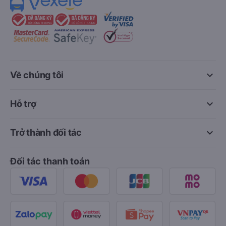
keyboard_arrow_down
Về chúng tôi
keyboard_arrow_down
Hỗ trợ
keyboard_arrow_down
Trở thành đối tác
Đối tác thanh toán