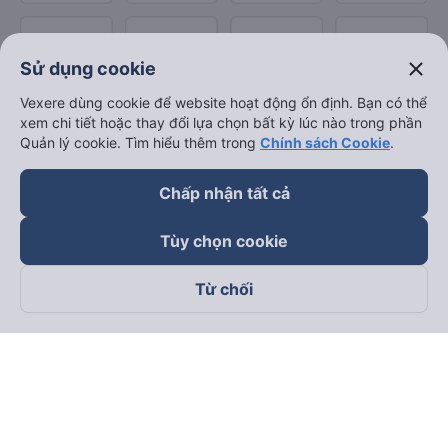
close
Sử dụng cookie
Vexere dùng cookie để website hoạt động ổn định. Bạn có thể
xem chi tiết hoặc thay đổi lựa chọn bất kỳ lúc nào trong phần
Quản lý cookie. Tìm hiểu thêm trong
Chính sách Cookie
.
Chấp nhận tất cả
Tùy chọn cookie
Từ chối
Theo dõi chúng tôi trên
Facebook
Tiktok
Youtube
Công ty TNHH Thương Mại Dịch Vụ Vexere
Địa chỉ đăng ký kinh doanh: 8C Chữ Đồng Tử, Phường Tân