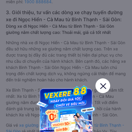
miễn phí:
1900 888684
.
3. Giới thiệu, tư vấn các dòng xe chạy tuyến đường
xe đi Ngọc Hiển - Cà Mau từ Bình Thạnh - Sài Gòn:
Dòng xe đi Ngọc Hiển - Cà Mau từ Bình Thạnh - Sài Gòn
giường nằm chất lượng cao: Thoải mái, giá cả tốt nhất
Những nhà xe đi Ngọc Hiển - Cà Mau từ Bình Thạnh - Sài Gòn
đều sở hữu những xe giường nằm chất lượng cao. Trên xe
được trang bị đầy đủ các trang thiết bị hiện đại phục vụ cho
nhu cầu di chuyển của hành khách. Bên cạnh đó, các hãng xe
khách Bình Thạnh - Sài Gòn Ngọc Hiển - Cà Mau luôn chú
trọng đến chất lượng dịch vụ, không ngừng cải thiện để mang
đến trải nghiệm hoàn hảo cho hành khách.
Xe Bình Thạnh - Sài Gòn Ngọc Hiển - Cà Mau giường nằm tốt
nhất: Xe từ Bình Thạnh - Sài Gòn đi Ngọc Hiển - Cà Mau
giường nằm được đánh giá chung chất lượng Tốt với điểm
đánh giá trung bình từ 4.0/5 dựa trên 20 phản hồi của hành
khách Xe về Ngọc Hiển - Cà Mau từ Bình Thạnh - Sài Gòn.
Giá vé
xe giường nằm đi Ngọc Hiển - Cà Mau từ Bình Thạnh -
Sài Gòn
rẻ nhất là 310000VND của hãng xe Thảo Vy. Tùy