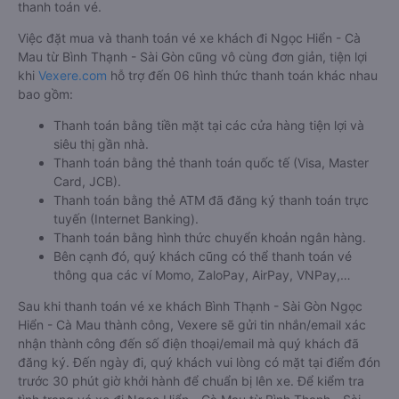
thanh toán vé.
Việc đặt mua và thanh toán vé xe khách đi Ngọc Hiển - Cà
Mau từ Bình Thạnh - Sài Gòn cũng vô cùng đơn giản, tiện lợi
khi
Vexere.com
hỗ trợ đến 06 hình thức thanh toán khác nhau
bao gồm:
Thanh toán bằng tiền mặt tại các cửa hàng tiện lợi và
siêu thị gần nhà.
Thanh toán bằng thẻ thanh toán quốc tế (Visa, Master
Card, JCB).
Thanh toán bằng thẻ ATM đã đăng ký thanh toán trực
tuyến (Internet Banking).
Thanh toán bằng hình thức chuyển khoản ngân hàng.
Bên cạnh đó, quý khách cũng có thể thanh toán vé
thông qua các ví Momo, ZaloPay, AirPay, VNPay,…
Sau khi thanh toán vé xe khách Bình Thạnh - Sài Gòn Ngọc
Hiển - Cà Mau thành công, Vexere sẽ gửi tin nhắn/email xác
nhận thành công đến số điện thoại/email mà quý khách đã
đăng ký. Đến ngày đi, quý khách vui lòng có mặt tại điểm đón
trước 30 phút giờ khởi hành để chuẩn bị lên xe. Để kiểm tra