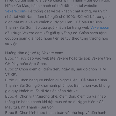
nhiều ưu đãi giảm giá vé xe khách Bình Thạnh - Sài Gòn Ngọc
Hiển - Cà Mau, hành khách có thể đặt mua tại website
Vexere.com
- Hệ thống đặt vé xe khách chất lượng, và uy tín
nhất tại Việt Nam, đảm bảo giữ chỗ 100%. Đối với bất cứ giao
dịch đặt mua vé xe khách đi Ngọc Hiển - Cà Mau từ Bình
Thạnh - Sài Gòn nào của quý khách tại trang web
Vexere.com
đều được Vexere cam kết giải quyết sự cố. Chính sách tặng
coupon giảm giá hoặc hoàn tiền sẽ tùy theo từng trường hợp
sự việc.
Hướng dẫn đặt vé tại Vexere.com:
Bước 1: Truy cập vào website Vexere hoặc tải app Vexere trên
CH Play hoặc App Store.
Bước 2: Chọn điểm đi, điểm đến, ngày đi, sau đó chọn “TÌM
VÉ XE”.
Bước 3: Chọn hãng xe khách đi Ngọc Hiển - Cà Mau từ Bình
Thạnh - Sài Gòn, giờ khởi hành phù hợp. Bấm chọn vào khung
giờ quý khách muốn đi để tiến hành đặt vé.
Bước 4: Chọn vị trí/giường ghế, điểm đón, điểm trả và nhập
thông tin hành khách khi đặt mua vé xe đi Ngọc Hiển - Cà
Mau từ Bình Thạnh - Sài Gòn
Bước 5: Chọn hình thức thanh toán vé phù hợp và tiến hành