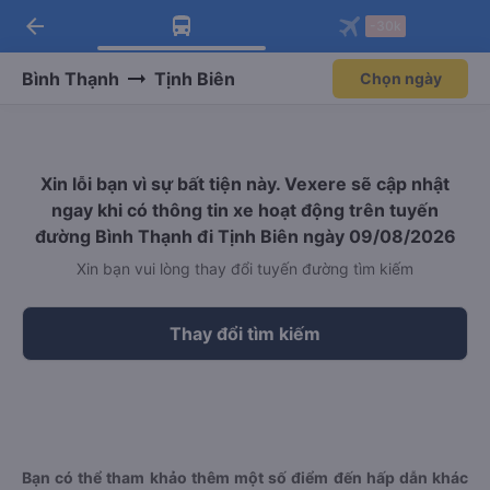
arrow_back
Tải app Vexere ngay!
Tải app Vexere
-30k
Mở app
Mở app
Nhận ưu đãi thành viên độc
-30k/ghế khi đặt vé máy bay qua
quyền
app
Bình Thạnh
Tịnh Biên
Chọn ngày
Xin lỗi bạn vì sự bất tiện này. Vexere sẽ cập nhật
ngay khi có thông tin xe hoạt động trên tuyến
đường Bình Thạnh đi Tịnh Biên ngày 09/08/2026
Xin bạn vui lòng thay đổi tuyến đường tìm kiếm
Thay đổi tìm kiếm
Bạn có thể tham khảo thêm một số điểm đến hấp dẫn khác