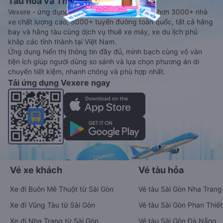
Tàu hoả và Thuê xe
Vexere - ứng dụng đặt vé đa phương tiện với hơn 3000+ nhà
xe chất lượng cao, 5000+ tuyến đường toàn quốc, tất cả hãng
bay và hãng tàu cùng dịch vụ thuê xe máy, xe du lịch phủ
khắp các tỉnh thành tại Việt Nam.
Ứng dụng hiển thị thông tin đầy đủ, minh bạch cùng vô vàn
tiện ích giúp người dùng so sánh và lựa chọn phương án di
chuyển tiết kiệm, nhanh chóng và phù hợp nhất.
Tải ứng dụng Vexere ngay
Vé xe khách
Vé tàu hỏa
Xe đi Buôn Mê Thuột từ Sài Gòn
Vé tàu Sài Gòn Nha Trang
Xe đi Vũng Tàu từ Sài Gòn
Vé tàu Sài Gòn Phan Thiết
Xe đi Nha Trang từ Sài Gòn
Vé tàu Sài Gòn Đà Nẵng