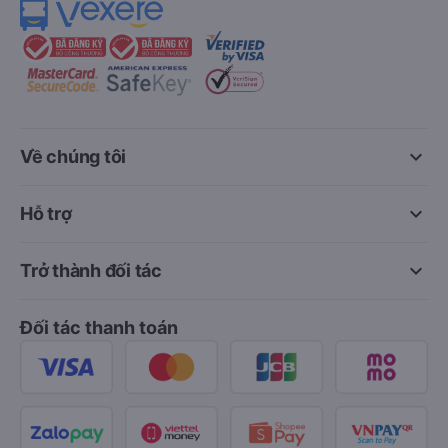
keyboard_arrow_down
Về chúng tôi
keyboard_arrow_down
Hỗ trợ
keyboard_arrow_down
Trở thành đối tác
Đối tác thanh toán