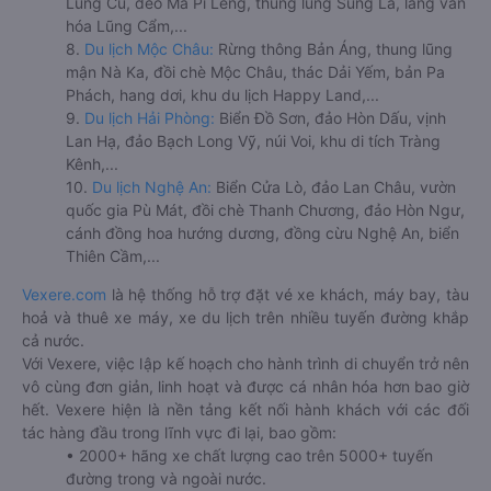
Lũng Cú, đèo Mã Pí Lèng, thung lũng Sủng Là, làng văn
hóa Lũng Cẩm,...
8.
Du lịch Mộc Châu:
Rừng thông Bản Áng, thung lũng
mận Nà Ka, đồi chè Mộc Châu, thác Dải Yếm, bản Pa
Phách, hang dơi, khu du lịch Happy Land,...
9.
Du lịch Hải Phòng:
Biển Đồ Sơn, đảo Hòn Dấu, vịnh
Lan Hạ, đảo Bạch Long Vỹ, núi Voi, khu di tích Tràng
Kênh,...
10.
Du lịch Nghệ An:
Biển Cửa Lò, đảo Lan Châu, vườn
quốc gia Pù Mát, đồi chè Thanh Chương, đảo Hòn Ngư,
cánh đồng hoa hướng dương, đồng cừu Nghệ An, biển
Thiên Cầm,...
Vexere.com
là hệ thống hỗ trợ đặt vé xe khách, máy bay, tàu
hoả và thuê xe máy, xe du lịch trên nhiều tuyến đường khắp
cả nước.
Với Vexere, việc lập kế hoạch cho hành trình di chuyển trở nên
vô cùng đơn giản, linh hoạt và được cá nhân hóa hơn bao giờ
hết. Vexere hiện là nền tảng kết nối hành khách với các đối
tác hàng đầu trong lĩnh vực đi lại, bao gồm:
• 2000+ hãng xe chất lượng cao trên 5000+ tuyến
đường trong và ngoài nước.