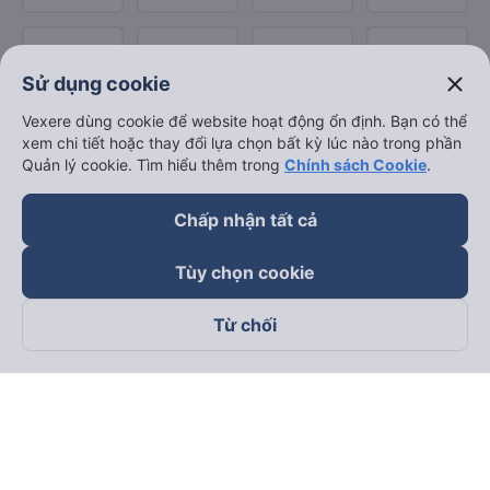
close
Sử dụng cookie
Vexere dùng cookie để website hoạt động ổn định. Bạn có thể
xem chi tiết hoặc thay đổi lựa chọn bất kỳ lúc nào trong phần
Quản lý cookie. Tìm hiểu thêm trong
Chính sách Cookie
.
Chấp nhận tất cả
Tùy chọn cookie
Từ chối
Theo dõi chúng tôi trên
Facebook
Tiktok
Youtube
Công ty TNHH Thương Mại Dịch Vụ Vexere