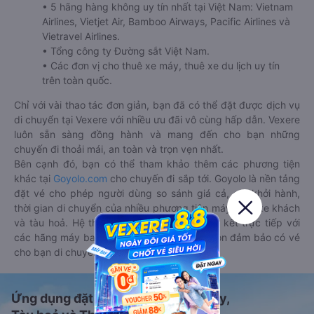
• 5 hãng hàng không uy tín nhất tại Việt Nam: Vietnam
Airlines, Vietjet Air, Bamboo Airways, Pacific Airlines và
Vietravel Airlines.
• Tổng công ty Đường sắt Việt Nam.
• Các đơn vị cho thuê xe máy, thuê xe du lịch uy tín
trên toàn quốc.
Chỉ với vài thao tác đơn giản, bạn đã có thể đặt được dịch vụ
di chuyển tại Vexere với nhiều ưu đãi vô cùng hấp dẫn. Vexere
luôn sẵn sàng đồng hành và mang đến cho bạn những
chuyến đi thoải mái, an toàn và trọn vẹn nhất.
Bên cạnh đó, bạn có thể tham khảo thêm các phương tiện
khác tại
Goyolo.com
cho chuyến đi sắp tới. Goyolo là nền tảng
đặt vé cho phép người dùng so sánh giá cả, giờ khởi hành,
thời gian di chuyển của nhiều phương tiện máy bay, xe khách
và tàu hoả. Hệ thống của Goyolo được liên kết trực tiếp với
các hãng máy bay, xe khách và tàu hoả, luôn đảm bảo có vé
cho bạn di chuyển.
Ứng dụng đặt vé Xe khách, Máy bay,