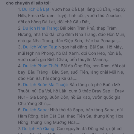
cho chuyến đi sắp tới:
1.
Du lịch Đà Lạt:
Vườn hoa Đà Lạt, làng Cù Lần, Happy
Hills, Fresh Garden, Tuyệt tình cốc, vườn thú Zoodoo,
đồi cỏ hồng Đà Lạt, đồi chè Cầu Đất,...
2.
Du lịch Nha Trang:
Bãi biển Trần Phú, tháp Trầm
Hương, nhà thờ đá, chợ đêm Nha Trang, đảo Hòn Mun,
nhà ga Nha Trang, đảo Điệp Sơn, thác bà Ponagar,...
3.
Du lịch Vũng Tàu:
Ngọn hải đăng, Bãi Sau, Hồ Mây,
mũi Nghinh Phong, hồ Đá Xanh, đồi Con Heo, hòn Bà,
vườn quốc gia Bình Châu, bến thuyền Marina,...
4.
Du lịch Phan Thiết:
Bãi đá Ông Địa, hòn Rơm, đồi cát
bay, Bàu Trắng - Bàu Sen, suối Tiên, làng chài Mũi Né,
đảo Hòn Bà, hải đăng Kê Gà,...
5.
Du lịch Buôn Ma Thuột:
Bảo tàng cà phê Buôn Mê
Thuột, núi Đá Voi, hồ Lắk, cụm 3 thác Dray Sap – Dray
Nur – Gia Long, Buôn Đôn, hồ Ea Kao, vườn quốc gia
Chư Yang Shin,...
6.
Du lịch Sapa:
Nhà thờ đá Sapa, bảo tàng Sapa, núi
Hàm Rồng, bản Cát Cát, thác Tiên Sa, thung lũng Hoa
Hồng, thung lũng Mường Hoa,...
7.
Du lịch Hà Giang:
Cao nguyên đá Đồng Văn, cột cờ