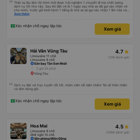
Thật sự lâu lắm rồi mình mới được trải nghiệm 1 chuyến đi mà chất lượng
dịch vụ tốt như vậy. Sau khi đặt vé là 1 ngày sau nhà xe đã gọi xác nhận vé
cho mình, trước giờ khởi hành 1 tiếng là nhà xe lại gọi xác nhận 1 lần nữa và
cung cấp số đt của bác tài và số xe. Dịch vụ tốt, xe sạch sẽ và bác tài chạy
Xem thêm
rất êm.
Xác nhận chỗ ngay lập tức
Xem giá
Hải Vân Vũng Tàu
4.7
Limousine 11 chỗ
(106 đánh giá)
Limousine 9 chỗ
Sân bay Tân Sơn Nhất
2 giờ 55 phút
Vũng Tàu
Dịch vụ đặt vé trực tuyến rất tốt, nhân viên rất kiên nhẫn! Tài xế thân thiện
và đón đúng giờ.
Xác nhận chỗ ngay lập tức
Xem giá
Hoa Mai
4.5
Limousine 9 chỗ
(5066 đánh giá)
Ghế ngồi 10 chỗ
Văn phòng Miền Đông