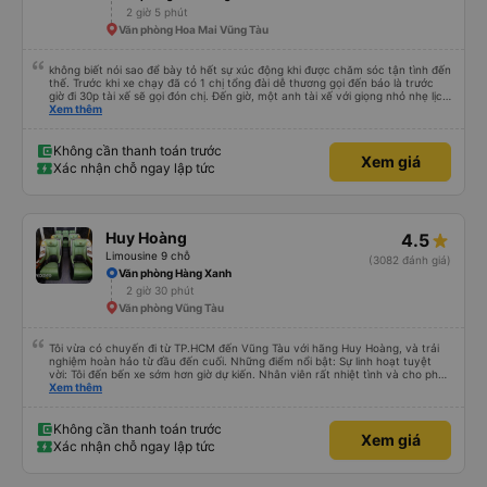
2 giờ 5 phút
Văn phòng Hoa Mai Vũng Tàu
không biết nói sao để bày tỏ hết sự xúc động khi được chăm sóc tận tình đến
thế. Trước khi xe chạy đã có 1 chị tổng đài dễ thương gọi đến báo là trước
giờ đi 30p tài xế sẽ gọi đón chị. Đến giờ, một anh tài xế với giọng nhỏ nhẹ lịch
sử hỏi: chị ở chỗ nào e đến đón. Tuy đường hơi đông nhưng anh tài xế vẫn
Xem thêm
rất cố gắng chạy cho kịp chuyến bay của 1 hành khách khác trên xe nhưng
xe lại đi rất êm, không dằn sốc gì hết. Mình để ý lần nào gọi khách anh tài xế
cũng với cái giọng nhỏ nhẹ đó đón khách, không như các xe khác mình từng
Không cần thanh toán trước
Xem giá
đi. Thiệc là ưng hết sức. Nhất định sẽ đi lại lần sau
Xác nhận chỗ ngay lập tức
Huy Hoàng
4.5
Limousine 9 chỗ
(3082 đánh giá)
Văn phòng Hàng Xanh
2 giờ 30 phút
Văn phòng Vũng Tàu
Tôi vừa có chuyến đi từ TP.HCM đến Vũng Tàu với hãng Huy Hoàng, và trải
nghiệm hoàn hảo từ đầu đến cuối. Những điểm nổi bật: Sự linh hoạt tuyệt
vời: Tôi đến bến xe sớm hơn giờ dự kiến. Nhân viên rất nhiệt tình và cho phép
tôi đi chuyến xe sớm hơn vì còn chỗ trống. Điều này đã tiết kiệm cho tôi rất
Xem thêm
nhiều thời gian! An toàn là trên hết: Tài xế chuyên nghiệp và cẩn thận. Tôi
cảm thấy rất an toàn suốt hành trình vì lái xe êm ái và ổn định. Thoải mái
&amp; Sạch sẽ: Xe limousine sạch sẽ và ghế ngồi vô cùng thoải mái - hoàn
Không cần thanh toán trước
Xem giá
hảo cho một chuyến đi thư giãn. Điều hòa hoạt động hoàn hảo, giữ cho
Xác nhận chỗ ngay lập tức
cabin mát mẻ và trong lành. Điểm dừng chân lý tưởng: Chúng tôi có một
điểm dừng chân 15 phút rất đúng lúc tại quán Bò Sữa Long Thành Mỹ Xuân
A trên đường QL51. Đó là một địa điểm tuyệt vời để duỗi chân và ăn nhẹ.