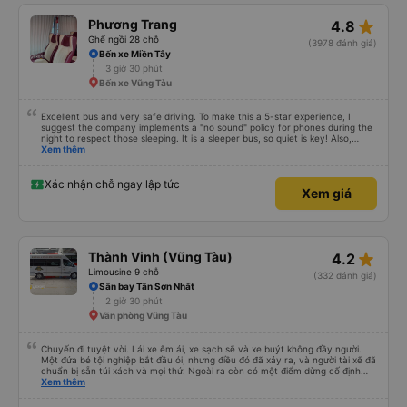
Đưa đón thuận tiện: Dịch vụ thực sự là đưa đón tận cửa. Họ đã đưa tôi thẳng
đến The Song Apartment, điều này giúp kết thúc chuyến đi của tôi dễ dàng
star_rate
Phương Trang
4.8
và không gặp rắc rối. Thái độ phục vụ: Toàn bộ đội ngũ nhân viên đều thể
hiện thái độ phục vụ tuyệt vời. Thân thiện, hiệu quả và chuyên nghiệp. Rất
Ghế ngồi 28 chỗ
(3978 đánh giá)
nên chọn Huy Hoàng cho bất cứ ai đi lại giữa TP.HCM và Vũng Tàu! Tôi chắc
Bến xe Miền Tây
chắn sẽ chọn Huy Hoàng lần nữa.
3 giờ 30 phút
Bến xe Vũng Tàu
Excellent bus and very safe driving. To make this a 5-star experience, I
suggest the company implements a "no sound" policy for phones during the
night to respect those sleeping. It is a sleeper bus, so quiet is key! Also,
please display the Wi-Fi password clearly inside the cabin for convenience. I
Xem thêm
would definitely ride with them again! -------------- ​ Xe chất lượng tốt và
tài xế lái xe rất an toàn. Để dịch vụ hoàn hảo hơn, tôi góp ý nhà xe nên có
quy định rõ ràng về việc giữ im lặng (tắt âm thanh điện thoại) vào ban đêm
Xác nhận chỗ ngay lập tức
Xem giá
để tránh làm phiền hành khách khác ngủ. Ngoài ra, nhà xe nên dán sẵn mật
khẩu Wi-Fi trong xe để hành khách dễ dàng sử dụng. Tôi vẫn sẽ tiếp tục ủng
hộ nhà xe trong tương lai!
star_rate
Thành Vinh (Vũng Tàu)
4.2
Limousine 9 chỗ
(332 đánh giá)
Sân bay Tân Sơn Nhất
2 giờ 30 phút
Văn phòng Vũng Tàu
Chuyến đi tuyệt vời. Lái xe êm ái, xe sạch sẽ và xe buýt không đầy người.
Một đứa bé tội nghiệp bắt đầu ói, nhưng điều đó đã xảy ra, và người tài xế đã
chuẩn bị sẵn túi xách và mọi thứ. Ngoài ra còn có một điểm dừng cố định
trên đường đến vubg tau
Xem thêm