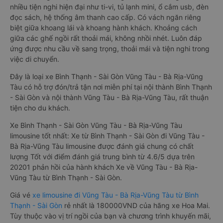
nhiều tiện nghi hiện đại như ti-vi, tủ lạnh mini, ổ cắm usb, đèn
đọc sách, hệ thống âm thanh cao cấp. Có vách ngăn riêng
biệt giữa khoang lái và khoang hành khách. Khoảng cách
giữa các ghế ngồi rất thoải mái, không nhồi nhét. Luôn đáp
ứng được nhu cầu về sang trọng, thoải mái và tiện nghi trong
việc di chuyển.
Đây là loại xe Bình Thạnh - Sài Gòn Vũng Tàu - Bà Rịa-Vũng
Tàu có hỗ trợ đón/trả tận nơi miễn phí tại nội thành Bình Thạnh
- Sài Gòn và nội thành Vũng Tàu - Bà Rịa-Vũng Tàu, rất thuận
tiện cho du khách.
Xe Bình Thạnh - Sài Gòn Vũng Tàu - Bà Rịa-Vũng Tàu
limousine tốt nhất: Xe từ Bình Thạnh - Sài Gòn đi Vũng Tàu -
Bà Rịa-Vũng Tàu limousine được đánh giá chung có chất
lượng Tốt với điểm đánh giá trung bình từ 4.6/5 dựa trên
20201 phản hồi của hành khách Xe về Vũng Tàu - Bà Rịa-
Vũng Tàu từ Bình Thạnh - Sài Gòn.
Giá vé
xe limousine đi Vũng Tàu - Bà Rịa-Vũng Tàu từ Bình
Thạnh - Sài Gòn
rẻ nhất là 180000VND của hãng xe Hoa Mai.
Tùy thuộc vào vị trí ngồi của bạn và chương trình khuyến mãi,