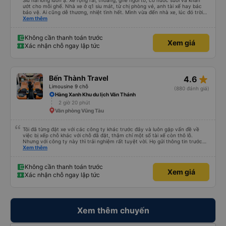
Siu hài lòng luôn ạ. Xe rộng rãi, thoáng, ghế ngồi to, có nước suối và khăn
ướt cho mỗi ghế. Nhà xe ở q1 siu mát, từ chị phòng vé, anh tài xế hay bác
bảo vệ. Ai cũng dễ thương, nhiệt tình hết. Mình vừa đến nhà xe, lúc đó trời
mưa, anh nhân viên lập tức bung dù che cho mình vào nhà xe ngồi chờ. Bác
Xem thêm
tài chạy rất êm, mình ngủ từ lúc bắt đầu chạy đến lúc đến tận nơi lun. Đến
Vũng Tàu còn được chở đến tận chỗ mình sẽ ở (The Sóng) mà k mất thêm
phí và cũng không cần đổi xe để trung chuyển gì luôn. Sau khi đặt vé, nhà xe
Không cần thanh toán trước
Xem giá
sẽ gọi xác nhận, đến lúc gần xuất phát thì bên nhà xe cũng gọi nhắc nhở
Xác nhận chỗ ngay lập tức
mình lun. Rấc ưng ạ. Sẽ ủng hộ hãng mỗi lần mình có dịp đi Vùng Tàu ❤️❤️❤️
star_rate
Bến Thành Travel
4.6
Limousine 9 chỗ
(880 đánh giá)
Hàng Xanh Khu du lịch Văn Thánh
2 giờ 20 phút
Văn phòng Vũng Tàu
Tôi đã từng đặt xe với các công ty khác trước đây và luôn gặp vấn đề về
việc bị xếp chỗ khác với chỗ đã đặt, thậm chí một số tài xế còn thô lỗ.
Nhưng với công ty này thì trải nghiệm rất tuyệt vời. Họ gửi thông tin trước
nên tôi biết khi nào tài xế sẽ đến, đón tôi tại địa chỉ và xếp tôi ngồi đúng chỗ
Xem thêm
đã chọn. Không gặp quá nhiều rắc rối. Tài xế thân thiện, làm việc hiệu quả
và đưa tôi đến nơi rất nhanh chóng. Từ giờ trở đi tôi sẽ chỉ đặt xe với công ty
này. Tôi thường xuyên sử dụng dịch vụ xe limousine để đi lại giữa Thành phố
Không cần thanh toán trước
Xem giá
Hồ Chí Minh và Vũng Tàu. Trải nghiệm tuyệt vời, 👍🏽
Xác nhận chỗ ngay lập tức
Xem thêm chuyến