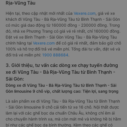
Rịa-Vũng Tàu
Hiện tại, theo cập nhật mới nhất của
Vexere.com
, giá vé xe
khách đi Vũng Tàu - Bà Rịa-Vũng Tàu từ Bình Thạnh - Sài Gòn
có mức giá dao động từ 160000 đồng - 230000 đồng. Trong
đó, nhà xe Phương Trang có giá vé rẻ nhất, chỉ 160000 đồng.
Đặt vé xe Bình Thạnh - Sài Gòn Vũng Tàu - Bà Rịa-Vũng Tàu
chính hãng tại
Vexere.com
để có giá rẻ nhất, đảm bảo giữ chỗ
100% và hỗ trợ đổi trả vé miễn phí. Tổng đài tư vấn, đặt vé và
đổi trả vé miễn phí:
1900 888684
.
3. Giới thiệu, tư vấn các dòng xe chạy tuyến đường
xe đi Vũng Tàu - Bà Rịa-Vũng Tàu từ Bình Thạnh -
Sài Gòn:
Dòng xe đi Vũng Tàu - Bà Rịa-Vũng Tàu từ Bình Thạnh - Sài
Gòn limousine 9 chỗ vip, chất lượng cao: Tiện lợi, sang trọng
Là sản phẩm xe đi Vũng Tàu - Bà Rịa-Vũng Tàu từ Bình Thạnh
- Sài Gòn limousine 9 chỗ cải tiến từ xe 16 chỗ. Nội thất được
làm lại với các ghế bọc da chuẩn Châu Âu, không chỉ êm ái
cho chuyến hành trình xa, mà còn mát mẻ và không hề bị hầm
bí như các ghế bọc da bình thường. Kèm theo các ghế có