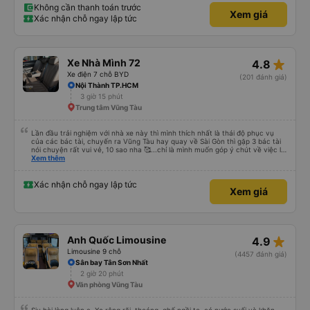
Không cần thanh toán trước
Xem giá
Xác nhận chỗ ngay lập tức
star_rate
Xe Nhà Mình 72
4.8
Xe điện 7 chỗ BYD
(201 đánh giá)
Nội Thành TP.HCM
3 giờ 15 phút
Trung tâm Vũng Tàu
Lần đầu trải nghiệm với nhà xe này thì mình thích nhất là thái độ phục vụ
của các bác tài, chuyến ra Vũng Tàu hay quay về Sài Gòn thì gặp 3 bác tài
nói chuyện rất vui vẻ, 10 sao nha 🥰...chỉ là mình muốn góp ý chút về việc lái
xe, mặc dù mình nghĩ chắc mấy bác tài cũng thuộc dạng vững tay lái nên
Xem thêm
việc chạy nhanh và lách xe cũng ok nhg ko khỏi làm mình ngồi trên xe cũng
có cảm giác bất an vì tốc độ. Nhg cho dù là vì lý do giờ giấc bên nhà xe hay
là gì thì mình cũng mong các bác tài luôn cẩn thận vì sự an toàn của bản
Xác nhận chỗ ngay lập tức
Xem giá
thân và nhg hành khách trên xe là ok, lần sau có dịp mình sẽ tiếp tục ủng hộ
nhà xe, chúc nhà xe luôn làm ăn phát đạt và luôn giữ vững phong độ phục
vụ này thì chắc chắn sẽ luôn đắc khách 💐💐💐
star_rate
Anh Quốc Limousine
4.9
Limousine 9 chỗ
(4457 đánh giá)
Sân bay Tân Sơn Nhất
2 giờ 20 phút
Văn phòng Vũng Tàu