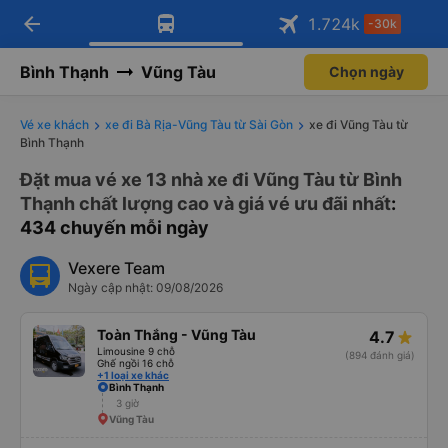
arrow_back
Tải app Vexere ngay!
Tải app Vexere
1.724
k
-30k
Mở app
Mở app
Nhận ưu đãi thành viên độc
-30k/ghế khi đặt vé máy bay qua
quyền
app
Bình Thạnh
Vũng Tàu
Chọn ngày
Vé xe khách
xe đi Bà Rịa-Vũng Tàu từ Sài Gòn
xe đi Vũng Tàu từ
Bình Thạnh
Đặt mua vé xe 13 nhà xe đi Vũng Tàu từ Bình
Thạnh chất lượng cao và giá vé ưu đãi nhất
:
434 chuyến mỗi ngày
Vexere Team
Ngày cập nhật: 09/08/2026
Toàn Thắng - Vũng Tàu
4.7
Limousine 9 chỗ
(894 đánh giá)
Ghế ngồi 16 chỗ
+1 loại xe khác
Bình Thạnh
3 giờ
Vũng Tàu