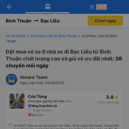
arrow_back
Tải app Vexere ngay!
Tải app Vexere
-30k
Mở app
Mở app
Nhận ưu đãi thành viên độc
-30k/ghế khi đặt vé máy bay qua
quyền
app
Bình Thuận
Bạc Liêu
Chọn ngày
Vé xe khách
xe đi Bạc Liêu từ Bình Thuận
xe đi Bạc Liêu từ Bình
Thuận
Đặt mua vé xe 6 nhà xe đi Bạc Liêu từ Bình
Thuận chất lượng cao và giá vé ưu đãi nhất
: 36
chuyến mỗi ngày
Vexere Team
Ngày cập nhật: 09/08/2026
Cúc Tùng
3.8
Limousine giường nằm đơn 21 chỗ (WC)
(3792 đánh giá)
Vòng Xoay Bến Lội
8 giờ 45 phút
Bạc Liêu
79-05527 Cảm ơn tài xế xe buýt rất nhiều. Tôi là người Hàn Quốc, không biết