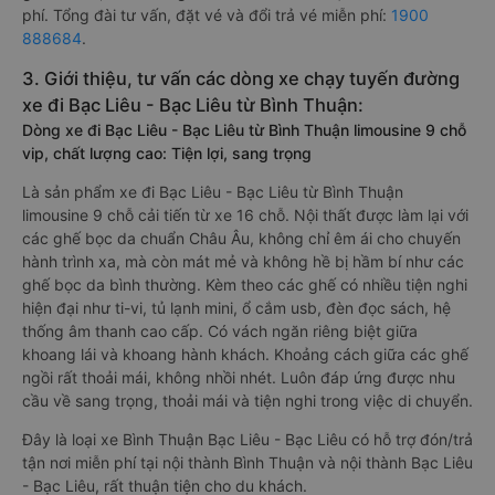
phí. Tổng đài tư vấn, đặt vé và đổi trả vé miễn phí:
1900
888684
.
3. Giới thiệu, tư vấn các dòng xe chạy tuyến đường
xe đi Bạc Liêu - Bạc Liêu từ Bình Thuận:
Dòng xe đi Bạc Liêu - Bạc Liêu từ Bình Thuận limousine 9 chỗ
vip, chất lượng cao: Tiện lợi, sang trọng
Là sản phẩm xe đi Bạc Liêu - Bạc Liêu từ Bình Thuận
limousine 9 chỗ cải tiến từ xe 16 chỗ. Nội thất được làm lại với
các ghế bọc da chuẩn Châu Âu, không chỉ êm ái cho chuyến
hành trình xa, mà còn mát mẻ và không hề bị hầm bí như các
ghế bọc da bình thường. Kèm theo các ghế có nhiều tiện nghi
hiện đại như ti-vi, tủ lạnh mini, ổ cắm usb, đèn đọc sách, hệ
thống âm thanh cao cấp. Có vách ngăn riêng biệt giữa
khoang lái và khoang hành khách. Khoảng cách giữa các ghế
ngồi rất thoải mái, không nhồi nhét. Luôn đáp ứng được nhu
cầu về sang trọng, thoải mái và tiện nghi trong việc di chuyển.
Đây là loại xe Bình Thuận Bạc Liêu - Bạc Liêu có hỗ trợ đón/trả
tận nơi miễn phí tại nội thành Bình Thuận và nội thành Bạc Liêu
- Bạc Liêu, rất thuận tiện cho du khách.