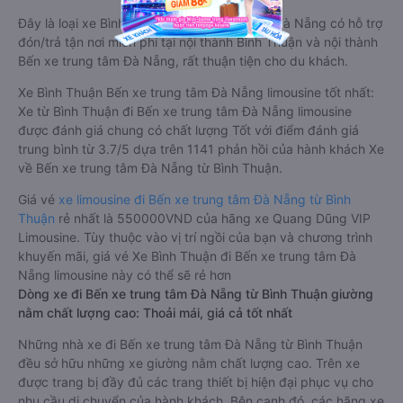
Đây là loại xe Bình Thuận Bến xe trung tâm Đà Nẵng có hỗ trợ
đón/trả tận nơi miễn phí tại nội thành Bình Thuận và nội thành
Bến xe trung tâm Đà Nẵng, rất thuận tiện cho du khách.
Xe Bình Thuận Bến xe trung tâm Đà Nẵng limousine tốt nhất:
Xe từ Bình Thuận đi Bến xe trung tâm Đà Nẵng limousine
được đánh giá chung có chất lượng Tốt với điểm đánh giá
trung bình từ 3.7/5 dựa trên 1141 phản hồi của hành khách Xe
về Bến xe trung tâm Đà Nẵng từ Bình Thuận.
Giá vé
xe limousine đi Bến xe trung tâm Đà Nẵng từ Bình
Thuận
rẻ nhất là 550000VND của hãng xe Quang Dũng VIP
Limousine. Tùy thuộc vào vị trí ngồi của bạn và chương trình
khuyến mãi, giá vé Xe Bình Thuận đi Bến xe trung tâm Đà
Nẵng limousine này có thể sẽ rẻ hơn
Dòng xe đi Bến xe trung tâm Đà Nẵng từ Bình Thuận giường
nằm chất lượng cao: Thoải mái, giá cả tốt nhất
Những nhà xe đi Bến xe trung tâm Đà Nẵng từ Bình Thuận
đều sở hữu những xe giường nằm chất lượng cao. Trên xe
được trang bị đầy đủ các trang thiết bị hiện đại phục vụ cho
nhu cầu di chuyển của hành khách. Bên cạnh đó, các hãng xe