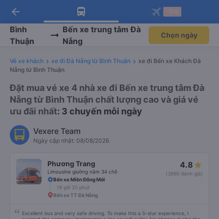
arrow_back
Tải app Vexere ngay!
Tải app Vexere
-30k
Mở app
Mở app
Nhận ưu đãi thành viên độc
-30k/ghế khi đặt vé máy bay qua
quyền
app
Bình
Bến xe trung tâm Đà
Chọn ngày
Thuận
Nẵng
Vé xe khách
xe đi Đà Nẵng từ Bình Thuận
xe đi Bến xe Khách Đà
Nẵng từ Bình Thuận
Đặt mua vé xe 4 nhà xe đi Bến xe trung tâm Đà
Nẵng từ Bình Thuận chất lượng cao và giá vé
ưu đãi nhất
: 3 chuyến mỗi ngày
Vexere Team
Ngày cập nhật: 08/08/2026
Phương Trang
4.8
Limousine giường nằm 34 chỗ
(3990 đánh giá)
Bến xe Miền Đông Mới
19 giờ 20 phút
Bến xe TT Đà Nẵng
Excellent bus and very safe driving. To make this a 5-star experience, I