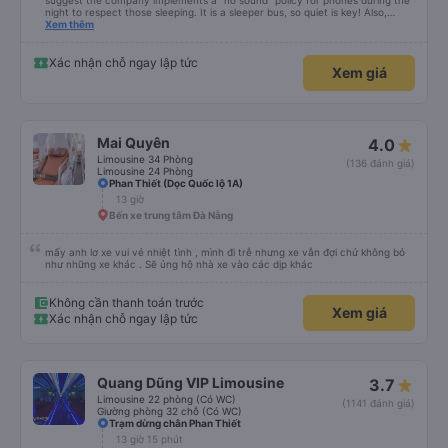
suggest the company implements a "no sound" policy for phones during the
night to respect those sleeping. It is a sleeper bus, so quiet is key! Also,
please display the Wi-Fi password clearly inside the cabin for convenience. I
Xem thêm
would definitely ride with them again! -------------- ​ Xe chất lượng tốt và
tài xế lái xe rất an toàn. Để dịch vụ hoàn hảo hơn, tôi góp ý nhà xe nên có
quy định rõ ràng về việc giữ im lặng (tắt âm thanh điện thoại) vào ban đêm
Xác nhận chỗ ngay lập tức
Xem giá
để tránh làm phiền hành khách khác ngủ. Ngoài ra, nhà xe nên dán sẵn mật
khẩu Wi-Fi trong xe để hành khách dễ dàng sử dụng. Tôi vẫn sẽ tiếp tục ủng
hộ nhà xe trong tương lai!
Mai Quyên
4.0
Limousine 34 Phòng
(136 đánh giá)
Limousine 24 Phòng
Phan Thiết (Dọc Quốc lộ 1A)
13 giờ
Bến xe trung tâm Đà Nẵng
mấy anh lơ xe vui vẻ nhiệt tình , mình đi trễ nhưng xe vẫn đợi chứ không bỏ
như những xe khác . Sẽ ủng hộ nhà xe vào các dịp khác
Không cần thanh toán trước
Xem giá
Xác nhận chỗ ngay lập tức
Quang Dũng VIP Limousine
3.7
Limousine 22 phòng (Có WC)
(1141 đánh giá)
Giường phòng 32 chỗ (Có WC)
Trạm dừng chân Phan Thiết
13 giờ 15 phút