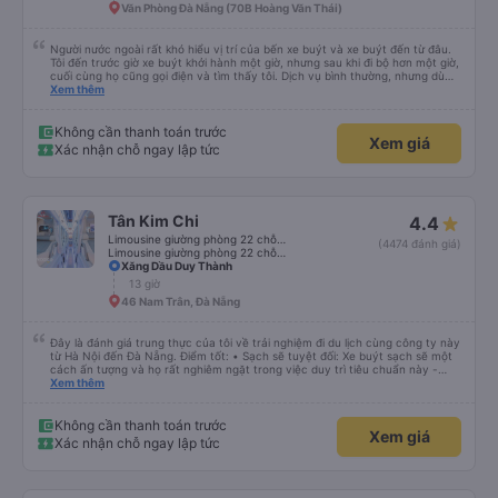
Văn Phòng Đà Nẵng (70B Hoàng Văn Thái)
Người nước ngoài rất khó hiểu vị trí của bến xe buýt và xe buýt đến từ đâu.
Tôi đến trước giờ xe buýt khởi hành một giờ, nhưng sau khi đi bộ hơn một giờ,
cuối cùng họ cũng gọi điện và tìm thấy tôi. Dịch vụ bình thường, nhưng dù
sao thì tôi ngủ ngon hơn ở khách sạn vì tôi rất thoải mái. Sẽ tuyệt hơn nếu
Xem thêm
tiếng còi xe bớt to hơn. Nhưng tôi thích nó nên tôi cho điểm tối đa. Cảm ơn
bạn rất nhiều.
Không cần thanh toán trước
Xem giá
Xác nhận chỗ ngay lập tức
Tân Kim Chi
4.4
Limousine giường phòng 22 chỗ (KIM LONG) (WC)
(4474 đánh giá)
Limousine giường phòng 22 chỗ (CABIN) (WC)
Xăng Dầu Duy Thành
13 giờ
46 Nam Trân, Đà Nẵng
Đây là đánh giá trung thực của tôi về trải nghiệm đi du lịch cùng công ty này
từ Hà Nội đến Đà Nẵng. Điểm tốt: • Sạch sẽ tuyệt đối: Xe buýt sạch sẽ một
cách ấn tượng và họ rất nghiêm ngặt trong việc duy trì tiêu chuẩn này -
không được phép ăn trên xe. Đây là lần đầu tiên tôi thấy sự chú trọng đến
Xem thêm
vấn đề sạch sẽ như vậy ở Việt Nam. Mọi thứ bên trong xe buýt đều trông
mới và sạch sẽ. • WiFi đáng tin cậy: WiFi trên xe hoạt động hoàn hảo trong
suốt chuyến đi. • Tùy chọn sạc: Có sẵn cổng sạc USB và USB-C, đây cũng
Không cần thanh toán trước
Xem giá
là lần đầu tiên tôi thấy. • Môi trường yên tĩnh và thanh bình: Họ không bật
Xác nhận chỗ ngay lập tức
đèn không cần thiết hoặc bật nhạc lớn, giúp tôi dễ dàng thư giãn và ngủ
trong suốt hành trình. • Dừng vệ sinh thường xuyên: Họ lên lịch dừng thường
xuyên, tạo sự thuận tiện cho mọi người. Điểm chưa tốt: • Thay đổi địa điểm
đón vào phút chót: Vài giờ trước khi khởi hành, họ thông báo với tôi rằng