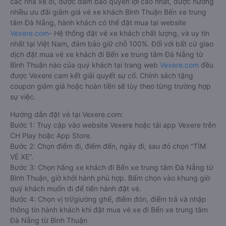
các nhà xe đi, được đảm bảo quyền lợi cao nhất, được hưởng
nhiều ưu đãi giảm giá vé xe khách Bình Thuận Bến xe trung
tâm Đà Nẵng, hành khách có thể đặt mua tại website
Vexere.com
- Hệ thống đặt vé xe khách chất lượng, và uy tín
nhất tại Việt Nam, đảm bảo giữ chỗ 100%. Đối với bất cứ giao
dịch đặt mua vé xe khách đi Bến xe trung tâm Đà Nẵng từ
Bình Thuận nào của quý khách tại trang web
Vexere.com
đều
được Vexere cam kết giải quyết sự cố. Chính sách tặng
coupon giảm giá hoặc hoàn tiền sẽ tùy theo từng trường hợp
sự việc.
Hướng dẫn đặt vé tại Vexere.com:
Bước 1: Truy cập vào website Vexere hoặc tải app Vexere trên
CH Play hoặc App Store.
Bước 2: Chọn điểm đi, điểm đến, ngày đi, sau đó chọn “TÌM
VÉ XE”.
Bước 3: Chọn hãng xe khách đi Bến xe trung tâm Đà Nẵng từ
Bình Thuận, giờ khởi hành phù hợp. Bấm chọn vào khung giờ
quý khách muốn đi để tiến hành đặt vé.
Bước 4: Chọn vị trí/giường ghế, điểm đón, điểm trả và nhập
thông tin hành khách khi đặt mua vé xe đi Bến xe trung tâm
Đà Nẵng từ Bình Thuận