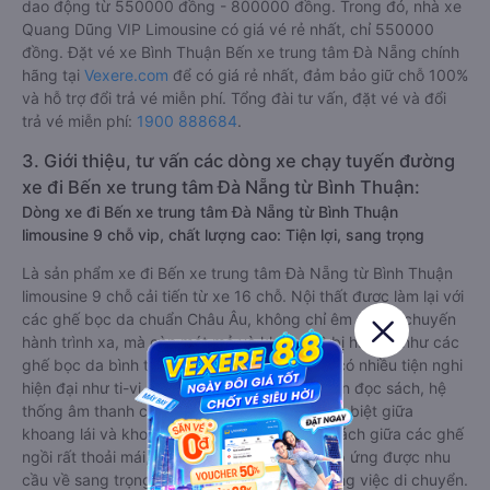
dao động từ 550000 đồng - 800000 đồng. Trong đó, nhà xe
Quang Dũng VIP Limousine có giá vé rẻ nhất, chỉ 550000
đồng. Đặt vé xe Bình Thuận Bến xe trung tâm Đà Nẵng chính
hãng tại
Vexere.com
để có giá rẻ nhất, đảm bảo giữ chỗ 100%
và hỗ trợ đổi trả vé miễn phí. Tổng đài tư vấn, đặt vé và đổi
trả vé miễn phí:
1900 888684
.
3. Giới thiệu, tư vấn các dòng xe chạy tuyến đường
xe đi Bến xe trung tâm Đà Nẵng từ Bình Thuận:
Dòng xe đi Bến xe trung tâm Đà Nẵng từ Bình Thuận
limousine 9 chỗ vip, chất lượng cao: Tiện lợi, sang trọng
Là sản phẩm xe đi Bến xe trung tâm Đà Nẵng từ Bình Thuận
limousine 9 chỗ cải tiến từ xe 16 chỗ. Nội thất được làm lại với
các ghế bọc da chuẩn Châu Âu, không chỉ êm ái cho chuyến
hành trình xa, mà còn mát mẻ và không hề bị hầm bí như các
ghế bọc da bình thường. Kèm theo các ghế có nhiều tiện nghi
hiện đại như ti-vi, tủ lạnh mini, ổ cắm usb, đèn đọc sách, hệ
thống âm thanh cao cấp. Có vách ngăn riêng biệt giữa
khoang lái và khoang hành khách. Khoảng cách giữa các ghế
ngồi rất thoải mái, không nhồi nhét. Luôn đáp ứng được nhu
cầu về sang trọng, thoải mái và tiện nghi trong việc di chuyển.