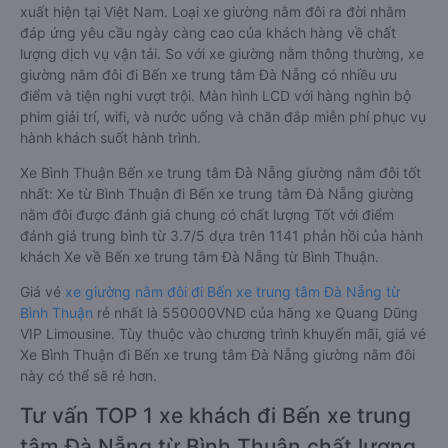
xuất hiện tại Việt Nam. Loại xe giường nằm đôi ra đời nhằm
đáp ứng yêu cầu ngày càng cao của khách hàng về chất
lượng dịch vụ vận tải. So với xe giường nằm thông thường, xe
giường nằm đôi đi Bến xe trung tâm Đà Nẵng có nhiều ưu
điểm và tiện nghi vượt trội. Màn hình LCD với hàng nghìn bộ
phim giải trí, wifi, và nước uống và chăn đắp miễn phí phục vụ
hành khách suốt hành trình.
Xe Bình Thuận Bến xe trung tâm Đà Nẵng giường nằm đôi tốt
nhất: Xe từ Bình Thuận đi Bến xe trung tâm Đà Nẵng giường
nằm đôi được đánh giá chung có chất lượng Tốt với điểm
đánh giá trung bình từ 3.7/5 dựa trên 1141 phản hồi của hành
khách Xe về Bến xe trung tâm Đà Nẵng từ Bình Thuận.
Giá vé
xe giường nằm đôi đi Bến xe trung tâm Đà Nẵng từ
Bình Thuận
rẻ nhất là 550000VND của hãng xe Quang Dũng
VIP Limousine. Tùy thuộc vào chương trình khuyến mãi, giá vé
Xe Bình Thuận đi Bến xe trung tâm Đà Nẵng giường nằm đôi
này có thể sẽ rẻ hơn.
Tư vấn TOP 1 xe khách đi Bến xe trung
tâm Đà Nẵng từ Bình Thuận chất lượng