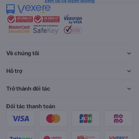
Xem tất cả tuyến đường
keyboard_arrow_down
Về chúng tôi
keyboard_arrow_down
Hỗ trợ
keyboard_arrow_down
Trở thành đối tác
Đối tác thanh toán