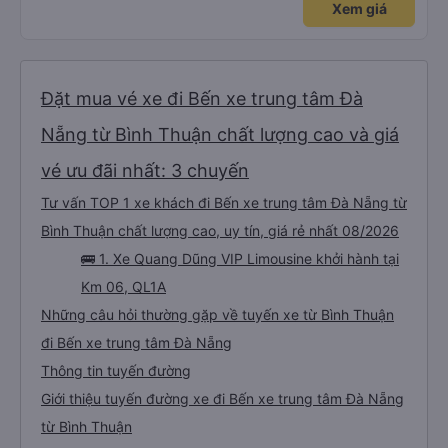
Xem giá
trợ ạ. Số mình đuôi 666, chuyến ĐH-NT ngày 16/1. À các bạn nữ lễ tân xinh
iu còn đổi cho mình phòng đơn sang đôi xong còn note là (một mình) yêu
luôn. Nhưng phòng đôi mà nằm một thì mỗi lần xe rẽ 1 cái là ✈️ Ít đi xe khách
nhưng đủ để đánh giá 10/10.
Đặt mua vé xe đi Bến xe trung tâm Đà
Nẵng từ Bình Thuận chất lượng cao và giá
vé ưu đãi nhất: 3 chuyến
Tư vấn TOP 1 xe khách đi Bến xe trung tâm Đà Nẵng từ
Bình Thuận chất lượng cao, uy tín, giá rẻ nhất 08/2026
🚌 1. Xe Quang Dũng VIP Limousine khởi hành tại
Km 06, QL1A
Những câu hỏi thường gặp về tuyến xe từ Bình Thuận
đi Bến xe trung tâm Đà Nẵng
Thông tin tuyến đường
Giới thiệu tuyến đường xe đi Bến xe trung tâm Đà Nẵng
từ Bình Thuận