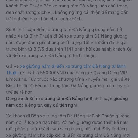
khách Bình Thuận Bến xe trung tâm Đà Nẵng luôn chú trọng
đến chất lượng dịch vụ, không ngừng cải thiện để mang đến
trải nghiệm hoàn hảo cho hành khách.
Xe Bình Thuận Bến xe trung tâm Đà Nẵng giường nằm tốt
nhất: Xe từ Bình Thuận đi Bến xe trung tâm Đà Nẵng giường
nằm được đánh giá chung chất lượng Tốt với điểm đánh giá
trung bình từ 3.7/5 dựa trên 1141 phản hồi của hành khách Xe
về Bến xe trung tâm Đà Nẵng từ Bình Thuận.
Giá vé
xe giường nằm đi Bến xe trung tâm Đà Nẵng từ Bình
Thuận
rẻ nhất là 550000VND của hãng xe Quang Dũng VIP
Limousine. Tùy thuộc vào chương trình khuyến mãi, giá vé Xe
Bình Thuận đi Bến xe trung tâm Đà Nẵng giường nằm này có
thể sẽ rẻ hơn.
Dòng xe đi Bến xe trung tâm Đà Nẵng từ Bình Thuận giường
nằm đôi: Riêng tư, đầy đủ tiện nghi
Xe khách đi Bến xe trung tâm Đà Nẵng từ Bình Thuận giường
nằm đôi là loại xe đặc biệt. Với mỗi giường được thiết kế như
một phòng ngủ khách sạn sang trọng, hiện đại. Đây là dòng
xe giường nằm cho cặp đôi đi Bến xe trung tâm Đà Nẵng mới