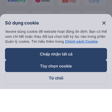
close
Sử dụng cookie
Vexere dùng cookie để website hoạt động ổn định. Bạn có thể
xem chi tiết hoặc thay đổi lựa chọn bất kỳ lúc nào trong phần
Quản lý cookie. Tìm hiểu thêm trong
Chính sách Cookie
.
Chấp nhận tất cả
Tùy chọn cookie
Từ chối
Theo dõi chúng tôi trên
Facebook
Tiktok
Youtube
Công ty TNHH Thương Mại Dịch Vụ Vexere