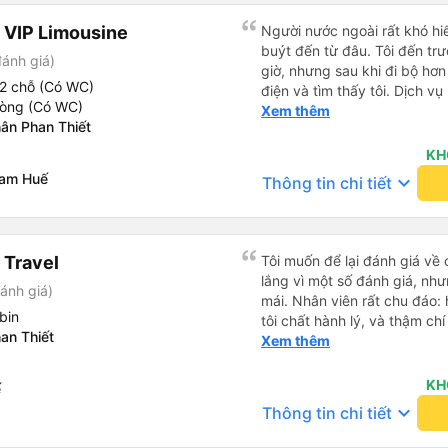
 VIP Limousine
Người nước ngoài rất khó hiể
buýt đến từ đâu. Tôi đến tr
đánh giá)
giờ, nhưng sau khi đi bộ hơn
2 chỗ (Có WC)
điện và tìm thấy tôi. Dịch v
hòng (Có WC)
tôi ngủ ngon hơn ở khách sạn 
Xem thêm
ân Phan Thiết
hơn nếu tiếng còi xe bớt to h
cho điểm tối đa. Cảm ơn bạn 
KH
nam Huế
keyboard_arrow_down
Thông tin chi tiết
 Travel
Tôi muốn để lại đánh giá về 
lắng vì một số đánh giá, nhưn
ánh giá)
mái. Nhân viên rất chu đáo: 
bin
tôi chất hành lý, và thậm ch
an Thiết
trừ duy nhất là xe buýt đến 
Xem thêm
khởi hành, giống như tôi, nê
ra nếu tôi đến đúng giờ ghi t
KH
ế
lòng với chuyến đi và tôi rất
keyboard_arrow_down
Thông tin chi tiết