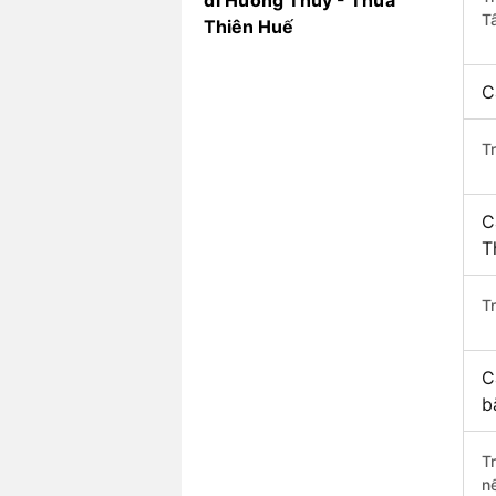
đi Hương Thủy - Thừa
T
Thiên Huế
C
T
C
T
Tr
C
b
T
n