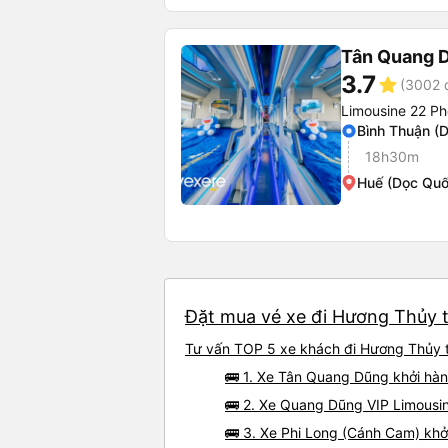
Tân Quang 
3.7
star
(3002 
Limousine 22 Ph
Bình Thuận (
18h30m
Huế (Dọc Quố
Đặt mua vé xe đi Hương Thủy t
Tư vấn TOP 5 xe khách đi Hương Thủy từ
🚌 1. Xe Tân Quang Dũng khởi hàn
🚌 2. Xe Quang Dũng VIP Limousin
🚌 3. Xe Phi Long (Cánh Cam) khở