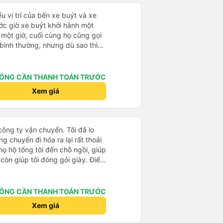
u vị trí của bến xe buýt và xe
ước giờ xe buýt khởi hành một
 một giờ, cuối cùng họ cũng gọi
ụ bình thường, nhưng dù sao thì
vì tôi rất thoải mái. Sẽ tuyệt
ơn. Nhưng tôi thích nó nên tôi
rất nhiều.
ÔNG CẦN THANH TOÁN TRƯỚC
Xem giá
công ty vận chuyển. Tôi đã lo
g chuyến đi hóa ra lại rất thoải
họ hộ tống tôi đến chỗ ngồi, giúp
í còn giúp tôi đóng gói giày. Điểm
sớm hơn một tiếng so với giờ
n tôi không biết chuyện gì sẽ xảy
rên vé. Nhìn chung, tôi rất hài
ÔNG CẦN THANH TOÁN TRƯỚC
 vui vì đã chọn công ty này.
Xem giá