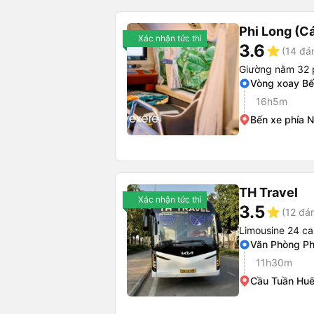
Phi Long (C
Xác nhận tức thì
3.6
star
(14 đá
Giường nằm 32 
Vòng xoay Bế
16h5m
Bến xe phía 
TH Travel
Xác nhận tức thì
3.5
star
(12 đá
Limousine 24 ca
Văn Phòng Ph
11h30m
Cầu Tuần Hu