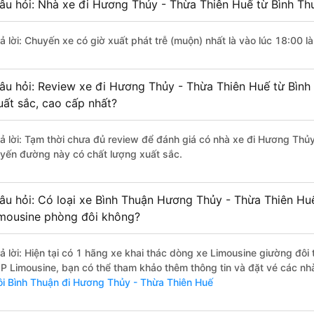
âu hỏi: Nhà xe đi Hương Thủy - Thừa Thiên Huế từ Bình Thu
rả lời: Chuyến xe có giờ xuất phát trễ (muộn) nhất là vào lúc 18:00 
âu hỏi: Review xe đi Hương Thủy - Thừa Thiên Huế từ Bình 
uất sắc, cao cấp nhất?
rả lời: Tạm thời chưa đủ review để đánh giá có nhà xe đi Hương Thủ
uyến đường này có chất lượng xuất sắc.
âu hỏi: Có loại xe Bình Thuận Hương Thủy - Thừa Thiên Hu
imousine phòng đôi không?
rả lời: Hiện tại có 1 hãng xe khai thác dòng xe Limousine giường đô
IP Limousine, bạn có thể tham khảo thêm thông tin và đặt vé các nhà
ôi Bình Thuận đi Hương Thủy - Thừa Thiên Huế