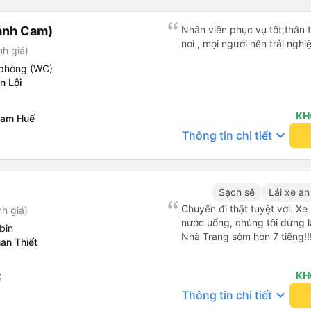
ánh Cam)
Nhân viên phục vụ tốt,thân t
nơi , mọi người nên trải nghi
nh giá)
phòng (WC)
n Lội
KH
Nam Huế
keyboard_arrow_down
Thông tin chi tiết
Sạch sẽ
Lái xe an
Chuyến đi thật tuyệt vời. Xe
nh giá)
nước uống, chúng tôi dừng l
bin
Nhà Trang sớm hơn 7 tiếng!!
an Thiết
KH
ế
keyboard_arrow_down
Thông tin chi tiết