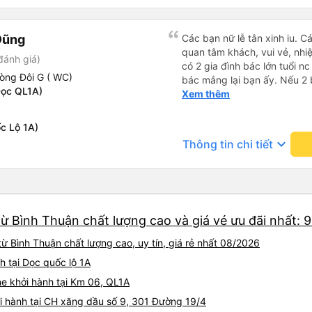
Dũng
Các bạn nữ lễ tân xinh iu. C
quan tâm khách, vui vẻ, nhiệt tình. Trong
đánh giá)
có 2 gia đình bác lớn tuổi nc
òng Đôi G ( WC)
bác mắng lại bạn ấy. Nếu 2 
Dọc QL1A)
ngược lại nha. Bạn ấy nhắc n
Xem thêm
đến lỗi mình ngủ còn mơ đượ
nhau xuất hiện trong giấc mơ của mình luôn. Nên nếu bạn
c Lộ 1A)
bị phản ánh thì đừng trừ lươ
keyboard_arrow_down
Thông tin chi tiết
thì bảo bạn ấy liên hệ sđt c
đuôi 666, chuyến ĐH-NT ngày
iu còn đổi cho mình phòng đ
(một mình) yêu luôn. Nhưng
lần xe rẽ 1 cái là ✈️ Ít đi x
ừ Bình Thuận chất lượng cao và giá vé ưu đãi nhất: 
10/10.
 Bình Thuận chất lượng cao, uy tín, giá rẻ nhất 08/2026
h tại Dọc quốc lộ 1A
e khởi hành tại Km 06, QL1A
i hành tại CH xăng dầu số 9, 301 Đường 19/4