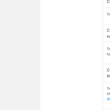
C
T
C
x
T
t
C
l
T
V
đ