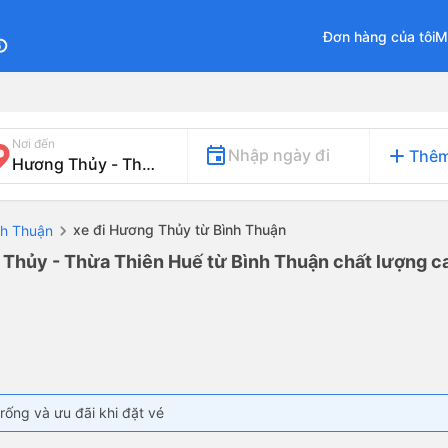
Đơn hàng của tôi
M
fo
Nơi đến
add
Nhập ngày đi
Thêm
xe đi Hương Thủy từ Bình Thuận
nh Thuận
 Thủy - Thừa Thiên Huế từ Bình Thuận chất lượng ca
rống và ưu đãi khi đặt vé