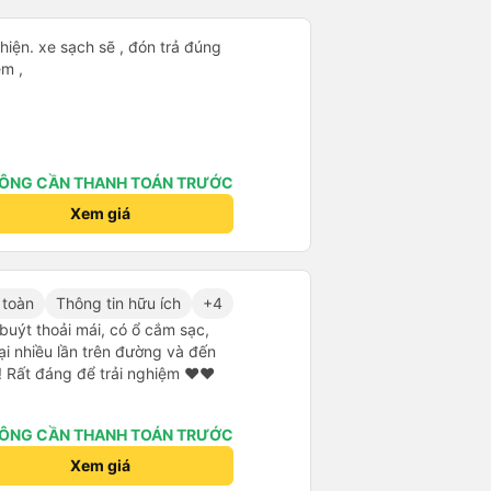
hiện. xe sạch sẽ , đón trả đúng
ệm ,
ÔNG CẦN THANH TOÁN TRƯỚC
Xem giá
 toàn
Thông tin hữu ích
+4
 buýt thoải mái, có ổ cắm sạc,
ại nhiều lần trên đường và đến
! Rất đáng để trải nghiệm ♥️♥️
ÔNG CẦN THANH TOÁN TRƯỚC
Xem giá