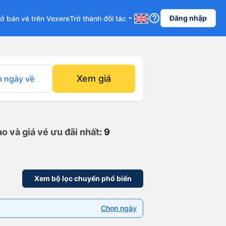
help_outline
Đăng nhập
ở bán vé trên Vexere
Trở thành đối tác
arrow_drop_down
Xem giá
 ngày về
o và giá vé ưu đãi nhất
: 9
Xem bộ lọc chuyến phổ biến
Chọn ngày