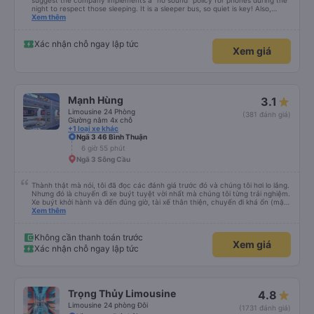
10 giờ
Bến xe Nam Tuy Hòa
Excellent bus and very safe driving. To make this a 5-star experience, I
suggest the company implements a "no sound" policy for phones during the
night to respect those sleeping. It is a sleeper bus, so quiet is key! Also,
please display the Wi-Fi password clearly inside the cabin for convenience. I
Xem thêm
would definitely ride with them again! -------------- ​ Xe chất lượng tốt và
tài xế lái xe rất an toàn. Để dịch vụ hoàn hảo hơn, tôi góp ý nhà xe nên có
quy định rõ ràng về việc giữ im lặng (tắt âm thanh điện thoại) vào ban đêm
Xác nhận chỗ ngay lập tức
Xem giá
để tránh làm phiền hành khách khác ngủ. Ngoài ra, nhà xe nên dán sẵn mật
khẩu Wi-Fi trong xe để hành khách dễ dàng sử dụng. Tôi vẫn sẽ tiếp tục ủng
hộ nhà xe trong tương lai!
Mạnh Hùng
3.1
Limousine 24 Phòng
(381 đánh giá)
Giường nằm 4x chỗ
+1 loại xe khác
Ngã 3 46 Bình Thuận
6 giờ 55 phút
Ngã 3 Sông Cầu
Thành thật mà nói, tôi đã đọc các đánh giá trước đó và chúng tôi hơi lo lắng.
Nhưng đó là chuyến đi xe buýt tuyệt vời nhất mà chúng tôi từng trải nghiệm.
Xe buýt khởi hành và đến đúng giờ, tài xế thân thiện, chuyến đi khá ổn (mặc
dù vẫn hơi xóc, nhưng đó là đặc trưng của Việt Nam ^^), và chỗ ngồi thoải
Xem thêm
mái. Chúng tôi thực sự rất hài lòng.
Không cần thanh toán trước
Xem giá
Xác nhận chỗ ngay lập tức