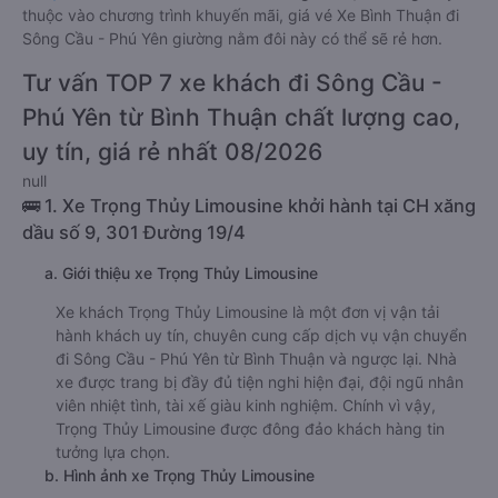
Sông Cầu - Phú Yên từ Bình Thuận.
Giá vé
xe giường nằm đôi đi Sông Cầu - Phú Yên từ Bình
Thuận
rẻ nhất là 380000VND của hãng xe Mạnh Hùng. Tùy
thuộc vào chương trình khuyến mãi, giá vé Xe Bình Thuận đi
Sông Cầu - Phú Yên giường nằm đôi này có thể sẽ rẻ hơn.
Tư vấn TOP 7 xe khách đi Sông Cầu -
Phú Yên từ Bình Thuận chất lượng cao,
uy tín, giá rẻ nhất 08/2026
null
🚌 1. Xe Trọng Thủy Limousine khởi hành tại CH xăng
dầu số 9, 301 Đường 19/4
a. Giới thiệu xe Trọng Thủy Limousine
Xe khách Trọng Thủy Limousine là một đơn vị vận tải
hành khách uy tín, chuyên cung cấp dịch vụ vận chuyển
đi Sông Cầu - Phú Yên từ Bình Thuận và ngược lại. Nhà
xe được trang bị đầy đủ tiện nghi hiện đại, đội ngũ nhân
viên nhiệt tình, tài xế giàu kinh nghiệm. Chính vì vậy,