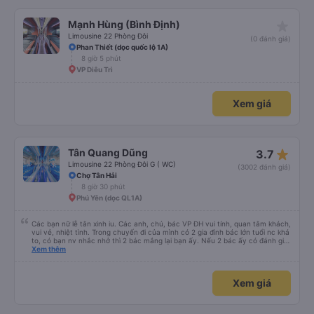
Lái xe chạy an toàn, không phóng nhanh vượt ẩu. Dù lúc đi xe trống rất
nhiều chỗ những xe chỉ đón những khách đã đặt xe trước, không đón khách
ngoài (với số tiền bỏ ra cho tuyến đường như vậy thì thấy rất tốt)
Xác nhận chỗ ngay lập tức
Xem giá
star_rate
Mạnh Hùng (Bình Định)
Limousine 22 Phòng Đôi
(0 đánh giá)
Phan Thiết (dọc quốc lộ 1A)
8 giờ 5 phút
VP Diêu Trì
Xem giá
star_rate
Tân Quang Dũng
3.7
Limousine 22 Phòng Đôi G ( WC)
(3002 đánh giá)
Chợ Tân Hải
8 giờ 30 phút
Phú Yên (dọc QL1A)
Các bạn nữ lễ tân xinh iu. Các anh, chú, bác VP ĐH vui tính, quan tâm khách,
vui vẻ, nhiệt tình. Trong chuyến đi của mình có 2 gia đình bác lớn tuổi nc khá
to, có bạn nv nhắc nhở thì 2 bác mắng lại bạn ấy. Nếu 2 bác ấy có đánh giá
xấu thì mình ngược lại nha. Bạn ấy nhắc nhở rất đúng. 2 bác nói rất to. To
Xem thêm
đến lỗi mình ngủ còn mơ được câu chuyện các bác nói với nhau xuất hiện