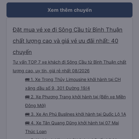
trong giấc mơ của mình luôn. Nên nếu bạn ấy bị phản ánh thì đừng trừ lương
bạn ấy nha. Nếu bạn ấy bị trừ thì bảo bạn ấy liên hệ sđt của mình, mình hỗ
Xem giá
trợ ạ. Số mình đuôi 666, chuyến ĐH-NT ngày 16/1. À các bạn nữ lễ tân xinh
iu còn đổi cho mình phòng đơn sang đôi xong còn note là (một mình) yêu
luôn. Nhưng phòng đôi mà nằm một thì mỗi lần xe rẽ 1 cái là ✈️ Ít đi xe khách
nhưng đủ để đánh giá 10/10.
Xem thêm chuyến
Đặt mua vé xe đi Sông Cầu từ Bình Thuận
chất lượng cao và giá vé ưu đãi nhất: 40
chuyến
Tư vấn TOP 7 xe khách đi Sông Cầu từ Bình Thuận chất
lượng cao, uy tín, giá rẻ nhất 08/2026
🚌 1. Xe Trọng Thủy Limousine khởi hành tại CH
xăng dầu số 9, 301 Đường 19/4
🚌 2. Xe Phương Trang khởi hành tại (Bến xe Miền
Đông Mới)
🚌 3. Xe An Phú Buslines khởi hành tại Quốc Lộ 1A