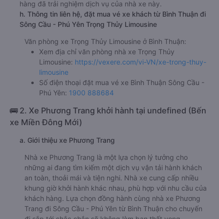
g. Review, đánh giá chất lượng xe Trọng Thủy Limousine
Nhà xe Trọng Thủy Limousine được đánh giá với số điểm
trung bình là 4.8/5 dựa trên 1730 đánh giá của khách
hàng đã trải nghiệm dịch vụ của nhà xe này.
h. Thông tin liên hệ, đặt mua vé xe khách từ Bình Thuận đi
Sông Cầu - Phú Yên Trọng Thủy Limousine
Văn phòng xe Trọng Thủy Limousine ở Bình Thuận:
Xem địa chỉ văn phòng nhà xe Trọng Thủy
Limousine:
https://vexere.com/vi-VN/xe-trong-thuy-
limousine
Số điện thoại đặt mua vé xe Bình Thuận Sông Cầu -
Phú Yên:
1900 888684
🚌 2. Xe Phương Trang khởi hành tại undefined (Bến
xe Miền Đông Mới)
a. Giới thiệu xe Phương Trang
Nhà xe Phương Trang là một lựa chọn lý tưởng cho
những ai đang tìm kiếm một dịch vụ vận tải hành khách
an toàn, thoải mái và tiện nghi. Nhà xe cung cấp nhiều