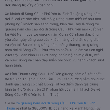
nhất là 300000VND của hãng xe Trung Hòa. Tùy thuộc vào
chương trình khuyến mãi, giá vé Xe Bình Thuận đi Sông Cầu -
Phú Yên giường nằm này có thể sẽ rẻ hơn.
Dòng xe đi Sông Cầu - Phú Yên từ Bình Thuận giường nằm
đôi: Riêng tư, đầy đủ tiện nghi
Xe khách đi Sông Cầu - Phú Yên từ Bình Thuận giường nằm
đôi là loại xe đặc biệt. Với mỗi giường được thiết kế như một
phòng ngủ khách sạn sang trọng, hiện đại. Đây là dòng xe
giường nằm cho cặp đôi đi Sông Cầu - Phú Yên mới xuất hiện
tại Việt Nam. Loại xe giường nằm đôi ra đời nhằm đáp ứng
yêu cầu ngày càng cao của khách hàng về chất lượng dịch
vụ vận tải. So với xe giường nằm thông thường, xe giường
nằm đôi đi Sông Cầu - Phú Yên có nhiều ưu điểm và tiện nghi
vượt trội. Màn hình LCD với hàng nghìn bộ phim giải trí, wifi,
và nước uống và chăn đắp miễn phí phục vụ hành khách suốt
hành trình.
Xe Bình Thuận Sông Cầu - Phú Yên giường nằm đôi tốt nhất:
Xe từ Bình Thuận đi Sông Cầu - Phú Yên giường nằm đôi được
đánh giá chung có chất lượng Tốt với điểm đánh giá trung
bình từ 4.0/5 dựa trên 2111 phản hồi của hành khách Xe về