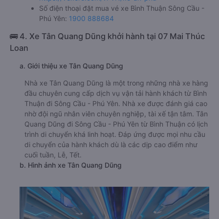
Văn phòng xe An Phú Buslines ở Bình Thuận:
Xem địa chỉ văn phòng nhà xe An Phú Buslines:
https://vexere.com/vi-VN/xe-an-phu
Số điện thoại đặt mua vé xe Bình Thuận Sông Cầu -
Phú Yên:
1900 888684
🚌 4. Xe Tân Quang Dũng khởi hành tại 07 Mai Thúc
Loan
a. Giới thiệu xe Tân Quang Dũng
Nhà xe Tân Quang Dũng là một trong những nhà xe hàng
đầu chuyên cung cấp dịch vụ vận tải hành khách từ Bình
Thuận đi Sông Cầu - Phú Yên. Nhà xe được đánh giá cao
nhờ đội ngũ nhân viên chuyên nghiệp, tài xế tận tâm. Tân
Quang Dũng đi Sông Cầu - Phú Yên từ Bình Thuận có lịch
trình di chuyển khá linh hoạt. Đáp ứng được mọi nhu cầu
di chuyển của hành khách dù là các dịp cao điểm như
cuối tuần, Lễ, Tết.
b. Hình ảnh xe Tân Quang Dũng