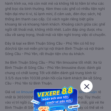
Là sản phẩm xe đi Sông Cầu - Phú Yên từ Bình Thuận
limousine 9 chỗ cải tiến từ xe 16 chỗ. Nội thất được làm lại với
các ghế bọc da chuẩn Châu Âu, không chỉ êm ái cho chuyến
hành trình xa, mà còn mát mẻ và không hề bị hầm bí như các
ghế bọc da bình thường. Kèm theo các ghế có nhiều tiện nghi
hiện đại như ti-vi, tủ lạnh mini, ổ cắm usb, đèn đọc sách, hệ
thống âm thanh cao cấp. Có vách ngăn riêng biệt giữa
khoang lái và khoang hành khách. Khoảng cách giữa các ghế
ngồi rất thoải mái, không nhồi nhét. Luôn đáp ứng được nhu
cầu về sang trọng, thoải mái và tiện nghi trong việc di chuyển.
Đây là loại xe Bình Thuận Sông Cầu - Phú Yên có hỗ trợ
đón/trả tận nơi miễn phí tại nội thành Bình Thuận và nội thành
Sông Cầu - Phú Yên, rất thuận tiện cho du khách.
Xe Bình Thuận Sông Cầu - Phú Yên limousine tốt nhất: Xe từ
Bình Thuận đi Sông Cầu - Phú Yên limousine được đánh giá
chung có chất lượng Tốt với điểm đánh giá trung bình từ
3.5/5 dựa trên 10338 phản hồi của hành khách Xe về Sông
Cầu - Phú Yên từ Bình Thuận.
Giá vé
xe limousine đi Sông Cầu - Phú Yên từ Bình Thuận
rẻ