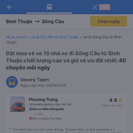
Tải app Vexere ngay!
Mở app
Nhận ưu đãi thành viên độc
quyền
arrow_back
Tải app Vexere
-30k
Mở app
-30k/ghế khi đặt vé máy bay qua
app
Bình Thuận
Sông Cầu
Chọn ngày
Vé xe khách
xe đi Phú Yên từ Bình Thuận
xe đi Sông Cầu từ Bình
Thuận
Đặt mua vé xe 10 nhà xe đi Sông Cầu từ Bình
Thuận chất lượng cao và giá vé ưu đãi nhất
: 40
chuyến mỗi ngày
Vexere Team
Ngày cập nhật: 06/08/2026
Phương Trang
4.8
Limousine giường nằm 34 chỗ
(3966 đánh giá)
Bến xe Miền Đông Mới