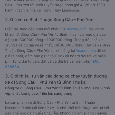
Chất lượng các xe khách đi Sông Cầu - Phú Yên từ Bình
Thuận được đánh giá 4.0, với điểm trung bình là 4.0/5 bởi
10342 hành khách. Trong đó hãng xe khách Bình Thuận Sông
Cầu - Phú Yên tốt nhất tuyến được đánh giá 4.8/5 bởi 1730
hành khách là nhà xe Trọng Thủy Limousine.
2. Giá vé xe Bình Thuận Sông Cầu - Phú Yên
Hiện tại, theo cập nhật mới nhất của
Vexere.com
, giá vé xe
khách đi Sông Cầu - Phú Yên từ Bình Thuận có mức giá dao
động từ 300000 đồng - 1000000 đồng. Trong đó, nhà xe
Trung Hòa có giá vé rẻ nhất, chỉ 300000 đồng. Đặt vé xe Bình
Thuận Sông Cầu - Phú Yên chính hãng tại
Vexere.com
để có
giá rẻ nhất, đảm bảo giữ chỗ 100% và hỗ trợ đổi trả vé miễn
phí. Tổng đài tư vấn, đặt vé và đổi trả vé miễn phí:
1900
888684
.
3. Giới thiệu, tư vấn các dòng xe chạy tuyến đường
xe đi Sông Cầu - Phú Yên từ Bình Thuận:
Dòng xe đi Sông Cầu - Phú Yên từ Bình Thuận limousine 9 chỗ
vip, chất lượng cao: Tiện lợi, sang trọng