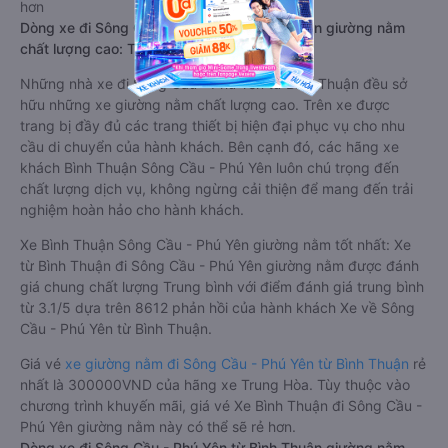
nhất là 365000VND của hãng xe Phương Trang. Tùy thuộc
vào vị trí ngồi của bạn và chương trình khuyến mãi, giá vé Xe
Bình Thuận đi Sông Cầu - Phú Yên limousine này có thể sẽ rẻ
hơn
Dòng xe đi Sông Cầu - Phú Yên từ Bình Thuận giường nằm
chất lượng cao: Thoải mái, giá cả tốt nhất
Những nhà xe đi Sông Cầu - Phú Yên từ Bình Thuận đều sở
hữu những xe giường nằm chất lượng cao. Trên xe được
trang bị đầy đủ các trang thiết bị hiện đại phục vụ cho nhu
cầu di chuyển của hành khách. Bên cạnh đó, các hãng xe
khách Bình Thuận Sông Cầu - Phú Yên luôn chú trọng đến
chất lượng dịch vụ, không ngừng cải thiện để mang đến trải
nghiệm hoàn hảo cho hành khách.
Xe Bình Thuận Sông Cầu - Phú Yên giường nằm tốt nhất: Xe
từ Bình Thuận đi Sông Cầu - Phú Yên giường nằm được đánh
giá chung chất lượng Trung bình với điểm đánh giá trung bình
từ 3.1/5 dựa trên 8612 phản hồi của hành khách Xe về Sông
Cầu - Phú Yên từ Bình Thuận.
Giá vé
xe giường nằm đi Sông Cầu - Phú Yên từ Bình Thuận
rẻ