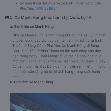
Văn phòng xe Tân Quang Dũng ở Bình Thuận:
Xem địa chỉ văn phòng nhà xe Tân Quang Dũng:
https://vexere.com/vi-VN/xe-tan-quang-dung
Số điện thoại đặt mua vé xe Bình Thuận Sông Cầu -
Phú Yên:
1900 888684
🚌 5. Xe Mạnh Hùng khởi hành tại Quốc Lộ 1A
a. Giới thiệu xe Mạnh Hùng
Nhà xe Mạnh Hùng là một trong những nhà xe uy tín nhất
chuyên cung cấp dịch vụ vận tải hành khách từ từ Bình
Thuận đi Sông Cầu - Phú Yên. Xe Mạnh Hùng đi Sông
Cầu - Phú Yên từ Bình Thuận có tần suất chạy khá dày
đặc trong ngày. Chất lượng tốt và giá cả phải chăng là
một điểm cộng lớn của nhà xe. Trên xe được trang bị đầy
đủ tiện nghi hiện đại. Đội ngũ nhân viên rất nhiệt tình, chu
đáo, luôn sẵn sàng hỗ trợ khách hàng trong suốt hành
trình.
b. Hình ảnh xe Mạnh Hùng