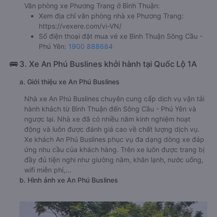
trải nghiệm dịch vụ của nhà xe này.
h. Thông tin liên hệ, đặt mua vé xe khách từ Bình Thuận đi
Sông Cầu - Phú Yên Phương Trang
Văn phòng xe Phương Trang ở Bình Thuận:
Xem địa chỉ văn phòng nhà xe Phương Trang:
https://vexere.com/vi-VN/
Số điện thoại đặt mua vé xe Bình Thuận Sông Cầu -
Phú Yên:
1900 888684
🚌 3. Xe An Phú Buslines khởi hành tại Quốc Lộ 1A
a. Giới thiệu xe An Phú Buslines
Nhà xe An Phú Buslines chuyên cung cấp dịch vụ vận tải
hành khách từ Bình Thuận đến Sông Cầu - Phú Yên và
ngược lại. Nhà xe đã có nhiều năm kinh nghiệm hoạt
động và luôn được đánh giá cao về chất lượng dịch vụ.
Xe khách An Phú Buslines phục vụ đa dạng dòng xe đáp
ứng nhu cầu của khách hàng. Trên xe luôn được trang bị
đầy đủ tiện nghi như giường nằm, khăn lạnh, nước uống,
wifi miễn phí,...
b. Hình ảnh xe An Phú Buslines