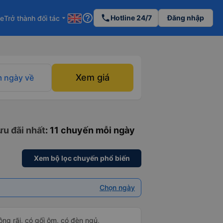
help_outline
phone
Hotline 24/7
Đăng nhập
re
Trở thành đối tác
arrow_drop_down
Xem giá
 ngày về
ưu đãi nhất
: 11 chuyến mỗi ngày
Xem bộ lọc chuyến phổ biến
Chọn ngày
rộng rãi, có gối ôm, có đèn ngủ,