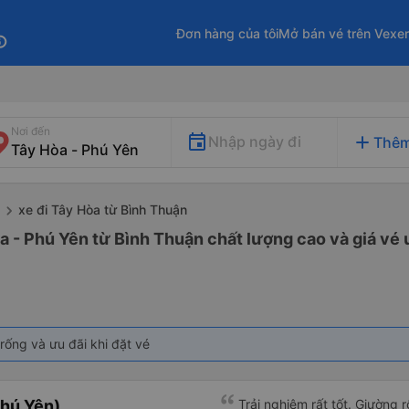
Đơn hàng của tôi
Mở bán vé trên Vexe
fo
Nơi đến
add
Nhập ngày đi
Thêm
xe đi Tây Hòa từ Bình Thuận
a - Phú Yên từ Bình Thuận chất lượng cao và giá vé 
rống và ưu đãi khi đặt vé
hú Yên)
Trải nghiệm rất tốt. Giường 