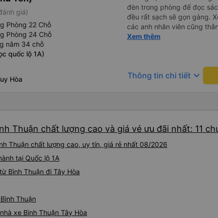
đèn trong phòng để đọc sá
đánh giá)
đều rất sạch sẽ gọn gàng. Xe
ng Phòng 22 Chỗ
các anh nhân viên cũng thân 
ng Phòng 24 Chỗ
chuyển về nội thành thành ph
Xem thêm
ng nằm 34 chỗ
lý. Nói chung là mình rất ưn
ọc quốc lộ 1A)
keyboard_arrow_down
Thông tin chi tiết
Tuy Hòa
nh Thuận chất lượng cao và giá vé ưu đãi nhất: 11 c
nh Thuận chất lượng cao, uy tín, giá rẻ nhất 08/2026
hành tại Quốc lộ 1A
từ Bình Thuận đi Tây Hòa
 Bình Thuận
á nhà xe Bình Thuận Tây Hòa