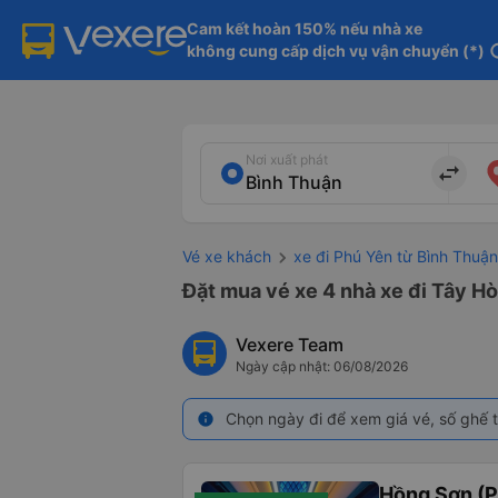
Cam kết hoàn 150% nếu nhà xe

không cung cấp dịch vụ vận chuyển (*)
in
Nơi xuất phát
import_export
Vé xe khách
xe đi Phú Yên từ Bình Thuận
Đặt mua vé xe 4 nhà xe đi Tây Hò
Vexere Team
Ngày cập nhật: 06/08/2026
Chọn ngày đi để xem giá vé, số ghế t
info
Hồng Sơn (P