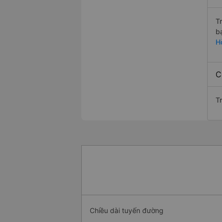
T
b
H
C
T
Chiều dài tuyến đường