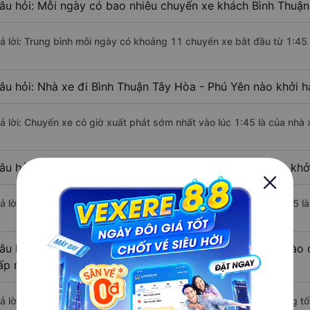
âu hỏi: Mỗi ngày có bao nhiêu chuyến xe khách Bình Thuận
rả lời: Trung bình mỗi ngày có khoảng 11 chuyến xe bắt đầu từ 1:45
âu hỏi: Nhà xe đi Bình Thuận Tây Hòa - Phú Yên nào khởi 
rả lời: Chuyến xe có giờ xuất phát sớm nhất vào lúc 1:45 là của nhà
âu hỏi: Nhà xe đi Tây Hòa - Phú Yên từ Bình Thuận nào khởi
rả lời: Chuyến xe có giờ xuất phát trễ (muộn) nhất là vào lúc 23:35 
âu hỏi: Review xe đi Tây Hòa - Phú Yên từ Bình Thuận nào c
ấp nhất?
rả lời: Những hãng xe đi Bình Thuận Tây Hòa - Phú Yên chất lượng tố