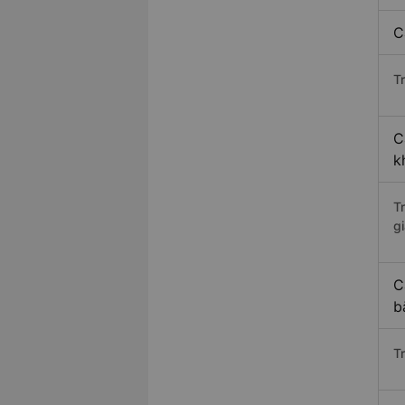
C
Tr
C
k
T
gi
C
b
T