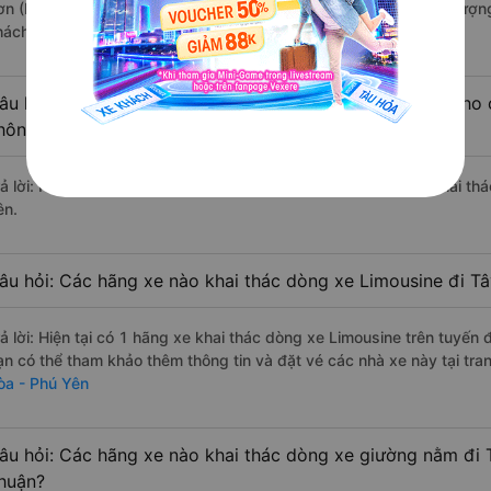
ơn (Phú Yên) đi Tây Hòa - Phú Yên từ Bình Thuận với điểm chất lượn
hách hàng).
âu hỏi: Có loại xe Bình Thuận Tây Hòa - Phú Yên dành cho 
hông?
rả lời: Hiện tại chưa có nhà xe nào có loại xe giường nằm đôi khai th
ên.
âu hỏi: Các hãng xe nào khai thác dòng xe Limousine đi T
rả lời: Hiện tại có 1 hãng xe khai thác dòng xe Limousine trên tuyế
ạn có thể tham khảo thêm thông tin và đặt vé các nhà xe này tại tra
òa - Phú Yên
âu hỏi: Các hãng xe nào khai thác dòng xe giường nằm đi 
huận?