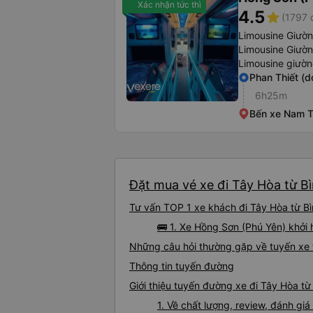
Xác nhận tức thì
4.5
star
(1797 
Limousine Giườ
Limousine Giườ
Limousine giườ
Phan Thiết (d
6h25m
Bến xe Nam 
Đặt mua vé xe đi Tây Hòa từ Bì
Tư vấn TOP 1 xe khách đi Tây Hòa từ Bì
🚌 1. Xe Hồng Sơn (Phú Yên) khởi 
Những câu hỏi thường gặp về tuyến xe 
Thông tin tuyến đường
Giới thiệu tuyến đường xe đi Tây Hòa từ
1. Về chất lượng, review, đánh gi