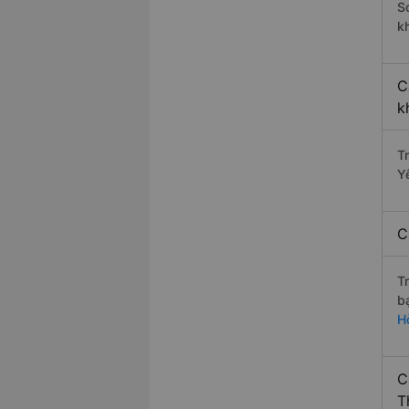
S
k
C
k
T
Y
C
T
b
H
C
T