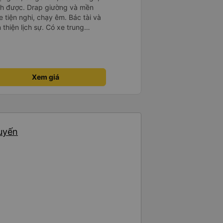
ch được. Drap giường và mền
 tiện nghi, chạy êm. Bác tài và
thiện lịch sự. Có xe trung
ố tuy hoà rất tiện. Giá vé hợp
g ý, cảm ơn nhà xe.
Xem giá
huyến