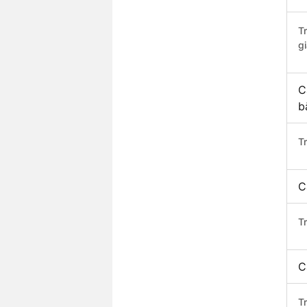
T
gi
C
b
T
C
T
C
T