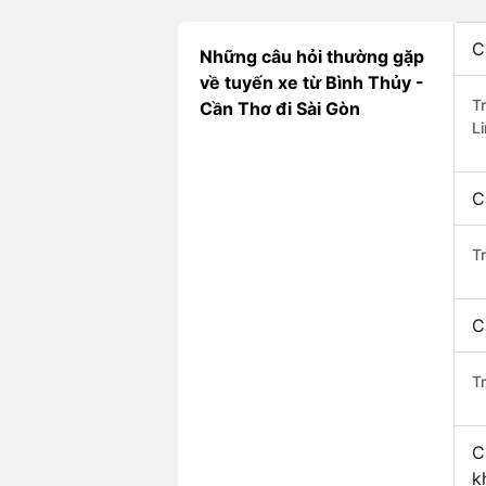
C
Những câu hỏi thường gặp
về tuyến xe từ Bình Thủy -
T
Cần Thơ đi Sài Gòn
Li
C
T
C
Tr
C
k