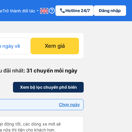
help_outline
phone
Hotline 24/7
Đăng nhập
re
Trở thành đối tác
arrow_drop_down
Xem giá
 ngày về
u đãi nhất
: 31 chuyến mỗi ngày
Xem bộ lọc chuyến phổ biến
Chọn ngày
t động tốt, các dòng xe mới sẽ
a nữa thì tiện cho khách hơn.