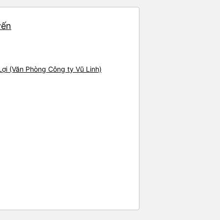
yến
Lợi (Văn Phòng Công ty Vũ Linh)