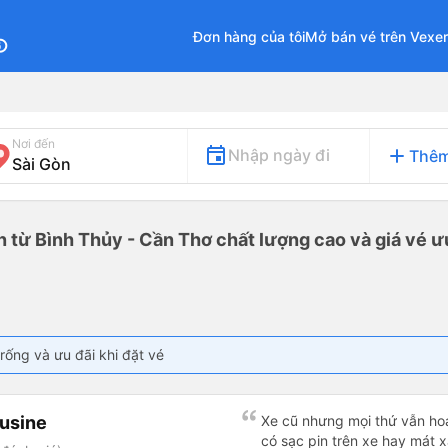
Đơn hàng của tôi
Mở bán vé trên Vexe
fo
Nơi đến
add
Nhập ngày đi
Thêm
n từ Bình Thủy - Cần Thơ chất lượng cao và giá vé ư
rống và ưu đãi khi đặt vé
ousine
Xe cũ nhưng mọi thứ vẫn hoạ
có sạc pin trên xe hay mát x