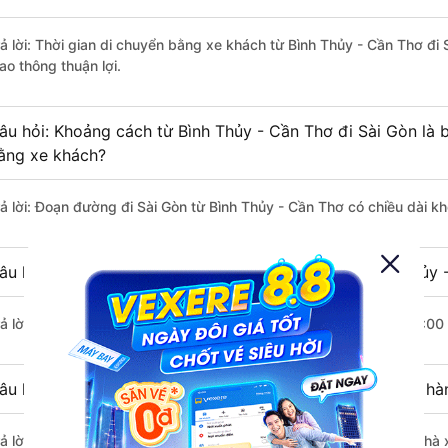
rả lời: Thời gian di chuyển bằng xe khách từ Bình Thủy - Cần Thơ đi
ao thông thuận lợi.
âu hỏi: Khoảng cách từ Bình Thủy - Cần Thơ đi Sài Gòn là 
ằng xe khách?
rả lời: Đoạn đường đi Sài Gòn từ Bình Thủy - Cần Thơ có chiều dài 
âu hỏi: Mỗi ngày có bao nhiêu chuyến xe khách Bình Thủy 
rả lời: Trung bình mỗi ngày có khoảng 31 chuyến xe bắt đầu từ 2:00
âu hỏi: Nhà xe đi Bình Thủy - Cần Thơ Sài Gòn nào khởi h
rả lời: Chuyến xe có giờ xuất phát sớm nhất vào lúc 2:00 là của nhà 