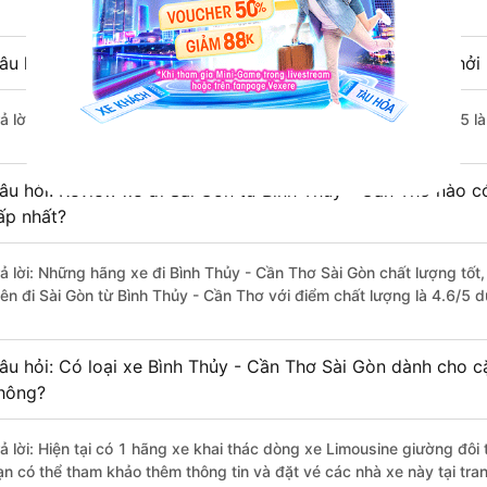
âu hỏi: Nhà xe đi Sài Gòn từ Bình Thủy - Cần Thơ nào khởi 
rả lời: Chuyến xe có giờ xuất phát trễ (muộn) nhất là vào lúc 22:15 l
âu hỏi: Review xe đi Sài Gòn từ Bình Thủy - Cần Thơ nào có
ấp nhất?
rả lời: Những hãng xe đi Bình Thủy - Cần Thơ Sài Gòn chất lượng tốt,
iên đi Sài Gòn từ Bình Thủy - Cần Thơ với điểm chất lượng là 4.6/5 
âu hỏi: Có loại xe Bình Thủy - Cần Thơ Sài Gòn dành cho c
hông?
rả lời: Hiện tại có 1 hãng xe khai thác dòng xe Limousine giường đôi
ạn có thể tham khảo thêm thông tin và đặt vé các nhà xe này tại tra