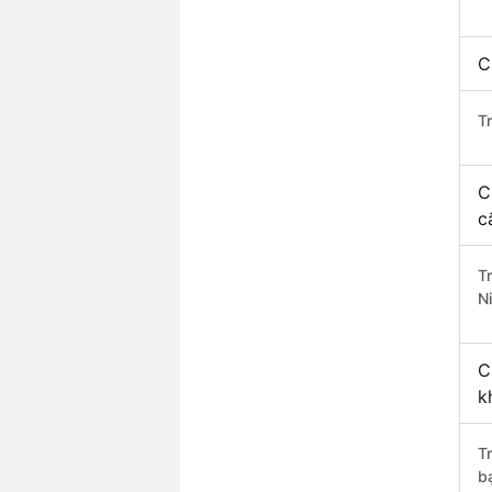
C
T
C
c
T
N
C
k
T
b