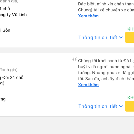
đánh giá)
Đặc biệt, mình xin chân thà
1 chỗ
Chung) tài xế chuyến xe củ
ng ty Vũ Linh
tình giúp đỡ mình nhận lại đ
Xem thêm
phòng Cao Thắng, cả các bạ
Sài Gòn và Cần Thơ. Kiểu gi
KH
i Gòn
không làm hời hợt. 11h đêm 
keyboard_arrow_down
Thông tin chi tiết
đựng trong hộp, bọc kĩ, ch
hoàng. Rất cảm kích điều nà
Chúng tôi khởi hành từ Đà Lạ
buýt vì là người nước ngoài
đánh giá)
tưởng. Nhưng phụ xe đã gọi
 Đôi 24 chỗ
tôi. Sau đó, anh ấy đích thân
91)
tiên đi xe giường nằm với ha
Xem thêm
tôi không chắc chắn khi nào
uống. Tôi rất ngạc nhiên khi
KH
ơng
Thơ và mọi người xuống xe 
keyboard_arrow_down
Thông tin chi tiết
thức chúng tôi dậy và đảm b
chung, đó là một trải nghiệm
chăn, và đủ chỗ cho 1 người 