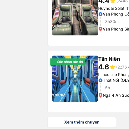
4.4
star
(2448 
Huyndai Solati 1
Văn Phòng Cô
3h30m
Văn Phòng Sà
Tân Niên
Xác nhận tức thì
4.6
star
(2276 
Limousine Phòng
Thốt Nốt (QL
5h
Ngã 4 An Sư
Xem thêm chuyến