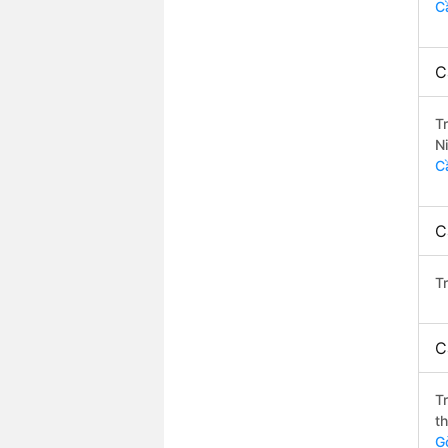
C
C
T
N
C
C
T
C
T
t
G