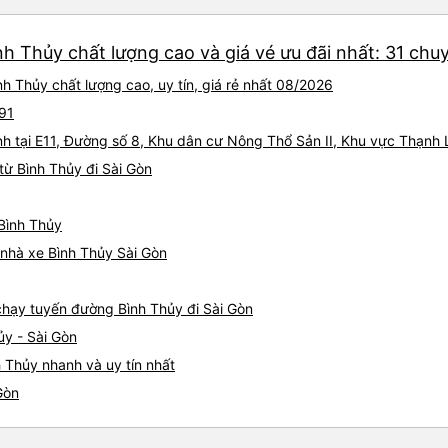
nh Thủy chất lượng cao và giá vé ưu đãi nhất: 31 chu
h Thủy chất lượng cao, uy tín, giá rẻ nhất 08/2026
L91
ành tại E11, Đường số 8, Khu dân cư Nông Thổ Sản II, Khu vực Thạnh 
ừ Bình Thủy đi Sài Gòn
 Bình Thủy
á nhà xe Bình Thủy Sài Gòn
 chạy tuyến đường Bình Thủy đi Sài Gòn
ủy - Sài Gòn
 Thủy nhanh và uy tín nhất
Gòn