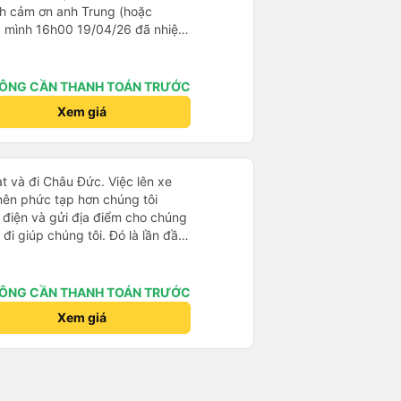
nh cảm ơn anh Trung (hoặc
a mình 16h00 19/04/26 đã nhiệt
iện thoại và ví bỏ quên ở văn
n nhân viên văn phòng 2 phía
úp đỡ nhiệt thành, chân chất chứ
ÔNG CẦN THANH TOÁN TRƯỚC
khi nhận lại, đồ của mình được
Xem giá
ống sốc, có dán nhãn đàng
y.
t và đi Châu Đức. Việc lên xe
 nên phức tạp hơn chúng tôi
 điện và gửi địa điểm cho chúng
 đi giúp chúng tôi. Đó là lần đầu
i đứa trẻ nhỏ khá thú vị. Chúng
 xe sẽ dừng lại để nghỉ hoặc ăn
 xe dừng lại lúc nửa đêm ở Cần
ÔNG CẦN THANH TOÁN TRƯỚC
ăn. Khi đến điểm dừng, họ đánh
Xem giá
ảo chúng tôi đã sẵn sàng. Nhìn
 tốt. Mỗi giường đều có gối và
lớn và 1 trẻ em nằm thoải mái.