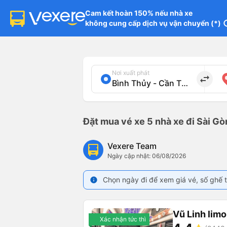
Cam kết hoàn 150% nếu nhà xe

không cung cấp dịch vụ vận chuyển (*)
in
Nơi xuất phát
import_export
Đặt mua vé xe 5 nhà xe đi Sài Gò
Vexere Team
Ngày cập nhật: 06/08/2026
Chọn ngày đi để xem giá vé, số ghế t
info
Vũ Linh lim
Xác nhận tức thì