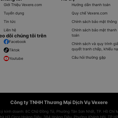
Giới Thiệu Vexere.com
Hướng dẫn thanh toán
Tuyển dụng
Quy chế Vexere.com
Tin tức
Chính sách bảo mật thông 
Liên hệ
Chính sách bảo mật thanh
eo dõi chúng tôi trên
toán
Facebook
Chính sách và quy trình giả
quyết tranh chấp, khiếu nạ
Tiktok
Câu hỏi thường gặp
Youtube
Công ty TNHH Thương Mại Dịch Vụ Vexere
 ký kinh doanh: 8C Chữ Đồng Tử, Phường Tân Sơn Nhất, TP. Hồ Chí M
nhà H3 Circo Hoàng Diệu, 384 Hoàng Diệu, Phường Khánh Hội, TP Hồ