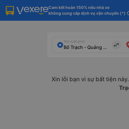
Cam kết hoàn 150% nếu nhà xe

không cung cấp dịch vụ vận chuyển (*)
in
Nơi xuất phát
import_export
Xin lỗi bạn vì sự bất tiện nà
Trạ