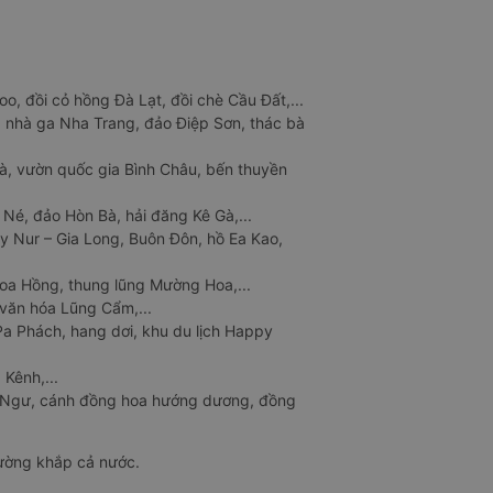
o, đồi cỏ hồng Đà Lạt, đồi chè Cầu Đất,...
 nhà ga Nha Trang, đảo Điệp Sơn, thác bà
à, vườn quốc gia Bình Châu, bến thuyền
 Né, đảo Hòn Bà, hải đăng Kê Gà,...
y Nur – Gia Long, Buôn Đôn, hồ Ea Kao,
Hoa Hồng, thung lũng Mường Hoa,...
văn hóa Lũng Cẩm,...
a Phách, hang dơi, khu du lịch Happy
 Kênh,...
n Ngư, cánh đồng hoa hướng dương, đồng
đường khắp cả nước.