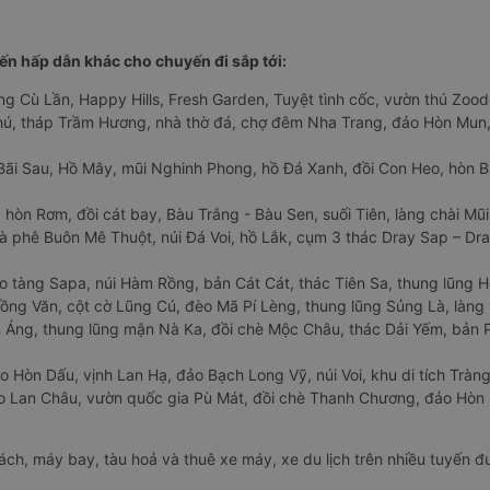
n hấp dẫn khác cho chuyến đi sắp tới:
ng Cù Lần, Happy Hills, Fresh Garden, Tuyệt tình cốc, vườn thú Zoodo
Phú, tháp Trầm Hương, nhà thờ đá, chợ đêm Nha Trang, đảo Hòn Mun,
Bãi Sau, Hồ Mây, mũi Nghinh Phong, hồ Đá Xanh, đồi Con Heo, hòn B
 hòn Rơm, đồi cát bay, Bàu Trắng - Bàu Sen, suối Tiên, làng chài Mũi
à phê Buôn Mê Thuột, núi Đá Voi, hồ Lắk, cụm 3 thác Dray Sap – Dra
o tàng Sapa, núi Hàm Rồng, bản Cát Cát, thác Tiên Sa, thung lũng 
ng Văn, cột cờ Lũng Cú, đèo Mã Pí Lèng, thung lũng Sủng Là, làng 
Áng, thung lũng mận Nà Ka, đồi chè Mộc Châu, thác Dải Yếm, bản P
o Hòn Dấu, vịnh Lan Hạ, đảo Bạch Long Vỹ, núi Voi, khu di tích Tràng
ảo Lan Châu, vườn quốc gia Pù Mát, đồi chè Thanh Chương, đảo Hò
hách, máy bay, tàu hoả và thuê xe máy, xe du lịch trên nhiều tuyến 