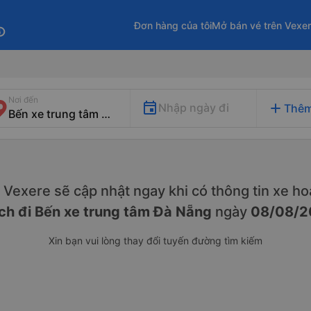
Đơn hàng của tôi
Mở bán vé trên Vexe
fo
Nơi đến
add
Nhập ngày đi
Thêm
y. Vexere sẽ cập nhật ngay khi có thông tin xe
hoạ
ch đi Bến xe trung tâm Đà Nẵng
ngày
08/08/2
Xin bạn vui lòng thay đổi tuyến đường tìm kiếm