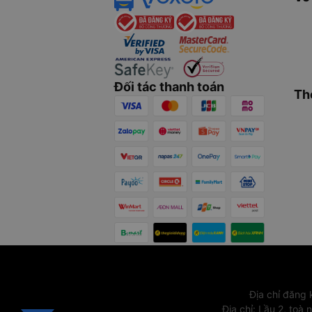
Đối tác thanh toán
Th
Địa chỉ đăng
Địa chỉ
:
Lầu 2, toà 