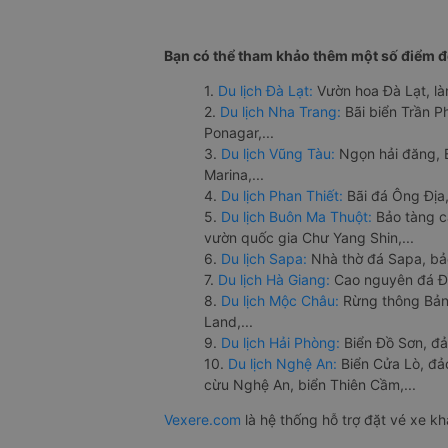
Bạn có thể tham khảo thêm một số điểm đế
1.
Du lịch Đà Lạt:
Vườn hoa Đà Lạt, là
2.
Du lịch Nha Trang:
Bãi biển Trần 
Ponagar,...
3.
Du lịch Vũng Tàu:
Ngọn hải đăng, 
Marina,...
4.
Du lịch Phan Thiết:
Bãi đá Ông Địa,
5.
Du lịch Buôn Ma Thuột:
Bảo tàng c
vườn quốc gia Chư Yang Shin,...
6.
Du lịch Sapa:
Nhà thờ đá Sapa, bả
7.
Du lịch Hà Giang:
Cao nguyên đá Đồ
8.
Du lịch Mộc Châu:
Rừng thông Bản 
Land,...
9.
Du lịch Hải Phòng:
Biển Đồ Sơn, đả
10.
Du lịch Nghệ An:
Biển Cửa Lò, đ
cừu Nghệ An, biển Thiên Cầm,...
Vexere.com
là hệ thống hỗ trợ đặt vé xe k