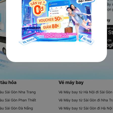
Ứng dụng hiển thị thông tin đầy 
người dùng so sánh và lựa chọn 
chóng và phù hợp nhất.
Tải ứng dụng Vexere ngay
 tàu hỏa
Vé máy bay
tàu Sài Gòn Nha Trang
Vé Máy bay từ Hà Nội đi Sài Gòn
tàu Sài Gòn Phan Thiết
Vé Máy bay từ Sài Gòn đi Nha T
tàu Sài Gòn Đà Nẵng
Vé Máy bay từ Sài Gòn đi Hà Nội