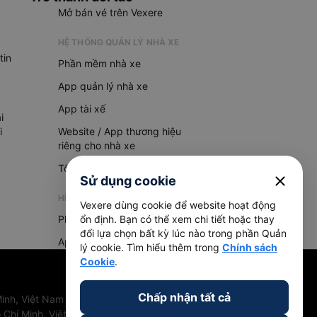
Mở bán vé trên Vexere
HỆ THỐNG QUẢN LÝ NHÀ XE
tin
Phần mềm nhà xe
App quản lý nhà xe
App tài xế
i
i
Website / App thương hiệu
riêng cho nhà xe
Tổng đài AI
close
Sử dụng cookie
HỆ THỐNG QUẢN LÝ HÀNG HOÁ
Vexere dùng cookie để website hoạt động
Phần mềm quản lý hàng hoá
ổn định. Bạn có thể xem chi tiết hoặc thay
đổi lựa chọn bất kỳ lúc nào trong phần Quản
App quản lý hàng hoá
lý cookie. Tìm hiểu thêm trong
Chính sách
Cookie
.
Chấp nhận tất cả
inh, Việt Nam
 Chí Minh, Việt Nam