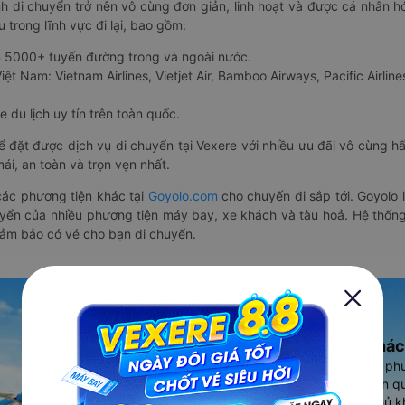
nh di chuyển trở nên vô cùng đơn giản, linh hoạt và được cá nhân h
 trong lĩnh vực đi lại, bao gồm:
n 5000+ tuyến đường trong và ngoài nước.
ệt Nam: Vietnam Airlines, Vietjet Air, Bamboo Airways, Pacific Airlines
 du lịch uy tín trên toàn quốc.
thể đặt được dịch vụ di chuyển tại Vexere với nhiều ưu đãi vô cùng 
i, an toàn và trọn vẹn nhất.
ác phương tiện khác tại
Goyolo.com
cho chuyến đi sắp tới. Goyolo
huyển của nhiều phương tiện máy bay, xe khách và tàu hoả. Hệ thống
đảm bảo có vé cho bạn di chuyển.
Ứng dụng đặt vé Xe khác
Vexere - ứng dụng đặt vé đa ph
cao, 5000+ tuyến đường toàn qu
vụ thuê xe máy, xe du lịch phủ k