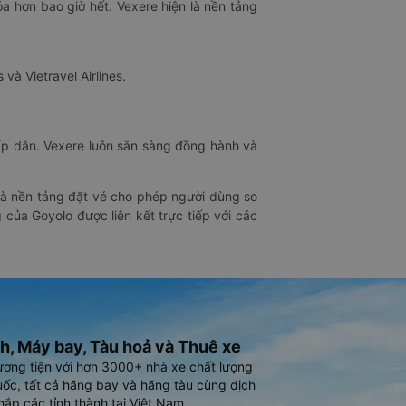
óa hơn bao giờ hết. Vexere hiện là nền tảng
 và Vietravel Airlines.
hấp dẫn. Vexere luôn sẵn sàng đồng hành và
 là nền tảng đặt vé cho phép người dùng so
 của Goyolo được liên kết trực tiếp với các
h, Máy bay, Tàu hoả và Thuê xe
ương tiện với hơn 3000+ nhà xe chất lượng
ốc, tất cả hãng bay và hãng tàu cùng dịch
hắp các tỉnh thành tại Việt Nam.