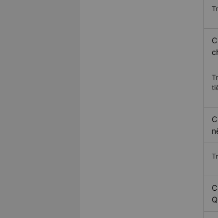
Tr
C
c
T
ti
C
n
T
C
Q