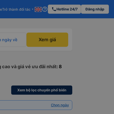
help_outline
phone
Hotline 24/7
Đăng nhập
re
Trở thành đối tác
arrow_drop_down
Xem giá
 ngày về
 cao và giá vé ưu đãi nhất
: 8
Xem bộ lọc chuyến phổ biến
Chọn ngày