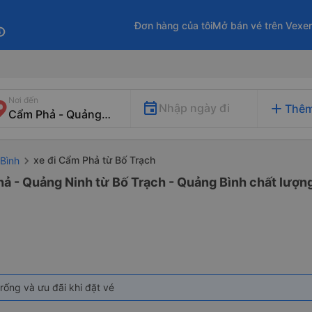
Đơn hàng của tôi
Mở bán vé trên Vexe
fo
Nơi đến
add
Nhập ngày đi
Thêm
xe đi Cẩm Phả từ Bố Trạch
Bình
ả - Quảng Ninh từ Bố Trạch - Quảng Bình chất lượng
rống và ưu đãi khi đặt vé