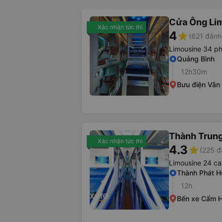
Cửa Ông Li
Xác nhận tức thì
4
star
(621 đánh
Limousine 34 p
Quảng Bình
12h30m
Bưu điện Vân
Thành Trung
Xác nhận tức thì
4.3
star
(225 đ
Limousine 24 ca
Thành Phát H
12h
Bến xe Cẩm H