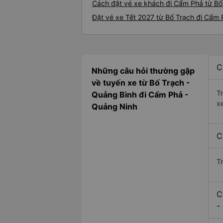
Cách đặt vé xe khách đi Cẩm Phả từ Bố 
Đặt vé xe Tết 2027 từ Bố Trạch đi Cẩm
C
Những câu hỏi thường gặp
về tuyến xe từ Bố Trạch -
T
Quảng Bình đi Cẩm Phả -
x
Quảng Ninh
C
T
C
-