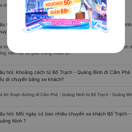
ả lời: Hiện tại có 4 nhà xe khai thác tuyến đường.
âu hỏi: Từ Bố Trạch - Quảng Bình đi Cẩm Phả - Quảng Ninh 
huyển bằng xe khách?
rả lời: Thời gian di chuyển bằng xe khách từ Bố Trạch - Quảng Bình
ếng, nếu mật độ giao thông thuận lợi.
âu hỏi: Khoảng cách từ Bố Trạch - Quảng Bình đi Cẩm Phả 
ếu di chuyển bằng xe khách?
rả lời: Đoạn đường đi Cẩm Phả - Quảng Ninh từ Bố Trạch - Quảng Bì
âu hỏi: Mỗi ngày có bao nhiêu chuyến xe khách Bố Trạch -
uảng Ninh ?