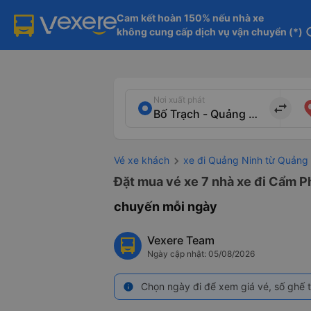
Cam kết hoàn 150% nếu nhà xe

không cung cấp dịch vụ vận chuyển (*)
in
Nơi xuất phát
import_export
Vé xe khách
xe đi Quảng Ninh từ Quảng 
Đặt mua vé xe 7 nhà xe đi Cẩm Ph
chuyến mỗi ngày
Vexere Team
Ngày cập nhật: 05/08/2026
Chọn ngày đi để xem giá vé, số ghế t
info