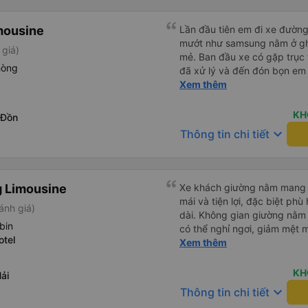
mousine
Lần đầu tiên em đi xe đườn
mướt như samsung nằm ở gh
 giá)
mẻ. Ban đầu xe có gặp trục 
hòng
đã xử lý và đến đón bọn em n
xế Văn Sĩ quá vui tính và nhi
Xem thêm
e về tận nơi an toàn. 5⭐️ cho
xe. Lần sau e mong có duyên
KH
 Đồn
keyboard_arrow_down
Thông tin chi tiết
 Limousine
Xe khách giường nằm mang lạ
mái và tiện lợi, đặc biệt ph
ánh giá)
dài. Không gian giường nằm 
bin
có thể nghỉ ngơi, giảm mệt m
otel
thường. Hệ thống điều hòa hoạt động ổn định, xe vận hành
Xem thêm
êm, ít rung lắc. Trên xe được
chăn, gối, rèm che riêng tư, 
KH
ải
cảm giác dễ chịu trong suốt hành trình. Đội
keyboard_arrow_down
Thông tin chi tiết
xe phục vụ nhiệt tình, lịch s