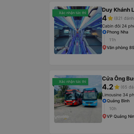
Duy Khánh 
Xác nhận tức thì
4
star
(821 đánh
Cabin đôi 24 p
Phong Nha
11h
Văn phòng 89
Cửa Ông Bu
Xác nhận tức thì
4.2
star
(65 đá
Limousine 34 p
Quảng Bình
10h
VP Quảng Ni