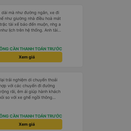
g dài mà như đường ngắn, xe đi
ế như giường nhà điều hoà mát
trặc tài xế báo đến muộn, nhg a
hư lịch trên hệ thống. Anh tài
ệt tình, trời mưa gió đã chở bọn
 anh tài xế Văn Sĩ cùng với nhà
 gặp lại a ạ.
ÔNG CẦN THANH TOÁN TRƯỚC
Xem giá
i trải nghiệm di chuyển thoải
ù hợp với các chuyến đi đường
rộng rãi, êm ái giúp hành khách
ỏi so với xe ghế ngồi thông
 trang bị đầy đủ tiện ích như
cổng sạc điện thoại và WiFi, tạo
ÔNG CẦN THANH TOÁN TRƯỚC
 ngũ tài xế và phụ
Xem giá
ự, lái xe cẩn thận, đảm bảo an