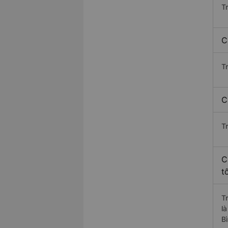
T
C
T
C
T
C
t
T
l
B