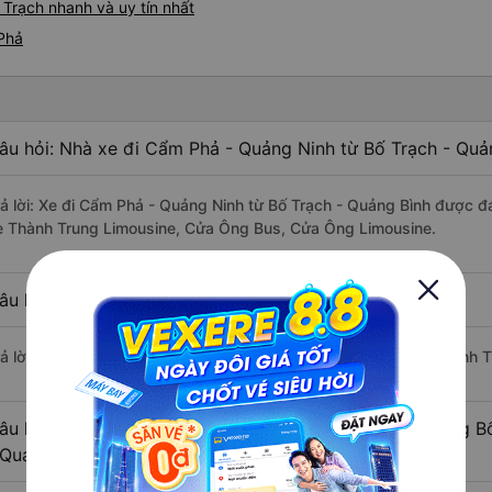
Trạch nhanh và uy tín nhất
 Phả
âu hỏi: Nhà xe đi Cẩm Phả - Quảng Ninh từ Bố Trạch - Quả
rả lời: Xe đi Cẩm Phả - Quảng Ninh từ Bố Trạch - Quảng Bình được đá
e Thành Trung Limousine, Cửa Ông Bus, Cửa Ông Limousine.
âu hỏi: Xe nào đi Cẩm Phả - Quảng Ninh có giá rẻ nhất?
rả lời: Vé xe rẻ nhất có mức giá là 552.500 đồng của nhà xe Thành 
âu hỏi: Có bao nhiêu nhà xe đang khai thác tuyến đường B
 Quảng Ninh ?