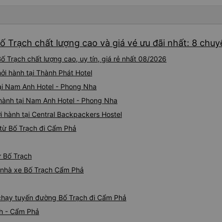
toàn cho hành khách. Xe xu
lý, thuận tiện cho việc ăn uống và vệ sin
chất lượng phục vụ tốt, xe 
đáng tin cậy cho những chuy
ố Trạch chất lượng cao và giá vé ưu đãi nhất: 8 chuy
chuyến đi ban đêm.
 Trạch chất lượng cao, uy tín, giá rẻ nhất 08/2026
ởi hành tại Thành Phát Hotel
ại Nam Anh Hotel - Phong Nha
 hành tại Nam Anh Hotel - Phong Nha
i hành tại Central Backpackers Hostel
từ Bố Trạch đi Cẩm Phả
ừ Bố Trạch
iá nhà xe Bố Trạch Cẩm Phả
e chạy tuyến đường Bố Trạch đi Cẩm Phả
ch - Cẩm Phả