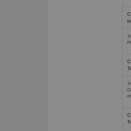
C
l
T
P
C
T
T
C
n
C
T