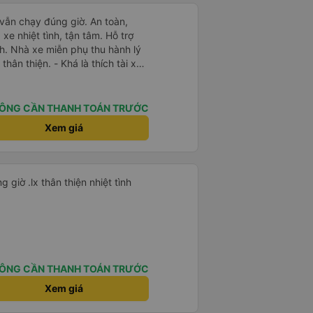
 vẫn chạy đúng giờ. An toàn,
e nhiệt tình, tận tâm. Hỗ trợ
h. Nhà xe miễn phụ thu hành lý
thân thiện. - Khá là thích tài xế.
 thiện, nhiệt tình. - Xe ngồi thoải
ạc. - Giữa trời mưa bão, mình
y nên cho 5 sao.
ÔNG CẦN THANH TOÁN TRƯỚC
Xem giá
Rất tiện nghi thoải mái đi đúng giờ .lx thân thiện nhiệt tình
ÔNG CẦN THANH TOÁN TRƯỚC
Xem giá