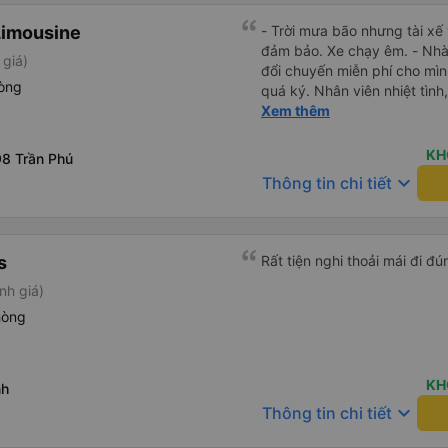
Limousine
- Trời mưa bão nhưng tài xế
đảm bảo. Xe chạy êm. - Nhà x
 giá)
đổi chuyến miễn phí cho mìn
hòng
quá ký. Nhân viên nhiệt tình, 
Lái xe an toàn. Chu đáo, thân
Xem thêm
mái, có massage, có ổ cắm s
vẫn kịp giờ check-in sân ba
KH
8 Trần Phú
keyboard_arrow_down
Thông tin chi tiết
s
nh giá)
hòng
KH
nh
keyboard_arrow_down
Thông tin chi tiết