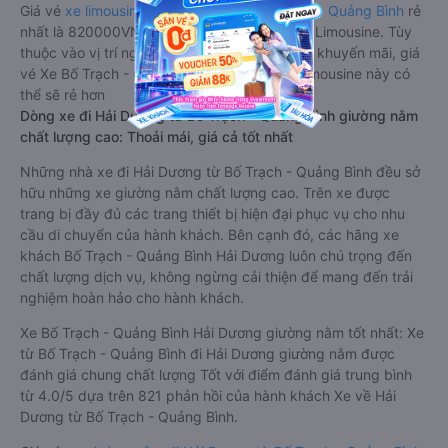
Giá vé
xe limousine đi Hải Dương từ Bố Trạch - Quảng Bình
rẻ
nhất là 820000VND của hãng xe Duy Khánh Limousine. Tùy
thuộc vào vị trí ngồi của bạn và chương trình khuyến mãi, giá
vé Xe Bố Trạch - Quảng Bình đi Hải Dương limousine này có
thể sẽ rẻ hơn
Dòng xe đi Hải Dương từ Bố Trạch - Quảng Bình giường nằm
chất lượng cao: Thoải mái, giá cả tốt nhất
Những nhà xe đi Hải Dương từ Bố Trạch - Quảng Bình đều sở
hữu những xe giường nằm chất lượng cao. Trên xe được
trang bị đầy đủ các trang thiết bị hiện đại phục vụ cho nhu
cầu di chuyển của hành khách. Bên cạnh đó, các hãng xe
khách Bố Trạch - Quảng Bình Hải Dương luôn chú trọng đến
chất lượng dịch vụ, không ngừng cải thiện để mang đến trải
nghiệm hoàn hảo cho hành khách.
Xe Bố Trạch - Quảng Bình Hải Dương giường nằm tốt nhất: Xe
từ Bố Trạch - Quảng Bình đi Hải Dương giường nằm được
đánh giá chung chất lượng Tốt với điểm đánh giá trung bình
từ 4.0/5 dựa trên 821 phản hồi của hành khách Xe về Hải
Dương từ Bố Trạch - Quảng Bình.