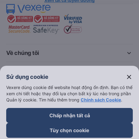
Xem tất cả tuyến đường
keyboard_arrow_down
Về chúng tôi
keyboard_arrow_down
Hỗ trợ
close
Sử dụng cookie
keyboard_arrow_down
Vexere dùng cookie để website hoạt động ổn định. Bạn có thể
Trở thành đối tác
xem chi tiết hoặc thay đổi lựa chọn bất kỳ lúc nào trong phần
Quản lý cookie. Tìm hiểu thêm trong
Chính sách Cookie
.
Đối tác thanh toán
Chấp nhận tất cả
Tùy chọn cookie