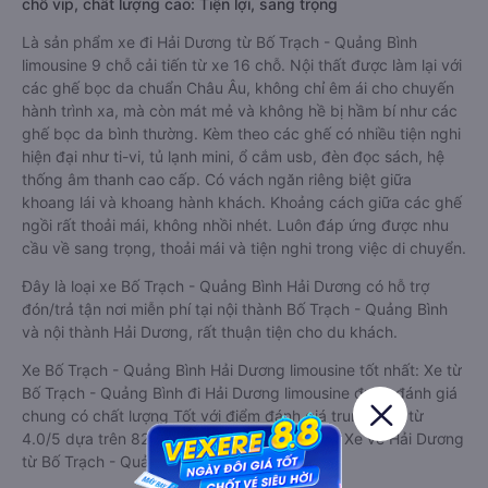
chỗ vip, chất lượng cao: Tiện lợi, sang trọng
Là sản phẩm xe đi Hải Dương từ Bố Trạch - Quảng Bình
limousine 9 chỗ cải tiến từ xe 16 chỗ. Nội thất được làm lại với
các ghế bọc da chuẩn Châu Âu, không chỉ êm ái cho chuyến
hành trình xa, mà còn mát mẻ và không hề bị hầm bí như các
ghế bọc da bình thường. Kèm theo các ghế có nhiều tiện nghi
hiện đại như ti-vi, tủ lạnh mini, ổ cắm usb, đèn đọc sách, hệ
thống âm thanh cao cấp. Có vách ngăn riêng biệt giữa
khoang lái và khoang hành khách. Khoảng cách giữa các ghế
ngồi rất thoải mái, không nhồi nhét. Luôn đáp ứng được nhu
cầu về sang trọng, thoải mái và tiện nghi trong việc di chuyển.
Đây là loại xe Bố Trạch - Quảng Bình Hải Dương có hỗ trợ
đón/trả tận nơi miễn phí tại nội thành Bố Trạch - Quảng Bình
và nội thành Hải Dương, rất thuận tiện cho du khách.
Xe Bố Trạch - Quảng Bình Hải Dương limousine tốt nhất: Xe từ
Bố Trạch - Quảng Bình đi Hải Dương limousine được đánh giá
chung có chất lượng Tốt với điểm đánh giá trung bình từ
4.0/5 dựa trên 821 phản hồi của hành khách Xe về Hải Dương
từ Bố Trạch - Quảng Bình.