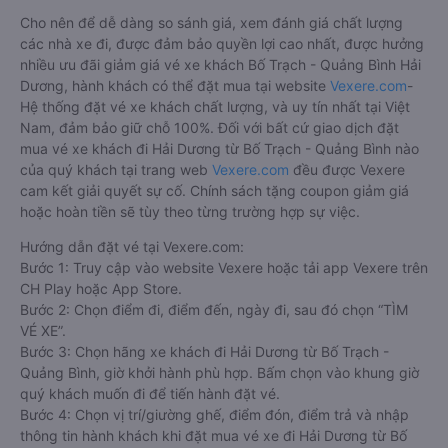
Cho nên để dễ dàng so sánh giá, xem đánh giá chất lượng
các nhà xe đi, được đảm bảo quyền lợi cao nhất, được hưởng
nhiều ưu đãi giảm giá vé xe khách Bố Trạch - Quảng Bình Hải
Dương, hành khách có thể đặt mua tại website
Vexere.com
-
Hệ thống đặt vé xe khách chất lượng, và uy tín nhất tại Việt
Nam, đảm bảo giữ chỗ 100%. Đối với bất cứ giao dịch đặt
mua vé xe khách đi Hải Dương từ Bố Trạch - Quảng Bình nào
của quý khách tại trang web
Vexere.com
đều được Vexere
cam kết giải quyết sự cố. Chính sách tặng coupon giảm giá
hoặc hoàn tiền sẽ tùy theo từng trường hợp sự việc.
Hướng dẫn đặt vé tại Vexere.com:
Bước 1: Truy cập vào website Vexere hoặc tải app Vexere trên
CH Play hoặc App Store.
Bước 2: Chọn điểm đi, điểm đến, ngày đi, sau đó chọn “TÌM
VÉ XE”.
Bước 3: Chọn hãng xe khách đi Hải Dương từ Bố Trạch -
Quảng Bình, giờ khởi hành phù hợp. Bấm chọn vào khung giờ
quý khách muốn đi để tiến hành đặt vé.
Bước 4: Chọn vị trí/giường ghế, điểm đón, điểm trả và nhập
thông tin hành khách khi đặt mua vé xe đi Hải Dương từ Bố