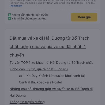
êm. - Nhà xe nhiệt tình, tận tâm. Hỗ trợ đổi chuyến miễn phí cho mình. Nhà
xe miễn phụ thu hành lý quá ký. Nhân viên nhiệt tình, thân thiện. - Khá là
thích tài xế. Lái xe an toàn. Chu đáo, thân thiện, nhiệt tình. - Xe ngồi thoải
Xem thêm
mái, có massage, có ổ cắm sạc. - Giữa trời mưa bão, mình vẫn kịp giờ
check-in sân bay nên cho 5 sao.
Không cần thanh toán trước
Xem giá
Xác nhận chỗ ngay lập tức
Đặt mua vé xe đi Hải Dương từ Bố Trạch
chất lượng cao và giá vé ưu đãi nhất: 1
chuyến
Tư vấn TOP 1 xe khách đi Hải Dương từ Bố Trạch chất
lượng cao, uy tín, giá rẻ nhất 08/2026
🚌 1. Xe Duy Khánh Limousine khởi hành tại
Central Backpackers Hostel
Những câu hỏi thường gặp về tuyến xe từ Bố Trạch đi
Hải Dương
Thông tin tuyến đường