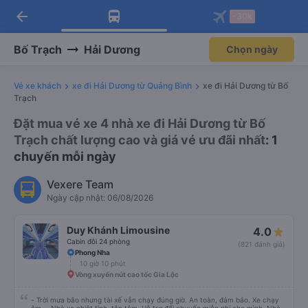
arrow_back
Tải app Vexere ngay!
Tải app Vexere
-30k
Mở app
Mở app
Nhận ưu đãi thành viên độc
-30k/ghế khi đặt vé máy bay qua
quyền
app
Bố Trạch
Hải Dương
Chọn ngày
Vé xe khách
xe đi Hải Dương từ Quảng Bình
xe đi Hải Dương từ Bố
Trạch
Đặt mua vé xe 4 nhà xe đi Hải Dương từ Bố
Trạch chất lượng cao và giá vé ưu đãi nhất
: 1
chuyến mỗi ngày
Vexere Team
Ngày cập nhật: 06/08/2026
Duy Khánh Limousine
4.0
Cabin đôi 24 phòng
(821 đánh giá)
Phong Nha
10 giờ 10 phút
Vòng xuyến nút cao tốc Gia Lộc
- Trời mưa bão nhưng tài xế vẫn chạy đúng giờ. An toàn, đảm bảo. Xe chạy