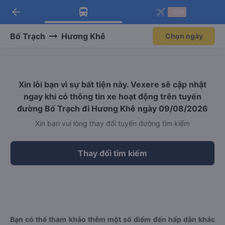
arrow_back
Tải app Vexere ngay!
Tải app Vexere
-30k
Mở app
Mở app
Nhận ưu đãi thành viên độc
-30k/ghế khi đặt vé máy bay qua
quyền
app
Bố Trạch
Hương Khê
Chọn ngày
Xin lỗi bạn vì sự bất tiện này. Vexere sẽ cập nhật
ngay khi có thông tin xe hoạt động trên tuyến
đường Bố Trạch đi Hương Khê ngày 09/08/2026
Xin bạn vui lòng thay đổi tuyến đường tìm kiếm
Thay đổi tìm kiếm
Bạn có thể tham khảo thêm một số điểm đến hấp dẫn khác