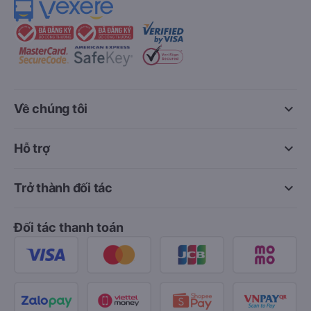
keyboard_arrow_down
Về chúng tôi
keyboard_arrow_down
Hỗ trợ
keyboard_arrow_down
Trở thành đối tác
Đối tác thanh toán