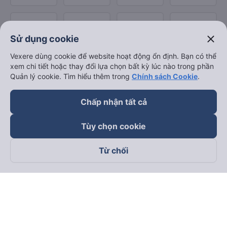
close
Sử dụng cookie
Vexere dùng cookie để website hoạt động ổn định. Bạn có thể
xem chi tiết hoặc thay đổi lựa chọn bất kỳ lúc nào trong phần
Quản lý cookie. Tìm hiểu thêm trong
Chính sách Cookie
.
Chấp nhận tất cả
Tùy chọn cookie
Từ chối
Theo dõi chúng tôi trên
Facebook
Tiktok
Youtube
Công ty TNHH Thương Mại Dịch Vụ Vexere