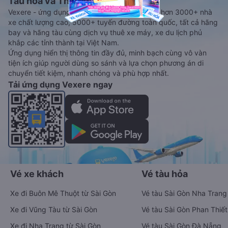
Tàu hoả và Thuê xe
Vexere - ứng dụng đặt vé đa phương tiện với hơn 3000+ nhà
xe chất lượng cao, 5000+ tuyến đường toàn quốc, tất cả hãng
bay và hãng tàu cùng dịch vụ thuê xe máy, xe du lịch phủ
khắp các tỉnh thành tại Việt Nam.
Ứng dụng hiển thị thông tin đầy đủ, minh bạch cùng vô vàn
tiện ích giúp người dùng so sánh và lựa chọn phương án di
chuyển tiết kiệm, nhanh chóng và phù hợp nhất.
Tải ứng dụng Vexere ngay
Vé xe khách
Vé tàu hỏa
Xe đi Buôn Mê Thuột từ Sài Gòn
Vé tàu Sài Gòn Nha Trang
Xe đi Vũng Tàu từ Sài Gòn
Vé tàu Sài Gòn Phan Thiết
Xe đi Nha Trang từ Sài Gòn
Vé tàu Sài Gòn Đà Nẵng