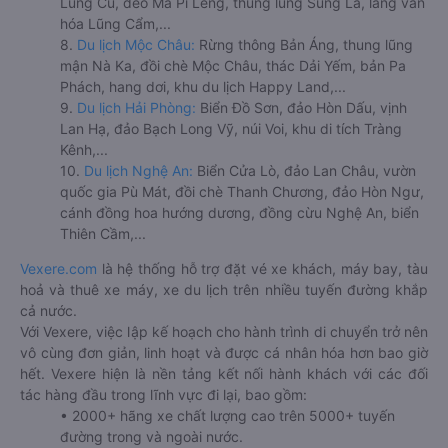
Lũng Cú, đèo Mã Pí Lèng, thung lũng Sủng Là, làng văn
hóa Lũng Cẩm,...
8.
Du lịch Mộc Châu:
Rừng thông Bản Áng, thung lũng
mận Nà Ka, đồi chè Mộc Châu, thác Dải Yếm, bản Pa
Phách, hang dơi, khu du lịch Happy Land,...
9.
Du lịch Hải Phòng:
Biển Đồ Sơn, đảo Hòn Dấu, vịnh
Lan Hạ, đảo Bạch Long Vỹ, núi Voi, khu di tích Tràng
Kênh,...
10.
Du lịch Nghệ An:
Biển Cửa Lò, đảo Lan Châu, vườn
quốc gia Pù Mát, đồi chè Thanh Chương, đảo Hòn Ngư,
cánh đồng hoa hướng dương, đồng cừu Nghệ An, biển
Thiên Cầm,...
Vexere.com
là hệ thống hỗ trợ đặt vé xe khách, máy bay, tàu
hoả và thuê xe máy, xe du lịch trên nhiều tuyến đường khắp
cả nước.
Với Vexere, việc lập kế hoạch cho hành trình di chuyển trở nên
vô cùng đơn giản, linh hoạt và được cá nhân hóa hơn bao giờ
hết. Vexere hiện là nền tảng kết nối hành khách với các đối
tác hàng đầu trong lĩnh vực đi lại, bao gồm:
• 2000+ hãng xe chất lượng cao trên 5000+ tuyến
đường trong và ngoài nước.