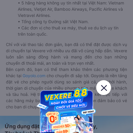
• 5 hãng hàng không uy tín nhất tại Việt Nam: Vietnam
Airlines, Vietjet Air, Bamboo Airways, Pacific Airlines và
Vietravel Airlines.
• Tổng công ty Đường sắt Việt Nam.
• Các đơn vị cho thuê xe máy, thuê xe du lịch uy tín
trên toàn quốc.
Chỉ với vài thao tác đơn giản, bạn đã có thể đặt được dịch vụ
di chuyển tại Vexere với nhiều ưu đãi vô cùng hấp dẫn. Vexere
luôn sẵn sàng đồng hành và mang đến cho bạn những
chuyến đi thoải mái, an toàn và trọn vẹn nhất.
Bên cạnh đó, bạn có thể tham khảo thêm các phương tiện
khác tại
Goyolo.com
cho chuyến đi sắp tới. Goyolo là nền tảng
đặt vé cho phép người dùng so sánh giá cả, giờ khởi hành,
thời gian di chuyển của nhiều phương tiện máy bay, xe khách
và tàu hoả. Hệ thống của Goyolo được liên kết trực tiếp với
các hãng máy bay, xe khách và tàu hoả, luôn đảm bảo có vé
cho bạn di chuyển.
Ứng dụng đặt vé Xe khách, Máy bay,