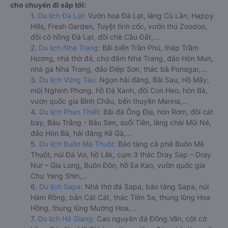
cho chuyến đi sắp tới:
1.
Du lịch Đà Lạt:
Vườn hoa Đà Lạt, làng Cù Lần, Happy
Hills, Fresh Garden, Tuyệt tình cốc, vườn thú Zoodoo,
đồi cỏ hồng Đà Lạt, đồi chè Cầu Đất,...
2.
Du lịch Nha Trang:
Bãi biển Trần Phú, tháp Trầm
Hương, nhà thờ đá, chợ đêm Nha Trang, đảo Hòn Mun,
nhà ga Nha Trang, đảo Điệp Sơn, thác bà Ponagar,...
3.
Du lịch Vũng Tàu:
Ngọn hải đăng, Bãi Sau, Hồ Mây,
mũi Nghinh Phong, hồ Đá Xanh, đồi Con Heo, hòn Bà,
vườn quốc gia Bình Châu, bến thuyền Marina,...
4.
Du lịch Phan Thiết:
Bãi đá Ông Địa, hòn Rơm, đồi cát
bay, Bàu Trắng - Bàu Sen, suối Tiên, làng chài Mũi Né,
đảo Hòn Bà, hải đăng Kê Gà,...
5.
Du lịch Buôn Ma Thuột:
Bảo tàng cà phê Buôn Mê
Thuột, núi Đá Voi, hồ Lắk, cụm 3 thác Dray Sap – Dray
Nur – Gia Long, Buôn Đôn, hồ Ea Kao, vườn quốc gia
Chư Yang Shin,...
6.
Du lịch Sapa:
Nhà thờ đá Sapa, bảo tàng Sapa, núi
Hàm Rồng, bản Cát Cát, thác Tiên Sa, thung lũng Hoa
Hồng, thung lũng Mường Hoa,...
7.
Du lịch Hà Giang:
Cao nguyên đá Đồng Văn, cột cờ