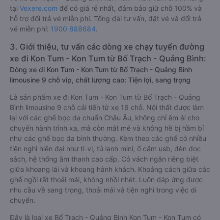
tại
Vexere.com
để có giá rẻ nhất, đảm bảo giữ chỗ 100% và
hỗ trợ đổi trả vé miễn phí. Tổng đài tư vấn, đặt vé và đổi trả
vé miễn phí:
1900 888684
.
3. Giới thiệu, tư vấn các dòng xe chạy tuyến đường
xe đi Kon Tum - Kon Tum từ Bố Trạch - Quảng Bình:
Dòng xe đi Kon Tum - Kon Tum từ Bố Trạch - Quảng Bình
limousine 9 chỗ vip, chất lượng cao: Tiện lợi, sang trọng
Là sản phẩm xe đi Kon Tum - Kon Tum từ Bố Trạch - Quảng
Bình limousine 9 chỗ cải tiến từ xe 16 chỗ. Nội thất được làm
lại với các ghế bọc da chuẩn Châu Âu, không chỉ êm ái cho
chuyến hành trình xa, mà còn mát mẻ và không hề bị hầm bí
như các ghế bọc da bình thường. Kèm theo các ghế có nhiều
tiện nghi hiện đại như ti-vi, tủ lạnh mini, ổ cắm usb, đèn đọc
sách, hệ thống âm thanh cao cấp. Có vách ngăn riêng biệt
giữa khoang lái và khoang hành khách. Khoảng cách giữa các
ghế ngồi rất thoải mái, không nhồi nhét. Luôn đáp ứng được
nhu cầu về sang trọng, thoải mái và tiện nghi trong việc di
chuyển.
Đây là loại xe Bố Trạch - Quảng Bình Kon Tum - Kon Tum có