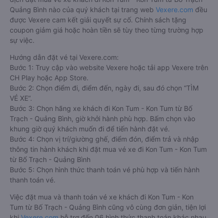
Quảng Bình nào của quý khách tại trang web
Vexere.com
đều
được Vexere cam kết giải quyết sự cố. Chính sách tặng
coupon giảm giá hoặc hoàn tiền sẽ tùy theo từng trường hợp
sự việc.
Hướng dẫn đặt vé tại Vexere.com:
Bước 1: Truy cập vào website Vexere hoặc tải app Vexere trên
CH Play hoặc App Store.
Bước 2: Chọn điểm đi, điểm đến, ngày đi, sau đó chọn “TÌM
VÉ XE”.
Bước 3: Chọn hãng xe khách đi Kon Tum - Kon Tum từ Bố
Trạch - Quảng Bình, giờ khởi hành phù hợp. Bấm chọn vào
khung giờ quý khách muốn đi để tiến hành đặt vé.
Bước 4: Chọn vị trí/giường ghế, điểm đón, điểm trả và nhập
thông tin hành khách khi đặt mua vé xe đi Kon Tum - Kon Tum
từ Bố Trạch - Quảng Bình
Bước 5: Chọn hình thức thanh toán vé phù hợp và tiến hành
thanh toán vé.
Việc đặt mua và thanh toán vé xe khách đi Kon Tum - Kon
Tum từ Bố Trạch - Quảng Bình cũng vô cùng đơn giản, tiện lợi
khi
Vexere.com
hỗ trợ đến 06 hình thức thanh toán khác nhau