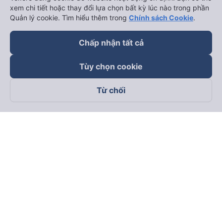
xem chi tiết hoặc thay đổi lựa chọn bất kỳ lúc nào trong phần
Quản lý cookie. Tìm hiểu thêm trong
Chính sách Cookie
.
Chấp nhận tất cả
Tùy chọn cookie
Từ chối
Theo dõi chúng tôi trên
Facebook
Tiktok
Youtube
Công ty TNHH Thương Mại Dịch Vụ Vexere
Địa chỉ đăng ký kinh doanh: 8C Chữ Đồng Tử, Phường Tân
Sơn Nhất, TP. Hồ Chí Minh, Việt Nam
Địa chỉ
:
Lầu 2, toà nhà H3 Circo Hoàng Diệu, 384 Hoàng Diệu,
Phường Khánh Hội, TP Hồ Chí Minh, Việt Nam
Tầng 3, toà nhà 101 Láng Hạ, 101 Láng Hạ, Phường Láng, TP.
Hà Nội, Việt Nam