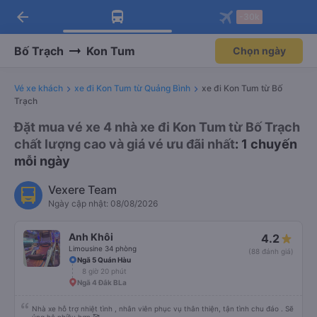
arrow_back
Tải app Vexere ngay!
Tải app Vexere
-30k
Mở app
Mở app
Nhận ưu đãi thành viên độc
-30k/ghế khi đặt vé máy bay qua
quyền
app
Bố Trạch
Kon Tum
Chọn ngày
Vé xe khách
xe đi Kon Tum từ Quảng Bình
xe đi Kon Tum từ Bố
Trạch
Đặt mua vé xe 4 nhà xe đi Kon Tum từ Bố Trạch
chất lượng cao và giá vé ưu đãi nhất
: 1 chuyến
mỗi ngày
Vexere Team
Ngày cập nhật: 08/08/2026
Anh Khôi
4.2
Limousine 34 phòng
(88 đánh giá)
Ngã 5 Quán Hàu
8 giờ 20 phút
Ngã 4 Đắk BLa
Nhà xe hỗ trợ nhiệt tình , nhân viên phục vụ thân thiện, tận tình chu đáo . Sẽ