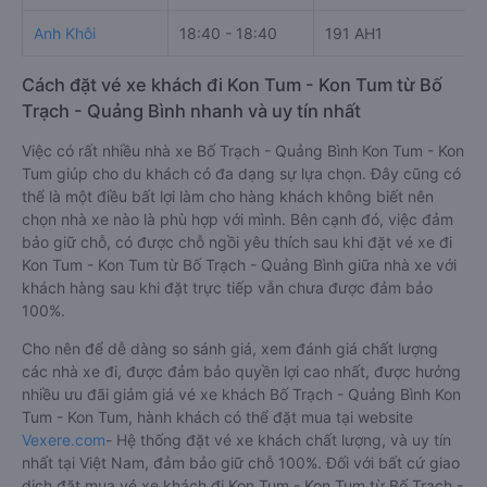
Anh Khôi
18:40 - 18:40
191 AH1
Cách đặt vé xe khách đi Kon Tum - Kon Tum từ Bố
Trạch - Quảng Bình nhanh và uy tín nhất
Việc có rất nhiều nhà xe Bố Trạch - Quảng Bình Kon Tum - Kon
Tum giúp cho du khách có đa dạng sự lựa chọn. Đây cũng có
thể là một điều bất lợi làm cho hàng khách không biết nên
chọn nhà xe nào là phù hợp với mình. Bên cạnh đó, việc đảm
bảo giữ chỗ, có được chỗ ngồi yêu thích sau khi đặt vé xe đi
Kon Tum - Kon Tum từ Bố Trạch - Quảng Bình giữa nhà xe với
khách hàng sau khi đặt trực tiếp vẫn chưa được đảm bảo
100%.
Cho nên để dễ dàng so sánh giá, xem đánh giá chất lượng
các nhà xe đi, được đảm bảo quyền lợi cao nhất, được hưởng
nhiều ưu đãi giảm giá vé xe khách Bố Trạch - Quảng Bình Kon
Tum - Kon Tum, hành khách có thể đặt mua tại website
Vexere.com
- Hệ thống đặt vé xe khách chất lượng, và uy tín
nhất tại Việt Nam, đảm bảo giữ chỗ 100%. Đối với bất cứ giao
dịch đặt mua vé xe khách đi Kon Tum - Kon Tum từ Bố Trạch -