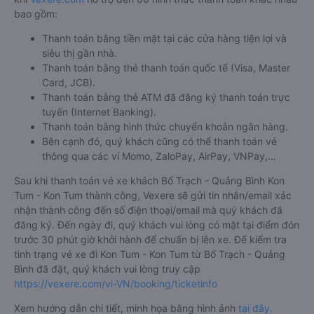
bao gồm:
Thanh toán bằng tiền mặt tại các cửa hàng tiện lợi và
siêu thị gần nhà.
Thanh toán bằng thẻ thanh toán quốc tế (Visa, Master
Card, JCB).
Thanh toán bằng thẻ ATM đã đăng ký thanh toán trực
tuyến (Internet Banking).
Thanh toán bằng hình thức chuyển khoản ngân hàng.
Bên cạnh đó, quý khách cũng có thể thanh toán vé
thông qua các ví Momo, ZaloPay, AirPay, VNPay,…
Sau khi thanh toán vé xe khách Bố Trạch - Quảng Bình Kon
Tum - Kon Tum thành công, Vexere sẽ gửi tin nhắn/email xác
nhận thành công đến số điện thoại/email mà quý khách đã
đăng ký. Đến ngày đi, quý khách vui lòng có mặt tại điểm đón
trước 30 phút giờ khởi hành để chuẩn bị lên xe. Để kiểm tra
tình trạng vé xe đi Kon Tum - Kon Tum từ Bố Trạch - Quảng
Bình đã đặt, quý khách vui lòng truy cập
https://vexere.com/vi-VN/booking/ticketinfo
Xem hướng dẫn chi tiết, minh họa bằng hình ảnh
tại đây.