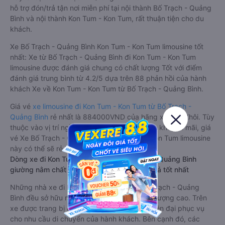
hỗ trợ đón/trả tận nơi miễn phí tại nội thành Bố Trạch - Quảng
Bình và nội thành Kon Tum - Kon Tum, rất thuận tiện cho du
khách.
Xe Bố Trạch - Quảng Bình Kon Tum - Kon Tum limousine tốt
nhất: Xe từ Bố Trạch - Quảng Bình đi Kon Tum - Kon Tum
limousine được đánh giá chung có chất lượng Tốt với điểm
đánh giá trung bình từ 4.2/5 dựa trên 88 phản hồi của hành
khách Xe về Kon Tum - Kon Tum từ Bố Trạch - Quảng Bình.
Giá vé
xe limousine đi Kon Tum - Kon Tum từ Bố Trạch -
Quảng Bình
rẻ nhất là 884000VND của hãng xe Anh Khôi. Tùy
thuộc vào vị trí ngồi của bạn và chương trình khuyến mãi, giá
vé Xe Bố Trạch - Quảng Bình đi Kon Tum - Kon Tum limousine
này có thể sẽ rẻ hơn
Dòng xe đi Kon Tum - Kon Tum từ Bố Trạch - Quảng Bình
giường nằm chất lượng cao: Thoải mái, giá cả tốt nhất
Những nhà xe đi Kon Tum - Kon Tum từ Bố Trạch - Quảng
Bình đều sở hữu những xe giường nằm chất lượng cao. Trên
xe được trang bị đầy đủ các trang thiết bị hiện đại phục vụ
cho nhu cầu di chuyển của hành khách. Bên cạnh đó, các