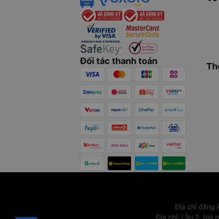
Đối tác thanh toán
Th
Địa chỉ đăng
Địa chỉ
:
Lầu 2, toà 