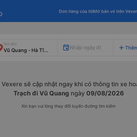
Đơn hàng của tôi
Mở bán vé trên Vexe
fo
Nơi đến
add
Nhập ngày đi
Thêm
y. Vexere sẽ cập nhật ngay khi có thông tin xe
hoạ
Trạch đi Vũ Quang
ngày
09/08/2026
Xin bạn vui lòng thay đổi tuyến đường tìm kiếm