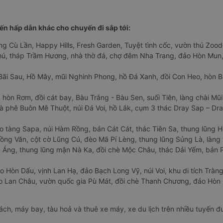
n hấp dẫn khác cho chuyến đi sắp tới:
ng Cù Lần, Happy Hills, Fresh Garden, Tuyệt tình cốc, vườn thú Zoodo
Phú, tháp Trầm Hương, nhà thờ đá, chợ đêm Nha Trang, đảo Hòn Mun,
Bãi Sau, Hồ Mây, mũi Nghinh Phong, hồ Đá Xanh, đồi Con Heo, hòn B
 hòn Rơm, đồi cát bay, Bàu Trắng - Bàu Sen, suối Tiên, làng chài Mũi
à phê Buôn Mê Thuột, núi Đá Voi, hồ Lắk, cụm 3 thác Dray Sap – Dra
o tàng Sapa, núi Hàm Rồng, bản Cát Cát, thác Tiên Sa, thung lũng 
ng Văn, cột cờ Lũng Cú, đèo Mã Pí Lèng, thung lũng Sủng Là, làng 
Áng, thung lũng mận Nà Ka, đồi chè Mộc Châu, thác Dải Yếm, bản P
o Hòn Dấu, vịnh Lan Hạ, đảo Bạch Long Vỹ, núi Voi, khu di tích Tràng
ảo Lan Châu, vườn quốc gia Pù Mát, đồi chè Thanh Chương, đảo Hò
hách, máy bay, tàu hoả và thuê xe máy, xe du lịch trên nhiều tuyến 