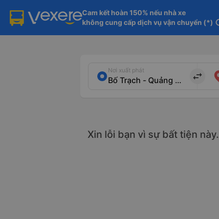
Cam kết hoàn 150% nếu nhà xe

không cung cấp dịch vụ vận chuyển (*)
in
Nơi xuất phát
import_export
Xin lỗi bạn vì sự bất tiện nà