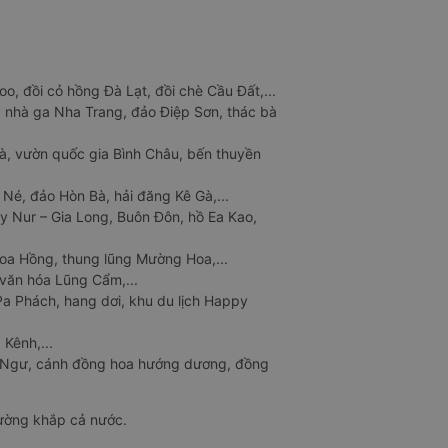
o, đồi cỏ hồng Đà Lạt, đồi chè Cầu Đất,...
 nhà ga Nha Trang, đảo Điệp Sơn, thác bà
à, vườn quốc gia Bình Châu, bến thuyền
 Né, đảo Hòn Bà, hải đăng Kê Gà,...
y Nur – Gia Long, Buôn Đôn, hồ Ea Kao,
Hoa Hồng, thung lũng Mường Hoa,...
văn hóa Lũng Cẩm,...
a Phách, hang dơi, khu du lịch Happy
 Kênh,...
n Ngư, cánh đồng hoa hướng dương, đồng
đường khắp cả nước.