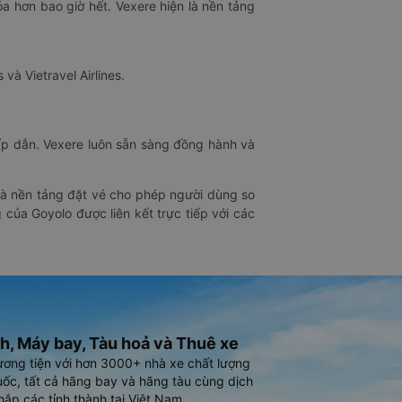
óa hơn bao giờ hết. Vexere hiện là nền tảng
 và Vietravel Airlines.
hấp dẫn. Vexere luôn sẵn sàng đồng hành và
 là nền tảng đặt vé cho phép người dùng so
 của Goyolo được liên kết trực tiếp với các
h, Máy bay, Tàu hoả và Thuê xe
ương tiện với hơn 3000+ nhà xe chất lượng
ốc, tất cả hãng bay và hãng tàu cùng dịch
hắp các tỉnh thành tại Việt Nam.