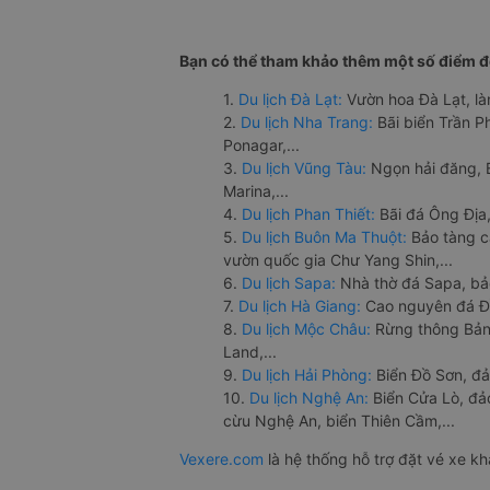
Bạn có thể tham khảo thêm một số điểm đế
1.
Du lịch Đà Lạt:
Vườn hoa Đà Lạt, là
2.
Du lịch Nha Trang:
Bãi biển Trần 
Ponagar,...
3.
Du lịch Vũng Tàu:
Ngọn hải đăng, 
Marina,...
4.
Du lịch Phan Thiết:
Bãi đá Ông Địa,
5.
Du lịch Buôn Ma Thuột:
Bảo tàng c
vườn quốc gia Chư Yang Shin,...
6.
Du lịch Sapa:
Nhà thờ đá Sapa, bả
7.
Du lịch Hà Giang:
Cao nguyên đá Đồ
8.
Du lịch Mộc Châu:
Rừng thông Bản 
Land,...
9.
Du lịch Hải Phòng:
Biển Đồ Sơn, đả
10.
Du lịch Nghệ An:
Biển Cửa Lò, đ
cừu Nghệ An, biển Thiên Cầm,...
Vexere.com
là hệ thống hỗ trợ đặt vé xe k