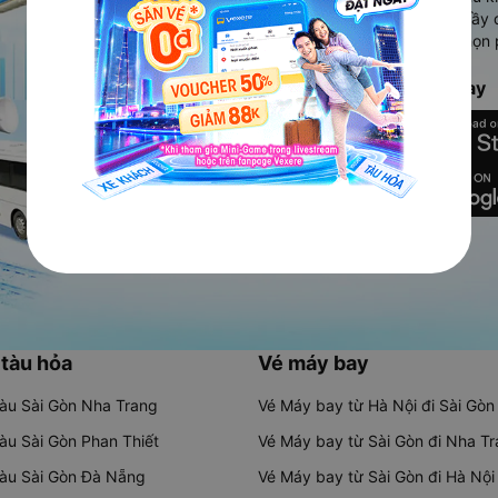
Ứng dụng hiển thị thông tin đầy 
người dùng so sánh và lựa chọn 
chóng và phù hợp nhất.
Tải ứng dụng Vexere ngay
 tàu hỏa
Vé máy bay
tàu Sài Gòn Nha Trang
Vé Máy bay từ Hà Nội đi Sài Gòn
tàu Sài Gòn Phan Thiết
Vé Máy bay từ Sài Gòn đi Nha T
tàu Sài Gòn Đà Nẵng
Vé Máy bay từ Sài Gòn đi Hà Nội