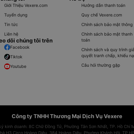
Giới Thiệu Vexere.com
Hướng dẫn thanh toán
Tuyển dụng
Quy chế Vexere.com
Tin tức
Chính sách bảo mật thông 
Liên hệ
Chính sách bảo mật thanh
eo dõi chúng tôi trên
toán
Facebook
Chính sách và quy trình giả
quyết tranh chấp, khiếu nạ
Tiktok
Câu hỏi thường gặp
Youtube
Công ty TNHH Thương Mại Dịch Vụ Vexere
 ký kinh doanh: 8C Chữ Đồng Tử, Phường Tân Sơn Nhất, TP. Hồ Chí M
nhà H3 Circo Hoàng Diệu, 384 Hoàng Diệu, Phường Khánh Hội, TP Hồ