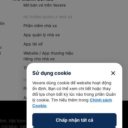
Mở bán vé trên Vexere
HỆ THỐNG QUẢN LÝ NHÀ XE
tin
Phần mềm nhà xe
App quản lý nhà xe
App tài xế
i
i
Website / App thương hiệu
riêng cho nhà xe
Tổng đài AI
close
Sử dụng cookie
HỆ THỐNG QUẢN LÝ HÀNG HOÁ
Vexere dùng cookie để website hoạt động
Phần mềm quản lý hàng hoá
ổn định. Bạn có thể xem chi tiết hoặc thay
đổi lựa chọn bất kỳ lúc nào trong phần Quản
App quản lý hàng hoá
lý cookie. Tìm hiểu thêm trong
Chính sách
Cookie
.
Chấp nhận tất cả
inh, Việt Nam
 Chí Minh, Việt Nam