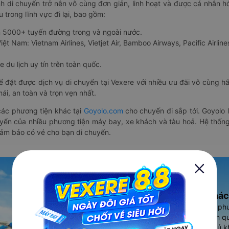
nh di chuyển trở nên vô cùng đơn giản, linh hoạt và được cá nhân h
 trong lĩnh vực đi lại, bao gồm:
n 5000+ tuyến đường trong và ngoài nước.
ệt Nam: Vietnam Airlines, Vietjet Air, Bamboo Airways, Pacific Airlines
 du lịch uy tín trên toàn quốc.
thể đặt được dịch vụ di chuyển tại Vexere với nhiều ưu đãi vô cùng 
i, an toàn và trọn vẹn nhất.
ác phương tiện khác tại
Goyolo.com
cho chuyến đi sắp tới. Goyolo
huyển của nhiều phương tiện máy bay, xe khách và tàu hoả. Hệ thống
đảm bảo có vé cho bạn di chuyển.
Ứng dụng đặt vé Xe khác
Vexere - ứng dụng đặt vé đa ph
cao, 5000+ tuyến đường toàn qu
vụ thuê xe máy, xe du lịch phủ k