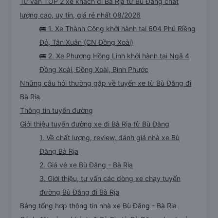
Tư vấn TOP 2 xe khách đi Bà Rịa từ Bù Đăng chất
lượng cao, uy tín, giá rẻ nhất 08/2026
🚌 1. Xe Thành Công khởi hành tại 604 Phú Riềng
Đỏ, Tân Xuân (CN Đồng Xoài)
🚌 2. Xe Phương Hồng Linh khởi hành tại Ngã 4
Đồng Xoài, Đồng Xoài, Bình Phước
Những câu hỏi thường gặp về tuyến xe từ Bù Đăng đi
Bà Rịa
Thông tin tuyến đường
Giới thiệu tuyến đường xe đi Bà Rịa từ Bù Đăng
1. Về chất lượng, review, đánh giá nhà xe Bù
Đăng Bà Rịa
2. Giá vé xe Bù Đăng - Bà Rịa
3. Giới thiệu, tư vấn các dòng xe chạy tuyến
đường Bù Đăng đi Bà Rịa
Bảng tổng hợp thông tin nhà xe Bù Đăng - Bà Rịa