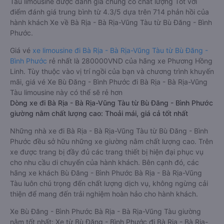
Tàu limousine được đánh giá chung có chất lượng Tốt với
điểm đánh giá trung bình từ 4.3/5 dựa trên 714 phản hồi của
hành khách Xe về Bà Rịa - Bà Rịa-Vũng Tàu từ Bù Đăng - Bình
Phước.
Giá vé
xe limousine đi Bà Rịa - Bà Rịa-Vũng Tàu từ Bù Đăng -
Bình Phước
rẻ nhất là 280000VND của hãng xe Phương Hồng
Linh. Tùy thuộc vào vị trí ngồi của bạn và chương trình khuyến
mãi, giá vé Xe Bù Đăng - Bình Phước đi Bà Rịa - Bà Rịa-Vũng
Tàu limousine này có thể sẽ rẻ hơn
Dòng xe đi Bà Rịa - Bà Rịa-Vũng Tàu từ Bù Đăng - Bình Phước
giường nằm chất lượng cao: Thoải mái, giá cả tốt nhất
Những nhà xe đi Bà Rịa - Bà Rịa-Vũng Tàu từ Bù Đăng - Bình
Phước đều sở hữu những xe giường nằm chất lượng cao. Trên
xe được trang bị đầy đủ các trang thiết bị hiện đại phục vụ
cho nhu cầu di chuyển của hành khách. Bên cạnh đó, các
hãng xe khách Bù Đăng - Bình Phước Bà Rịa - Bà Rịa-Vũng
Tàu luôn chú trọng đến chất lượng dịch vụ, không ngừng cải
thiện để mang đến trải nghiệm hoàn hảo cho hành khách.
Xe Bù Đăng - Bình Phước Bà Rịa - Bà Rịa-Vũng Tàu giường
nằm tốt nhất: Xe từ Bù Đăng - Bình Phước đi Bà Rịa - Bà Rịa-