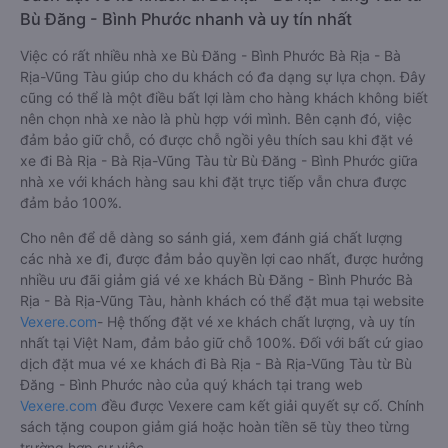
Bù Đăng - Bình Phước nhanh và uy tín nhất
Việc có rất nhiều nhà xe Bù Đăng - Bình Phước Bà Rịa - Bà
Rịa-Vũng Tàu giúp cho du khách có đa dạng sự lựa chọn. Đây
cũng có thể là một điều bất lợi làm cho hàng khách không biết
nên chọn nhà xe nào là phù hợp với mình. Bên cạnh đó, việc
đảm bảo giữ chỗ, có được chỗ ngồi yêu thích sau khi đặt vé
xe đi Bà Rịa - Bà Rịa-Vũng Tàu từ Bù Đăng - Bình Phước giữa
nhà xe với khách hàng sau khi đặt trực tiếp vẫn chưa được
đảm bảo 100%.
Cho nên để dễ dàng so sánh giá, xem đánh giá chất lượng
các nhà xe đi, được đảm bảo quyền lợi cao nhất, được hưởng
nhiều ưu đãi giảm giá vé xe khách Bù Đăng - Bình Phước Bà
Rịa - Bà Rịa-Vũng Tàu, hành khách có thể đặt mua tại website
Vexere.com
- Hệ thống đặt vé xe khách chất lượng, và uy tín
nhất tại Việt Nam, đảm bảo giữ chỗ 100%. Đối với bất cứ giao
dịch đặt mua vé xe khách đi Bà Rịa - Bà Rịa-Vũng Tàu từ Bù
Đăng - Bình Phước nào của quý khách tại trang web
Vexere.com
đều được Vexere cam kết giải quyết sự cố. Chính
sách tặng coupon giảm giá hoặc hoàn tiền sẽ tùy theo từng
trường hợp sự việc.