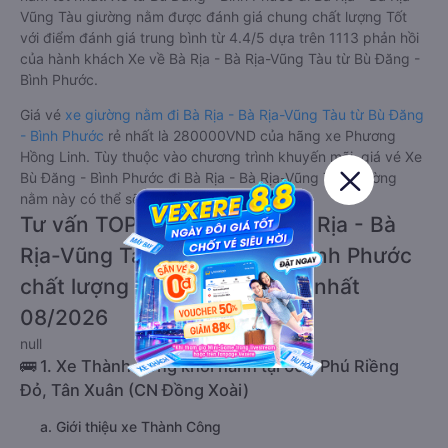
Vũng Tàu giường nằm được đánh giá chung chất lượng Tốt
với điểm đánh giá trung bình từ 4.4/5 dựa trên 1113 phản hồi
của hành khách Xe về Bà Rịa - Bà Rịa-Vũng Tàu từ Bù Đăng -
Bình Phước.
Giá vé
xe giường nằm đi Bà Rịa - Bà Rịa-Vũng Tàu từ Bù Đăng
- Bình Phước
rẻ nhất là 280000VND của hãng xe Phương
Hồng Linh. Tùy thuộc vào chương trình khuyến mãi, giá vé Xe
Bù Đăng - Bình Phước đi Bà Rịa - Bà Rịa-Vũng Tàu giường
nằm này có thể sẽ rẻ hơn.
Tư vấn TOP 2 xe khách đi Bà Rịa - Bà
Rịa-Vũng Tàu từ Bù Đăng - Bình Phước
chất lượng cao, uy tín, giá rẻ nhất
08/2026
null
🚌 1. Xe Thành Công khởi hành tại 604 Phú Riềng
Đỏ, Tân Xuân (CN Đồng Xoài)
a. Giới thiệu xe Thành Công