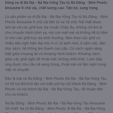
Dòng xe đi Bà Rịa - Bà Rịa-Vũng Tàu từ Bù Đăng - Bình Phước
limousine 9 chỗ vip, chất lượng cao: Tiện lợi, sang trọng
Là sản phẩm xe đi Bà Rịa - Bà Rịa-Vũng Tàu từ Bù Đăng - Bình
Phước limousine 9 chỗ cải tiến từ xe 16 chỗ. Nội thất được
làm lại với các ghế bọc da chuẩn Châu Âu, không chỉ êm ái
cho chuyến hành trình xa, mà còn mát mẻ và không hề bị hầm
bí như các ghế bọc da bình thường. Kèm theo các ghế có
nhiều tiện nghi hiện đại như ti-vi, tủ lạnh mini, ổ cắm usb, đèn
đọc sách, hệ thống âm thanh cao cấp. Có vách ngăn riêng
biệt giữa khoang lái và khoang hành khách. Khoảng cách
giữa các ghế ngồi rất thoải mái, không nhồi nhét. Luôn đáp
ứng được nhu cầu về sang trọng, thoải mái và tiện nghi trong
việc di chuyển.
Đây là loại xe Bù Đăng - Bình Phước Bà Rịa - Bà Rịa-Vũng Tàu
có hỗ trợ đón/trả tận nơi miễn phí tại nội thành Bù Đăng - Bình
Phước và nội thành Bà Rịa - Bà Rịa-Vũng Tàu, rất thuận tiện
cho du khách.
Xe Bù Đăng - Bình Phước Bà Rịa - Bà Rịa-Vũng Tàu limousine
tốt nhất: Xe từ Bù Đăng - Bình Phước đi Bà Rịa - Bà Rịa-Vũng