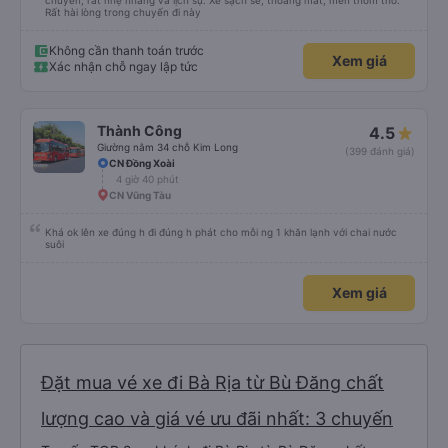
chuyến, rất nhẹ nhàng và lịch sự. Xe sạch sẽ, thoáng mát, mền thơm tho.
Rất hài lòng trong chuyến đi này
Không cần thanh toán trước
Xem giá
Xác nhận chỗ ngay lập tức
Thành Công
4.5
Giường nằm 34 chỗ Kim Long
(399 đánh giá)
CN Đồng Xoài
4 giờ 40 phút
CN Vũng Tàu
Khá ok lên xe đúng h đi đúng h phát cho mỗi ng 1 khăn lạnh với chai nước
suôi
Xem giá
Đặt mua vé xe đi Bà Rịa từ Bù Đăng chất
lượng cao và giá vé ưu đãi nhất: 3 chuyến