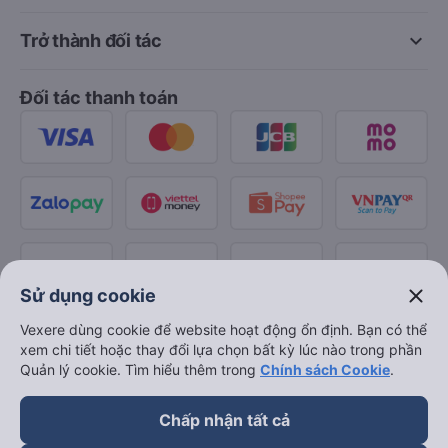
keyboard_arrow_down
Trở thành đối tác
Đối tác thanh toán
close
Sử dụng cookie
Vexere dùng cookie để website hoạt động ổn định. Bạn có thể
xem chi tiết hoặc thay đổi lựa chọn bất kỳ lúc nào trong phần
Quản lý cookie. Tìm hiểu thêm trong
Chính sách Cookie
.
Chấp nhận tất cả