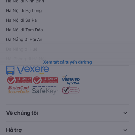
Hà Nội đi Ninh Bình
Hà Nội đi Hạ Long
Hà Nội đi Sa Pa
Hà Nội đi Tam Đảo
Đà Nẵng đi Hội An
Đà Nẵng đi Huế
Hải Phòng đi Hà Nội
Xem tất cả tuyến đường
keyboard_arrow_down
Về chúng tôi
keyboard_arrow_down
Hỗ trợ