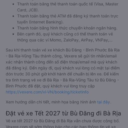
Thanh toán bằng thẻ thanh toán quốc tế (Visa, Master
Card, JCB).
Thanh toán bằng thẻ ATM đã đăng ký thanh toán trực
tuyến (Internet Banking).
Thanh toán bằng hình thức chuyển khoản ngân hàng.
Bên cạnh đó, quý khách cũng có thể thanh toán vé
thông qua các ví Momo, ZaloPay, AirPay, VNPay,…
Sau khi thanh toán vé xe khách Bù Đăng - Bình Phước Bà Rịa
- Bà Rịa-Vũng Tàu thành công, Vexere sẽ gửi tin nhắn/email
xác nhận thành công đến số điện thoại/email mà quý khách
đã đăng ký. Đến ngày đi, quý khách vui lòng có mặt tại điểm
đón trước 30 phút giờ khởi hành để chuẩn bị lên xe. Để kiểm
tra tình trạng vé xe đi Bà Rịa - Bà Rịa-Vũng Tàu từ Bù Đăng -
Bình Phước đã đặt, quý khách vui lòng truy cập
https://vexere.com/vi-VN/booking/ticketinfo
Xem hướng dẫn chi tiết, minh họa bằng hình ảnh
tại đây.
Đặt vé xe Tết 2027 từ Bù Đăng đi Bà Rịa
Vé xe tết 2027 từ Bù Đăng đi Bà Rịa vẫn chưa được công bố.
Vexere.com sẽ sớm thông báo cho các bạn thông tin vé xe