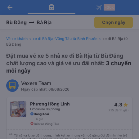
arrow_back
Tải app Vexere ngay!
Tải app Vexere
-30k
Mở app
Mở app
Nhận ưu đãi thành viên độc
-30k/ghế khi đặt vé máy bay qua
quyền
app
Bù Đăng
Bà Rịa
Chọn ngày
Vé xe khách
xe đi Bà Rịa-Vũng Tàu từ Bình Phước
xe đi Bà Rịa từ
Bù Đăng
Đặt mua vé xe 5 nhà xe đi Bà Rịa từ Bù Đăng
chất lượng cao và giá vé ưu đãi nhất
: 3 chuyến
mỗi ngày
Vexere Team
Ngày cập nhật: 08/08/2026
Phương Hồng Linh
4.3
Limousine 36 phòng
(715 đánh giá)
Đồng Xoài
6 giờ
Bến xe Vũng Tàu
Tài xế và lơ xe dễ thương, mình kẹt xe nhưng vẫn cố gắng đợi để mình ko trễ