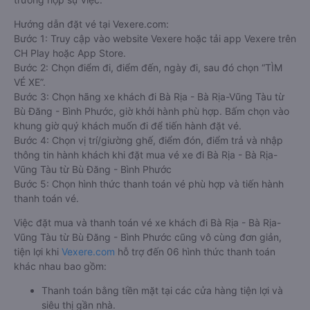
Hướng dẫn đặt vé tại Vexere.com:
Bước 1: Truy cập vào website Vexere hoặc tải app Vexere trên
CH Play hoặc App Store.
Bước 2: Chọn điểm đi, điểm đến, ngày đi, sau đó chọn “TÌM
VÉ XE”.
Bước 3: Chọn hãng xe khách đi Bà Rịa - Bà Rịa-Vũng Tàu từ
Bù Đăng - Bình Phước, giờ khởi hành phù hợp. Bấm chọn vào
khung giờ quý khách muốn đi để tiến hành đặt vé.
Bước 4: Chọn vị trí/giường ghế, điểm đón, điểm trả và nhập
thông tin hành khách khi đặt mua vé xe đi Bà Rịa - Bà Rịa-
Vũng Tàu từ Bù Đăng - Bình Phước
Bước 5: Chọn hình thức thanh toán vé phù hợp và tiến hành
thanh toán vé.
Việc đặt mua và thanh toán vé xe khách đi Bà Rịa - Bà Rịa-
Vũng Tàu từ Bù Đăng - Bình Phước cũng vô cùng đơn giản,
tiện lợi khi
Vexere.com
hỗ trợ đến 06 hình thức thanh toán
khác nhau bao gồm:
Thanh toán bằng tiền mặt tại các cửa hàng tiện lợi và
siêu thị gần nhà.