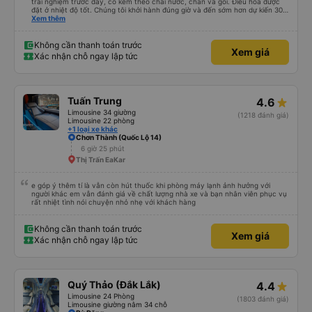
trải nghiệm trước đây, có kèm theo chai nước, chăn và gối. Điều hòa được
đặt ở nhiệt độ tốt. Chúng tôi khởi hành đúng giờ và đến sớm hơn dự kiến 30
phút. Tài xế rất tuyệt so với những tài xế khác ở Việt Nam! Không quá nhiều
Xem thêm
tiếng còi xe, không có nhạc lớn hoặc tiếng ồn khác và cảm giác lái xe an
toàn nên rất dễ ngủ. Tôi rất vui vì đã đặt qua Vexere và có vị trí xe buýt trên
GPS và biển số xe vì tôi phải tìm kiếm xung quanh bến xe để tìm thấy nó, đây
Không cần thanh toán trước
Xem giá
là vấn đề của bến xe Đà Lạt (không phải tất cả các xe buýt đều có bảng
Xác nhận chỗ ngay lập tức
thông tin), chứ không phải của công ty.
Tuấn Trung
4.6
Limousine 34 giường
(1218 đánh giá)
Limousine 22 phòng
+1 loại xe khác
Chơn Thành (Quốc Lộ 14)
6 giờ 25 phút
Thị Trấn EaKar
e góp ý thêm tí là vẫn còn hút thuốc khi phòng máy lạnh ảnh hưởng với
người khác em vẫn đánh giá về chất lượng nhà xe và bạn nhân viên phục vụ
rất nhiệt tình nói chuyện nhỏ nhẹ với khách hàng
Không cần thanh toán trước
Xem giá
Xác nhận chỗ ngay lập tức
Quý Thảo (Đắk Lắk)
4.4
Limousine 24 Phòng
(1803 đánh giá)
Limousine giường nằm 34 chỗ