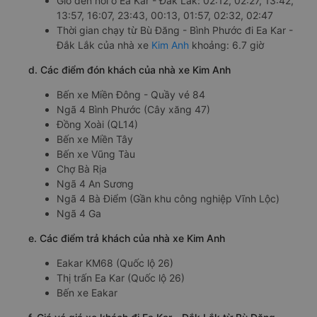
Giờ đến nơi ở Ea Kar - Đắk Lắk: 02:12, 02:27, 13:42,
13:57, 16:07, 23:43, 00:13, 01:57, 02:32, 02:47
Thời gian chạy từ Bù Đăng - Bình Phước đi Ea Kar -
Đắk Lắk của nhà xe
Kim Anh
khoảng: 6.7 giờ
d. Các điểm đón khách của nhà xe Kim Anh
Bến xe Miền Đông - Quầy vé 84
Ngã 4 Bình Phước (Cây xăng 47)
Đồng Xoài (QL14)
Bến xe Miền Tây
Bến xe Vũng Tàu
Chợ Bà Rịa
Ngã 4 An Sương
Ngã 4 Bà Điểm (Gần khu công nghiệp Vĩnh Lộc)
Ngã 4 Ga
e. Các điểm trả khách của nhà xe Kim Anh
Eakar KM68 (Quốc lộ 26)
Thị trấn Ea Kar (Quốc lộ 26)
Bến xe Eakar