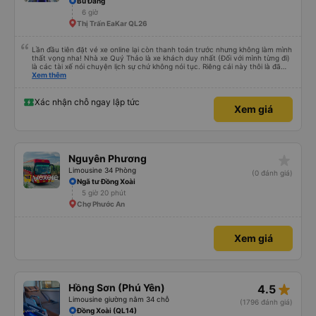
Bù Đăng
6 giờ
Thị Trấn EaKar QL26
Lần đầu tiên đặt vé xe online lại còn thanh toán trước nhưng không làm mình
thất vọng nha! Nhà xe Quý Thảo là xe khách duy nhất (Đối với mình từng đi)
là các tài xế nói chuyện lịch sự chứ không nói tục. Riêng cái này thôi là đã
đánh giá 5 sao rồi. Chú tài xế còn uống pepsi rất dễ thương chứ không có
Xem thêm
hút thuốc phè phè như các xe khác. Đón trả đúng điểm. Được nằm đúng
giường đã đặt. Nói chung 10 điểm.
Xác nhận chỗ ngay lập tức
Xem giá
star_rate
Nguyên Phương
Limousine 34 Phòng
(0 đánh giá)
Ngã tư Đồng Xoài
5 giờ 20 phút
Chợ Phước An
Xem giá
star_rate
Hồng Sơn (Phú Yên)
4.5
Limousine giường nằm 34 chỗ
(1796 đánh giá)
Đồng Xoài (QL14)