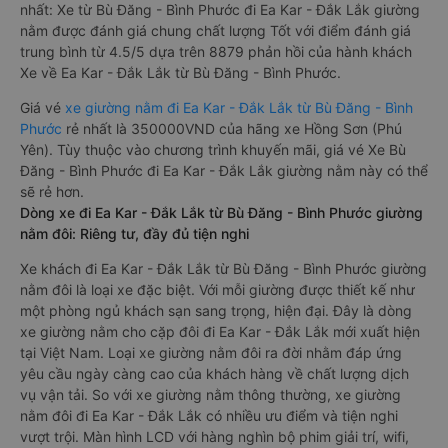
nhất: Xe từ Bù Đăng - Bình Phước đi Ea Kar - Đắk Lắk giường
nằm được đánh giá chung chất lượng Tốt với điểm đánh giá
trung bình từ 4.5/5 dựa trên 8879 phản hồi của hành khách
Xe về Ea Kar - Đắk Lắk từ Bù Đăng - Bình Phước.
Giá vé
xe giường nằm đi Ea Kar - Đắk Lắk từ Bù Đăng - Bình
Phước
rẻ nhất là 350000VND của hãng xe Hồng Sơn (Phú
Yên). Tùy thuộc vào chương trình khuyến mãi, giá vé Xe Bù
Đăng - Bình Phước đi Ea Kar - Đắk Lắk giường nằm này có thể
sẽ rẻ hơn.
Dòng xe đi Ea Kar - Đắk Lắk từ Bù Đăng - Bình Phước giường
nằm đôi: Riêng tư, đầy đủ tiện nghi
Xe khách đi Ea Kar - Đắk Lắk từ Bù Đăng - Bình Phước giường
nằm đôi là loại xe đặc biệt. Với mỗi giường được thiết kế như
một phòng ngủ khách sạn sang trọng, hiện đại. Đây là dòng
xe giường nằm cho cặp đôi đi Ea Kar - Đắk Lắk mới xuất hiện
tại Việt Nam. Loại xe giường nằm đôi ra đời nhằm đáp ứng
yêu cầu ngày càng cao của khách hàng về chất lượng dịch
vụ vận tải. So với xe giường nằm thông thường, xe giường
nằm đôi đi Ea Kar - Đắk Lắk có nhiều ưu điểm và tiện nghi
vượt trội. Màn hình LCD với hàng nghìn bộ phim giải trí, wifi,