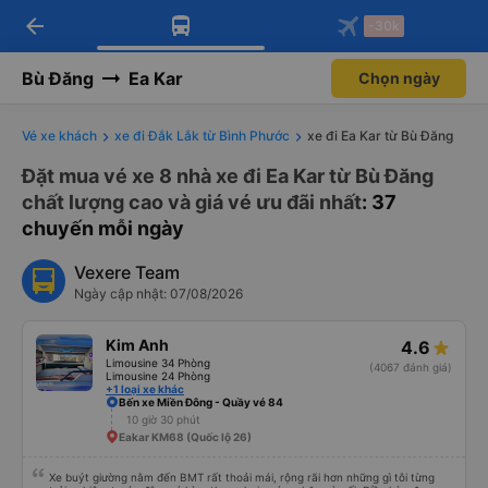
arrow_back
Tải app Vexere ngay!
Tải app Vexere
-30k
Mở app
Mở app
Nhận ưu đãi thành viên độc
-30k/ghế khi đặt vé máy bay qua
quyền
app
Bù Đăng
Ea Kar
Chọn ngày
Vé xe khách
xe đi Đắk Lắk từ Bình Phước
xe đi Ea Kar từ Bù Đăng
Đặt mua vé xe 8 nhà xe đi Ea Kar từ Bù Đăng
chất lượng cao và giá vé ưu đãi nhất
: 37
chuyến mỗi ngày
Vexere Team
Ngày cập nhật: 07/08/2026
Kim Anh
4.6
Limousine 34 Phòng
(4067 đánh giá)
Limousine 24 Phòng
+1 loại xe khác
Bến xe Miền Đông - Quầy vé 84
10 giờ 30 phút
Eakar KM68 (Quốc lộ 26)
Xe buýt giường nằm đến BMT rất thoải mái, rộng rãi hơn những gì tôi từng