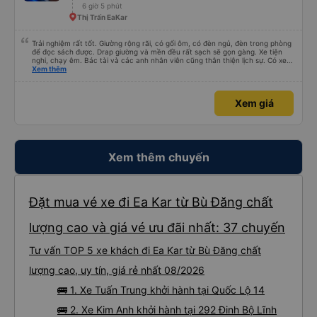
6 giờ 5 phút
Thị Trấn EaKar
Trải nghiệm rất tốt. Giường rộng rãi, có gối ôm, có đèn ngủ, đèn trong phòng
để đọc sách được. Drap giường và mền đều rất sạch sẽ gọn gàng. Xe tiện
nghi, chạy êm. Bác tài và các anh nhân viên cũng thân thiện lịch sự. Có xe
trung chuyển về nội thành thành phố tuy hoà rất tiện. Giá vé hợp lý. Nói
Xem thêm
chung là mình rất ưng ý, cảm ơn nhà xe.
Xem giá
Xem thêm chuyến
Đặt mua vé xe đi Ea Kar từ Bù Đăng chất
lượng cao và giá vé ưu đãi nhất: 37 chuyến
Tư vấn TOP 5 xe khách đi Ea Kar từ Bù Đăng chất
lượng cao, uy tín, giá rẻ nhất 08/2026
🚌 1. Xe Tuấn Trung khởi hành tại Quốc Lộ 14
🚌 2. Xe Kim Anh khởi hành tại 292 Đinh Bộ Lĩnh