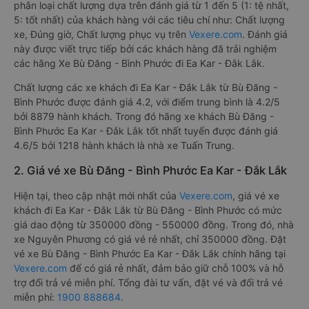
phân loại chất lượng dựa trên đánh giá từ 1 đến 5 (1: tệ nhất,
5: tốt nhất) của khách hàng với các tiêu chí như: Chất lượng
xe, Đúng giờ, Chất lượng phục vụ trên
Vexere.com
. Đánh giá
này được viết trực tiếp bởi các khách hàng đã trải nghiệm
các hãng Xe Bù Đăng - Bình Phước đi Ea Kar - Đắk Lắk.
Chất lượng các xe khách đi Ea Kar - Đắk Lắk từ Bù Đăng -
Bình Phước được đánh giá 4.2, với điểm trung bình là 4.2/5
bởi 8879 hành khách. Trong đó hãng xe khách Bù Đăng -
Bình Phước Ea Kar - Đắk Lắk tốt nhất tuyến được đánh giá
4.6/5 bởi 1218 hành khách là nhà xe Tuấn Trung.
2. Giá vé xe Bù Đăng - Bình Phước Ea Kar - Đắk Lắk
Hiện tại, theo cập nhật mới nhất của
Vexere.com
, giá vé xe
khách đi Ea Kar - Đắk Lắk từ Bù Đăng - Bình Phước có mức
giá dao động từ 350000 đồng - 550000 đồng. Trong đó, nhà
xe Nguyên Phương có giá vé rẻ nhất, chỉ 350000 đồng. Đặt
vé xe Bù Đăng - Bình Phước Ea Kar - Đắk Lắk chính hãng tại
Vexere.com
để có giá rẻ nhất, đảm bảo giữ chỗ 100% và hỗ
trợ đổi trả vé miễn phí. Tổng đài tư vấn, đặt vé và đổi trả vé
miễn phí:
1900 888684
.