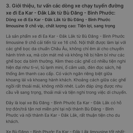
3. Giới thiệu, tư vấn các dòng xe chạy tuyến đường
xe đi Ea Kar - Đắk Lắk từ Bù Đăng - Bình Phước:
Dòng xe đi Ea Kar - Đắk Lắk từ Bù Đăng - Bình Phước
limousine 9 chỗ vip, chất lượng cao: Tiện lợi, sang trọng
Là sản phẩm xe đi Ea Kar - Đắk Lắk từ Bù Đăng - Bình Phước
limousine 9 chỗ cải tiến từ xe 16 chỗ. Nội thất được làm lại với
các ghế bọc da chuẩn Châu Âu, không chỉ êm ái cho chuyến
hành trình xa, mà còn mát mẻ và không hề bị hầm bí như các
ghế bọc da bình thường. Kèm theo các ghế có nhiều tiện nghi
hiện đại như ti-vi, tủ lạnh mini, ổ cắm usb, đèn đọc sách, hệ
thống âm thanh cao cấp. Có vách ngăn riêng biệt giữa
khoang lái và khoang hành khách. Khoảng cách giữa các ghế
ngồi rất thoải mái, không nhồi nhét. Luôn đáp ứng được nhu
cầu về sang trọng, thoải mái và tiện nghi trong việc di chuyển.
Đây là loại xe Bù Đăng - Bình Phước Ea Kar - Đắk Lắk có hỗ
trợ đón/trả tận nơi miễn phí tại nội thành Bù Đăng - Bình
Phước và nội thành Ea Kar - Đắk Lắk, rất thuận tiện cho du
khách.
Xe Bù Đăng - Bình Phước Ea Kar - Đắk Lắk limousine tốt nhất: