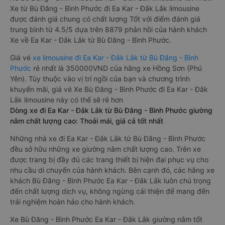
Xe từ Bù Đăng - Bình Phước đi Ea Kar - Đắk Lắk limousine
được đánh giá chung có chất lượng Tốt với điểm đánh giá
trung bình từ 4.5/5 dựa trên 8879 phản hồi của hành khách
Xe về Ea Kar - Đắk Lắk từ Bù Đăng - Bình Phước.
Giá vé
xe limousine đi Ea Kar - Đắk Lắk từ Bù Đăng - Bình
Phước
rẻ nhất là 350000VND của hãng xe Hồng Sơn (Phú
Yên). Tùy thuộc vào vị trí ngồi của bạn và chương trình
khuyến mãi, giá vé Xe Bù Đăng - Bình Phước đi Ea Kar - Đắk
Lắk limousine này có thể sẽ rẻ hơn
Dòng xe đi Ea Kar - Đắk Lắk từ Bù Đăng - Bình Phước giường
nằm chất lượng cao: Thoải mái, giá cả tốt nhất
Những nhà xe đi Ea Kar - Đắk Lắk từ Bù Đăng - Bình Phước
đều sở hữu những xe giường nằm chất lượng cao. Trên xe
được trang bị đầy đủ các trang thiết bị hiện đại phục vụ cho
nhu cầu di chuyển của hành khách. Bên cạnh đó, các hãng xe
khách Bù Đăng - Bình Phước Ea Kar - Đắk Lắk luôn chú trọng
đến chất lượng dịch vụ, không ngừng cải thiện để mang đến
trải nghiệm hoàn hảo cho hành khách.
Xe Bù Đăng - Bình Phước Ea Kar - Đắk Lắk giường nằm tốt