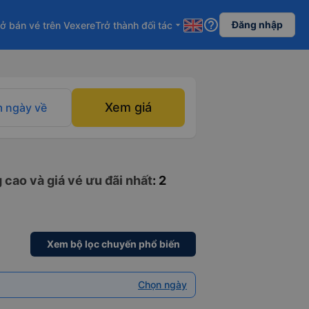
help_outline
Đăng nhập
ở bán vé trên Vexere
Trở thành đối tác
arrow_drop_down
Xem giá
 ngày về
 cao và giá vé ưu đãi nhất
: 2
Xem bộ lọc chuyến phổ biến
Chọn ngày