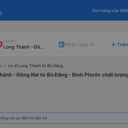
Đơn hàng của tôi
M
fo
Nơi đến
add
Nhập ngày đi
Thêm
xe đi Long Thành từ Bù Đăng
ớc
hành - Đồng Nai từ Bù Đăng - Bình Phước chất lượng
rống và ưu đãi khi đặt vé