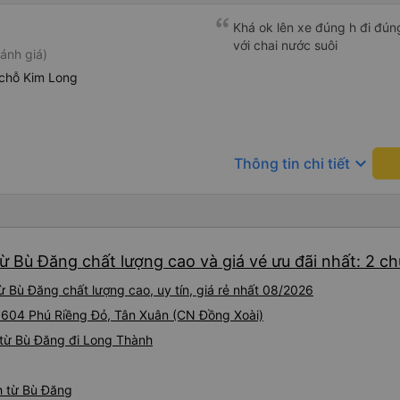
Khá ok lên xe đúng h đi đún
với chai nước suôi
ánh giá)
chỗ Kim Long
keyboard_arrow_down
Thông tin chi tiết
ừ Bù Đăng chất lượng cao và giá vé ưu đãi nhất: 2 c
 Bù Đăng chất lượng cao, uy tín, giá rẻ nhất 08/2026
i 604 Phú Riềng Đỏ, Tân Xuân (CN Đồng Xoài)
 từ Bù Đăng đi Long Thành
h từ Bù Đăng