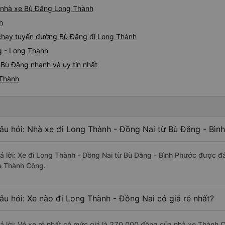
iá nhà xe Bù Đăng Long Thành
h
e chạy tuyến đường Bù Đăng đi Long Thành
g - Long Thành
 Bù Đăng nhanh và uy tín nhất
 Thành
âu hỏi: Nhà xe đi Long Thành - Đồng Nai từ Bù Đăng - Bìn
rả lời: Xe đi Long Thành - Đồng Nai từ Bù Đăng - Bình Phước được đá
e Thành Công.
âu hỏi: Xe nào đi Long Thành - Đồng Nai có giá rẻ nhất?
rả lời: Vé xe rẻ nhất có mức giá là 270.000 đồng của nhà xe Thành 