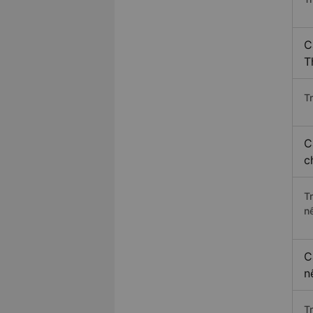
C
T
Tr
C
c
T
n
C
n
T