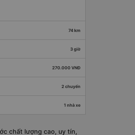
74 km
3 giờ
270.000 VNĐ
2 chuyến
1 nhà xe
c chất lượng cao, uy tín,