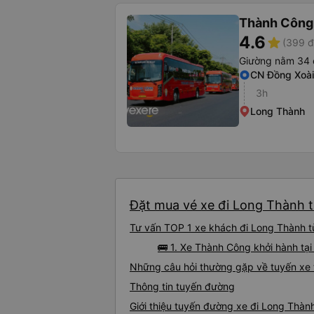
Thành Công
4.6
star
(399 đ
Giường nằm 34 
CN Đồng Xoài
3h
Long Thành
Đặt mua vé xe đi Long Thành t
Tư vấn TOP 1 xe khách đi Long Thành từ
🚌 1. Xe Thành Công khởi hành tạ
Những câu hỏi thường gặp về tuyến xe
Thông tin tuyến đường
Giới thiệu tuyến đường xe đi Long Thàn