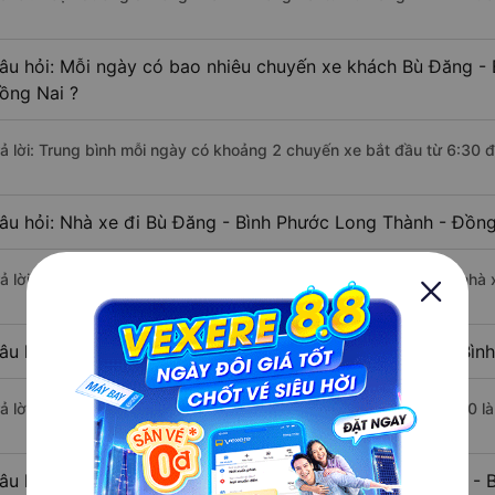
âu hỏi: Mỗi ngày có bao nhiêu chuyến xe khách Bù Đăng - 
ồng Nai ?
rả lời: Trung bình mỗi ngày có khoảng 2 chuyến xe bắt đầu từ 6:30 
âu hỏi: Nhà xe đi Bù Đăng - Bình Phước Long Thành - Đồng
rả lời: Chuyến xe có giờ xuất phát sớm nhất vào lúc 6:30 là của nhà
âu hỏi: Nhà xe đi Long Thành - Đồng Nai từ Bù Đăng - Bình
rả lời: Chuyến xe có giờ xuất phát trễ (muộn) nhất là vào lúc 13:30 
âu hỏi: Review xe đi Long Thành - Đồng Nai từ Bù Đăng - 