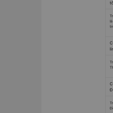
t
T
l
t
C
l
T
T
C
Đ
T
Đ