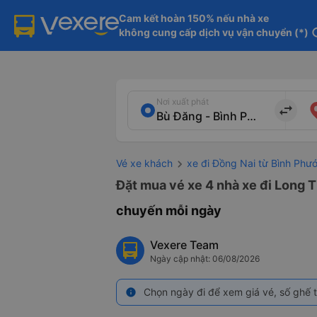
Cam kết hoàn 150% nếu nhà xe

không cung cấp dịch vụ vận chuyển (*)
in
Nơi xuất phát
import_export
Vé xe khách
xe đi Đồng Nai từ Bình Phư
Đặt mua vé xe 4 nhà xe đi Long T
chuyến mỗi ngày
Vexere Team
Ngày cập nhật: 06/08/2026
Chọn ngày đi để xem giá vé, số ghế t
info