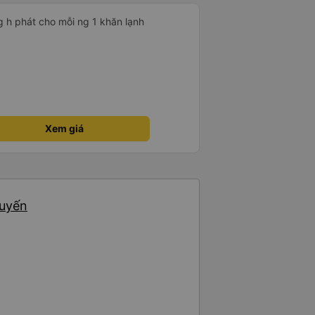
g h phát cho mỗi ng 1 khăn lạnh
Xem giá
huyến