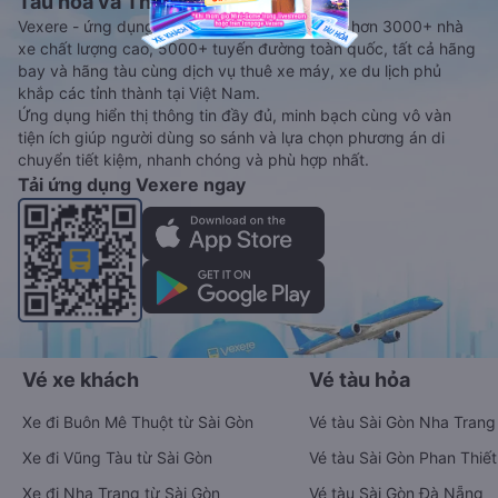
Tàu hoả và Thuê xe
Vexere - ứng dụng đặt vé đa phương tiện với hơn 3000+ nhà
xe chất lượng cao, 5000+ tuyến đường toàn quốc, tất cả hãng
bay và hãng tàu cùng dịch vụ thuê xe máy, xe du lịch phủ
khắp các tỉnh thành tại Việt Nam.
Ứng dụng hiển thị thông tin đầy đủ, minh bạch cùng vô vàn
tiện ích giúp người dùng so sánh và lựa chọn phương án di
chuyển tiết kiệm, nhanh chóng và phù hợp nhất.
Tải ứng dụng Vexere ngay
Vé xe khách
Vé tàu hỏa
Xe đi Buôn Mê Thuột từ Sài Gòn
Vé tàu Sài Gòn Nha Trang
Xe đi Vũng Tàu từ Sài Gòn
Vé tàu Sài Gòn Phan Thiết
Xe đi Nha Trang từ Sài Gòn
Vé tàu Sài Gòn Đà Nẵng