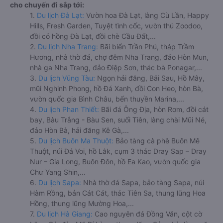
cho chuyến đi sắp tới:
1.
Du lịch Đà Lạt:
Vườn hoa Đà Lạt, làng Cù Lần, Happy
Hills, Fresh Garden, Tuyệt tình cốc, vườn thú Zoodoo,
đồi cỏ hồng Đà Lạt, đồi chè Cầu Đất,...
2.
Du lịch Nha Trang:
Bãi biển Trần Phú, tháp Trầm
Hương, nhà thờ đá, chợ đêm Nha Trang, đảo Hòn Mun,
nhà ga Nha Trang, đảo Điệp Sơn, thác bà Ponagar,...
3.
Du lịch Vũng Tàu:
Ngọn hải đăng, Bãi Sau, Hồ Mây,
mũi Nghinh Phong, hồ Đá Xanh, đồi Con Heo, hòn Bà,
vườn quốc gia Bình Châu, bến thuyền Marina,...
4.
Du lịch Phan Thiết:
Bãi đá Ông Địa, hòn Rơm, đồi cát
bay, Bàu Trắng - Bàu Sen, suối Tiên, làng chài Mũi Né,
đảo Hòn Bà, hải đăng Kê Gà,...
5.
Du lịch Buôn Ma Thuột:
Bảo tàng cà phê Buôn Mê
Thuột, núi Đá Voi, hồ Lắk, cụm 3 thác Dray Sap – Dray
Nur – Gia Long, Buôn Đôn, hồ Ea Kao, vườn quốc gia
Chư Yang Shin,...
6.
Du lịch Sapa:
Nhà thờ đá Sapa, bảo tàng Sapa, núi
Hàm Rồng, bản Cát Cát, thác Tiên Sa, thung lũng Hoa
Hồng, thung lũng Mường Hoa,...
7.
Du lịch Hà Giang:
Cao nguyên đá Đồng Văn, cột cờ