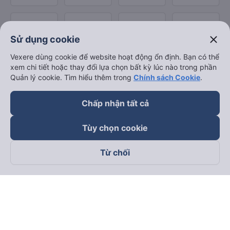
close
Sử dụng cookie
Vexere dùng cookie để website hoạt động ổn định. Bạn có thể
xem chi tiết hoặc thay đổi lựa chọn bất kỳ lúc nào trong phần
Quản lý cookie. Tìm hiểu thêm trong
Chính sách Cookie
.
Chấp nhận tất cả
Tùy chọn cookie
Từ chối
Theo dõi chúng tôi trên
Facebook
Tiktok
Youtube
Công ty TNHH Thương Mại Dịch Vụ Vexere