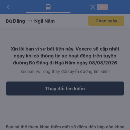
arrow_back
Tải app Vexere ngay!
Tải app Vexere
-30k
Mở app
Mở app
Nhận ưu đãi thành viên độc
-30k/ghế khi đặt vé máy bay qua
quyền
app
Bù Đăng
Ngã Năm
Chọn ngày
Xin lỗi bạn vì sự bất tiện này. Vexere sẽ cập nhật
ngay khi có thông tin xe hoạt động trên tuyến
đường Bù Đăng đi Ngã Năm ngày 08/08/2026
Xin bạn vui lòng thay đổi tuyến đường tìm kiếm
Thay đổi tìm kiếm
Bạn có thể tham khảo thêm một số điểm đến hấp dẫn khác