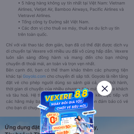
• 5 hãng hàng không uy tín nhất tại Việt Nam: Vietnam
Airlines, Vietjet Air, Bamboo Airways, Pacific Airlines và
Vietravel Airlines.
• Tổng công ty Đường sắt Việt Nam.
• Các đơn vị cho thuê xe máy, thuê xe du lịch uy tín
trên toàn quốc.
Chỉ với vài thao tác đơn giản, bạn đã có thể đặt được dịch vụ
di chuyển tại Vexere với nhiều ưu đãi vô cùng hấp dẫn. Vexere
luôn sẵn sàng đồng hành và mang đến cho bạn những
chuyến đi thoải mái, an toàn và trọn vẹn nhất.
Bên cạnh đó, bạn có thể tham khảo thêm các phương tiện
khác tại
Goyolo.com
cho chuyến đi sắp tới. Goyolo là nền tảng
đặt vé cho phép người dùng so sánh giá cả, giờ khởi hành,
thời gian di chuyển của nhiều phương tiện máy bay, xe khách
và tàu hoả. Hệ thống của Goyolo được liên kết trực tiếp với
các hãng máy bay, xe khách và tàu hoả, luôn đảm bảo có vé
cho bạn di chuyển.
Ứng dụng đặt vé Xe khách, Máy bay,