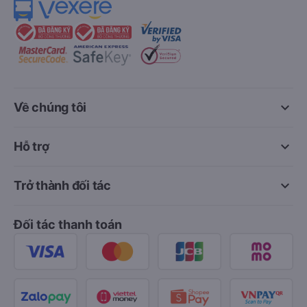
keyboard_arrow_down
Về chúng tôi
keyboard_arrow_down
Hỗ trợ
keyboard_arrow_down
Trở thành đối tác
Đối tác thanh toán