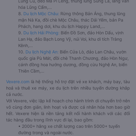
Lũng Cú, đèo Mã Pí Lèng, thung lũng Sủng Là, làng văn
hóa Lũng Cẩm,...
8.
Du lịch Mộc Châu:
Rừng thông Bản Áng, thung lũng
mận Nà Ka, đồi chè Mộc Châu, thác Dải Yếm, bản Pa
Phách, hang dơi, khu du lịch Happy Land,...
9.
Du lịch Hải Phòng:
Biển Đồ Sơn, đảo Hòn Dấu, vịnh
Lan Hạ, đảo Bạch Long Vỹ, núi Voi, khu di tích Tràng
Kênh,...
10.
Du lịch Nghệ An:
Biển Cửa Lò, đảo Lan Châu, vườn
quốc gia Pù Mát, đồi chè Thanh Chương, đảo Hòn Ngư,
cánh đồng hoa hướng dương, đồng cừu Nghệ An, biển
Thiên Cầm,...
Vexere.com
là hệ thống hỗ trợ đặt vé xe khách, máy bay, tàu
hoả và thuê xe máy, xe du lịch trên nhiều tuyến đường khắp
cả nước.
Với Vexere, việc lập kế hoạch cho hành trình di chuyển trở nên
vô cùng đơn giản, linh hoạt và được cá nhân hóa hơn bao giờ
hết. Vexere hiện là nền tảng kết nối hành khách với các đối
tác hàng đầu trong lĩnh vực đi lại, bao gồm:
• 2000+ hãng xe chất lượng cao trên 5000+ tuyến
đường trong và ngoài nước.