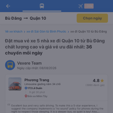
arrow_back
Tải app Vexere ngay!
Tải app Vexere
-30k
Mở app
Mở app
Nhận ưu đãi thành viên độc
-30k/ghế khi đặt vé máy bay qua
quyền
app
Bù Đăng
Quận 10
Chọn ngày
Vé xe khách
xe đi Sài Gòn từ Bình Phước
xe đi Quận 10 từ Bù Đăng
Đặt mua vé xe 5 nhà xe đi Quận 10 từ Bù Đăng
chất lượng cao và giá vé ưu đãi nhất
: 36
chuyến mỗi ngày
Vexere Team
Ngày cập nhật: 08/08/2026
Phương Trang
4.8
Limousine giường nằm 34 chỗ
(3990 đánh giá)
172 Lê Duẩn
9 giờ 30 phút
Bến xe Miền Tây
Excellent bus and very safe driving. To make this a 5-star experience, I
suggest the company implements a "no sound" policy for phones during the
night to respect those sleeping. It is a sleeper bus, so quiet is key! Also,