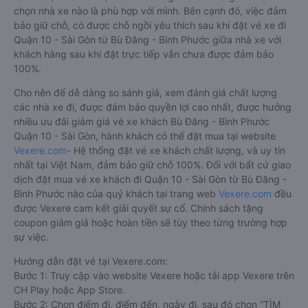
chọn nhà xe nào là phù hợp với mình. Bên cạnh đó, việc đảm
bảo giữ chỗ, có được chỗ ngồi yêu thích sau khi đặt vé xe đi
Quận 10 - Sài Gòn từ Bù Đăng - Bình Phước giữa nhà xe với
khách hàng sau khi đặt trực tiếp vẫn chưa được đảm bảo
100%.
Cho nên để dễ dàng so sánh giá, xem đánh giá chất lượng
các nhà xe đi, được đảm bảo quyền lợi cao nhất, được hưởng
nhiều ưu đãi giảm giá vé xe khách Bù Đăng - Bình Phước
Quận 10 - Sài Gòn, hành khách có thể đặt mua tại website
Vexere.com
- Hệ thống đặt vé xe khách chất lượng, và uy tín
nhất tại Việt Nam, đảm bảo giữ chỗ 100%. Đối với bất cứ giao
dịch đặt mua vé xe khách đi Quận 10 - Sài Gòn từ Bù Đăng -
Bình Phước nào của quý khách tại trang web
Vexere.com
đều
được Vexere cam kết giải quyết sự cố. Chính sách tặng
coupon giảm giá hoặc hoàn tiền sẽ tùy theo từng trường hợp
sự việc.
Hướng dẫn đặt vé tại Vexere.com:
Bước 1: Truy cập vào website Vexere hoặc tải app Vexere trên
CH Play hoặc App Store.
Bước 2: Chọn điểm đi, điểm đến, ngày đi, sau đó chọn “TÌM