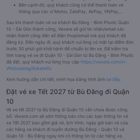
Bên cạnh đó, quý khách cũng có thể thanh toán vé
thông qua các ví Momo, ZaloPay, AirPay, VNPay,…
Sau khi thanh toán vé xe khách Bù Đăng - Bình Phước Quận
10 - Sài Gòn thành công, Vexere sẽ gửi tin nhắn/email xác
nhận thành công đến số điện thoại/email mà quý khách đã
đăng ký. Đến ngày đi, quý khách vui lòng có mặt tại điểm đón
trước 30 phút giờ khởi hành để chuẩn bị lên xe. Để kiểm tra
tình trạng vé xe đi Quận 10 - Sài Gòn từ Bù Đăng - Bình Phước
đã đặt, quý khách vui lòng truy cập
https://vexere.com/vi-
VN/booking/ticketinfo
Xem hướng dẫn chi tiết, minh họa bằng hình ảnh
tại đây.
Đặt vé xe Tết 2027 từ Bù Đăng đi Quận
10
Vé xe tết 2027 từ Bù Đăng đi Quận 10 vẫn chưa được công
bố. Vexere.com sẽ sớm thông báo cho các bạn thông tin vé
xe Tết 2027 bao gồm giá vé, lịch trình, ngày giờ bán vé của
các hãng xe khách đi tuyến đường Bù Đăng - Quận 10 và
Quận 10 - Bù Đăng ngay khi có thông tin từ các hãng xe.