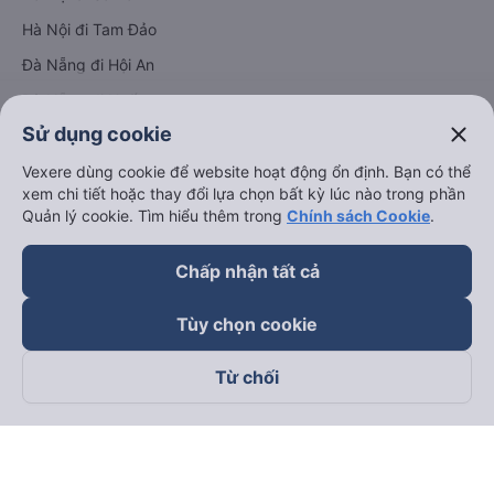
Hà Nội đi Tam Đảo
Đà Nẵng đi Hội An
Đà Nẵng đi Huế
close
Sử dụng cookie
Hải Phòng đi Hà Nội
Xem tất cả tuyến đường
Vexere dùng cookie để website hoạt động ổn định. Bạn có thể
xem chi tiết hoặc thay đổi lựa chọn bất kỳ lúc nào trong phần
Quản lý cookie. Tìm hiểu thêm trong
Chính sách Cookie
.
Chấp nhận tất cả
Tùy chọn cookie
keyboard_arrow_down
Về chúng tôi
Từ chối
keyboard_arrow_down
Hỗ trợ
keyboard_arrow_down
Trở thành đối tác