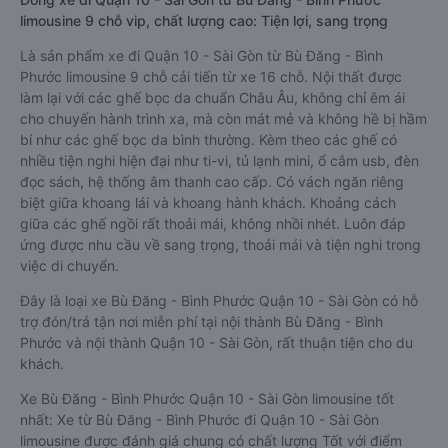
limousine 9 chỗ vip, chất lượng cao: Tiện lợi, sang trọng
Là sản phẩm xe đi Quận 10 - Sài Gòn từ Bù Đăng - Bình
Phước limousine 9 chỗ cải tiến từ xe 16 chỗ. Nội thất được
làm lại với các ghế bọc da chuẩn Châu Âu, không chỉ êm ái
cho chuyến hành trình xa, mà còn mát mẻ và không hề bị hầm
bí như các ghế bọc da bình thường. Kèm theo các ghế có
nhiều tiện nghi hiện đại như ti-vi, tủ lạnh mini, ổ cắm usb, đèn
đọc sách, hệ thống âm thanh cao cấp. Có vách ngăn riêng
biệt giữa khoang lái và khoang hành khách. Khoảng cách
giữa các ghế ngồi rất thoải mái, không nhồi nhét. Luôn đáp
ứng được nhu cầu về sang trọng, thoải mái và tiện nghi trong
việc di chuyển.
Đây là loại xe Bù Đăng - Bình Phước Quận 10 - Sài Gòn có hỗ
trợ đón/trả tận nơi miễn phí tại nội thành Bù Đăng - Bình
Phước và nội thành Quận 10 - Sài Gòn, rất thuận tiện cho du
khách.
Xe Bù Đăng - Bình Phước Quận 10 - Sài Gòn limousine tốt
nhất: Xe từ Bù Đăng - Bình Phước đi Quận 10 - Sài Gòn
limousine được đánh giá chung có chất lượng Tốt với điểm