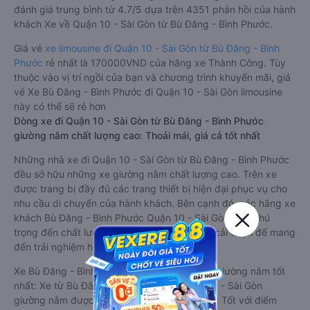
đánh giá trung bình từ 4.7/5 dựa trên 4351 phản hồi của hành
khách Xe về Quận 10 - Sài Gòn từ Bù Đăng - Bình Phước.
Giá vé
xe limousine đi Quận 10 - Sài Gòn từ Bù Đăng - Bình
Phước
rẻ nhất là 170000VND của hãng xe Thành Công. Tùy
thuộc vào vị trí ngồi của bạn và chương trình khuyến mãi, giá
vé Xe Bù Đăng - Bình Phước đi Quận 10 - Sài Gòn limousine
này có thể sẽ rẻ hơn
Dòng xe đi Quận 10 - Sài Gòn từ Bù Đăng - Bình Phước
giường nằm chất lượng cao: Thoải mái, giá cả tốt nhất
Những nhà xe đi Quận 10 - Sài Gòn từ Bù Đăng - Bình Phước
đều sở hữu những xe giường nằm chất lượng cao. Trên xe
được trang bị đầy đủ các trang thiết bị hiện đại phục vụ cho
nhu cầu di chuyển của hành khách. Bên cạnh đó, các hãng xe
khách Bù Đăng - Bình Phước Quận 10 - Sài Gòn luôn chú
trọng đến chất lượng dịch vụ, không ngừng cải thiện để mang
đến trải nghiệm hoàn hảo cho hành khách.
Xe Bù Đăng - Bình Phước Quận 10 - Sài Gòn giường nằm tốt
nhất: Xe từ Bù Đăng - Bình Phước đi Quận 10 - Sài Gòn
giường nằm được đánh giá chung chất lượng Tốt với điểm