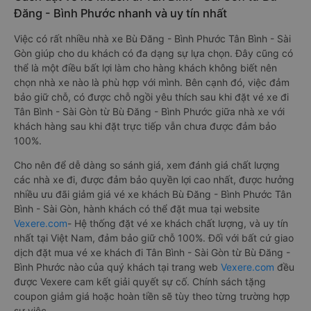
Đăng - Bình Phước nhanh và uy tín nhất
Việc có rất nhiều nhà xe Bù Đăng - Bình Phước Tân Bình - Sài
Gòn giúp cho du khách có đa dạng sự lựa chọn. Đây cũng có
thể là một điều bất lợi làm cho hàng khách không biết nên
chọn nhà xe nào là phù hợp với mình. Bên cạnh đó, việc đảm
bảo giữ chỗ, có được chỗ ngồi yêu thích sau khi đặt vé xe đi
Tân Bình - Sài Gòn từ Bù Đăng - Bình Phước giữa nhà xe với
khách hàng sau khi đặt trực tiếp vẫn chưa được đảm bảo
100%.
Cho nên để dễ dàng so sánh giá, xem đánh giá chất lượng
các nhà xe đi, được đảm bảo quyền lợi cao nhất, được hưởng
nhiều ưu đãi giảm giá vé xe khách Bù Đăng - Bình Phước Tân
Bình - Sài Gòn, hành khách có thể đặt mua tại website
Vexere.com
- Hệ thống đặt vé xe khách chất lượng, và uy tín
nhất tại Việt Nam, đảm bảo giữ chỗ 100%. Đối với bất cứ giao
dịch đặt mua vé xe khách đi Tân Bình - Sài Gòn từ Bù Đăng -
Bình Phước nào của quý khách tại trang web
Vexere.com
đều
được Vexere cam kết giải quyết sự cố. Chính sách tặng
coupon giảm giá hoặc hoàn tiền sẽ tùy theo từng trường hợp
sự việc.