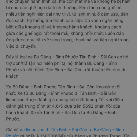
cho chuyến hành trình xa, mà còn mát mẻ và không hề bị hầm
bí như các ghế bọc da bình thường. Kèm theo các ghế có
nhiều tiện nghi hiện đại như ti-vi, tủ lạnh mini, ổ cắm usb, đèn
đọc sách, hệ thống âm thanh cao cấp. Có vách ngăn riêng
biệt giữa khoang lái và khoang hành khách. Khoảng cách
giữa các ghế ngồi rất thoải mái, không nhồi nhét. Luôn đáp
ứng được nhu cầu về sang trọng, thoải mái và tiện nghi trong
việc di chuyển.
Đây là loại xe Bù Đăng - Bình Phước Tân Bình - Sài Gòn có hỗ
trợ đón/trả tận nơi miễn phí tại nội thành Bù Đăng - Bình
Phước và nội thành Tân Bình - Sài Gòn, rất thuận tiện cho du
khách.
Xe Bù Đăng - Bình Phước Tân Bình - Sài Gòn limousine tốt
nhất: Xe từ Bù Đăng - Bình Phước đi Tân Bình - Sài Gòn
limousine được đánh giá chung có chất lượng Tốt với điểm
đánh giá trung bình từ 4.6/5 dựa trên 5692 phản hồi của
hành khách Xe về Tân Bình - Sài Gòn từ Bù Đăng - Bình
Phước.
Giá vé
xe limousine đi Tân Bình - Sài Gòn từ Bù Đăng - Bình
Phước
rẻ nhất là 150000VND của hãng xe Phương Trang. Tùy