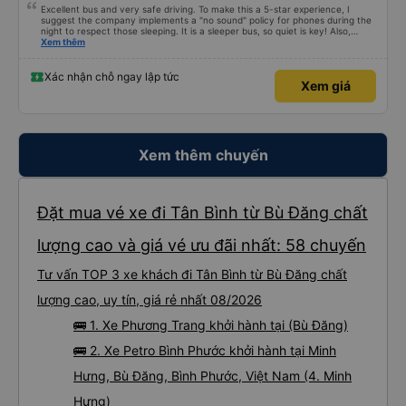
Excellent bus and very safe driving. To make this a 5-star experience, I
suggest the company implements a "no sound" policy for phones during the
night to respect those sleeping. It is a sleeper bus, so quiet is key! Also,
please display the Wi-Fi password clearly inside the cabin for convenience. I
Xem thêm
would definitely ride with them again! -------------- ​ Xe chất lượng tốt và
tài xế lái xe rất an toàn. Để dịch vụ hoàn hảo hơn, tôi góp ý nhà xe nên có
quy định rõ ràng về việc giữ im lặng (tắt âm thanh điện thoại) vào ban đêm
Xác nhận chỗ ngay lập tức
Xem giá
để tránh làm phiền hành khách khác ngủ. Ngoài ra, nhà xe nên dán sẵn mật
khẩu Wi-Fi trong xe để hành khách dễ dàng sử dụng. Tôi vẫn sẽ tiếp tục ủng
hộ nhà xe trong tương lai!
Xem thêm chuyến
Đặt mua vé xe đi Tân Bình từ Bù Đăng chất
lượng cao và giá vé ưu đãi nhất: 58 chuyến
Tư vấn TOP 3 xe khách đi Tân Bình từ Bù Đăng chất
lượng cao, uy tín, giá rẻ nhất 08/2026
🚌 1. Xe Phương Trang khởi hành tại (Bù Đăng)
🚌 2. Xe Petro Bình Phước khởi hành tại Minh
Hưng, Bù Đăng, Bình Phước, Việt Nam (4. Minh
Hưng)