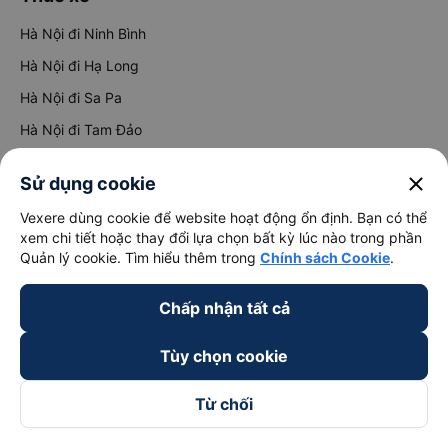
Hà Nội đi Ninh Bình
Hà Nội đi Hạ Long
Hà Nội đi Sa Pa
Hà Nội đi Tam Đảo
Đà Nẵng đi Hội An
close
Sử dụng cookie
Đà Nẵng đi Huế
Vexere dùng cookie để website hoạt động ổn định. Bạn có thể
Hải Phòng đi Hà Nội
Xem tất cả tuyến đường
xem chi tiết hoặc thay đổi lựa chọn bất kỳ lúc nào trong phần
Quản lý cookie. Tìm hiểu thêm trong
Chính sách Cookie
.
Chấp nhận tất cả
Tùy chọn cookie
Từ chối
keyboard_arrow_down
Về chúng tôi