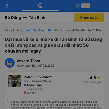
arrow_back
Tải app Vexere ngay!
Tải app Vexere
-30k
Mở app
Mở app
Nhận ưu đãi thành viên độc
-30k/ghế khi đặt vé máy bay qua
quyền
app
Bù Đăng
Tân Bình
Chọn ngày
Vé xe khách
xe đi Sài Gòn từ Bình Phước
xe đi Tân Bình từ Bù Đăng
Đặt mua vé xe 6 nhà xe đi Tân Bình từ Bù Đăng
chất lượng cao và giá vé ưu đãi nhất
: 58
chuyến mỗi ngày
Vexere Team
Ngày cập nhật: 09/08/2026
Petro Bình Phước
4.6
Solati Limousine 10 chỗ
(1303 đánh giá)
4. Minh Hưng
4 giờ 31 phút
Sân bay
Bạn nữ nhân viên ở văn phòng An Dương Vương rất lịch sự dễ thương luôn.
Anh tài xế thì bình thường. Mình thấy rất oke so với những gì đọc được qua
review ở gg map và trên app (có thể là hên xui thui). Xe có lái ẩu ha rung lắc