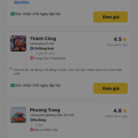
hay không thì cũng ko rõ tại mình say xe nên ngủ ko à
Xem thêm
Xác nhận chỗ ngay lập tức
Xem giá
Thành Công
4.5
Limousine 9 chỗ
(400 đánh giá)
CN Đồng Xoài
3 giờ 20 phút
Trung Tâm Thành Phố
Khá ok lên xe đúng h đi đúng h phát cho mỗi ng 1 khăn lạnh với chai nước
suôi
Xác nhận chỗ ngay lập tức
Xem giá
Phương Trang
4.8
Limousine giường nằm 34 chỗ
(3990 đánh giá)
Bù Đăng
5 giờ
Bến xe Miền Tây