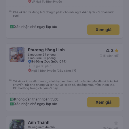
VP Ngã Tư Bình Phước
Khá ok lên xe đúng h đi đúng h phát cho mỗi ng 1 khăn lạnh với chai nước
suôi
Xác nhận chỗ ngay lập tức
Xem giá
Phương Hồng Linh
4.3
Limousine 24 phòng
(715 đánh giá)
Limousine 36 phòng
Bù Đăng (Dọc Quốc lộ 14)
3 giờ 30 phút
Ngã 4 Bình Phước (Cây xăng 47)
Tài xế và lơ xe dễ thương, mình kẹt xe nhưng vẫn cố gắng đợi để mình ko trễ
chuyến, rất nhẹ nhàng và lịch sự. Xe sạch sẽ, thoáng mát, mền thơm tho.
Rất hài lòng trong chuyến đi này
Không cần thanh toán trước
Xem giá
Xác nhận chỗ ngay lập tức
star_rate
Anh Thành
Giường nằm 44 chỗ
(0 đánh giá)