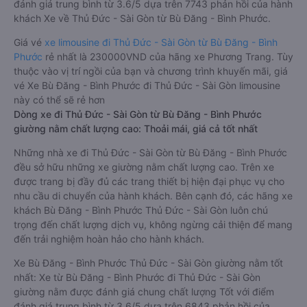
đánh giá trung bình từ 3.6/5 dựa trên 7743 phản hồi của hành
khách Xe về Thủ Đức - Sài Gòn từ Bù Đăng - Bình Phước.
Giá vé
xe limousine đi Thủ Đức - Sài Gòn từ Bù Đăng - Bình
Phước
rẻ nhất là 230000VND của hãng xe Phương Trang. Tùy
thuộc vào vị trí ngồi của bạn và chương trình khuyến mãi, giá
vé Xe Bù Đăng - Bình Phước đi Thủ Đức - Sài Gòn limousine
này có thể sẽ rẻ hơn
Dòng xe đi Thủ Đức - Sài Gòn từ Bù Đăng - Bình Phước
giường nằm chất lượng cao: Thoải mái, giá cả tốt nhất
Những nhà xe đi Thủ Đức - Sài Gòn từ Bù Đăng - Bình Phước
đều sở hữu những xe giường nằm chất lượng cao. Trên xe
được trang bị đầy đủ các trang thiết bị hiện đại phục vụ cho
nhu cầu di chuyển của hành khách. Bên cạnh đó, các hãng xe
khách Bù Đăng - Bình Phước Thủ Đức - Sài Gòn luôn chú
trọng đến chất lượng dịch vụ, không ngừng cải thiện để mang
đến trải nghiệm hoàn hảo cho hành khách.
Xe Bù Đăng - Bình Phước Thủ Đức - Sài Gòn giường nằm tốt
nhất: Xe từ Bù Đăng - Bình Phước đi Thủ Đức - Sài Gòn
giường nằm được đánh giá chung chất lượng Tốt với điểm
đánh giá trung bình từ 3.6/5 dựa trên 6843 phản hồi của