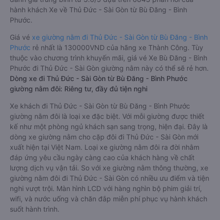
hành khách Xe về Thủ Đức - Sài Gòn từ Bù Đăng - Bình
Phước.
Giá vé
xe giường nằm đi Thủ Đức - Sài Gòn từ Bù Đăng - Bình
Phước
rẻ nhất là 130000VND của hãng xe Thành Công. Tùy
thuộc vào chương trình khuyến mãi, giá vé Xe Bù Đăng - Bình
Phước đi Thủ Đức - Sài Gòn giường nằm này có thể sẽ rẻ hơn.
Dòng xe đi Thủ Đức - Sài Gòn từ Bù Đăng - Bình Phước
giường nằm đôi: Riêng tư, đầy đủ tiện nghi
Xe khách đi Thủ Đức - Sài Gòn từ Bù Đăng - Bình Phước
giường nằm đôi là loại xe đặc biệt. Với mỗi giường được thiết
kế như một phòng ngủ khách sạn sang trọng, hiện đại. Đây là
dòng xe giường nằm cho cặp đôi đi Thủ Đức - Sài Gòn mới
xuất hiện tại Việt Nam. Loại xe giường nằm đôi ra đời nhằm
đáp ứng yêu cầu ngày càng cao của khách hàng về chất
lượng dịch vụ vận tải. So với xe giường nằm thông thường, xe
giường nằm đôi đi Thủ Đức - Sài Gòn có nhiều ưu điểm và tiện
nghi vượt trội. Màn hình LCD với hàng nghìn bộ phim giải trí,
wifi, và nước uống và chăn đắp miễn phí phục vụ hành khách
suốt hành trình.