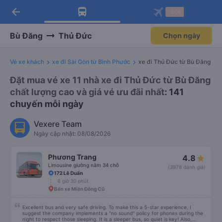
arrow_back
Tải app Vexere ngay!
Tải app Vexere
-30k
Mở app
Mở app
Nhận ưu đãi thành viên độc
-30k/ghế khi đặt vé máy bay qua
quyền
app
Bù Đăng
Thủ Đức
Chọn ngày
Vé xe khách
xe đi Sài Gòn từ Bình Phước
xe đi Thủ Đức từ Bù Đăng
Đặt mua vé xe 11 nhà xe đi Thủ Đức từ Bù Đăng
chất lượng cao và giá vé ưu đãi nhất
: 141
chuyến mỗi ngày
Vexere Team
Ngày cập nhật: 08/08/2026
Phương Trang
4.8
Limousine giường nằm 34 chỗ
(3978 đánh giá)
172 Lê Duẩn
8 giờ 30 phút
Bến xe Miền Đông Cũ
Excellent bus and very safe driving. To make this a 5-star experience, I
suggest the company implements a "no sound" policy for phones during the
night to respect those sleeping. It is a sleeper bus, so quiet is key! Also,