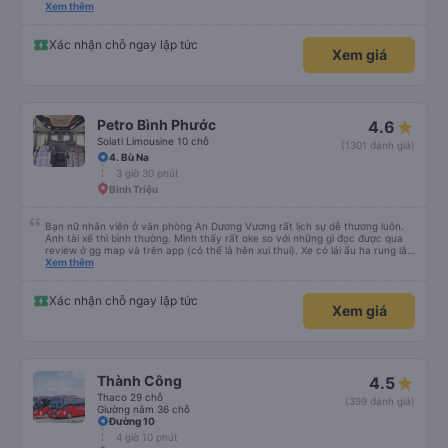
please display the Wi-Fi password clearly inside the cabin for convenience. I
Xem thêm
would definitely ride with them again! -------------- ​ Xe chất lượng tốt và
tài xế lái xe rất an toàn. Để dịch vụ hoàn hảo hơn, tôi góp ý nhà xe nên có
quy định rõ ràng về việc giữ im lặng (tắt âm thanh điện thoại) vào ban đêm
Xác nhận chỗ ngay lập tức
Xem giá
để tránh làm phiền hành khách khác ngủ. Ngoài ra, nhà xe nên dán sẵn mật
khẩu Wi-Fi trong xe để hành khách dễ dàng sử dụng. Tôi vẫn sẽ tiếp tục ủng
hộ nhà xe trong tương lai!
Petro Bình Phước
4.6
Solati Limousine 10 chỗ
(1301 đánh giá)
4. Bù Na
3 giờ 30 phút
Bình Triệu
Bạn nữ nhân viên ở văn phòng An Dương Vương rất lịch sự dễ thương luôn.
Anh tài xế thì bình thường. Mình thấy rất oke so với những gì đọc được qua
review ở gg map và trên app (có thể là hên xui thui). Xe có lái ẩu ha rung lắc
hay không thì cũng ko rõ tại mình say xe nên ngủ ko à
Xem thêm
Xác nhận chỗ ngay lập tức
Xem giá
Thành Công
4.5
Thaco 29 chỗ
(399 đánh giá)
Giường nằm 36 chỗ
Đường 10
4 giờ 10 phút