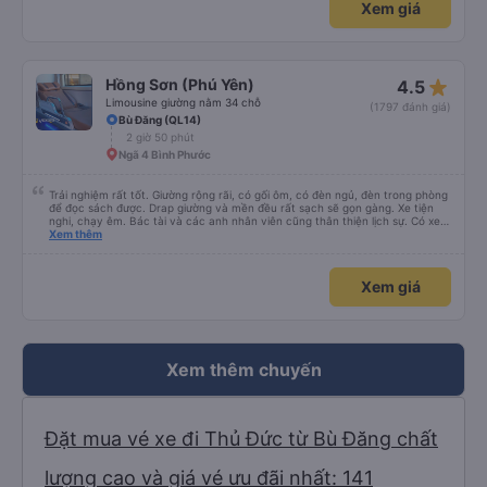
Xem giá
star_rate
Hồng Sơn (Phú Yên)
4.5
Limousine giường nằm 34 chỗ
(1797 đánh giá)
Bù Đăng (QL14)
2 giờ 50 phút
Ngã 4 Bình Phước
Trải nghiệm rất tốt. Giường rộng rãi, có gối ôm, có đèn ngủ, đèn trong phòng
để đọc sách được. Drap giường và mền đều rất sạch sẽ gọn gàng. Xe tiện
nghi, chạy êm. Bác tài và các anh nhân viên cũng thân thiện lịch sự. Có xe
trung chuyển về nội thành thành phố tuy hoà rất tiện. Giá vé hợp lý. Nói
Xem thêm
chung là mình rất ưng ý, cảm ơn nhà xe.
Xem giá
Xem thêm chuyến
Đặt mua vé xe đi Thủ Đức từ Bù Đăng chất
lượng cao và giá vé ưu đãi nhất: 141