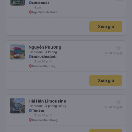
Sóc Bom Bo
4 giờ
Nga Tu Binh Phuoc
Xem giá
star_rate
Nguyên Phương
Limousine 34 Phòng
(0 đánh giá)
Ngã tư Đồng Xoài
3 giờ 10 phút
Bến xe Miền Tây
Xem giá
star_rate
Hải Hân Limousine
Limousine 34 phòng luxury
(0 đánh giá)
Thọ Sơn
3 giờ 51 phút
Bến xe Miền Đông