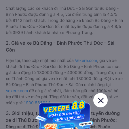
Chất lượng các xe khách đi Thủ Đức - Sài Gòn từ Bù Đăng -
Bình Phước được đánh giá 4.5, với điểm trung bình là 4.5/5
bởi 8142 hành khách. Trong đó hãng xe khách Bù Đăng - Bình
Phước Thủ Đức - Sài Gòn tốt nhất tuyến được đánh giá 4.8/5
bởi 3939 hành khách là nhà xe Phương Trang.
2. Giá vé xe Bù Đăng - Bình Phước Thủ Đức - Sài
Gòn
Hiện tại, theo cập nhật mới nhất của
Vexere.com
, giá vé xe
khách đi Thủ Đức - Sài Gòn từ Bù Đăng - Bình Phước có mức
giá dao động từ 130000 đồng - 430000 đồng. Trong đó, nhà
xe Thành Công có giá vé rẻ nhất, chỉ 130000 đồng. Đặt vé xe
Bù Đăng - Bình Phước Thủ Đức - Sài Gòn chính hãng tại
Vexere.com
để có giá rẻ nhất, đảm bảo giữ chỗ 100% và hỗ
trợ đổi trả vé miễn phí. Tổng đài tư vấn, đặt vé và đổi trả vé
miễn phí:
1900 888684
.
3. Giới thiệu, tư vấn các dòng xe chạy tuyến đường
xe đi Thủ Đức - Sài Gòn từ Bù Đăng - Bình Phước:
Dòng xe đi Thủ Đức - Sài Gòn từ Bù Đăng - Bình Phước