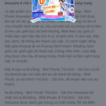
limousine 9 chỗ vip, chất lượng cao: Tiện lợi, sang trọng
Là sản phẩm xe đi Thủ Đức - Sài Gòn từ Bù Đăng - Bình
Phước limousine 9 chỗ cải tiến từ xe 16 chỗ. Nội thất được
làm lại với các ghế bọc da chuẩn Châu Âu, không chỉ êm ái
cho chuyến hành trình xa, mà còn mát mẻ và không hề bị hầm
bí như các ghế bọc da bình thường. Kèm theo các ghế có
nhiều tiện nghi hiện đại như ti-vi, tủ lạnh mini, ổ cắm usb, đèn
đọc sách, hệ thống âm thanh cao cấp. Có vách ngăn riêng
biệt giữa khoang lái và khoang hành khách. Khoảng cách
giữa các ghế ngồi rất thoải mái, không nhồi nhét. Luôn đáp
ứng được nhu cầu về sang trọng, thoải mái và tiện nghi trong
việc di chuyển.
Đây là loại xe Bù Đăng - Bình Phước Thủ Đức - Sài Gòn có hỗ
trợ đón/trả tận nơi miễn phí tại nội thành Bù Đăng - Bình
Phước và nội thành Thủ Đức - Sài Gòn, rất thuận tiện cho du
khách.
Xe Bù Đăng - Bình Phước Thủ Đức - Sài Gòn limousine tốt
nhất: Xe từ Bù Đăng - Bình Phước đi Thủ Đức - Sài Gòn
limousine được đánh giá chung có chất lượng Tốt với điểm