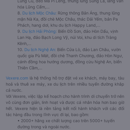
Lũng Cú, đèo Mã Pí Lèng, thung lũng Sủng Là, làng văn
hóa Lũng Cẩm,...
8.
Du lịch Mộc Châu:
Rừng thông Bản Áng, thung lũng
mận Nà Ka, đồi chè Mộc Châu, thác Dải Yếm, bản Pa
Phách, hang dơi, khu du lịch Happy Land,...
9.
Du lịch Hải Phòng:
Biển Đồ Sơn, đảo Hòn Dấu, vịnh
Lan Hạ, đảo Bạch Long Vỹ, núi Voi, khu di tích Tràng
Kênh,...
10.
Du lịch Nghệ An:
Biển Cửa Lò, đảo Lan Châu, vườn
quốc gia Pù Mát, đồi chè Thanh Chương, đảo Hòn Ngư,
cánh đồng hoa hướng dương, đồng cừu Nghệ An, biển
Thiên Cầm,...
Vexere.com
là hệ thống hỗ trợ đặt vé xe khách, máy bay, tàu
hoả và thuê xe máy, xe du lịch trên nhiều tuyến đường khắp
cả nước.
Với Vexere, việc lập kế hoạch cho hành trình di chuyển trở nên
vô cùng đơn giản, linh hoạt và được cá nhân hóa hơn bao giờ
hết. Vexere hiện là nền tảng kết nối hành khách với các đối
tác hàng đầu trong lĩnh vực đi lại, bao gồm:
• 2000+ hãng xe chất lượng cao trên 5000+ tuyến
đường trong và ngoài nước.