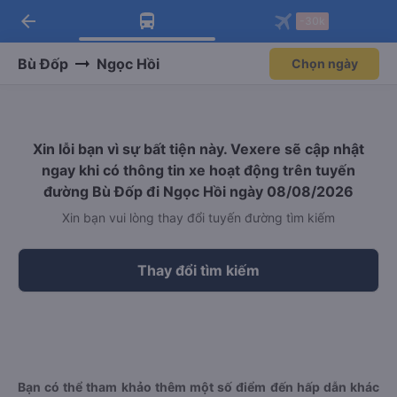
arrow_back
Tải app Vexere ngay!
Tải app Vexere
-30k
Mở app
Mở app
Nhận ưu đãi thành viên độc
-30k/ghế khi đặt vé máy bay qua
quyền
app
Bù Đốp
Ngọc Hồi
Chọn ngày
Xin lỗi bạn vì sự bất tiện này. Vexere sẽ cập nhật
ngay khi có thông tin xe hoạt động trên tuyến
đường Bù Đốp đi Ngọc Hồi ngày 08/08/2026
Xin bạn vui lòng thay đổi tuyến đường tìm kiếm
Thay đổi tìm kiếm
Bạn có thể tham khảo thêm một số điểm đến hấp dẫn khác