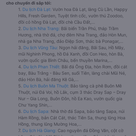
cho chuyến đi sắp tới:
1.
Du lịch Đà Lạt:
Vườn hoa Đà Lạt, làng Cù Lần, Happy
Hills, Fresh Garden, Tuyệt tình cốc, vườn thú Zoodoo,
đồi cỏ hồng Đà Lạt, đồi chè Cầu Đất,...
2.
Du lịch Nha Trang:
Bãi biển Trần Phú, tháp Trầm
Hương, nhà thờ đá, chợ đêm Nha Trang, đảo Hòn Mun,
nhà ga Nha Trang, đảo Điệp Sơn, thác bà Ponagar,...
3.
Du lịch Vũng Tàu:
Ngọn hải đăng, Bãi Sau, Hồ Mây,
mũi Nghinh Phong, hồ Đá Xanh, đồi Con Heo, hòn Bà,
vườn quốc gia Bình Châu, bến thuyền Marina,...
4.
Du lịch Phan Thiết:
Bãi đá Ông Địa, hòn Rơm, đồi cát
bay, Bàu Trắng - Bàu Sen, suối Tiên, làng chài Mũi Né,
đảo Hòn Bà, hải đăng Kê Gà,...
5.
Du lịch Buôn Ma Thuột:
Bảo tàng cà phê Buôn Mê
Thuột, núi Đá Voi, hồ Lắk, cụm 3 thác Dray Sap – Dray
Nur – Gia Long, Buôn Đôn, hồ Ea Kao, vườn quốc gia
Chư Yang Shin,...
6.
Du lịch Sapa:
Nhà thờ đá Sapa, bảo tàng Sapa, núi
Hàm Rồng, bản Cát Cát, thác Tiên Sa, thung lũng Hoa
Hồng, thung lũng Mường Hoa,...
7.
Du lịch Hà Giang:
Cao nguyên đá Đồng Văn, cột cờ