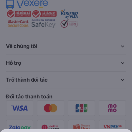
keyboard_arrow_down
Về chúng tôi
keyboard_arrow_down
Hỗ trợ
keyboard_arrow_down
Trở thành đối tác
Đối tác thanh toán