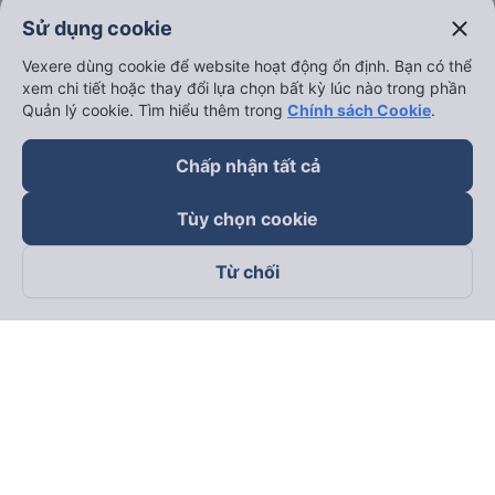
close
Sử dụng cookie
Vexere dùng cookie để website hoạt động ổn định. Bạn có thể
xem chi tiết hoặc thay đổi lựa chọn bất kỳ lúc nào trong phần
Quản lý cookie. Tìm hiểu thêm trong
Chính sách Cookie
.
Chấp nhận tất cả
Tùy chọn cookie
Từ chối
Theo dõi chúng tôi trên
Facebook
Tiktok
Youtube
Công ty TNHH Thương Mại Dịch Vụ Vexere