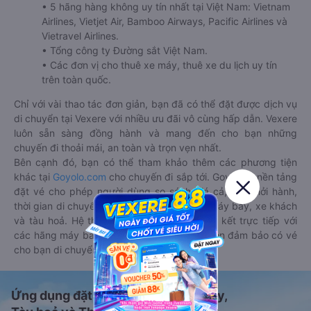
• 5 hãng hàng không uy tín nhất tại Việt Nam: Vietnam
Airlines, Vietjet Air, Bamboo Airways, Pacific Airlines và
Vietravel Airlines.
• Tổng công ty Đường sắt Việt Nam.
• Các đơn vị cho thuê xe máy, thuê xe du lịch uy tín
trên toàn quốc.
Chỉ với vài thao tác đơn giản, bạn đã có thể đặt được dịch vụ
di chuyển tại Vexere với nhiều ưu đãi vô cùng hấp dẫn. Vexere
luôn sẵn sàng đồng hành và mang đến cho bạn những
chuyến đi thoải mái, an toàn và trọn vẹn nhất.
Bên cạnh đó, bạn có thể tham khảo thêm các phương tiện
khác tại
Goyolo.com
cho chuyến đi sắp tới. Goyolo là nền tảng
đặt vé cho phép người dùng so sánh giá cả, giờ khởi hành,
thời gian di chuyển của nhiều phương tiện máy bay, xe khách
và tàu hoả. Hệ thống của Goyolo được liên kết trực tiếp với
các hãng máy bay, xe khách và tàu hoả, luôn đảm bảo có vé
cho bạn di chuyển.
Ứng dụng đặt vé Xe khách, Máy bay,