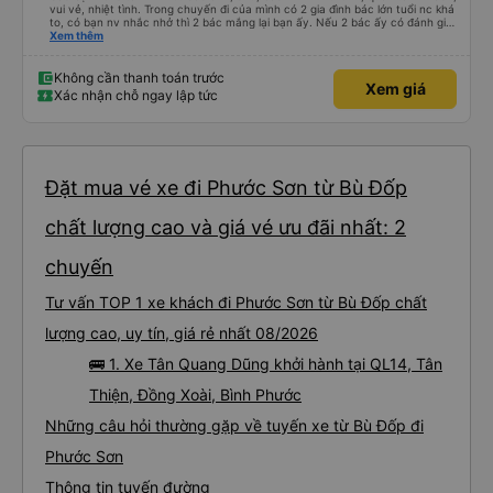
vui vẻ, nhiệt tình. Trong chuyến đi của mình có 2 gia đình bác lớn tuổi nc khá
to, có bạn nv nhắc nhở thì 2 bác mắng lại bạn ấy. Nếu 2 bác ấy có đánh giá
xấu thì mình ngược lại nha. Bạn ấy nhắc nhở rất đúng. 2 bác nói rất to. To
Xem thêm
đến lỗi mình ngủ còn mơ được câu chuyện các bác nói với nhau xuất hiện
trong giấc mơ của mình luôn. Nên nếu bạn ấy bị phản ánh thì đừng trừ lương
bạn ấy nha. Nếu bạn ấy bị trừ thì bảo bạn ấy liên hệ sđt của mình, mình hỗ
Không cần thanh toán trước
Xem giá
trợ ạ. Số mình đuôi 666, chuyến ĐH-NT ngày 16/1. À các bạn nữ lễ tân xinh
Xác nhận chỗ ngay lập tức
iu còn đổi cho mình phòng đơn sang đôi xong còn note là (một mình) yêu
luôn. Nhưng phòng đôi mà nằm một thì mỗi lần xe rẽ 1 cái là ✈️ Ít đi xe khách
nhưng đủ để đánh giá 10/10.
Đặt mua vé xe đi Phước Sơn từ Bù Đốp
chất lượng cao và giá vé ưu đãi nhất: 2
chuyến
Tư vấn TOP 1 xe khách đi Phước Sơn từ Bù Đốp chất
lượng cao, uy tín, giá rẻ nhất 08/2026
🚌 1. Xe Tân Quang Dũng khởi hành tại QL14, Tân
Thiện, Đồng Xoài, Bình Phước
Những câu hỏi thường gặp về tuyến xe từ Bù Đốp đi
Phước Sơn
Thông tin tuyến đường