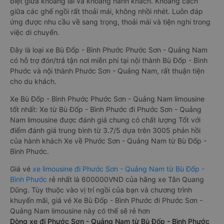
biệt giữa khoang lái và khoang hành khách. Khoảng cách
giữa các ghế ngồi rất thoải mái, không nhồi nhét. Luôn đáp
ứng được nhu cầu về sang trọng, thoải mái và tiện nghi trong
việc di chuyển.
Đây là loại xe Bù Đốp - Bình Phước Phước Sơn - Quảng Nam
có hỗ trợ đón/trả tận nơi miễn phí tại nội thành Bù Đốp - Bình
Phước và nội thành Phước Sơn - Quảng Nam, rất thuận tiện
cho du khách.
Xe Bù Đốp - Bình Phước Phước Sơn - Quảng Nam limousine
tốt nhất: Xe từ Bù Đốp - Bình Phước đi Phước Sơn - Quảng
Nam limousine được đánh giá chung có chất lượng Tốt với
điểm đánh giá trung bình từ 3.7/5 dựa trên 3005 phản hồi
của hành khách Xe về Phước Sơn - Quảng Nam từ Bù Đốp -
Bình Phước.
Giá vé
xe limousine đi Phước Sơn - Quảng Nam từ Bù Đốp -
Bình Phước
rẻ nhất là 600000VND của hãng xe Tân Quang
Dũng. Tùy thuộc vào vị trí ngồi của bạn và chương trình
khuyến mãi, giá vé Xe Bù Đốp - Bình Phước đi Phước Sơn -
Quảng Nam limousine này có thể sẽ rẻ hơn
Dòng xe đi Phước Sơn - Quảng Nam từ Bù Đốp - Bình Phước