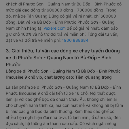
khách đi Phước Sơn - Quảng Nam từ Bù Đốp - Bình Phước có
mức giá dao động từ 600000 đồng - 700000 đồng. Trong
đó, nhà xe Tân Quang Dũng có giá vé rẻ nhất, chỉ 600000
đồng. Đặt vé xe Bù Đốp - Bình Phước Phước Sơn - Quảng
Nam chính hãng tại
Vexere.com
để có giá rẻ nhất, đảm bảo
giữ chỗ 100% và hỗ trợ đổi trả vé miễn phí. Tổng đài tư vấn,
đặt vé và đổi trả vé miễn phí:
1900 888684
.
3. Giới thiệu, tư vấn các dòng xe chạy tuyến đường
xe đi Phước Sơn - Quảng Nam từ Bù Đốp - Bình
Phước:
Dòng xe đi Phước Sơn - Quảng Nam từ Bù Đốp - Bình Phước
limousine 9 chỗ vip, chất lượng cao: Tiện lợi, sang trọng
Là sản phẩm xe đi Phước Sơn - Quảng Nam từ Bù Đốp - Bình
Phước limousine 9 chỗ cải tiến từ xe 16 chỗ. Nội thất được
làm lại với các ghế bọc da chuẩn Châu Âu, không chỉ êm ái
cho chuyến hành trình xa, mà còn mát mẻ và không hề bị hầm
bí như các ghế bọc da bình thường. Kèm theo các ghế có
nhiều tiện nghi hiện đại như ti-vi, tủ lạnh mini, ổ cắm usb, đèn
đọc sách, hệ thống âm thanh cao cấp. Có vách ngăn riêng