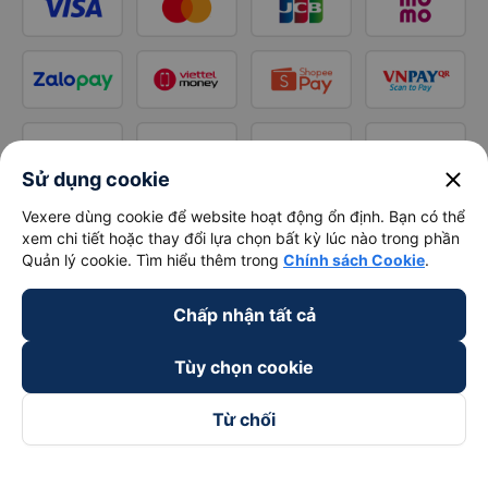
close
Sử dụng cookie
Vexere dùng cookie để website hoạt động ổn định. Bạn có thể
xem chi tiết hoặc thay đổi lựa chọn bất kỳ lúc nào trong phần
Quản lý cookie. Tìm hiểu thêm trong
Chính sách Cookie
.
Chấp nhận tất cả
Tùy chọn cookie
Từ chối
Theo dõi chúng tôi trên
Facebook
Tiktok
Youtube