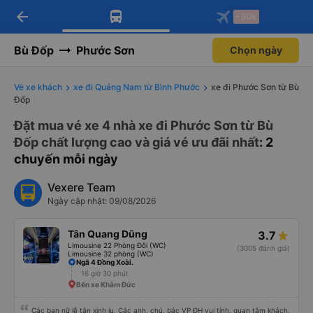
arrow_back
Tải app Vexere ngay!
Tải app Vexere
-30k
Mở app
Mở app
Nhận ưu đãi thành viên độc
-30k/ghế khi đặt vé máy bay qua
quyền
app
Bù Đốp
Phước Sơn
Chọn ngày
Vé xe khách
xe đi Quảng Nam từ Bình Phước
xe đi Phước Sơn từ Bù
Đốp
Đặt mua vé xe 4 nhà xe đi Phước Sơn từ Bù
Đốp chất lượng cao và giá vé ưu đãi nhất
: 2
chuyến mỗi ngày
Vexere Team
Ngày cập nhật: 09/08/2026
Tân Quang Dũng
3.7
Limousine 22 Phòng Đôi (WC)
(3005 đánh giá)
Limousine 32 phòng (WC)
Ngã 4 Đồng Xoài.
16 giờ 30 phút
Bến xe Khâm Đức
Các bạn nữ lễ tân xinh iu. Các anh, chú, bác VP ĐH vui tính, quan tâm khách,