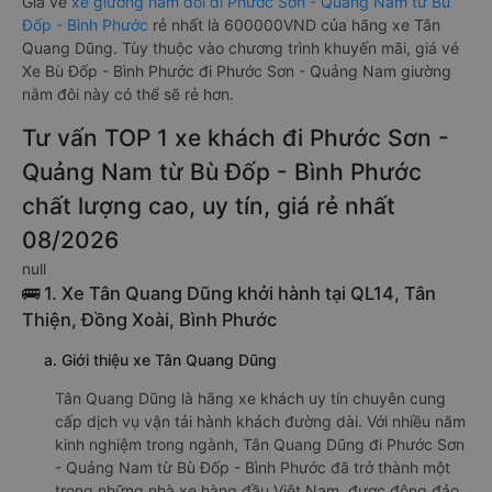
Giá vé
xe giường nằm đôi đi Phước Sơn - Quảng Nam từ Bù
Đốp - Bình Phước
rẻ nhất là 600000VND của hãng xe Tân
Quang Dũng. Tùy thuộc vào chương trình khuyến mãi, giá vé
Xe Bù Đốp - Bình Phước đi Phước Sơn - Quảng Nam giường
nằm đôi này có thể sẽ rẻ hơn.
Tư vấn TOP 1 xe khách đi Phước Sơn -
Quảng Nam từ Bù Đốp - Bình Phước
chất lượng cao, uy tín, giá rẻ nhất
08/2026
null
🚌 1. Xe Tân Quang Dũng khởi hành tại QL14, Tân
Thiện, Đồng Xoài, Bình Phước
a. Giới thiệu xe Tân Quang Dũng
Tân Quang Dũng là hãng xe khách uy tín chuyên cung
cấp dịch vụ vận tải hành khách đường dài. Với nhiều năm
kinh nghiệm trong ngành, Tân Quang Dũng đi Phước Sơn
- Quảng Nam từ Bù Đốp - Bình Phước đã trở thành một
trong những nhà xe hàng đầu Việt Nam, được đông đảo