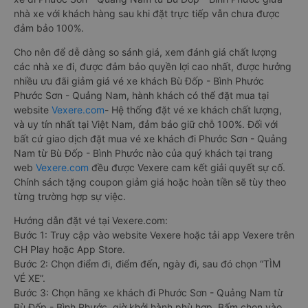
nhà xe với khách hàng sau khi đặt trực tiếp vẫn chưa được
đảm bảo 100%.
Cho nên để dễ dàng so sánh giá, xem đánh giá chất lượng
các nhà xe đi, được đảm bảo quyền lợi cao nhất, được hưởng
nhiều ưu đãi giảm giá vé xe khách Bù Đốp - Bình Phước
Phước Sơn - Quảng Nam, hành khách có thể đặt mua tại
website
Vexere.com
- Hệ thống đặt vé xe khách chất lượng,
và uy tín nhất tại Việt Nam, đảm bảo giữ chỗ 100%. Đối với
bất cứ giao dịch đặt mua vé xe khách đi Phước Sơn - Quảng
Nam từ Bù Đốp - Bình Phước nào của quý khách tại trang
web
Vexere.com
đều được Vexere cam kết giải quyết sự cố.
Chính sách tặng coupon giảm giá hoặc hoàn tiền sẽ tùy theo
từng trường hợp sự việc.
Hướng dẫn đặt vé tại Vexere.com:
Bước 1: Truy cập vào website Vexere hoặc tải app Vexere trên
CH Play hoặc App Store.
Bước 2: Chọn điểm đi, điểm đến, ngày đi, sau đó chọn “TÌM
VÉ XE”.
Bước 3: Chọn hãng xe khách đi Phước Sơn - Quảng Nam từ
Bù Đốp - Bình Phước, giờ khởi hành phù hợp. Bấm chọn vào