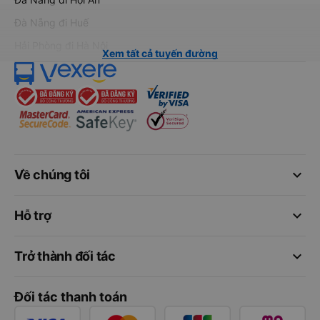
Đà Nẵng đi Huế
Hải Phòng đi Hà Nội
Xem tất cả tuyến đường
keyboard_arrow_down
Về chúng tôi
keyboard_arrow_down
Hỗ trợ
keyboard_arrow_down
Trở thành đối tác
Đối tác thanh toán