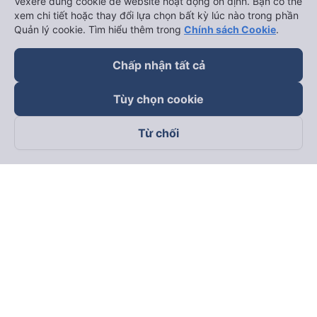
Vexere dùng cookie để website hoạt động ổn định. Bạn có thể
keyboard_arrow_down
Trở thành đối tác
xem chi tiết hoặc thay đổi lựa chọn bất kỳ lúc nào trong phần
Quản lý cookie. Tìm hiểu thêm trong
Chính sách Cookie
.
Đối tác thanh toán
Chấp nhận tất cả
Tùy chọn cookie
Từ chối