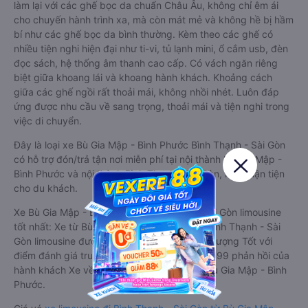
làm lại với các ghế bọc da chuẩn Châu Âu, không chỉ êm ái
cho chuyến hành trình xa, mà còn mát mẻ và không hề bị hầm
bí như các ghế bọc da bình thường. Kèm theo các ghế có
nhiều tiện nghi hiện đại như ti-vi, tủ lạnh mini, ổ cắm usb, đèn
đọc sách, hệ thống âm thanh cao cấp. Có vách ngăn riêng
biệt giữa khoang lái và khoang hành khách. Khoảng cách
giữa các ghế ngồi rất thoải mái, không nhồi nhét. Luôn đáp
ứng được nhu cầu về sang trọng, thoải mái và tiện nghi trong
việc di chuyển.
Đây là loại xe Bù Gia Mập - Bình Phước Bình Thạnh - Sài Gòn
có hỗ trợ đón/trả tận nơi miễn phí tại nội thành Bù Gia Mập -
Bình Phước và nội thành Bình Thạnh - Sài Gòn, rất thuận tiện
cho du khách.
Xe Bù Gia Mập - Bình Phước Bình Thạnh - Sài Gòn limousine
tốt nhất: Xe từ Bù Gia Mập - Bình Phước đi Bình Thạnh - Sài
Gòn limousine được đánh giá chung có chất lượng Tốt với
điểm đánh giá trung bình từ 4.5/5 dựa trên 399 phản hồi của
hành khách Xe về Bình Thạnh - Sài Gòn từ Bù Gia Mập - Bình
Phước.