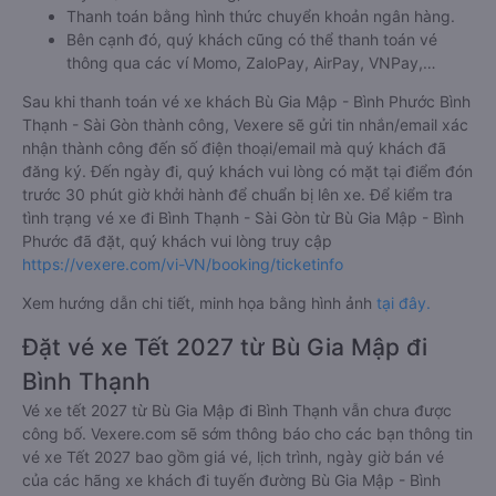
Thanh toán bằng hình thức chuyển khoản ngân hàng.
Bên cạnh đó, quý khách cũng có thể thanh toán vé
thông qua các ví Momo, ZaloPay, AirPay, VNPay,…
Sau khi thanh toán vé xe khách Bù Gia Mập - Bình Phước Bình
Thạnh - Sài Gòn thành công, Vexere sẽ gửi tin nhắn/email xác
nhận thành công đến số điện thoại/email mà quý khách đã
đăng ký. Đến ngày đi, quý khách vui lòng có mặt tại điểm đón
trước 30 phút giờ khởi hành để chuẩn bị lên xe. Để kiểm tra
tình trạng vé xe đi Bình Thạnh - Sài Gòn từ Bù Gia Mập - Bình
Phước đã đặt, quý khách vui lòng truy cập
https://vexere.com/vi-VN/booking/ticketinfo
Xem hướng dẫn chi tiết, minh họa bằng hình ảnh
tại đây.
Đặt vé xe Tết 2027 từ Bù Gia Mập đi
Bình Thạnh
Vé xe tết 2027 từ Bù Gia Mập đi Bình Thạnh vẫn chưa được
công bố. Vexere.com sẽ sớm thông báo cho các bạn thông tin
vé xe Tết 2027 bao gồm giá vé, lịch trình, ngày giờ bán vé
của các hãng xe khách đi tuyến đường Bù Gia Mập - Bình