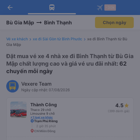
arrow_back
Tải app Vexere ngay!
Tải app Vexere
-30k
Mở app
Mở app
Nhận ưu đãi thành viên độc
-30k/ghế khi đặt vé máy bay qua
quyền
app
Bù Gia Mập
Bình Thạnh
Chọn ngày
Vé xe khách
xe đi Sài Gòn từ Bình Phước
xe đi Bình Thạnh từ Bù
Gia Mập
Đặt mua vé xe 4 nhà xe đi Bình Thạnh từ Bù Gia
Mập chất lượng cao và giá vé ưu đãi nhất
: 62
chuyến mỗi ngày
Vexere Team
Ngày cập nhật: 07/08/2026
Thành Công
4.5
Thaco 29 chỗ
(399 đánh giá)
Limousine 9 chỗ
+1 loại xe khác
Trạm Phú Riềng
2 giờ 35 phút
CN Miền Đông