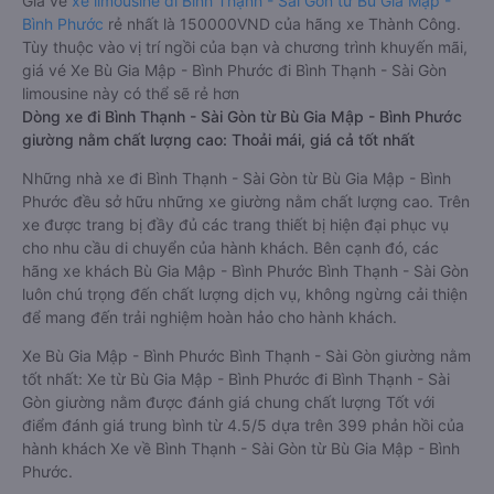
Giá vé
xe limousine đi Bình Thạnh - Sài Gòn từ Bù Gia Mập -
Bình Phước
rẻ nhất là 150000VND của hãng xe Thành Công.
Tùy thuộc vào vị trí ngồi của bạn và chương trình khuyến mãi,
giá vé Xe Bù Gia Mập - Bình Phước đi Bình Thạnh - Sài Gòn
limousine này có thể sẽ rẻ hơn
Dòng xe đi Bình Thạnh - Sài Gòn từ Bù Gia Mập - Bình Phước
giường nằm chất lượng cao: Thoải mái, giá cả tốt nhất
Những nhà xe đi Bình Thạnh - Sài Gòn từ Bù Gia Mập - Bình
Phước đều sở hữu những xe giường nằm chất lượng cao. Trên
xe được trang bị đầy đủ các trang thiết bị hiện đại phục vụ
cho nhu cầu di chuyển của hành khách. Bên cạnh đó, các
hãng xe khách Bù Gia Mập - Bình Phước Bình Thạnh - Sài Gòn
luôn chú trọng đến chất lượng dịch vụ, không ngừng cải thiện
để mang đến trải nghiệm hoàn hảo cho hành khách.
Xe Bù Gia Mập - Bình Phước Bình Thạnh - Sài Gòn giường nằm
tốt nhất: Xe từ Bù Gia Mập - Bình Phước đi Bình Thạnh - Sài
Gòn giường nằm được đánh giá chung chất lượng Tốt với
điểm đánh giá trung bình từ 4.5/5 dựa trên 399 phản hồi của
hành khách Xe về Bình Thạnh - Sài Gòn từ Bù Gia Mập - Bình
Phước.