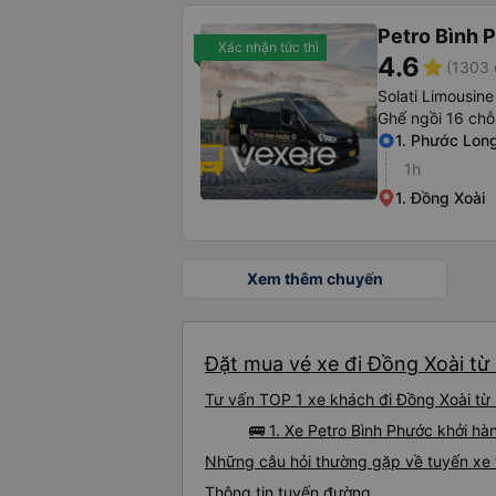
Petro Bình 
Xác nhận tức thì
4.6
star
(1303 
Solati Limousine
Ghế ngồi 16 chỗ
1. Phước Lon
1h
1. Đồng Xoài
Xem thêm chuyến
Đặt mua vé xe đi Đồng Xoài từ 
Tư vấn TOP 1 xe khách đi Đồng Xoài từ 
🚌 1. Xe Petro Bình Phước khởi hà
Những câu hỏi thường gặp về tuyến xe 
Thông tin tuyến đường