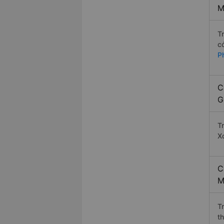
M
T
c
P
C
G
T
X
C
M
T
t