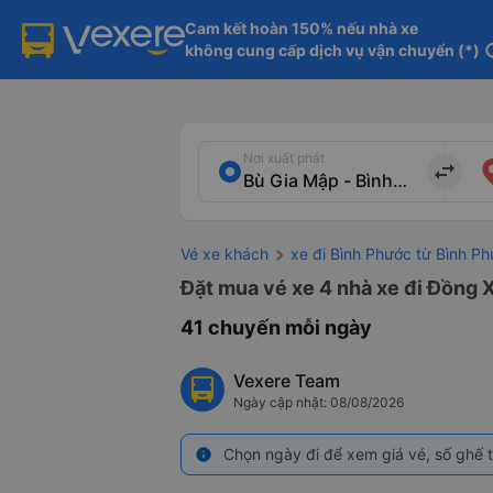
Cam kết hoàn 150% nếu nhà xe

không cung cấp dịch vụ vận chuyển (*)
in
Nơi xuất phát
import_export
Vé xe khách
xe đi Bình Phước từ Bình P
Đặt mua vé xe 4 nhà xe đi Đồng X
41 chuyến mỗi ngày
Vexere Team
Ngày cập nhật: 08/08/2026
Chọn ngày đi để xem giá vé, số ghế t
info