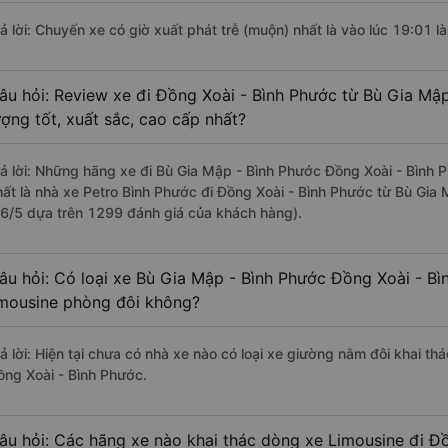
rả lời: Chuyến xe có giờ xuất phát trễ (muộn) nhất là vào lúc 19:01 l
âu hỏi: Review xe đi Đồng Xoài - Bình Phước từ Bù Gia Mậ
ượng tốt, xuất sắc, cao cấp nhất?
rả lời: Những hãng xe đi Bù Gia Mập - Bình Phước Đồng Xoài - Bình P
hất là nhà xe Petro Bình Phước đi Đồng Xoài - Bình Phước từ Bù Gia 
.6/5 dựa trên 1299 đánh giá của khách hàng).
âu hỏi: Có loại xe Bù Gia Mập - Bình Phước Đồng Xoài - Bì
imousine phòng đôi không?
rả lời: Hiện tại chưa có nhà xe nào có loại xe giường nằm đôi khai t
ồng Xoài - Bình Phước.
âu hỏi: Các hãng xe nào khai thác dòng xe Limousine đi Đồ