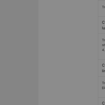
T
C
l
T
n
4
C
l
T
Đ
C