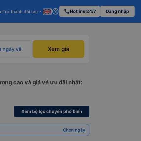
help_outline
phone
Hotline 24/7
Đăng nhập
re
Trở thành đối tác
arrow_drop_down
Xem giá
 ngày về
ượng cao và giá vé ưu đãi nhất
:
Xem bộ lọc chuyến phổ biến
Chọn ngày