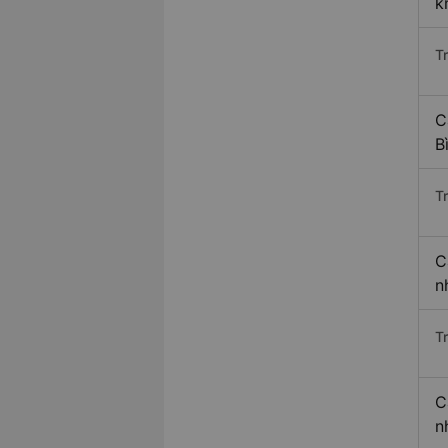
k
T
C
B
T
C
n
T
C
n