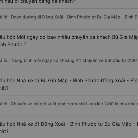
m nếu di chuyển bằng xe khách?
rả lời: Đoạn đường đi Đồng Xoài - Bình Phước từ Bù Gia Mập - Bình 
âu hỏi: Mỗi ngày có bao nhiêu chuyến xe khách Bù Gia Mập
ình Phước ?
rả lời: Trung bình mỗi ngày có khoảng 41 chuyến xe bắt đầu từ 2:00
âu hỏi: Nhà xe đi Bù Gia Mập - Bình Phước Đồng Xoài - Bì
hất?
rả lời: Chuyến xe có giờ xuất phát sớm nhất vào lúc 2:00 là của nhà
âu hỏi: Nhà xe đi Đồng Xoài - Bình Phước từ Bù Gia Mập - 
hất?