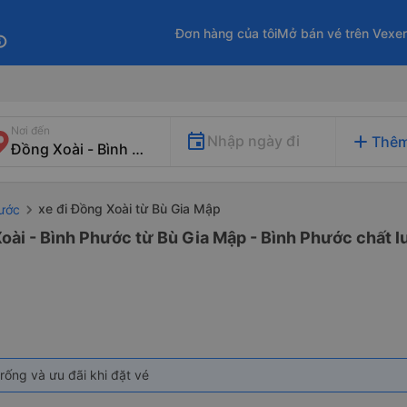
Đơn hàng của tôi
Mở bán vé trên Vexe
fo
Nơi đến
add
Nhập ngày đi
Thêm
xe đi Đồng Xoài từ Bù Gia Mập
hước
oài - Bình Phước từ Bù Gia Mập - Bình Phước chất l
rống và ưu đãi khi đặt vé