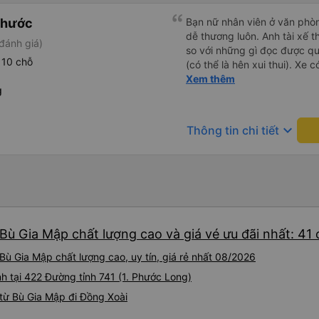
Phước
Bạn nữ nhân viên ở văn phò
dễ thương luôn. Anh tài xế t
đánh giá)
so với những gì đọc được q
 10 chỗ
(có thể là hên xui thui). Xe c
cũng ko rõ tại mình say xe 
Xem thêm
g
keyboard_arrow_down
Thông tin chi tiết
Bù Gia Mập chất lượng cao và giá vé ưu đãi nhất: 41
Bù Gia Mập chất lượng cao, uy tín, giá rẻ nhất 08/2026
nh tại 422 Đường tỉnh 741 (1. Phước Long)
từ Bù Gia Mập đi Đồng Xoài