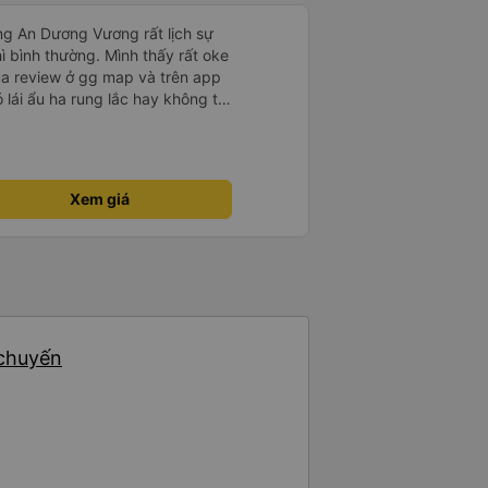
ng An Dương Vương rất lịch sự
hì bình thường. Mình thấy rất oke
ua review ở gg map và trên app
ó lái ẩu ha rung lắc hay không thì
nên ngủ ko à
Xem giá
 chuyến