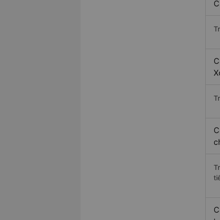
C
T
C
X
Tr
C
c
T
ti
C