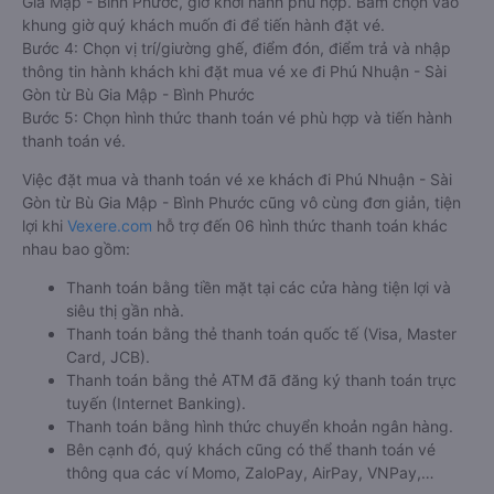
Gia Mập - Bình Phước, giờ khởi hành phù hợp. Bấm chọn vào
khung giờ quý khách muốn đi để tiến hành đặt vé.
Bước 4: Chọn vị trí/giường ghế, điểm đón, điểm trả và nhập
thông tin hành khách khi đặt mua vé xe đi Phú Nhuận - Sài
Gòn từ Bù Gia Mập - Bình Phước
Bước 5: Chọn hình thức thanh toán vé phù hợp và tiến hành
thanh toán vé.
Việc đặt mua và thanh toán vé xe khách đi Phú Nhuận - Sài
Gòn từ Bù Gia Mập - Bình Phước cũng vô cùng đơn giản, tiện
lợi khi
Vexere.com
hỗ trợ đến 06 hình thức thanh toán khác
nhau bao gồm:
Thanh toán bằng tiền mặt tại các cửa hàng tiện lợi và
siêu thị gần nhà.
Thanh toán bằng thẻ thanh toán quốc tế (Visa, Master
Card, JCB).
Thanh toán bằng thẻ ATM đã đăng ký thanh toán trực
tuyến (Internet Banking).
Thanh toán bằng hình thức chuyển khoản ngân hàng.
Bên cạnh đó, quý khách cũng có thể thanh toán vé
thông qua các ví Momo, ZaloPay, AirPay, VNPay,…