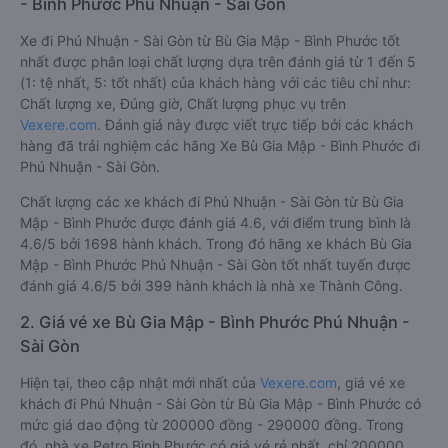
- Bình Phước Phú Nhuận - Sài Gòn
Xe đi Phú Nhuận - Sài Gòn từ Bù Gia Mập - Bình Phước tốt
nhất được phân loại chất lượng dựa trên đánh giá từ 1 đến 5
(1: tệ nhất, 5: tốt nhất) của khách hàng với các tiêu chí như:
Chất lượng xe, Đúng giờ, Chất lượng phục vụ trên
Vexere.com
. Đánh giá này được viết trực tiếp bởi các khách
hàng đã trải nghiệm các hãng Xe Bù Gia Mập - Bình Phước đi
Phú Nhuận - Sài Gòn.
Chất lượng các xe khách đi Phú Nhuận - Sài Gòn từ Bù Gia
Mập - Bình Phước được đánh giá 4.6, với điểm trung bình là
4.6/5 bởi 1698 hành khách. Trong đó hãng xe khách Bù Gia
Mập - Bình Phước Phú Nhuận - Sài Gòn tốt nhất tuyến được
đánh giá 4.6/5 bởi 399 hành khách là nhà xe Thành Công.
2. Giá vé xe Bù Gia Mập - Bình Phước Phú Nhuận -
Sài Gòn
Hiện tại, theo cập nhật mới nhất của
Vexere.com
, giá vé xe
khách đi Phú Nhuận - Sài Gòn từ Bù Gia Mập - Bình Phước có
mức giá dao động từ 200000 đồng - 290000 đồng. Trong
đó, nhà xe Petro Bình Phước có giá vé rẻ nhất, chỉ 200000