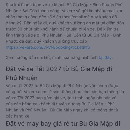
Sau khi thanh toán vé xe khách Bù Gia Mập - Bình Phước Phú
Nhuận - Sài Gòn thành công, Vexere sẽ gửi tin nhắn/email xác
nhận thành công đến số điện thoại/email mà quý khách đã
đăng ký. Đến ngày đi, quý khách vui lòng có mặt tại điểm đón
trước 30 phút giờ khởi hành để chuẩn bị lên xe. Để kiểm tra
tình trạng vé xe đi Phú Nhuận - Sài Gòn từ Bù Gia Mập - Bình
Phước đã đặt, quý khách vui lòng truy cập
https://vexere.com/vi-VN/booking/ticketinfo
Xem hướng dẫn chi tiết, minh họa bằng hình ảnh
tại đây.
Đặt vé xe Tết 2027 từ Bù Gia Mập đi
Phú Nhuận
Vé xe tết 2027 từ Bù Gia Mập đi Phú Nhuận vẫn chưa được
công bố. Vexere.com sẽ sớm thông báo cho các bạn thông tin
vé xe Tết 2027 bao gồm giá vé, lịch trình, ngày giờ bán vé
của các hãng xe khách đi tuyến đường Bù Gia Mập - Phú
Nhuận và Phú Nhuận - Bù Gia Mập ngay khi có thông tin từ
các hãng xe.
Đặt vé máy bay giá rẻ từ Bù Gia Mập đi