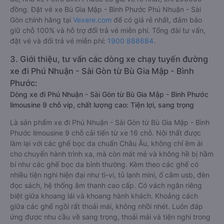
đồng. Đặt vé xe Bù Gia Mập - Bình Phước Phú Nhuận - Sài
Gòn chính hãng tại
Vexere.com
để có giá rẻ nhất, đảm bảo
giữ chỗ 100% và hỗ trợ đổi trả vé miễn phí. Tổng đài tư vấn,
đặt vé và đổi trả vé miễn phí:
1900 888684
.
3. Giới thiệu, tư vấn các dòng xe chạy tuyến đường
xe đi Phú Nhuận - Sài Gòn từ Bù Gia Mập - Bình
Phước:
Dòng xe đi Phú Nhuận - Sài Gòn từ Bù Gia Mập - Bình Phước
limousine 9 chỗ vip, chất lượng cao: Tiện lợi, sang trọng
Là sản phẩm xe đi Phú Nhuận - Sài Gòn từ Bù Gia Mập - Bình
Phước limousine 9 chỗ cải tiến từ xe 16 chỗ. Nội thất được
làm lại với các ghế bọc da chuẩn Châu Âu, không chỉ êm ái
cho chuyến hành trình xa, mà còn mát mẻ và không hề bị hầm
bí như các ghế bọc da bình thường. Kèm theo các ghế có
nhiều tiện nghi hiện đại như ti-vi, tủ lạnh mini, ổ cắm usb, đèn
đọc sách, hệ thống âm thanh cao cấp. Có vách ngăn riêng
biệt giữa khoang lái và khoang hành khách. Khoảng cách
giữa các ghế ngồi rất thoải mái, không nhồi nhét. Luôn đáp
ứng được nhu cầu về sang trọng, thoải mái và tiện nghi trong