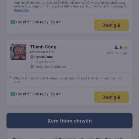
Anh tài xế thì bình thường. Mình thấy rất oke so với những gì đọc được qua
review ở gg map và trên app (có thể là hên xui thui). Xe có lái ẩu ha rung lắc
hay không thì cũng ko rõ tại mình say xe nên ngủ ko à
Xem thêm
Xác nhận chỗ ngay lập tức
Xem giá
Thành Công
4.5
Limousine 9 chỗ
(400 đánh giá)
Trạm Bù Nho
3 giờ 55 phút
Trung Tâm Thành Phố
Khá ok lên xe đúng h đi đúng h phát cho mỗi ng 1 khăn lạnh với chai nước
suôi
Xác nhận chỗ ngay lập tức
Xem giá
Xem thêm chuyến