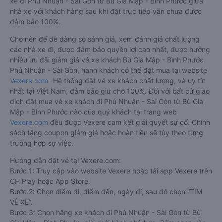
xe đi Phú Nhuận - Sài Gòn từ Bù Gia Mập - Bình Phước giữa
nhà xe với khách hàng sau khi đặt trực tiếp vẫn chưa được
đảm bảo 100%.
Cho nên để dễ dàng so sánh giá, xem đánh giá chất lượng
các nhà xe đi, được đảm bảo quyền lợi cao nhất, được hưởng
nhiều ưu đãi giảm giá vé xe khách Bù Gia Mập - Bình Phước
Phú Nhuận - Sài Gòn, hành khách có thể đặt mua tại website
Vexere.com
- Hệ thống đặt vé xe khách chất lượng, và uy tín
nhất tại Việt Nam, đảm bảo giữ chỗ 100%. Đối với bất cứ giao
dịch đặt mua vé xe khách đi Phú Nhuận - Sài Gòn từ Bù Gia
Mập - Bình Phước nào của quý khách tại trang web
Vexere.com
đều được Vexere cam kết giải quyết sự cố. Chính
sách tặng coupon giảm giá hoặc hoàn tiền sẽ tùy theo từng
trường hợp sự việc.
Hướng dẫn đặt vé tại Vexere.com:
Bước 1: Truy cập vào website Vexere hoặc tải app Vexere trên
CH Play hoặc App Store.
Bước 2: Chọn điểm đi, điểm đến, ngày đi, sau đó chọn “TÌM
VÉ XE”.
Bước 3: Chọn hãng xe khách đi Phú Nhuận - Sài Gòn từ Bù