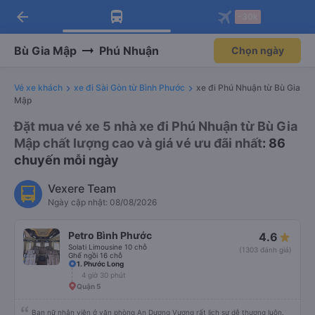
arrow_back
Tải app Vexere ngay!
Tải app Vexere
-30k
Mở app
Mở app
Nhận ưu đãi thành viên độc
-30k/ghế khi đặt vé máy bay qua
quyền
app
Bù Gia Mập
Phú Nhuận
Chọn ngày
Vé xe khách
xe đi Sài Gòn từ Bình Phước
xe đi Phú Nhuận từ Bù Gia
Mập
Đặt mua vé xe 5 nhà xe đi Phú Nhuận từ Bù Gia
Mập chất lượng cao và giá vé ưu đãi nhất
: 86
chuyến mỗi ngày
Vexere Team
Ngày cập nhật: 08/08/2026
Petro Bình Phước
4.6
Solati Limousine 10 chỗ
(1303 đánh giá)
Ghế ngồi 16 chỗ
1. Phước Long
4 giờ 30 phút
Quận 5
Bạn nữ nhân viên ở văn phòng An Dương Vương rất lịch sự dễ thương luôn.