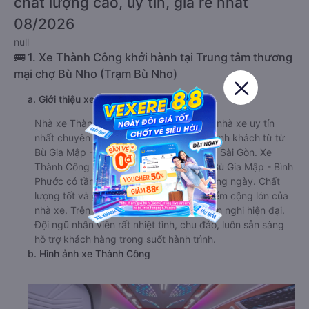
chất lượng cao, uy tín, giá rẻ nhất
08/2026
null
🚌 1. Xe Thành Công khởi hành tại Trung tâm thương
mại chợ Bù Nho (Trạm Bù Nho)
a. Giới thiệu xe Thành Công
Nhà xe Thành Công là một trong những nhà xe uy tín
nhất chuyên cung cấp dịch vụ vận tải hành khách từ từ
Bù Gia Mập - Bình Phước đi Phú Nhuận - Sài Gòn. Xe
Thành Công đi Phú Nhuận - Sài Gòn từ Bù Gia Mập - Bình
Phước có tần suất chạy khá dày đặc trong ngày. Chất
lượng tốt và giá cả phải chăng là một điểm cộng lớn của
nhà xe. Trên xe được trang bị đầy đủ tiện nghi hiện đại.
Đội ngũ nhân viên rất nhiệt tình, chu đáo, luôn sẵn sàng
hỗ trợ khách hàng trong suốt hành trình.
b. Hình ảnh xe Thành Công