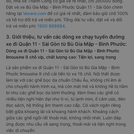
đó, nhà xe Thành Công có giá vé rẻ nhất, chỉ 290000 đồng.
Đặt vé xe Bù Gia Mập - Bình Phước Quận 11 - Sài Gòn chính
hãng tại
Vexere.com
để có giá rẻ nhất, đảm bảo giữ chỗ 100%
và hỗ trợ đổi trả vé miễn phí. Tổng đài tư vấn, đặt vé và đổi
trả vé miễn phí:
1900 888684
.
3. Giới thiệu, tư vấn các dòng xe chạy tuyến đường
xe đi Quận 11 - Sài Gòn từ Bù Gia Mập - Bình Phước:
Dòng xe đi Quận 11 - Sài Gòn từ Bù Gia Mập - Bình Phước
limousine 9 chỗ vip, chất lượng cao: Tiện lợi, sang trọng
Là sản phẩm xe đi Quận 11 - Sài Gòn từ Bù Gia Mập - Bình
Phước limousine 9 chỗ cải tiến từ xe 16 chỗ. Nội thất được
làm lại với các ghế bọc da chuẩn Châu Âu, không chỉ êm ái
cho chuyến hành trình xa, mà còn mát mẻ và không hề bị hầm
bí như các ghế bọc da bình thường. Kèm theo các ghế có
nhiều tiện nghi hiện đại như ti-vi, tủ lạnh mini, ổ cắm usb, đèn
đọc sách, hệ thống âm thanh cao cấp. Có vách ngăn riêng
biệt giữa khoang lái và khoang hành khách. Khoảng cách
giữa các ghế ngồi rất thoải mái, không nhồi nhét. Luôn đáp
ứng được nhu cầu về sang trọng, thoải mái và tiện nghi trong
việc di chuyển.