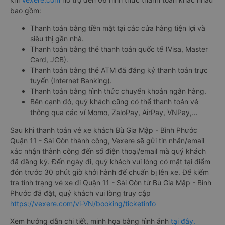
bao gồm:
Thanh toán bằng tiền mặt tại các cửa hàng tiện lợi và
siêu thị gần nhà.
Thanh toán bằng thẻ thanh toán quốc tế (Visa, Master
Card, JCB).
Thanh toán bằng thẻ ATM đã đăng ký thanh toán trực
tuyến (Internet Banking).
Thanh toán bằng hình thức chuyển khoản ngân hàng.
Bên cạnh đó, quý khách cũng có thể thanh toán vé
thông qua các ví Momo, ZaloPay, AirPay, VNPay,…
Sau khi thanh toán vé xe khách Bù Gia Mập - Bình Phước
Quận 11 - Sài Gòn thành công, Vexere sẽ gửi tin nhắn/email
xác nhận thành công đến số điện thoại/email mà quý khách
đã đăng ký. Đến ngày đi, quý khách vui lòng có mặt tại điểm
đón trước 30 phút giờ khởi hành để chuẩn bị lên xe. Để kiểm
tra tình trạng vé xe đi Quận 11 - Sài Gòn từ Bù Gia Mập - Bình
Phước đã đặt, quý khách vui lòng truy cập
https://vexere.com/vi-VN/booking/ticketinfo
Xem hướng dẫn chi tiết, minh họa bằng hình ảnh
tại đây.