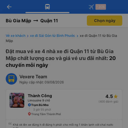
arrow_back
Tải app Vexere ngay!
Tải app Vexere
-30k
Mở app
Mở app
Nhận ưu đãi thành viên độc
-30k/ghế khi đặt vé máy bay qua
quyền
app
Bù Gia Mập
Quận 11
Chọn ngày
Vé xe khách
xe đi Sài Gòn từ Bình Phước
xe đi Quận 11 từ Bù Gia
Mập
Đặt mua vé xe 4 nhà xe đi Quận 11 từ Bù Gia
Mập chất lượng cao và giá vé ưu đãi nhất
: 20
chuyến mỗi ngày
Vexere Team
Ngày cập nhật: 09/08/2026
Thành Công
4.5
Limousine 9 chỗ
(400 đánh giá)
Trạm Bù Nho
3 giờ 55 phút
Trung Tâm Thành Phố
Khá ok lên xe đúng h đi đúng h phát cho mỗi ng 1 khăn lạnh với chai nước