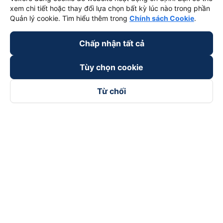
xem chi tiết hoặc thay đổi lựa chọn bất kỳ lúc nào trong phần
Quản lý cookie. Tìm hiểu thêm trong
Chính sách Cookie
.
Chấp nhận tất cả
Tùy chọn cookie
Từ chối
Theo dõi chúng tôi trên
Facebook
Tiktok
Youtube
Công ty TNHH Thương Mại Dịch Vụ Vexere
Địa chỉ đăng ký kinh doanh: 8C Chữ Đồng Tử, Phường Tân
Sơn Nhất, TP. Hồ Chí Minh, Việt Nam
Địa chỉ
:
Lầu 2, toà nhà H3 Circo Hoàng Diệu, 384 Hoàng Diệu,
Phường Khánh Hội, TP Hồ Chí Minh, Việt Nam
Tầng 3, toà nhà 101 Láng Hạ, 101 Láng Hạ, Phường Láng, TP.
Hà Nội, Việt Nam