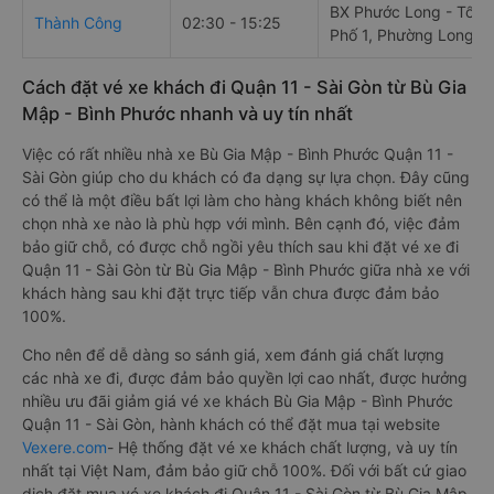
BX Phước Long - Tổ 2,
Thành Công
02:30 - 15:25
Phố 1, Phường Long T
Cách đặt vé xe khách đi Quận 11 - Sài Gòn từ Bù Gia
Mập - Bình Phước nhanh và uy tín nhất
Việc có rất nhiều nhà xe Bù Gia Mập - Bình Phước Quận 11 -
Sài Gòn giúp cho du khách có đa dạng sự lựa chọn. Đây cũng
có thể là một điều bất lợi làm cho hàng khách không biết nên
chọn nhà xe nào là phù hợp với mình. Bên cạnh đó, việc đảm
bảo giữ chỗ, có được chỗ ngồi yêu thích sau khi đặt vé xe đi
Quận 11 - Sài Gòn từ Bù Gia Mập - Bình Phước giữa nhà xe với
khách hàng sau khi đặt trực tiếp vẫn chưa được đảm bảo
100%.
Cho nên để dễ dàng so sánh giá, xem đánh giá chất lượng
các nhà xe đi, được đảm bảo quyền lợi cao nhất, được hưởng
nhiều ưu đãi giảm giá vé xe khách Bù Gia Mập - Bình Phước
Quận 11 - Sài Gòn, hành khách có thể đặt mua tại website
Vexere.com
- Hệ thống đặt vé xe khách chất lượng, và uy tín
nhất tại Việt Nam, đảm bảo giữ chỗ 100%. Đối với bất cứ giao
dịch đặt mua vé xe khách đi Quận 11 - Sài Gòn từ Bù Gia Mập