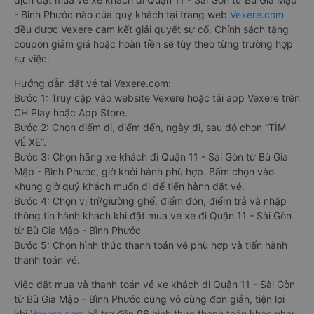
- Bình Phước nào của quý khách tại trang web
Vexere.com
đều được Vexere cam kết giải quyết sự cố. Chính sách tặng
coupon giảm giá hoặc hoàn tiền sẽ tùy theo từng trường hợp
sự việc.
Hướng dẫn đặt vé tại Vexere.com:
Bước 1: Truy cập vào website Vexere hoặc tải app Vexere trên
CH Play hoặc App Store.
Bước 2: Chọn điểm đi, điểm đến, ngày đi, sau đó chọn “TÌM
VÉ XE”.
Bước 3: Chọn hãng xe khách đi Quận 11 - Sài Gòn từ Bù Gia
Mập - Bình Phước, giờ khởi hành phù hợp. Bấm chọn vào
khung giờ quý khách muốn đi để tiến hành đặt vé.
Bước 4: Chọn vị trí/giường ghế, điểm đón, điểm trả và nhập
thông tin hành khách khi đặt mua vé xe đi Quận 11 - Sài Gòn
từ Bù Gia Mập - Bình Phước
Bước 5: Chọn hình thức thanh toán vé phù hợp và tiến hành
thanh toán vé.
Việc đặt mua và thanh toán vé xe khách đi Quận 11 - Sài Gòn
từ Bù Gia Mập - Bình Phước cũng vô cùng đơn giản, tiện lợi
khi
Vexere.com
hỗ trợ đến 06 hình thức thanh toán khác nhau