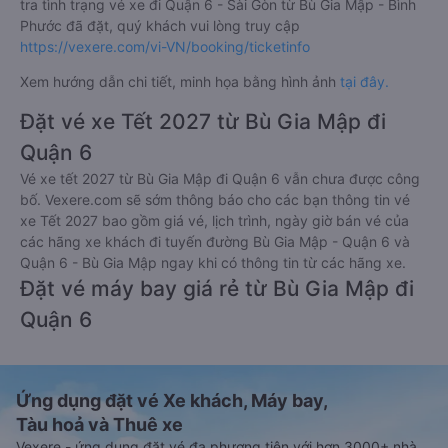
tra tình trạng vé xe đi Quận 6 - Sài Gòn từ Bù Gia Mập - Bình
Phước đã đặt, quý khách vui lòng truy cập
https://vexere.com/vi-VN/booking/ticketinfo
Xem hướng dẫn chi tiết, minh họa bằng hình ảnh
tại đây.
Đặt vé xe Tết 2027 từ Bù Gia Mập đi
Quận 6
Vé xe tết 2027 từ Bù Gia Mập đi Quận 6 vẫn chưa được công
bố. Vexere.com sẽ sớm thông báo cho các bạn thông tin vé
xe Tết 2027 bao gồm giá vé, lịch trình, ngày giờ bán vé của
các hãng xe khách đi tuyến đường Bù Gia Mập - Quận 6 và
Quận 6 - Bù Gia Mập ngay khi có thông tin từ các hãng xe.
Đặt vé máy bay giá rẻ từ Bù Gia Mập đi
Quận 6
Ứng dụng đặt vé Xe khách, Máy bay,
Tàu hoả và Thuê xe
Vexere - ứng dụng đặt vé đa phương tiện với hơn 3000+ nhà