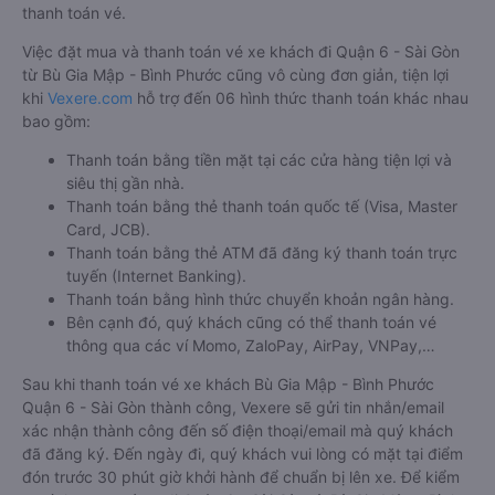
thanh toán vé.
Việc đặt mua và thanh toán vé xe khách đi Quận 6 - Sài Gòn
từ Bù Gia Mập - Bình Phước cũng vô cùng đơn giản, tiện lợi
khi
Vexere.com
hỗ trợ đến 06 hình thức thanh toán khác nhau
bao gồm:
Thanh toán bằng tiền mặt tại các cửa hàng tiện lợi và
siêu thị gần nhà.
Thanh toán bằng thẻ thanh toán quốc tế (Visa, Master
Card, JCB).
Thanh toán bằng thẻ ATM đã đăng ký thanh toán trực
tuyến (Internet Banking).
Thanh toán bằng hình thức chuyển khoản ngân hàng.
Bên cạnh đó, quý khách cũng có thể thanh toán vé
thông qua các ví Momo, ZaloPay, AirPay, VNPay,…
Sau khi thanh toán vé xe khách Bù Gia Mập - Bình Phước
Quận 6 - Sài Gòn thành công, Vexere sẽ gửi tin nhắn/email
xác nhận thành công đến số điện thoại/email mà quý khách
đã đăng ký. Đến ngày đi, quý khách vui lòng có mặt tại điểm
đón trước 30 phút giờ khởi hành để chuẩn bị lên xe. Để kiểm