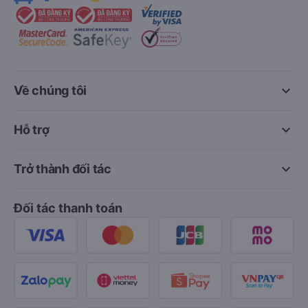
keyboard_arrow_down
Về chúng tôi
keyboard_arrow_down
Hỗ trợ
keyboard_arrow_down
Trở thành đối tác
Đối tác thanh toán