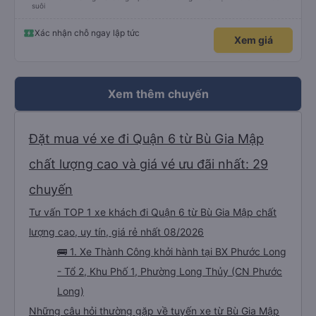
suôi
Xác nhận chỗ ngay lập tức
Xem giá
Xem thêm chuyến
Đặt mua vé xe đi Quận 6 từ Bù Gia Mập
chất lượng cao và giá vé ưu đãi nhất: 29
chuyến
Tư vấn TOP 1 xe khách đi Quận 6 từ Bù Gia Mập chất
lượng cao, uy tín, giá rẻ nhất 08/2026
🚌 1. Xe Thành Công khởi hành tại BX Phước Long
- Tổ 2, Khu Phố 1, Phường Long Thủy (CN Phước
Long)
Những câu hỏi thường gặp về tuyến xe từ Bù Gia Mập