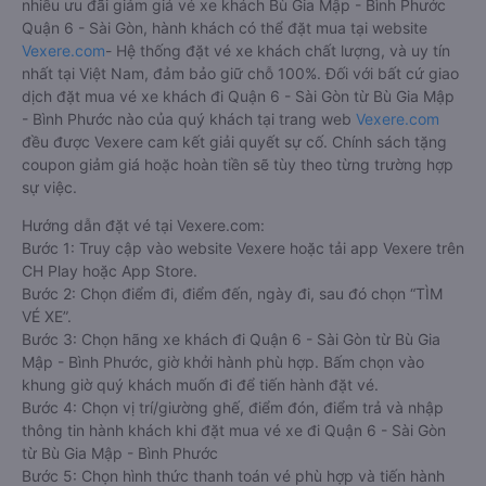
nhiều ưu đãi giảm giá vé xe khách Bù Gia Mập - Bình Phước
Quận 6 - Sài Gòn, hành khách có thể đặt mua tại website
Vexere.com
- Hệ thống đặt vé xe khách chất lượng, và uy tín
nhất tại Việt Nam, đảm bảo giữ chỗ 100%. Đối với bất cứ giao
dịch đặt mua vé xe khách đi Quận 6 - Sài Gòn từ Bù Gia Mập
- Bình Phước nào của quý khách tại trang web
Vexere.com
đều được Vexere cam kết giải quyết sự cố. Chính sách tặng
coupon giảm giá hoặc hoàn tiền sẽ tùy theo từng trường hợp
sự việc.
Hướng dẫn đặt vé tại Vexere.com:
Bước 1: Truy cập vào website Vexere hoặc tải app Vexere trên
CH Play hoặc App Store.
Bước 2: Chọn điểm đi, điểm đến, ngày đi, sau đó chọn “TÌM
VÉ XE”.
Bước 3: Chọn hãng xe khách đi Quận 6 - Sài Gòn từ Bù Gia
Mập - Bình Phước, giờ khởi hành phù hợp. Bấm chọn vào
khung giờ quý khách muốn đi để tiến hành đặt vé.
Bước 4: Chọn vị trí/giường ghế, điểm đón, điểm trả và nhập
thông tin hành khách khi đặt mua vé xe đi Quận 6 - Sài Gòn
từ Bù Gia Mập - Bình Phước
Bước 5: Chọn hình thức thanh toán vé phù hợp và tiến hành