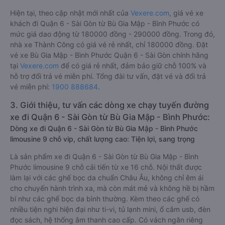
Hiện tại, theo cập nhật mới nhất của
Vexere.com
, giá vé xe
khách đi Quận 6 - Sài Gòn từ Bù Gia Mập - Bình Phước có
mức giá dao động từ 180000 đồng - 290000 đồng. Trong đó,
nhà xe Thành Công có giá vé rẻ nhất, chỉ 180000 đồng. Đặt
vé xe Bù Gia Mập - Bình Phước Quận 6 - Sài Gòn chính hãng
tại
Vexere.com
để có giá rẻ nhất, đảm bảo giữ chỗ 100% và
hỗ trợ đổi trả vé miễn phí. Tổng đài tư vấn, đặt vé và đổi trả
vé miễn phí:
1900 888684
.
3. Giới thiệu, tư vấn các dòng xe chạy tuyến đường
xe đi Quận 6 - Sài Gòn từ Bù Gia Mập - Bình Phước:
Dòng xe đi Quận 6 - Sài Gòn từ Bù Gia Mập - Bình Phước
limousine 9 chỗ vip, chất lượng cao: Tiện lợi, sang trọng
Là sản phẩm xe đi Quận 6 - Sài Gòn từ Bù Gia Mập - Bình
Phước limousine 9 chỗ cải tiến từ xe 16 chỗ. Nội thất được
làm lại với các ghế bọc da chuẩn Châu Âu, không chỉ êm ái
cho chuyến hành trình xa, mà còn mát mẻ và không hề bị hầm
bí như các ghế bọc da bình thường. Kèm theo các ghế có
nhiều tiện nghi hiện đại như ti-vi, tủ lạnh mini, ổ cắm usb, đèn
đọc sách, hệ thống âm thanh cao cấp. Có vách ngăn riêng