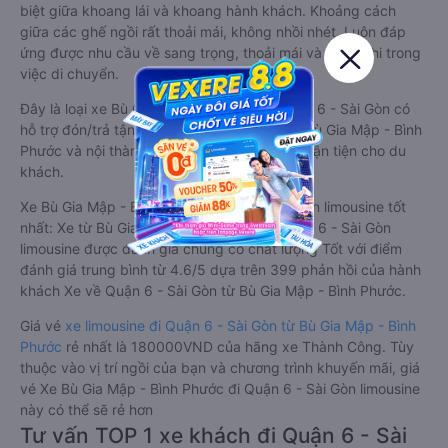
biệt giữa khoang lái và khoang hành khách. Khoảng cách
giữa các ghế ngồi rất thoải mái, không nhồi nhét. Luôn đáp
ứng được nhu cầu về sang trọng, thoải mái và tiện nghi trong
việc di chuyển.
Đây là loại xe Bù Gia Mập - Bình Phước Quận 6 - Sài Gòn có
hỗ trợ đón/trả tận nơi miễn phí tại nội thành Bù Gia Mập - Bình
Phước và nội thành Quận 6 - Sài Gòn, rất thuận tiện cho du
khách.
Xe Bù Gia Mập - Bình Phước Quận 6 - Sài Gòn limousine tốt
nhất: Xe từ Bù Gia Mập - Bình Phước đi Quận 6 - Sài Gòn
limousine được đánh giá chung có chất lượng Tốt với điểm
đánh giá trung bình từ 4.6/5 dựa trên 399 phản hồi của hành
khách Xe về Quận 6 - Sài Gòn từ Bù Gia Mập - Bình Phước.
Giá vé
xe limousine đi Quận 6 - Sài Gòn từ Bù Gia Mập - Bình
Phước
rẻ nhất là 180000VND của hãng xe Thành Công. Tùy
thuộc vào vị trí ngồi của bạn và chương trình khuyến mãi, giá
vé Xe Bù Gia Mập - Bình Phước đi Quận 6 - Sài Gòn limousine
này có thể sẽ rẻ hơn
Tư vấn TOP 1 xe khách đi Quận 6 - Sài