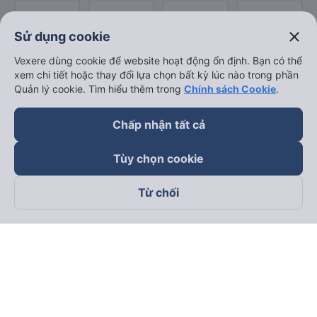
close
Sử dụng cookie
Vexere dùng cookie để website hoạt động ổn định. Bạn có thể
xem chi tiết hoặc thay đổi lựa chọn bất kỳ lúc nào trong phần
Quản lý cookie. Tìm hiểu thêm trong
Chính sách Cookie
.
Chấp nhận tất cả
Tùy chọn cookie
Từ chối
Theo dõi chúng tôi trên
Facebook
Tiktok
Youtube
Công ty TNHH Thương Mại Dịch Vụ Vexere
Địa chỉ đăng ký kinh doanh: 8C Chữ Đồng Tử, Phường Tân
Sơn Nhất, TP. Hồ Chí Minh, Việt Nam