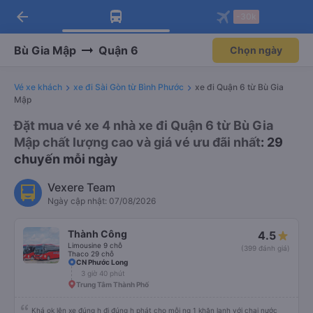
arrow_back
Tải app Vexere ngay!
Tải app Vexere
-30k
Mở app
Mở app
Nhận ưu đãi thành viên độc
-30k/ghế khi đặt vé máy bay qua
quyền
app
Bù Gia Mập
Quận 6
Chọn ngày
Vé xe khách
xe đi Sài Gòn từ Bình Phước
xe đi Quận 6 từ Bù Gia
Mập
Đặt mua vé xe 4 nhà xe đi Quận 6 từ Bù Gia
Mập chất lượng cao và giá vé ưu đãi nhất
: 29
chuyến mỗi ngày
Vexere Team
Ngày cập nhật: 07/08/2026
Thành Công
4.5
Limousine 9 chỗ
(399 đánh giá)
Thaco 29 chỗ
CN Phước Long
3 giờ 40 phút
Trung Tâm Thành Phố
Khá ok lên xe đúng h đi đúng h phát cho mỗi ng 1 khăn lạnh với chai nước