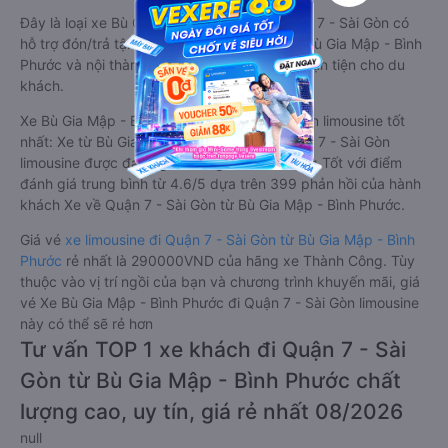
Đây là loại xe Bù Gia Mập - Bình Phước Quận 7 - Sài Gòn có
hỗ trợ đón/trả tận nơi miễn phí tại nội thành Bù Gia Mập - Bình
Phước và nội thành Quận 7 - Sài Gòn, rất thuận tiện cho du
khách.
Xe Bù Gia Mập - Bình Phước Quận 7 - Sài Gòn limousine tốt
nhất: Xe từ Bù Gia Mập - Bình Phước đi Quận 7 - Sài Gòn
limousine được đánh giá chung có chất lượng Tốt với điểm
đánh giá trung bình từ 4.6/5 dựa trên 399 phản hồi của hành
khách Xe về Quận 7 - Sài Gòn từ Bù Gia Mập - Bình Phước.
Giá vé
xe limousine đi Quận 7 - Sài Gòn từ Bù Gia Mập - Bình
Phước
rẻ nhất là 290000VND của hãng xe Thành Công. Tùy
thuộc vào vị trí ngồi của bạn và chương trình khuyến mãi, giá
vé Xe Bù Gia Mập - Bình Phước đi Quận 7 - Sài Gòn limousine
này có thể sẽ rẻ hơn
Tư vấn TOP 1 xe khách đi Quận 7 - Sài
Gòn từ Bù Gia Mập - Bình Phước chất
lượng cao, uy tín, giá rẻ nhất 08/2026
null