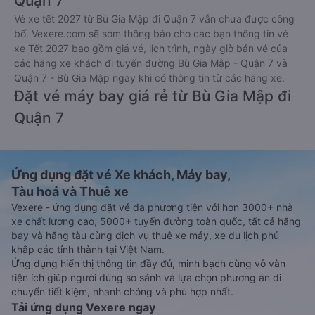
Quận 7
Vé xe tết 2027 từ Bù Gia Mập đi Quận 7 vẫn chưa được công
bố. Vexere.com sẽ sớm thông báo cho các bạn thông tin vé
xe Tết 2027 bao gồm giá vé, lịch trình, ngày giờ bán vé của
các hãng xe khách đi tuyến đường Bù Gia Mập - Quận 7 và
Quận 7 - Bù Gia Mập ngay khi có thông tin từ các hãng xe.
Đặt vé máy bay giá rẻ từ Bù Gia Mập đi
Quận 7
Ứng dụng đặt vé Xe khách, Máy bay,
Tàu hoả và Thuê xe
Vexere - ứng dụng đặt vé đa phương tiện với hơn 3000+ nhà
xe chất lượng cao, 5000+ tuyến đường toàn quốc, tất cả hãng
bay và hãng tàu cùng dịch vụ thuê xe máy, xe du lịch phủ
khắp các tỉnh thành tại Việt Nam.
Ứng dụng hiển thị thông tin đầy đủ, minh bạch cùng vô vàn
tiện ích giúp người dùng so sánh và lựa chọn phương án di
chuyển tiết kiệm, nhanh chóng và phù hợp nhất.
Tải ứng dụng Vexere ngay