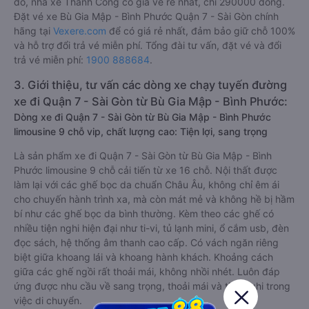
đó, nhà xe Thành Công có giá vé rẻ nhất, chỉ 290000 đồng.
Đặt vé xe Bù Gia Mập - Bình Phước Quận 7 - Sài Gòn chính
hãng tại
Vexere.com
để có giá rẻ nhất, đảm bảo giữ chỗ 100%
và hỗ trợ đổi trả vé miễn phí. Tổng đài tư vấn, đặt vé và đổi
trả vé miễn phí:
1900 888684
.
3. Giới thiệu, tư vấn các dòng xe chạy tuyến đường
xe đi Quận 7 - Sài Gòn từ Bù Gia Mập - Bình Phước:
Dòng xe đi Quận 7 - Sài Gòn từ Bù Gia Mập - Bình Phước
limousine 9 chỗ vip, chất lượng cao: Tiện lợi, sang trọng
Là sản phẩm xe đi Quận 7 - Sài Gòn từ Bù Gia Mập - Bình
Phước limousine 9 chỗ cải tiến từ xe 16 chỗ. Nội thất được
làm lại với các ghế bọc da chuẩn Châu Âu, không chỉ êm ái
cho chuyến hành trình xa, mà còn mát mẻ và không hề bị hầm
bí như các ghế bọc da bình thường. Kèm theo các ghế có
nhiều tiện nghi hiện đại như ti-vi, tủ lạnh mini, ổ cắm usb, đèn
đọc sách, hệ thống âm thanh cao cấp. Có vách ngăn riêng
biệt giữa khoang lái và khoang hành khách. Khoảng cách
giữa các ghế ngồi rất thoải mái, không nhồi nhét. Luôn đáp
ứng được nhu cầu về sang trọng, thoải mái và tiện nghi trong
việc di chuyển.