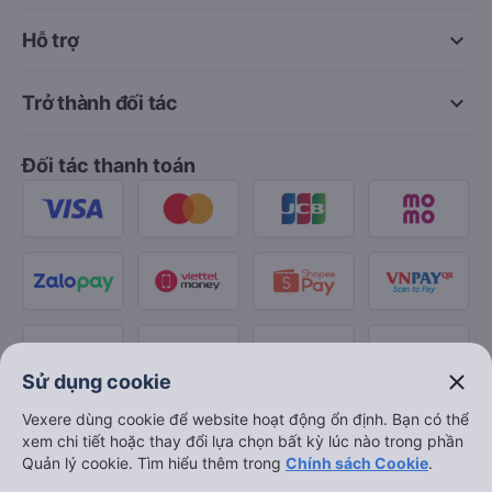
keyboard_arrow_down
Hỗ trợ
keyboard_arrow_down
Trở thành đối tác
Đối tác thanh toán
close
Sử dụng cookie
Vexere dùng cookie để website hoạt động ổn định. Bạn có thể
xem chi tiết hoặc thay đổi lựa chọn bất kỳ lúc nào trong phần
Quản lý cookie. Tìm hiểu thêm trong
Chính sách Cookie
.