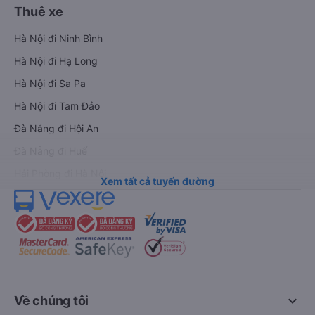
Thuê xe
Hà Nội đi Ninh Bình
Hà Nội đi Hạ Long
Hà Nội đi Sa Pa
Hà Nội đi Tam Đảo
Đà Nẵng đi Hội An
Đà Nẵng đi Huế
Hải Phòng đi Hà Nội
Xem tất cả tuyến đường
keyboard_arrow_down
Về chúng tôi