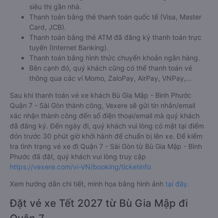
siêu thị gần nhà.
Thanh toán bằng thẻ thanh toán quốc tế (Visa, Master
Card, JCB).
Thanh toán bằng thẻ ATM đã đăng ký thanh toán trực
tuyến (Internet Banking).
Thanh toán bằng hình thức chuyển khoản ngân hàng.
Bên cạnh đó, quý khách cũng có thể thanh toán vé
thông qua các ví Momo, ZaloPay, AirPay, VNPay,…
Sau khi thanh toán vé xe khách Bù Gia Mập - Bình Phước
Quận 7 - Sài Gòn thành công, Vexere sẽ gửi tin nhắn/email
xác nhận thành công đến số điện thoại/email mà quý khách
đã đăng ký. Đến ngày đi, quý khách vui lòng có mặt tại điểm
đón trước 30 phút giờ khởi hành để chuẩn bị lên xe. Để kiểm
tra tình trạng vé xe đi Quận 7 - Sài Gòn từ Bù Gia Mập - Bình
Phước đã đặt, quý khách vui lòng truy cập
https://vexere.com/vi-VN/booking/ticketinfo
Xem hướng dẫn chi tiết, minh họa bằng hình ảnh
tại đây.
Đặt vé xe Tết 2027 từ Bù Gia Mập đi