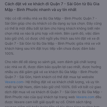
Cách đặt vé xe khách đi Quận 7 - Sài Gòn từ Bù Gia
Mập - Bình Phước nhanh và uy tín nhất
Việc có rất nhiều nhà xe Bù Gia Mập - Bình Phước Quận 7 -
Sài Gòn giúp cho du khách có đa dạng sự lựa chọn. Đây cũng
có thể là một điều bất lợi làm cho hàng khách không biết nên
chọn nhà xe nào là phù hợp với mình. Bên cạnh đó, việc đảm
bảo giữ chỗ, có được chỗ ngồi yêu thích sau khi đặt vé xe đi
Quận 7 - Sài Gòn từ Bù Gia Mập - Bình Phước giữa nhà xe với
khách hàng sau khi đặt trực tiếp vẫn chưa được đảm bảo
100%.
Cho nên để dễ dàng so sánh giá, xem đánh giá chất lượng
các nhà xe đi, được đảm bảo quyền lợi cao nhất, được hưởng
nhiều ưu đãi giảm giá vé xe khách Bù Gia Mập - Bình Phước
Quận 7 - Sài Gòn, hành khách có thể đặt mua tại website
Vexere.com
- Hệ thống đặt vé xe khách chất lượng, và uy tín
nhất tại Việt Nam, đảm bảo giữ chỗ 100%. Đối với bất cứ giao
dịch đặt mua vé xe khách đi Quận 7 - Sài Gòn từ Bù Gia Mập -
Bình Phước nào của quý khách tại trang web
Vexere.com
đều
được Vexere cam kết giải quyết sự cố. Chính sách tặng
coupon giảm giá hoặc hoàn tiền sẽ tùy theo từng trường hợp