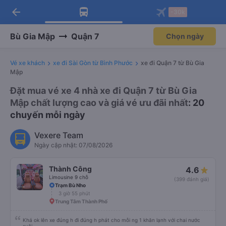
arrow_back
Tải app Vexere ngay!
Tải app Vexere
-30k
Mở app
Mở app
Nhận ưu đãi thành viên độc
-30k/ghế khi đặt vé máy bay qua
quyền
app
Bù Gia Mập
Quận 7
Chọn ngày
Vé xe khách
xe đi Sài Gòn từ Bình Phước
xe đi Quận 7 từ Bù Gia
Mập
Đặt mua vé xe 4 nhà xe đi Quận 7 từ Bù Gia
Mập chất lượng cao và giá vé ưu đãi nhất
: 20
chuyến mỗi ngày
Vexere Team
Ngày cập nhật: 07/08/2026
Thành Công
4.6
Limousine 9 chỗ
(399 đánh giá)
Trạm Bù Nho
3 giờ 55 phút
Trung Tâm Thành Phố
Khá ok lên xe đúng h đi đúng h phát cho mỗi ng 1 khăn lạnh với chai nước