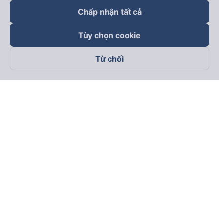
Chấp nhận tất cả
Tùy chọn cookie
Từ chối
Theo dõi chúng tôi trên
Facebook
Tiktok
Youtube
Công ty TNHH Thương Mại Dịch Vụ Vexere
Địa chỉ đăng ký kinh doanh: 8C Chữ Đồng Tử, Phường Tân
Sơn Nhất, TP. Hồ Chí Minh, Việt Nam
Địa chỉ
:
Lầu 2, toà nhà H3 Circo Hoàng Diệu, 384 Hoàng Diệu,
Phường Khánh Hội, TP Hồ Chí Minh, Việt Nam
Tầng 3, toà nhà 101 Láng Hạ, 101 Láng Hạ, Phường Láng, TP.
Hà Nội, Việt Nam
Giấy chứng nhận ĐKKD số 0315133726 do Sở KH và ĐT TP.
Hồ Chí Minh cấp lần đầu ngày 27/6/2018
Bản quyền © 2025 thuộc về Vexere.com