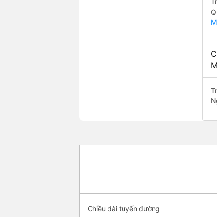
T
Q
M
C
M
T
N
Chiều dài tuyến đường