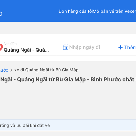
Đơn hàng của tôi
Mở bán vé trên Vexe
fo
Nơi đến
add
Nhập ngày đi
Thêm
xe đi Quảng Ngãi từ Bù Gia Mập
hước
Ngãi - Quảng Ngãi từ Bù Gia Mập - Bình Phước chất 
rống và ưu đãi khi đặt vé