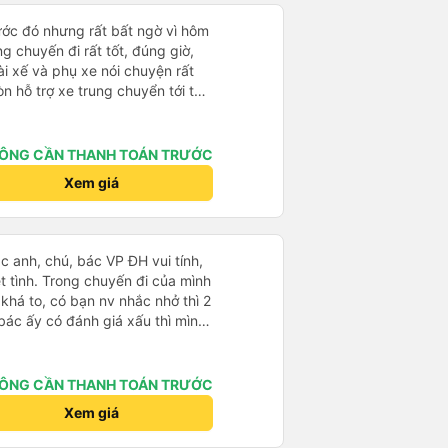
rước đó nhưng rất bất ngờ vì hôm
ng chuyến đi rất tốt, đúng giờ,
tài xế và phụ xe nói chuyện rất
òn hỗ trợ xe trung chuyển tới tận
g nhà xe duy trì được chất lượng
ÔNG CẦN THANH TOÁN TRƯỚC
Xem giá
ác anh, chú, bác VP ĐH vui tính,
 chuyến đi của mình
 khá to, có bạn nv nhắc nhở thì 2
bác ấy có đánh giá xấu thì mình
hở rất đúng. 2 bác nói rất to. To
c câu chuyện các bác nói với
 ấy
ÔNG CẦN THANH TOÁN TRƯỚC
ng bạn ấy nha. Nếu bạn ấy bị trừ
Xem giá
ủa mình, mình hỗ trợ ạ. Số mình
 16/1. À các bạn nữ lễ tân xinh