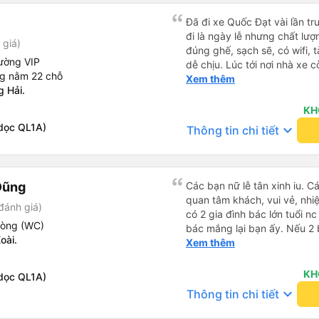
Đã đi xe Quốc Đạt vài lần t
đi là ngày lễ nhưng chất lượ
 giá)
đúng ghế, sạch sẽ, có wifi, 
ường VIP
dễ chịu. Lúc tới nơi nhà xe c
ng nằm 22 chỗ
nhà. 10đ cho nhà xe, hy vọn
Xem thêm
 Hải.
này. Cảm ơn
KH
dọc QL1A)
keyboard_arrow_down
Thông tin chi tiết
Dũng
Các bạn nữ lễ tân xinh iu. C
quan tâm khách, vui vẻ, nhiệt tình. Trong
đánh giá)
có 2 gia đình bác lớn tuổi nc
hòng (WC)
bác mắng lại bạn ấy. Nếu 2 
oài.
ngược lại nha. Bạn ấy nhắc n
Xem thêm
đến lỗi mình ngủ còn mơ đượ
nhau xuất hiện trong giấc mơ của mình luôn. Nên nếu bạn
KH
dọc QL1A)
bị phản ánh thì đừng trừ lươ
keyboard_arrow_down
Thông tin chi tiết
thì bảo bạn ấy liên hệ sđt c
đuôi 666, chuyến ĐH-NT ngày