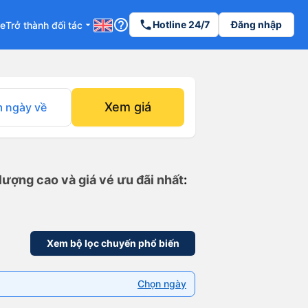
help_outline
phone
Hotline 24/7
Đăng nhập
re
Trở thành đối tác
arrow_drop_down
Xem giá
 ngày về
lượng cao và giá vé ưu đãi nhất
:
Xem bộ lọc chuyến phổ biến
Chọn ngày