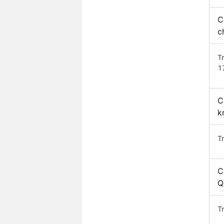
C
c
T
1
C
k
T
C
Q
T