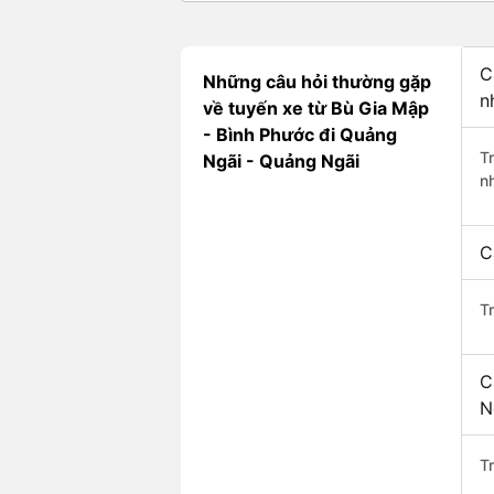
C
Những câu hỏi thường gặp
n
về tuyến xe từ Bù Gia Mập
- Bình Phước đi Quảng
T
Ngãi - Quảng Ngãi
n
C
T
C
N
Tr