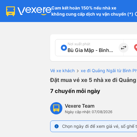
Cam kết hoàn 150% nếu nhà xe

không cung cấp dịch vụ vận chuyển (*)
in
Nơi xuất phát
import_export
Vé xe khách
xe đi Quảng Ngãi từ Bình P
Đặt mua vé xe 5 nhà xe đi Quảng 
7 chuyến mỗi ngày
Vexere Team
Ngày cập nhật: 07/08/2026
Chọn ngày đi để xem giá vé, số ghế t
info