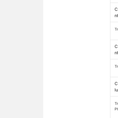
C
n
T
C
n
T
C
l
T
P