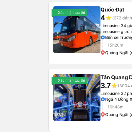
Quốc Đạt
Xác nhận tức thì
4
star
(672 đánh
Limousine 34 gi
Limousine giườ
Bến xe Trường
15h20m
Quảng Ngãi (
Tân Quang 
Xác nhận tức thì
3.7
star
(3004 
Limousine 32 p
Ngã 4 Đồng X
16h48m
Quảng Ngãi (