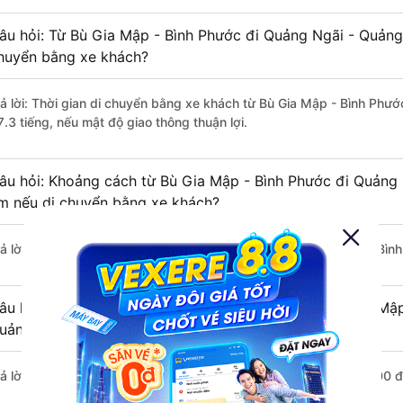
âu hỏi: Từ Bù Gia Mập - Bình Phước đi Quảng Ngãi - Quảng 
huyển bằng xe khách?
rả lời: Thời gian di chuyển bằng xe khách từ Bù Gia Mập - Bình Ph
7.3 tiếng, nếu mật độ giao thông thuận lợi.
âu hỏi: Khoảng cách từ Bù Gia Mập - Bình Phước đi Quảng 
m nếu di chuyển bằng xe khách?
rả lời: Đoạn đường đi Quảng Ngãi - Quảng Ngãi từ Bù Gia Mập - Bìn
âu hỏi: Mỗi ngày có bao nhiêu chuyến xe khách Bù Gia Mập
uảng Ngãi ?
rả lời: Trung bình mỗi ngày có khoảng 7 chuyến xe bắt đầu từ 8:00 