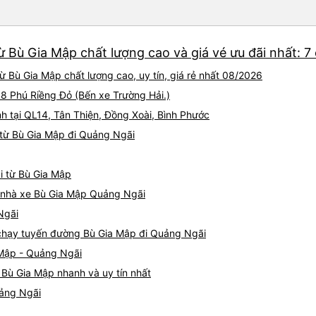
iu còn đổi cho mình phòng đ
(một mình) yêu luôn. Nhưng
lần xe rẽ 1 cái là ✈️ Ít đi x
 Bù Gia Mập chất lượng cao và giá vé ưu đãi nhất: 7
10/10.
 Bù Gia Mập chất lượng cao, uy tín, giá rẻ nhất 08/2026
48 Phú Riềng Đỏ (Bến xe Trường Hải.)
h tại QL14, Tân Thiện, Đồng Xoài, Bình Phước
từ Bù Gia Mập đi Quảng Ngãi
i từ Bù Gia Mập
iá nhà xe Bù Gia Mập Quảng Ngãi
Ngãi
e chạy tuyến đường Bù Gia Mập đi Quảng Ngãi
 Mập - Quảng Ngãi
Bù Gia Mập nhanh và uy tín nhất
uảng Ngãi