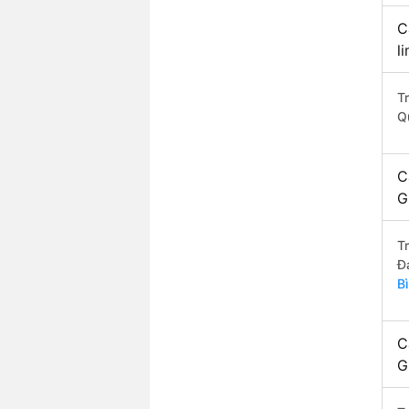
C
l
T
Q
C
G
T
Đ
B
C
G