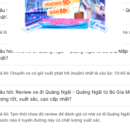
âu hỏi: Nhà xe đi Bù Gia Mập - Bình Phước Quảng Ngãi - 
hất?
rả lời: Chuyến xe có giờ xuất phát sớm nhất vào lúc 8:00 là của nh
âu hỏi: Nhà xe đi Quảng Ngãi - Quảng Ngãi từ Bù Gia Mập 
hất?
rả lời: Chuyến xe có giờ xuất phát trễ (muộn) nhất là vào lúc 10:40
âu hỏi: Review xe đi Quảng Ngãi - Quảng Ngãi từ Bù Gia M
ượng tốt, xuất sắc, cao cấp nhất?
rả lời: Tạm thời chưa đủ review để đánh giá có nhà xe đi Quảng Ngãi
hước nào ở tuyến đường này có chất lượng xuất sắc.