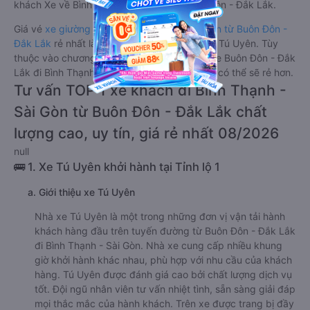
khách Xe về Bình Thạnh - Sài Gòn từ Buôn Đôn - Đắk Lắk.
Giá vé
xe giường nằm đi Bình Thạnh - Sài Gòn từ Buôn Đôn -
Đắk Lắk
rẻ nhất là 350000VND của hãng xe Tú Uyên. Tùy
thuộc vào chương trình khuyến mãi, giá vé Xe Buôn Đôn - Đắk
Lắk đi Bình Thạnh - Sài Gòn giường nằm này có thể sẽ rẻ hơn.
Tư vấn TOP 1 xe khách đi Bình Thạnh -
Sài Gòn từ Buôn Đôn - Đắk Lắk chất
lượng cao, uy tín, giá rẻ nhất 08/2026
null
🚌 1. Xe Tú Uyên khởi hành tại Tỉnh lộ 1
a. Giới thiệu xe Tú Uyên
Nhà xe Tú Uyên là một trong những đơn vị vận tải hành
khách hàng đầu trên tuyến đường từ Buôn Đôn - Đắk Lắk
đi Bình Thạnh - Sài Gòn. Nhà xe cung cấp nhiều khung
giờ khởi hành khác nhau, phù hợp với nhu cầu của khách
hàng. Tú Uyên được đánh giá cao bởi chất lượng dịch vụ
tốt. Đội ngũ nhân viên tư vấn nhiệt tình, sẵn sàng giải đáp
mọi thắc mắc của hành khách. Trên xe được trang bị đầy