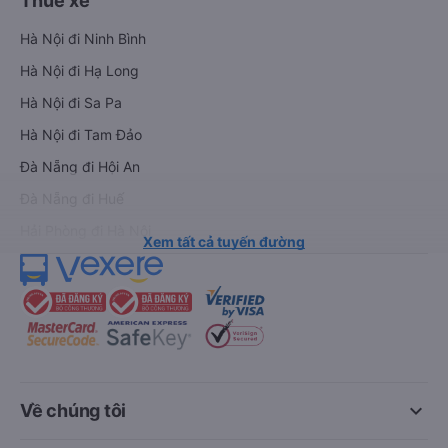
Thuê xe
Hà Nội đi Ninh Bình
Hà Nội đi Hạ Long
Hà Nội đi Sa Pa
Hà Nội đi Tam Đảo
Đà Nẵng đi Hội An
Đà Nẵng đi Huế
Hải Phòng đi Hà Nội
Xem tất cả tuyến đường
keyboard_arrow_down
Về chúng tôi