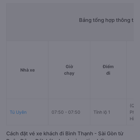
Bảng tổng hợp thông tin
Giờ
Điểm
Nhà xe
chạy
đi
(Quầ
Tú Uyên
07:50 - 07:50
Tỉnh lộ 1
Phườ
Hồ C
Cách đặt vé xe khách đi Bình Thạnh - Sài Gòn từ