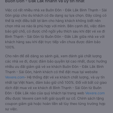
Buôn Đôn - Đắk Lắk nhanh và uy tín nhất
Việc có rất nhiều nhà xe Buôn Đôn - Đắk Lắk Bình Thạnh - Sài
Gòn giúp cho du khách có đa dạng sự lựa chọn. Đây cũng có
thể là một điều bất lợi làm cho hàng khách không biết nên
chọn nhà xe nào là phù hợp với mình. Bên cạnh đó, việc đảm
bảo giữ chỗ, có được chỗ ngồi yêu thích sau khi đặt vé xe đi
Bình Thạnh - Sài Gòn từ Buôn Đôn - Đắk Lắk giữa nhà xe với
khách hàng sau khi đặt trực tiếp vẫn chưa được đảm bảo
100%.
Cho nên để dễ dàng so sánh giá, xem đánh giá chất lượng
các nhà xe đi, được đảm bảo quyền lợi cao nhất, được hưởng
nhiều ưu đãi giảm giá vé xe khách Buôn Đôn - Đắk Lắk Bình
Thạnh - Sài Gòn, hành khách có thể đặt mua tại website
Vexere.com
- Hệ thống đặt vé xe khách chất lượng, và uy tín
nhất tại Việt Nam, đảm bảo giữ chỗ 100%. Đối với bất cứ giao
dịch đặt mua vé xe khách đi Bình Thạnh - Sài Gòn từ Buôn
Đôn - Đắk Lắk nào của quý khách tại trang web
Vexere.com
đều được Vexere cam kết giải quyết sự cố. Chính sách tặng
coupon giảm giá hoặc hoàn tiền sẽ tùy theo từng trường hợp
sự việc.