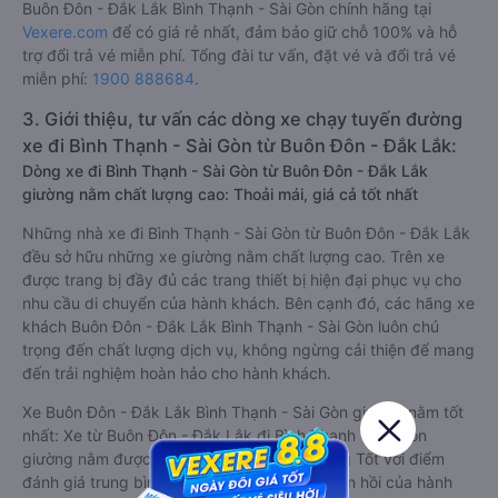
Buôn Đôn - Đắk Lắk Bình Thạnh - Sài Gòn chính hãng tại
Vexere.com
để có giá rẻ nhất, đảm bảo giữ chỗ 100% và hỗ
trợ đổi trả vé miễn phí. Tổng đài tư vấn, đặt vé và đổi trả vé
miễn phí:
1900 888684
.
3. Giới thiệu, tư vấn các dòng xe chạy tuyến đường
xe đi Bình Thạnh - Sài Gòn từ Buôn Đôn - Đắk Lắk:
Dòng xe đi Bình Thạnh - Sài Gòn từ Buôn Đôn - Đắk Lắk
giường nằm chất lượng cao: Thoải mái, giá cả tốt nhất
Những nhà xe đi Bình Thạnh - Sài Gòn từ Buôn Đôn - Đắk Lắk
đều sở hữu những xe giường nằm chất lượng cao. Trên xe
được trang bị đầy đủ các trang thiết bị hiện đại phục vụ cho
nhu cầu di chuyển của hành khách. Bên cạnh đó, các hãng xe
khách Buôn Đôn - Đắk Lắk Bình Thạnh - Sài Gòn luôn chú
trọng đến chất lượng dịch vụ, không ngừng cải thiện để mang
đến trải nghiệm hoàn hảo cho hành khách.
Xe Buôn Đôn - Đắk Lắk Bình Thạnh - Sài Gòn giường nằm tốt
nhất: Xe từ Buôn Đôn - Đắk Lắk đi Bình Thạnh - Sài Gòn
giường nằm được đánh giá chung chất lượng Tốt với điểm
đánh giá trung bình từ 3.7/5 dựa trên 11 phản hồi của hành