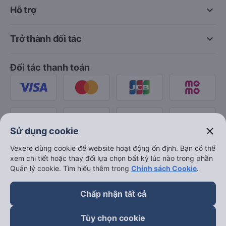
keyboard_arrow_down
Hỗ trợ
keyboard_arrow_down
Trở thành đối tác
Đối tác thanh toán
close
Sử dụng cookie
Vexere dùng cookie để website hoạt động ổn định. Bạn có thể
xem chi tiết hoặc thay đổi lựa chọn bất kỳ lúc nào trong phần
Quản lý cookie. Tìm hiểu thêm trong
Chính sách Cookie
.
Chấp nhận tất cả
Tùy chọn cookie