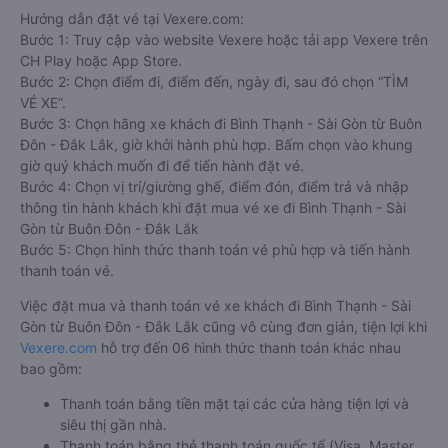
Hướng dẫn đặt vé tại Vexere.com:
Bước 1: Truy cập vào website Vexere hoặc tải app Vexere trên
CH Play hoặc App Store.
Bước 2: Chọn điểm đi, điểm đến, ngày đi, sau đó chọn “TÌM
VÉ XE”.
Bước 3: Chọn hãng xe khách đi Bình Thạnh - Sài Gòn từ Buôn
Đôn - Đắk Lắk, giờ khởi hành phù hợp. Bấm chọn vào khung
giờ quý khách muốn đi để tiến hành đặt vé.
Bước 4: Chọn vị trí/giường ghế, điểm đón, điểm trả và nhập
thông tin hành khách khi đặt mua vé xe đi Bình Thạnh - Sài
Gòn từ Buôn Đôn - Đắk Lắk
Bước 5: Chọn hình thức thanh toán vé phù hợp và tiến hành
thanh toán vé.
Việc đặt mua và thanh toán vé xe khách đi Bình Thạnh - Sài
Gòn từ Buôn Đôn - Đắk Lắk cũng vô cùng đơn giản, tiện lợi khi
Vexere.com
hỗ trợ đến 06 hình thức thanh toán khác nhau
bao gồm:
Thanh toán bằng tiền mặt tại các cửa hàng tiện lợi và
siêu thị gần nhà.
Thanh toán bằng thẻ thanh toán quốc tế (Visa, Master