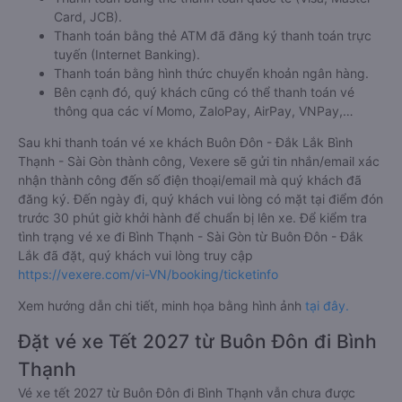
Card, JCB).
Thanh toán bằng thẻ ATM đã đăng ký thanh toán trực
tuyến (Internet Banking).
Thanh toán bằng hình thức chuyển khoản ngân hàng.
Bên cạnh đó, quý khách cũng có thể thanh toán vé
thông qua các ví Momo, ZaloPay, AirPay, VNPay,…
Sau khi thanh toán vé xe khách Buôn Đôn - Đắk Lắk Bình
Thạnh - Sài Gòn thành công, Vexere sẽ gửi tin nhắn/email xác
nhận thành công đến số điện thoại/email mà quý khách đã
đăng ký. Đến ngày đi, quý khách vui lòng có mặt tại điểm đón
trước 30 phút giờ khởi hành để chuẩn bị lên xe. Để kiểm tra
tình trạng vé xe đi Bình Thạnh - Sài Gòn từ Buôn Đôn - Đắk
Lắk đã đặt, quý khách vui lòng truy cập
https://vexere.com/vi-VN/booking/ticketinfo
Xem hướng dẫn chi tiết, minh họa bằng hình ảnh
tại đây.
Đặt vé xe Tết 2027 từ Buôn Đôn đi Bình
Thạnh
Vé xe tết 2027 từ Buôn Đôn đi Bình Thạnh vẫn chưa được