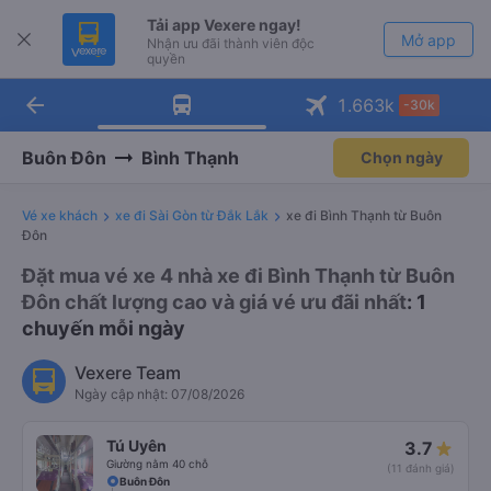
Tải app Vexere ngay!
Mở app
Nhận ưu đãi thành viên độc
quyền
arrow_back
Tải app Vexere
1.663
k
-30k
Mở app
-30k/ghế khi đặt vé máy bay qua
app
Buôn Đôn
Bình Thạnh
Chọn ngày
Vé xe khách
xe đi Sài Gòn từ Đắk Lắk
xe đi Bình Thạnh từ Buôn
Đôn
Đặt mua vé xe 4 nhà xe đi Bình Thạnh từ Buôn
Đôn chất lượng cao và giá vé ưu đãi nhất
: 1
chuyến mỗi ngày
Vexere Team
Ngày cập nhật: 07/08/2026
Tú Uyên
3.7
Giường nằm 40 chỗ
(11 đánh giá)
Buôn Đôn