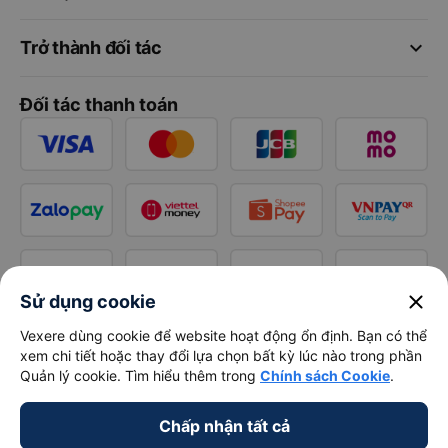
keyboard_arrow_down
Trở thành đối tác
Đối tác thanh toán
close
Sử dụng cookie
Vexere dùng cookie để website hoạt động ổn định. Bạn có thể
xem chi tiết hoặc thay đổi lựa chọn bất kỳ lúc nào trong phần
Quản lý cookie. Tìm hiểu thêm trong
Chính sách Cookie
.
Chấp nhận tất cả