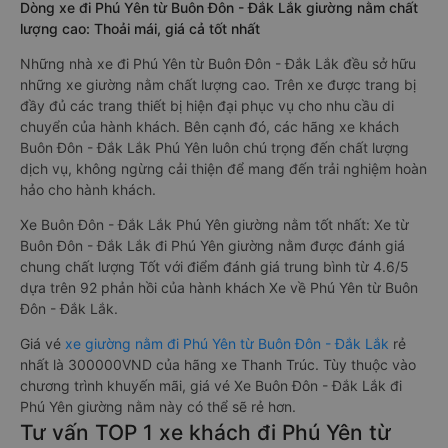
Dòng xe đi Phú Yên từ Buôn Đôn - Đắk Lắk giường nằm chất
lượng cao: Thoải mái, giá cả tốt nhất
Những nhà xe đi Phú Yên từ Buôn Đôn - Đắk Lắk đều sở hữu
những xe giường nằm chất lượng cao. Trên xe được trang bị
đầy đủ các trang thiết bị hiện đại phục vụ cho nhu cầu di
chuyển của hành khách. Bên cạnh đó, các hãng xe khách
Buôn Đôn - Đắk Lắk Phú Yên luôn chú trọng đến chất lượng
dịch vụ, không ngừng cải thiện để mang đến trải nghiệm hoàn
hảo cho hành khách.
Xe Buôn Đôn - Đắk Lắk Phú Yên giường nằm tốt nhất: Xe từ
Buôn Đôn - Đắk Lắk đi Phú Yên giường nằm được đánh giá
chung chất lượng Tốt với điểm đánh giá trung bình từ 4.6/5
dựa trên 92 phản hồi của hành khách Xe về Phú Yên từ Buôn
Đôn - Đắk Lắk.
Giá vé
xe giường nằm đi Phú Yên từ Buôn Đôn - Đắk Lắk
rẻ
nhất là 300000VND của hãng xe Thanh Trúc. Tùy thuộc vào
chương trình khuyến mãi, giá vé Xe Buôn Đôn - Đắk Lắk đi
Phú Yên giường nằm này có thể sẽ rẻ hơn.
Tư vấn TOP 1 xe khách đi Phú Yên từ