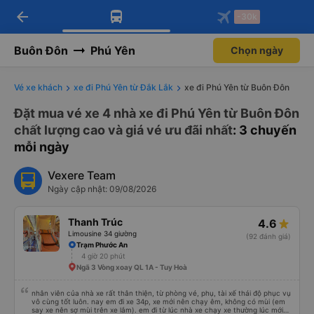
arrow_back
Tải app Vexere ngay!
Tải app Vexere
-30k
Mở app
Mở app
Nhận ưu đãi thành viên độc
-30k/ghế khi đặt vé máy bay qua
quyền
app
Buôn Đôn
Phú Yên
Chọn ngày
Vé xe khách
xe đi Phú Yên từ Đắk Lắk
xe đi Phú Yên từ Buôn Đôn
Đặt mua vé xe 4 nhà xe đi Phú Yên từ Buôn Đôn
chất lượng cao và giá vé ưu đãi nhất
: 3 chuyến
mỗi ngày
Vexere Team
Ngày cập nhật: 09/08/2026
Thanh Trúc
4.6
Limousine 34 giường
(92 đánh giá)
Trạm Phước An
4 giờ 20 phút
Ngã 3 Vòng xoay QL 1A - Tuy Hoà
nhân viên của nhà xe rất thân thiện, từ phòng vé, phụ, tài xế thái độ phục vụ
vô cùng tốt luôn. nay em đi xe 34p, xe mới nên chạy êm, không có mùi (em
say xe nên sợ mùi trên xe lắm). em đi từ lúc nhà xe chạy xe thường lúc mới