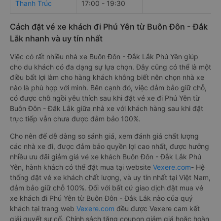
Thanh Trúc
17:00 - 19:30
Cách đặt vé xe khách đi Phú Yên từ Buôn Đôn - Đắk
Lắk nhanh và uy tín nhất
Việc có rất nhiều nhà xe Buôn Đôn - Đắk Lắk Phú Yên giúp
cho du khách có đa dạng sự lựa chọn. Đây cũng có thể là một
điều bất lợi làm cho hàng khách không biết nên chọn nhà xe
nào là phù hợp với mình. Bên cạnh đó, việc đảm bảo giữ chỗ,
có được chỗ ngồi yêu thích sau khi đặt vé xe đi Phú Yên từ
Buôn Đôn - Đắk Lắk giữa nhà xe với khách hàng sau khi đặt
trực tiếp vẫn chưa được đảm bảo 100%.
Cho nên để dễ dàng so sánh giá, xem đánh giá chất lượng
các nhà xe đi, được đảm bảo quyền lợi cao nhất, được hưởng
nhiều ưu đãi giảm giá vé xe khách Buôn Đôn - Đắk Lắk Phú
Yên, hành khách có thể đặt mua tại website
Vexere.com
- Hệ
thống đặt vé xe khách chất lượng, và uy tín nhất tại Việt Nam,
đảm bảo giữ chỗ 100%. Đối với bất cứ giao dịch đặt mua vé
xe khách đi Phú Yên từ Buôn Đôn - Đắk Lắk nào của quý
khách tại trang web
Vexere.com
đều được Vexere cam kết
giải quyết sự cố. Chính sách tặng coupon giảm giá hoặc hoàn