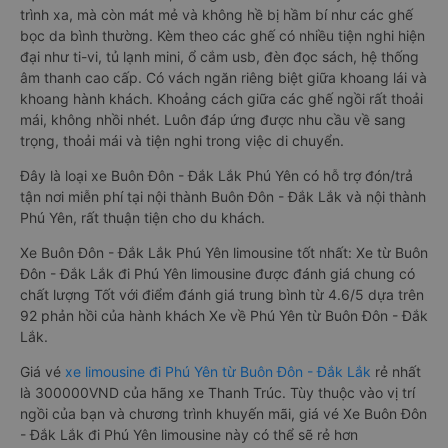
trình xa, mà còn mát mẻ và không hề bị hầm bí như các ghế
bọc da bình thường. Kèm theo các ghế có nhiều tiện nghi hiện
đại như ti-vi, tủ lạnh mini, ổ cắm usb, đèn đọc sách, hệ thống
âm thanh cao cấp. Có vách ngăn riêng biệt giữa khoang lái và
khoang hành khách. Khoảng cách giữa các ghế ngồi rất thoải
mái, không nhồi nhét. Luôn đáp ứng được nhu cầu về sang
trọng, thoải mái và tiện nghi trong việc di chuyển.
Đây là loại xe Buôn Đôn - Đắk Lắk Phú Yên có hỗ trợ đón/trả
tận nơi miễn phí tại nội thành Buôn Đôn - Đắk Lắk và nội thành
Phú Yên, rất thuận tiện cho du khách.
Xe Buôn Đôn - Đắk Lắk Phú Yên limousine tốt nhất: Xe từ Buôn
Đôn - Đắk Lắk đi Phú Yên limousine được đánh giá chung có
chất lượng Tốt với điểm đánh giá trung bình từ 4.6/5 dựa trên
92 phản hồi của hành khách Xe về Phú Yên từ Buôn Đôn - Đắk
Lắk.
Giá vé
xe limousine đi Phú Yên từ Buôn Đôn - Đắk Lắk
rẻ nhất
là 300000VND của hãng xe Thanh Trúc. Tùy thuộc vào vị trí
ngồi của bạn và chương trình khuyến mãi, giá vé Xe Buôn Đôn
- Đắk Lắk đi Phú Yên limousine này có thể sẽ rẻ hơn