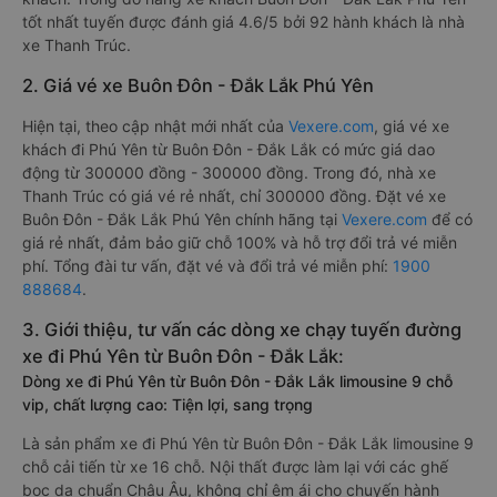
tốt nhất tuyến được đánh giá 4.6/5 bởi 92 hành khách là nhà
xe Thanh Trúc.
2. Giá vé xe Buôn Đôn - Đắk Lắk Phú Yên
Hiện tại, theo cập nhật mới nhất của
Vexere.com
, giá vé xe
khách đi Phú Yên từ Buôn Đôn - Đắk Lắk có mức giá dao
động từ 300000 đồng - 300000 đồng. Trong đó, nhà xe
Thanh Trúc có giá vé rẻ nhất, chỉ 300000 đồng. Đặt vé xe
Buôn Đôn - Đắk Lắk Phú Yên chính hãng tại
Vexere.com
để có
giá rẻ nhất, đảm bảo giữ chỗ 100% và hỗ trợ đổi trả vé miễn
phí. Tổng đài tư vấn, đặt vé và đổi trả vé miễn phí:
1900
888684
.
3. Giới thiệu, tư vấn các dòng xe chạy tuyến đường
xe đi Phú Yên từ Buôn Đôn - Đắk Lắk:
Dòng xe đi Phú Yên từ Buôn Đôn - Đắk Lắk limousine 9 chỗ
vip, chất lượng cao: Tiện lợi, sang trọng
Là sản phẩm xe đi Phú Yên từ Buôn Đôn - Đắk Lắk limousine 9
chỗ cải tiến từ xe 16 chỗ. Nội thất được làm lại với các ghế
bọc da chuẩn Châu Âu, không chỉ êm ái cho chuyến hành