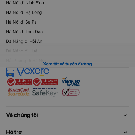
Hà Nội đi Ninh Bình
Hà Nội đi Hạ Long
Hà Nội đi Sa Pa
Hà Nội đi Tam Đảo
Đà Nẵng đi Hội An
Đà Nẵng đi Huế
Hải Phòng đi Hà Nội
Xem tất cả tuyến đường
keyboard_arrow_down
Về chúng tôi
keyboard_arrow_down
Hỗ trợ