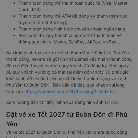
Thanh toán bằng thẻ thanh toán quốc tế (Visa, Master
Card, JCB).
Thanh toán bằng thẻ ATM đã đăng ký thanh toán trực
tuyến (Internet Banking).
Thanh toán bằng hình thức chuyển khoản ngân hàng.
Bên cạnh đó, quý khách cũng có thể thanh toán vé
thông qua các ví Momo, ZaloPay, AirPay, VNPay,…
Sau khi thanh toán vé xe khách Buôn Đôn - Đắk Lắk Phú Yên
thành công, Vexere sẽ gửi tin nhắn/email xác nhận thành công
đến số điện thoại/email mà quý khách đã đăng ký. Đến ngày
đi, quý khách vui lòng có mặt tại điểm đón trước 30 phút giờ
khởi hành để chuẩn bị lên xe. Để kiểm tra tình trạng vé xe đi
Phú Yên từ Buôn Đôn - Đắk Lắk đã đặt, quý khách vui lòng
truy cập
https://vexere.com/vi-VN/booking/ticketinfo
Xem hướng dẫn chi tiết, minh họa bằng hình ảnh
tại đây.
Đặt vé xe Tết 2027 từ Buôn Đôn đi Phú
Yên
Vé xe tết 2027 từ Buôn Đôn đi Phú Yên vẫn chưa được công