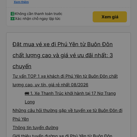
mở tuyến cơ, nay có xe 34p chắc em đi nhiều hơn
Xem thêm
Không cần thanh toán trước
Xem giá
Xác nhận chỗ ngay lập tức
Đặt mua vé xe đi Phú Yên từ Buôn Đôn
chất lượng cao và giá vé ưu đãi nhất: 3
chuyến
Tư vấn TOP 1 xe khách đi Phú Yên từ Buôn Đôn chất
lượng cao, uy tín, giá rẻ nhất 08/2026
🚌 1. Xe Thanh Trúc khởi hành tại 17 Nơ Trang
Long
Những câu hỏi thường gặp về tuyến xe từ Buôn Đôn đi
Phú Yên
Thông tin tuyến đường
Giới thiệu tuyến đường xe đi Phú Yên từ Buôn Đôn