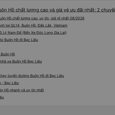
uôn Hồ chất lượng cao và giá vé ưu đãi nhất: 2 chuyế
ôn Hồ chất lượng cao, uy tín, giá rẻ nhất 08/2026
ành tại QL14, Buôn Hồ, Đắk Lắk, Vietnam
 43 Lý Nam Đế (Bến Xe Đức Long Gia Lai)
từ Buôn Hồ đi Bạc Liêu
ừ Buôn Hồ
á nhà xe Buôn Hồ Bạc Liêu
 chạy tuyến đường Buôn Hồ đi Bạc Liêu
 - Bạc Liêu
ôn Hồ nhanh và uy tín nhất
iêu