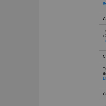
B
C
T
H
-
C
T
t
L
C