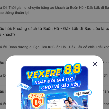
rả lời: Thời gian di chuyển bằng xe khách từ Buôn Hồ - Đắk Lắk đi B
ao thông thuận lợi.
âu hỏi: Khoảng cách từ Buôn Hồ - Đắk Lắk đi Bạc Liêu là 
e khách?
rả lời: Đoạn đường đi Bạc Liêu từ Buôn Hồ - Đắk Lắk có chiều dài k
âu hỏi: Mỗi ngày có bao nhiêu chuyến xe khách Buôn Hồ - 
rả lời: Trung bình mỗi ngày có khoảng 2 chuyến xe bắt đầu từ 14:31
âu hỏi: Nhà xe đi Buôn Hồ - Đắk Lắk Bạc Liêu nào khởi hà
rả lời: Chuyến xe có giờ xuất phát sớm nhất vào lúc 14:31 là của nh