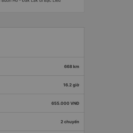
ến Buôn Hồ - Đắk Lắk đi Bạc Liêu
668 km
16.2 giờ
655.000 VNĐ
2 chuyến