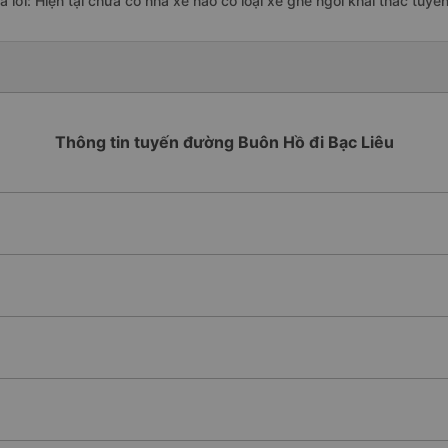
rả lời: Hiện tại chưa có nhà xe nào có loại xe ghế ngồi khai thác tuy
Thông tin tuyến đường Buôn Hồ đi Bạc Liêu