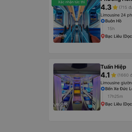
Xác nhận tức thì
4.3
star
(715 đ
Limousine 24 p
Buôn Hồ
15h
Bạc Liêu (Dọ
Tuấn Hiệp
4.1
star
(1660 đ
Limousine giườ
Bến Xe Đức L
17h25m
Bạc Liêu (Dọ