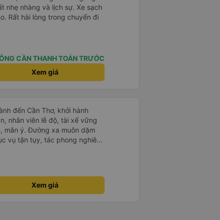
ất nhẹ nhàng và lịch sự. Xe sạch
o. Rất hài lòng trong chuyến đi
ÔNG CẦN THANH TOÁN TRƯỚC
Xem giá
ành đến Cần Thơ, khởi hành
n, nhân viên lễ độ, tài xế vững
ục vụ tận tụy, tác phong nghiêm
 kim tiền vội vã. Xã hội loạn đạo.
thành, kính chúc nhà xe ngày một
Xem giá