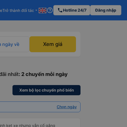
help_outline
phone
Hotline 24/7
Đăng nhập
re
Trở thành đối tác
arrow_drop_down
Xem giá
 ngày về
đãi nhất
: 2 chuyến mỗi ngày
Xem bộ lọc chuyến phổ biến
Chọn ngày
mình kẹt xe nhưng vẫn cố gắng