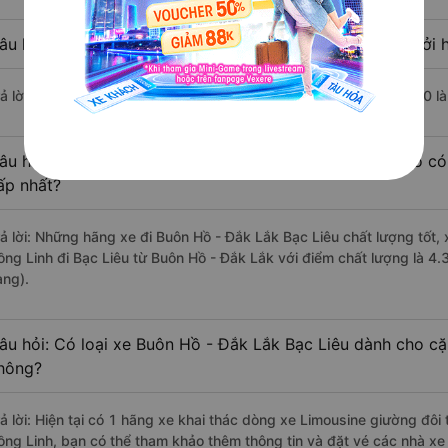
âu hỏi: Nhà xe đi Bạc Liêu từ Buôn Hồ - Đắk Lắk nào khởi h
rả lời: Chuyến xe có giờ xuất phát trễ (muộn) nhất là vào lúc 18:00 l
âu hỏi: Review xe đi Bạc Liêu từ Buôn Hồ - Đắk Lắk nào có 
ấp nhất?
rả lời: Những hãng xe đi Buôn Hồ - Đắk Lắk Bạc Liêu chất lượng tốt,
ồng Linh đi Bạc Liêu từ Buôn Hồ - Đắk Lắk với điểm chất lượng là 4
àng).
âu hỏi: Có loại xe Buôn Hồ - Đắk Lắk Bạc Liêu dành cho cặ
hông?
rả lời: Hiện tại có 1 hãng xe khai thác dòng xe Limousine giường đô
ồng Linh, bạn có thể tham khảo thêm thông tin và đặt vé các nhà xe 