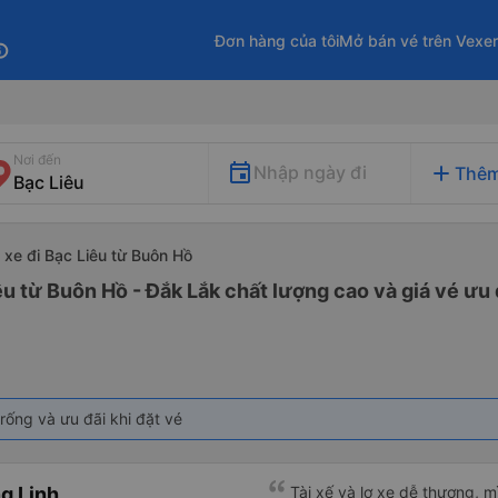
Đơn hàng của tôi
Mở bán vé trên Vexe
fo
Nơi đến
add
Nhập ngày đi
Thêm
xe đi Bạc Liêu từ Buôn Hồ
êu từ Buôn Hồ - Đắk Lắk chất lượng cao và giá vé ưu 
rống và ưu đãi khi đặt vé
g Linh
Tài xế và lơ xe dễ thương, 