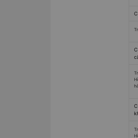
C
T
C
c
T
H
h
C
k
T
H