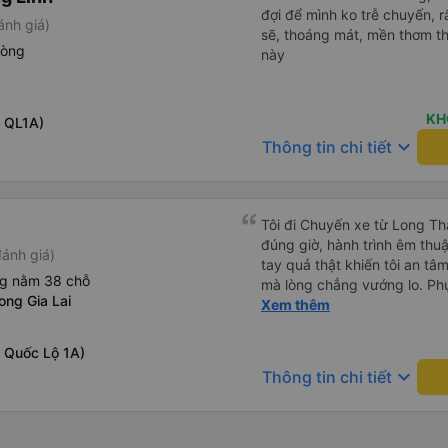
đợi để mình ko trễ chuyến, r
ánh giá)
sẽ, thoáng mát, mền thơm th
hòng
này
KH
c QL1A)
keyboard_arrow_down
Thông tin chi tiết
Tôi đi Chuyến xe từ Long Th
đúng giờ, hành trình êm thuậ
ánh giá)
tay quả thật khiến tôi an tâm, mãn ý. Đường xa muôn dặm
ng nằm 38 chỗ
mà lòng chẳng vướng lo. Ph
ong Gia Lai
cẩn, hiếm thấy giữa thời buổi
Xem thêm
Xin gửi lời tán dương chân 
hưng thịnh, vạn lộ bình an.”
c Quốc Lộ 1A)
keyboard_arrow_down
Thông tin chi tiết