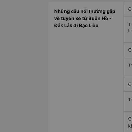
C
Những câu hỏi thường gặp
về tuyến xe từ Buôn Hồ -
T
Đắk Lắk đi Bạc Liêu
L
C
T
C
Tr
C
k