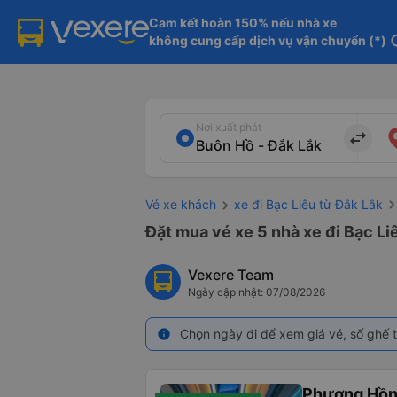
Cam kết hoàn 150% nếu nhà xe

không cung cấp dịch vụ vận chuyển (*)
in
Nơi xuất phát
import_export
Vé xe khách
xe đi Bạc Liêu từ Đắk Lắk
Đặt mua vé xe 5 nhà xe đi Bạc Li
Vexere Team
Ngày cập nhật: 07/08/2026
Chọn ngày đi để xem giá vé, số ghế t
info
Phương Hồn