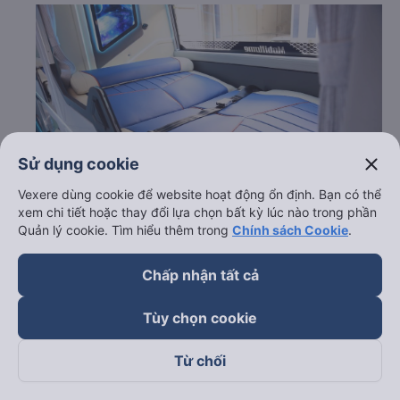
close
Sử dụng cookie
Vexere dùng cookie để website hoạt động ổn định. Bạn có thể
xem chi tiết hoặc thay đổi lựa chọn bất kỳ lúc nào trong phần
Quản lý cookie. Tìm hiểu thêm trong
Chính sách Cookie
.
c. Lộ trình, giờ khởi hành và giờ kết thúc của xe khách An
Chấp nhận tất cả
Phát Kbang (Gia Lai)
Giờ xuất phát ở Buôn Hồ - Đắk Lắk: 21:00, 21:30
Tùy chọn cookie
Giờ đến nơi ở Quận 1 - Sài Gòn: 06:30, 07:00
Thời gian chạy từ Buôn Hồ - Đắk Lắk đi Quận 1 - Sài
Từ chối
Gòn của nhà xe
An Phát Kbang (Gia Lai)
khoảng: 9.5
giờ