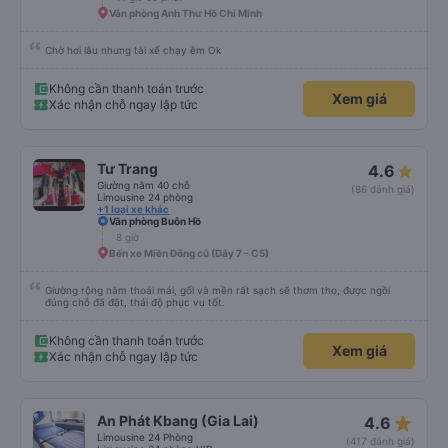
Văn phòng Anh Thư Hồ Chí Minh
Chờ hơi lâu nhưng tài xế chạy êm Ok
Không cần thanh toán trước
Xem giá
Xác nhận chỗ ngay lập tức
Tư Trang
4.6
Giường nằm 40 chỗ
(86 đánh giá)
Limousine 24 phòng
+1 loại xe khác
Văn phòng Buôn Hồ
8 giờ
Bến xe Miền Đông cũ (Dãy 7 - C5)
Giường rộng nằm thoải mái, gối và mền rất sạch sẽ thơm tho, được ngồi
đúng chỗ đã đặt, thái độ phục vụ tốt.
Không cần thanh toán trước
Xem giá
Xác nhận chỗ ngay lập tức
star_rate
An Phát Kbang (Gia Lai)
4.6
Limousine 24 Phòng
(417 đánh giá)