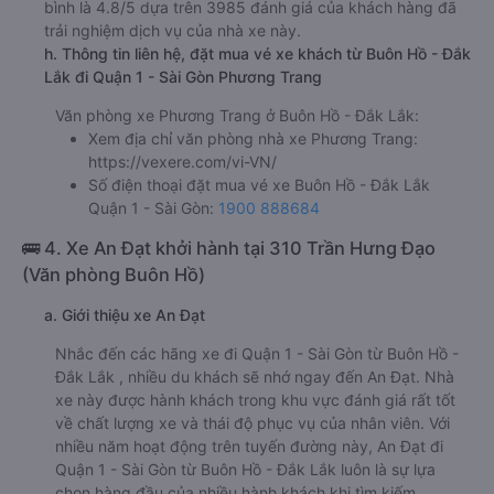
bình là 4.8/5 dựa trên 3985 đánh giá của khách hàng đã
trải nghiệm dịch vụ của nhà xe này.
h. Thông tin liên hệ, đặt mua vé xe khách từ Buôn Hồ - Đắk
Lắk đi Quận 1 - Sài Gòn Phương Trang
Văn phòng xe Phương Trang ở Buôn Hồ - Đắk Lắk:
Xem địa chỉ văn phòng nhà xe Phương Trang:
https://vexere.com/vi-VN/
Số điện thoại đặt mua vé xe Buôn Hồ - Đắk Lắk
Quận 1 - Sài Gòn:
1900 888684
🚌 4. Xe An Đạt khởi hành tại 310 Trần Hưng Đạo
(Văn phòng Buôn Hồ)
a. Giới thiệu xe An Đạt
Nhắc đến các hãng xe đi Quận 1 - Sài Gòn từ Buôn Hồ -
Đắk Lắk , nhiều du khách sẽ nhớ ngay đến An Đạt. Nhà
xe này được hành khách trong khu vực đánh giá rất tốt
về chất lượng xe và thái độ phục vụ của nhân viên. Với
nhiều năm hoạt động trên tuyến đường này, An Đạt đi
Quận 1 - Sài Gòn từ Buôn Hồ - Đắk Lắk luôn là sự lựa
chọn hàng đầu của nhiều hành khách khi tìm kiếm