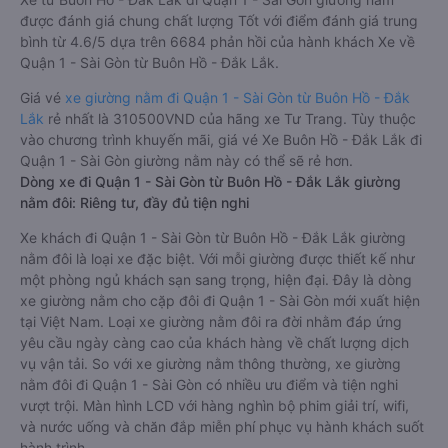
được đánh giá chung chất lượng Tốt với điểm đánh giá trung
bình từ 4.6/5 dựa trên 6684 phản hồi của hành khách Xe về
Quận 1 - Sài Gòn từ Buôn Hồ - Đắk Lắk.
Giá vé
xe giường nằm đi Quận 1 - Sài Gòn từ Buôn Hồ - Đắk
Lắk
rẻ nhất là 310500VND của hãng xe Tư Trang. Tùy thuộc
vào chương trình khuyến mãi, giá vé Xe Buôn Hồ - Đắk Lắk đi
Quận 1 - Sài Gòn giường nằm này có thể sẽ rẻ hơn.
Dòng xe đi Quận 1 - Sài Gòn từ Buôn Hồ - Đắk Lắk giường
nằm đôi: Riêng tư, đầy đủ tiện nghi
Xe khách đi Quận 1 - Sài Gòn từ Buôn Hồ - Đắk Lắk giường
nằm đôi là loại xe đặc biệt. Với mỗi giường được thiết kế như
một phòng ngủ khách sạn sang trọng, hiện đại. Đây là dòng
xe giường nằm cho cặp đôi đi Quận 1 - Sài Gòn mới xuất hiện
tại Việt Nam. Loại xe giường nằm đôi ra đời nhằm đáp ứng
yêu cầu ngày càng cao của khách hàng về chất lượng dịch
vụ vận tải. So với xe giường nằm thông thường, xe giường
nằm đôi đi Quận 1 - Sài Gòn có nhiều ưu điểm và tiện nghi
vượt trội. Màn hình LCD với hàng nghìn bộ phim giải trí, wifi,
và nước uống và chăn đắp miễn phí phục vụ hành khách suốt
hành trình.