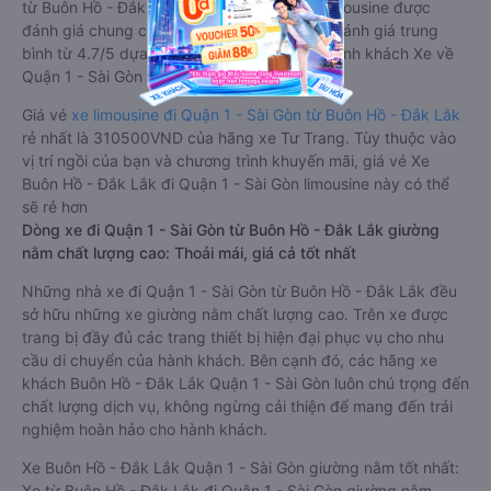
từ Buôn Hồ - Đắk Lắk đi Quận 1 - Sài Gòn limousine được
đánh giá chung có chất lượng Tốt với điểm đánh giá trung
bình từ 4.7/5 dựa trên 6440 phản hồi của hành khách Xe về
Quận 1 - Sài Gòn từ Buôn Hồ - Đắk Lắk.
Giá vé
xe limousine đi Quận 1 - Sài Gòn từ Buôn Hồ - Đắk Lắk
rẻ nhất là 310500VND của hãng xe Tư Trang. Tùy thuộc vào
vị trí ngồi của bạn và chương trình khuyến mãi, giá vé Xe
Buôn Hồ - Đắk Lắk đi Quận 1 - Sài Gòn limousine này có thể
sẽ rẻ hơn
Dòng xe đi Quận 1 - Sài Gòn từ Buôn Hồ - Đắk Lắk giường
nằm chất lượng cao: Thoải mái, giá cả tốt nhất
Những nhà xe đi Quận 1 - Sài Gòn từ Buôn Hồ - Đắk Lắk đều
sở hữu những xe giường nằm chất lượng cao. Trên xe được
trang bị đầy đủ các trang thiết bị hiện đại phục vụ cho nhu
cầu di chuyển của hành khách. Bên cạnh đó, các hãng xe
khách Buôn Hồ - Đắk Lắk Quận 1 - Sài Gòn luôn chú trọng đến
chất lượng dịch vụ, không ngừng cải thiện để mang đến trải
nghiệm hoàn hảo cho hành khách.
Xe Buôn Hồ - Đắk Lắk Quận 1 - Sài Gòn giường nằm tốt nhất:
Xe từ Buôn Hồ - Đắk Lắk đi Quận 1 - Sài Gòn giường nằm