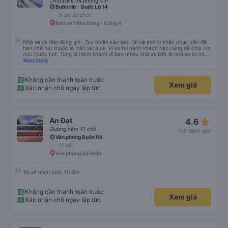
Limousine 34 phòng VIP
Buôn Hồ - Quốc Lộ 14
8 giờ 20 phút
Bến xe Miền Đông - Cổng 4
Nhà xe ok đón đúng giờ . Tuy nhiên các bác tài và anh lơ khắc phục vấn đề
hạn chế hút thuốc lá trên xe là ok. Vì ko fai hành khách nào cũng dễ chịu với
mùi thuốc hút. Từng là hành khách đi bao nhiêu nhà xe biết là nhà xe tư nhân
, nhưng hãy theo cách vận hành của Phương Trang Busline, từ tổng đài cho
Xem thêm
tới nội quy... Vé có mắc 1 chúc cũng chấp nhận đc..
Không cần thanh toán trước
Xem giá
Xác nhận chỗ ngay lập tức
star_rate
An Đạt
4.6
Giường nằm 41 chỗ
(45 đánh giá)
Văn phòng Buôn Hồ
11 giờ
Văn phòng Sài Gòn
Tài xế nhiệt tình. 10 đỉm
Không cần thanh toán trước
Xem giá
Xác nhận chỗ ngay lập tức