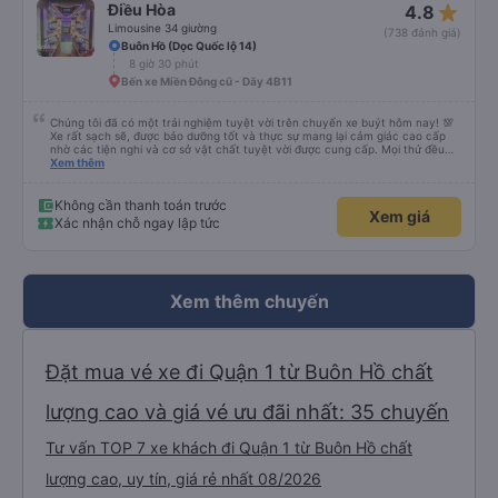
star_rate
Điều Hòa
4.8
Limousine 34 giường
(738 đánh giá)
Buôn Hồ (Dọc Quốc lộ 14)
8 giờ 30 phút
Bến xe Miền Đông cũ - Dãy 4B11
Chúng tôi đã có một trải nghiệm tuyệt vời trên chuyến xe buýt hôm nay! 💯
Xe rất sạch sẽ, được bảo dưỡng tốt và thực sự mang lại cảm giác cao cấp
nhờ các tiện nghi và cơ sở vật chất tuyệt vời được cung cấp. Mọi thứ đều
thoải mái và ngăn nắp. Nhân viên và tài xế rất tốt bụng, hữu ích và chu đáo,
Xem thêm
giúp chuyến đi của chúng tôi suôn sẻ và không căng thẳng. Sự chuyên
nghiệp của họ thực sự nổi bật. Nhìn chung, đó là trải nghiệm du lịch tốt nhất
đối với tôi và gia đình. Chúng tôi rất vui và hài lòng từ đầu đến cuối. Rất đáng
Không cần thanh toán trước
Xem giá
giới thiệu! 💛 Về ứng dụng, nó rất dễ sử dụng, thân thiện với người dùng và
Xác nhận chỗ ngay lập tức
tiện lợi khi đặt chuyến đi của chúng tôi. Mọi thứ đều diễn ra suôn sẻ!
Xem thêm chuyến
Đặt mua vé xe đi Quận 1 từ Buôn Hồ chất
lượng cao và giá vé ưu đãi nhất: 35 chuyến
Tư vấn TOP 7 xe khách đi Quận 1 từ Buôn Hồ chất
lượng cao, uy tín, giá rẻ nhất 08/2026