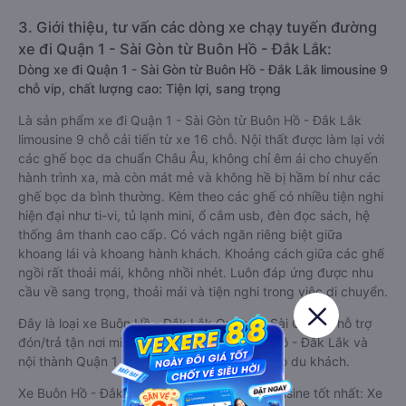
3. Giới thiệu, tư vấn các dòng xe chạy tuyến đường
xe đi Quận 1 - Sài Gòn từ Buôn Hồ - Đắk Lắk:
Dòng xe đi Quận 1 - Sài Gòn từ Buôn Hồ - Đắk Lắk limousine 9
chỗ vip, chất lượng cao: Tiện lợi, sang trọng
Là sản phẩm xe đi Quận 1 - Sài Gòn từ Buôn Hồ - Đắk Lắk
limousine 9 chỗ cải tiến từ xe 16 chỗ. Nội thất được làm lại với
các ghế bọc da chuẩn Châu Âu, không chỉ êm ái cho chuyến
hành trình xa, mà còn mát mẻ và không hề bị hầm bí như các
ghế bọc da bình thường. Kèm theo các ghế có nhiều tiện nghi
hiện đại như ti-vi, tủ lạnh mini, ổ cắm usb, đèn đọc sách, hệ
thống âm thanh cao cấp. Có vách ngăn riêng biệt giữa
khoang lái và khoang hành khách. Khoảng cách giữa các ghế
ngồi rất thoải mái, không nhồi nhét. Luôn đáp ứng được nhu
cầu về sang trọng, thoải mái và tiện nghi trong việc di chuyển.
Đây là loại xe Buôn Hồ - Đắk Lắk Quận 1 - Sài Gòn có hỗ trợ
đón/trả tận nơi miễn phí tại nội thành Buôn Hồ - Đắk Lắk và
nội thành Quận 1 - Sài Gòn, rất thuận tiện cho du khách.
Xe Buôn Hồ - Đắk Lắk Quận 1 - Sài Gòn limousine tốt nhất: Xe