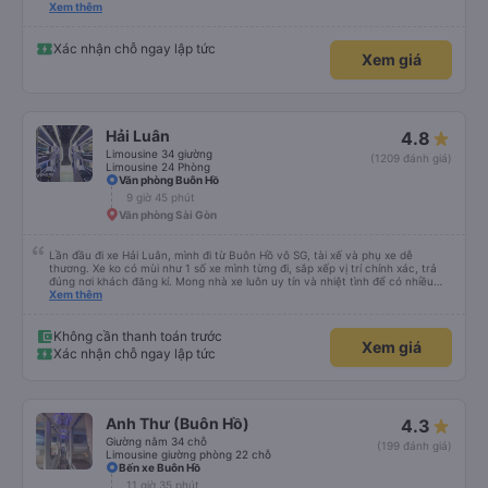
please display the Wi-Fi password clearly inside the cabin for convenience. I
Xem thêm
would definitely ride with them again! -------------- ​ Xe chất lượng tốt và
tài xế lái xe rất an toàn. Để dịch vụ hoàn hảo hơn, tôi góp ý nhà xe nên có
quy định rõ ràng về việc giữ im lặng (tắt âm thanh điện thoại) vào ban đêm
Xác nhận chỗ ngay lập tức
Xem giá
để tránh làm phiền hành khách khác ngủ. Ngoài ra, nhà xe nên dán sẵn mật
khẩu Wi-Fi trong xe để hành khách dễ dàng sử dụng. Tôi vẫn sẽ tiếp tục ủng
hộ nhà xe trong tương lai!
Hải Luân
4.8
Limousine 34 giường
(1209 đánh giá)
Limousine 24 Phòng
Văn phòng Buôn Hồ
9 giờ 45 phút
Văn phòng Sài Gòn
Lần đầu đi xe Hải Luân, mình đi từ Buôn Hồ vô SG, tài xế và phụ xe dễ
thương. Xe ko có mùi như 1 số xe mình từng đi, sắp xếp vị trí chính xác, trả
đúng nơi khách đăng kí. Mong nhà xe luôn uy tín và nhiệt tình để có nhiều
khách hàng hơn nữa
Xem thêm
Không cần thanh toán trước
Xem giá
Xác nhận chỗ ngay lập tức
Anh Thư (Buôn Hồ)
4.3
Giường nằm 34 chỗ
(199 đánh giá)
Limousine giường phòng 22 chỗ
Bến xe Buôn Hồ
11 giờ 35 phút