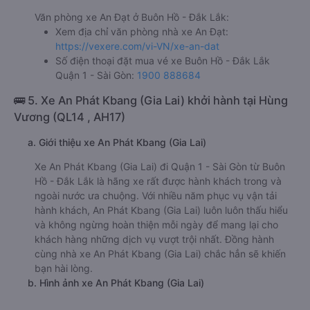
Văn phòng xe An Đạt ở Buôn Hồ - Đắk Lắk:
Xem địa chỉ văn phòng nhà xe An Đạt:
https://vexere.com/vi-VN/xe-an-dat
Số điện thoại đặt mua vé xe Buôn Hồ - Đắk Lắk
Quận 1 - Sài Gòn:
1900 888684
🚌 5. Xe An Phát Kbang (Gia Lai) khởi hành tại Hùng
Vương (QL14 , AH17)
a. Giới thiệu xe An Phát Kbang (Gia Lai)
Xe An Phát Kbang (Gia Lai) đi Quận 1 - Sài Gòn từ Buôn
Hồ - Đắk Lắk là hãng xe rất được hành khách trong và
ngoài nước ưa chuộng. Với nhiều năm phục vụ vận tải
hành khách, An Phát Kbang (Gia Lai) luôn luôn thấu hiểu
và không ngừng hoàn thiện mỗi ngày để mang lại cho
khách hàng những dịch vụ vượt trội nhất. Đồng hành
cùng nhà xe An Phát Kbang (Gia Lai) chắc hẳn sẽ khiến
bạn hài lòng.
b. Hình ảnh xe An Phát Kbang (Gia Lai)