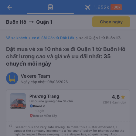
arrow_back
Tải app Vexere ngay!
Tải app Vexere
1.652
k
-30k
Mở app
Mở app
Nhận ưu đãi thành viên độc
-30k/ghế khi đặt vé máy bay qua
quyền
app
Buôn Hồ
Quận 1
Chọn ngày
Vé xe khách
xe đi Sài Gòn từ Đắk Lắk
xe đi Quận 1 từ Buôn Hồ
Đặt mua vé xe 10 nhà xe đi Quận 1 từ Buôn Hồ
chất lượng cao và giá vé ưu đãi nhất
: 35
chuyến mỗi ngày
Vexere Team
Ngày cập nhật: 08/08/2026
Phương Trang
4.8
Limousine giường nằm 34 chỗ
(3978 đánh giá)
Buôn Hồ
10 giờ
Bến xe Miền Tây
Excellent bus and very safe driving. To make this a 5-star experience, I
suggest the company implements a "no sound" policy for phones during the
night to respect those sleeping. It is a sleeper bus, so quiet is key! Also,