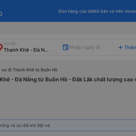
Đơn hàng của tôi
Mở bán vé trên Vexe
fo
Nơi đến
add
Nhập ngày đi
Thêm
xe đi Thanh Khê từ Buôn Hồ
Khê - Đà Nẵng từ Buôn Hồ - Đắk Lắk chất lượng cao v
rống và ưu đãi khi đặt vé