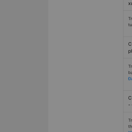
x
T
t
C
p
T
b
Đ
C
-
T
t