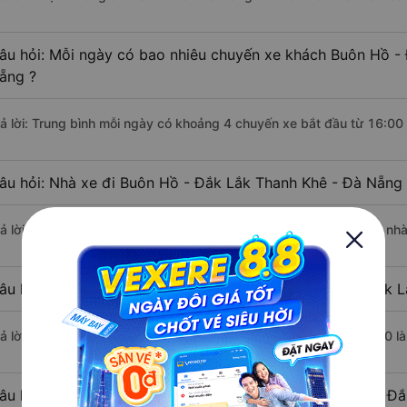
âu hỏi: Mỗi ngày có bao nhiêu chuyến xe khách Buôn Hồ - 
ẵng ?
rả lời: Trung bình mỗi ngày có khoảng 4 chuyến xe bắt đầu từ 16:00
âu hỏi: Nhà xe đi Buôn Hồ - Đắk Lắk Thanh Khê - Đà Nẵng
rả lời: Chuyến xe có giờ xuất phát sớm nhất vào lúc 16:00 là của nh
âu hỏi: Nhà xe đi Thanh Khê - Đà Nẵng từ Buôn Hồ - Đắk L
rả lời: Chuyến xe có giờ xuất phát trễ (muộn) nhất là vào lúc 19:30 
âu hỏi: Review xe đi Thanh Khê - Đà Nẵng từ Buôn Hồ - Đắk