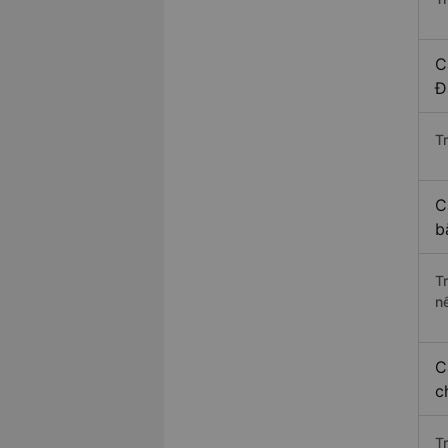
C
Đ
Tr
C
b
T
n
C
c
T