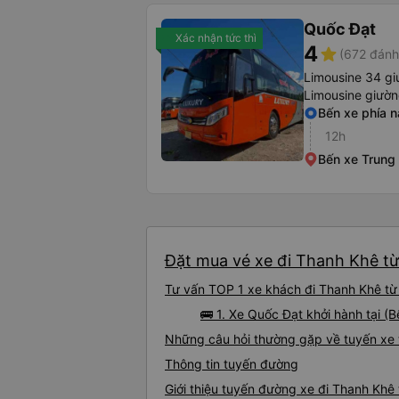
Quốc Đạt
Xác nhận tức thì
4
star
(672 đánh
Limousine 34 gi
Limousine giườ
Bến xe phía 
12h
Bến xe Trung
Đặt mua vé xe đi Thanh Khê từ
Tư vấn TOP 1 xe khách đi Thanh Khê từ 
🚌 1. Xe Quốc Đạt khởi hành tại 
Những câu hỏi thường gặp về tuyến xe 
Thông tin tuyến đường
Giới thiệu tuyến đường xe đi Thanh Khê