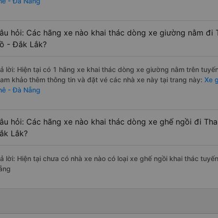
hê - Đà Nẵng
âu hỏi: Các hãng xe nào khai thác dòng xe giường nằm đi
ồ - Đắk Lắk?
rả lời: Hiện tại có 1 hãng xe khai thác dòng xe giường nằm trên tuy
ham khảo thêm thông tin và đặt vé các nhà xe này tại trang này:
Xe g
hê - Đà Nẵng
âu hỏi: Các hãng xe nào khai thác dòng xe ghế ngồi đi Th
ắk Lắk?
rả lời: Hiện tại chưa có nhà xe nào có loại xe ghế ngồi khai thác tuy
ẵng