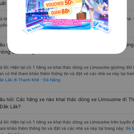
uất sắc, cao cấp nhất?
rả lời: Tạm thời chưa đủ review để đánh giá có nhà xe đi Thanh Khê
uyến đường này có chất lượng xuất sắc.
âu hỏi: Có loại xe Buôn Hồ - Đắk Lắk Thanh Khê - Đà Nẵng
hòng đôi không?
rả lời: Hiện tại có 1 hãng xe khai thác dòng xe Limousine giường đôi
ạn có thể tham khảo thêm thông tin và đặt vé các nhà xe này tại tra
ắk Lắk đi Thanh Khê - Đà Nẵng
âu hỏi: Các hãng xe nào khai thác dòng xe Limousine đi T
 Đắk Lắk?
rả lời: Hiện tại có 1 hãng xe khai thác dòng xe Limousine trên tuyến
ham khảo thêm thông tin và đặt vé các nhà xe này tại trang này:
Xe l