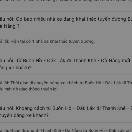
âu hỏi: Có bao nhiêu nhà xe đang khai thác tuyến đường B
à Nẵng ?
ả lời: Hiện tại có 1 nhà xe khai thác tuyến đường.
âu hỏi: Từ Buôn Hồ - Đắk Lắk đi Thanh Khê - Đà Nẵng mất b
ằng xe khách?
rả lời: Thời gian di chuyển bằng xe khách từ Buôn Hồ - Đắk Lắk đi 
ếu mật độ giao thông thuận lợi.
âu hỏi: Khoảng cách từ Buôn Hồ - Đắk Lắk đi Thanh Khê - 
huyển bằng xe khách?
rả lời: Đoạn đường đi Thanh Khê - Đà Nẵng từ Buôn Hồ - Đắk Lắk có