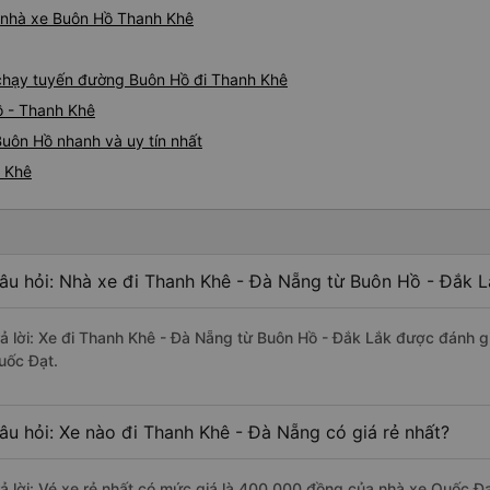
iá nhà xe Buôn Hồ Thanh Khê
e chạy tuyến đường Buôn Hồ đi Thanh Khê
ồ - Thanh Khê
uôn Hồ nhanh và uy tín nhất
h Khê
âu hỏi: Nhà xe đi Thanh Khê - Đà Nẵng từ Buôn Hồ - Đắk L
rả lời: Xe đi Thanh Khê - Đà Nẵng từ Buôn Hồ - Đắk Lắk được đánh gi
uốc Đạt.
âu hỏi: Xe nào đi Thanh Khê - Đà Nẵng có giá rẻ nhất?
rả lời: Vé xe rẻ nhất có mức giá là 400.000 đồng của nhà xe Quốc Đạ