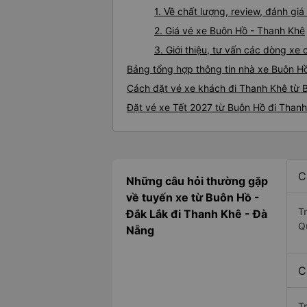
1. Về chất lượng, review, đánh g
2. Giá vé xe Buôn Hồ - Thanh Khê
3. Giới thiệu, tư vấn các dòng x
Bảng tổng hợp thông tin nhà xe Buôn H
Cách đặt vé xe khách đi Thanh Khê từ B
Đặt vé xe Tết 2027 từ Buôn Hồ đi Than
C
Những câu hỏi thường gặp
về tuyến xe từ Buôn Hồ -
T
Đắk Lắk đi Thanh Khê - Đà
Q
Nẵng
C
T