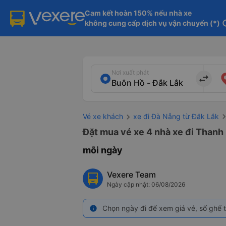
Cam kết hoàn 150% nếu nhà xe

không cung cấp dịch vụ vận chuyển (*)
in
Nơi xuất phát
import_export
Vé xe khách
xe đi Đà Nẵng từ Đắk Lắk
Đặt mua vé xe 4 nhà xe đi Thanh 
mỗi ngày
Vexere Team
Ngày cập nhật: 06/08/2026
Chọn ngày đi để xem giá vé, số ghế t
info