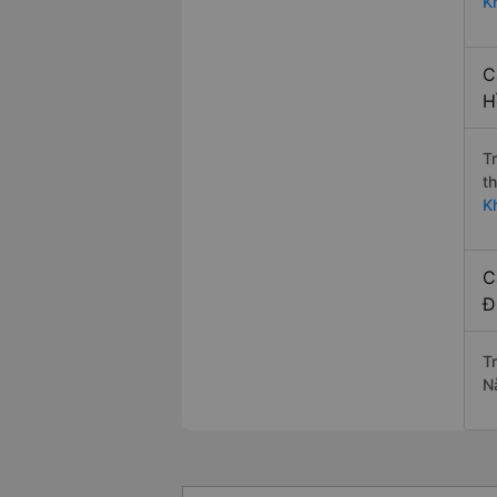
K
C
H
T
t
K
C
Đ
T
N