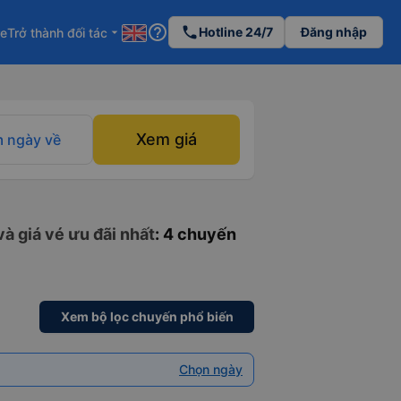
help_outline
phone
Hotline 24/7
Đăng nhập
re
Trở thành đối tác
arrow_drop_down
Xem giá
 ngày về
à giá vé ưu đãi nhất
: 4 chuyến
Xem bộ lọc chuyến phổ biến
Chọn ngày