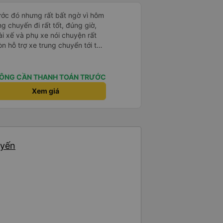
rước đó nhưng rất bất ngờ vì hôm
ng chuyến đi rất tốt, đúng giờ,
tài xế và phụ xe nói chuyện rất
òn hỗ trợ xe trung chuyển tới tận
g nhà xe duy trì được chất lượng
ÔNG CẦN THANH TOÁN TRƯỚC
Xem giá
uyến