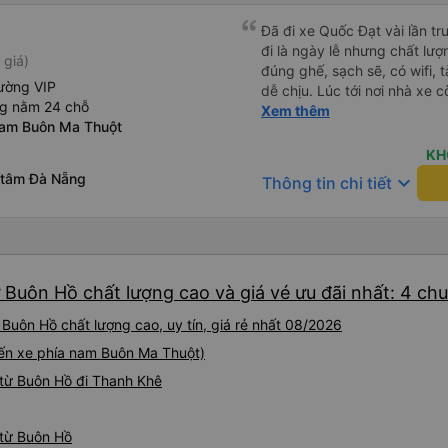
Đã đi xe Quốc Đạt vài lần t
đi là ngày lễ nhưng chất lượ
 giá)
đúng ghế, sạch sẽ, có wifi, 
ường VIP
dễ chịu. Lúc tới nơi nhà xe c
ng nằm 24 chỗ
nhà. 10đ cho nhà xe, hy vọn
Xem thêm
nam Buôn Ma Thuột
này. Cảm ơn
KH
 tâm Đà Nẵng
keyboard_arrow_down
Thông tin chi tiết
 Buôn Hồ chất lượng cao và giá vé ưu đãi nhất: 4 ch
Buôn Hồ chất lượng cao, uy tín, giá rẻ nhất 08/2026
(Bến xe phía nam Buôn Ma Thuột)
từ Buôn Hồ đi Thanh Khê
 từ Buôn Hồ