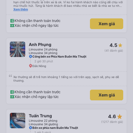
hạn chế hút thuốc lá trên xe là ok. Vì ko fai hành khách nào cũng dễ chịu với
mùi thuốc hút. Từng là hành khách đi bao nhiêu nhà xe biết là nhà xe tư nhân
, nhưng hãy theo cách vận hành của Phương Trang Busline, từ tổng đài cho
Xem thêm
tới nội quy... Vé có mắc 1 chúc cũng chấp nhận đc..
Không cần thanh toán trước
Xem giá
Xác nhận chỗ ngay lập tức
Anh Phụng
4.5
Limousine 24 phòng
(41 đánh giá)
Limousine 34 phòng
Cổng bến xe Phía Nam Buôn Ma Thuột
2 giờ 30 phút
Đắk Nông
Xe thường sẽ đi trễ hơn khoảng 1 tiếng so với trên app, sạch sẽ, phụ xe dễ
thương.
Không cần thanh toán trước
Xem giá
Xác nhận chỗ ngay lập tức
star_rate
Tuấn Trung
4.6
Limousine 22 phòng
(1217 đánh giá)
Limousine 34 giường
Bến xe phía nam Buôn Ma Thuột
1 giờ 5 phút