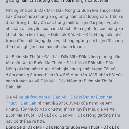
giường nằm chất lượng cao: Thoải mái, giá cả tốt nhất
Những nhà xe đi Đăk Mil - Đắk Nông từ Buôn Ma Thuột - Đắk
Lắk đều sở hữu những xe giường nằm chất lượng cao. Trên xe
được trang bị đầy đủ các trang thiết bị hiện đại phục vụ cho
nhu cầu di chuyển của hành khách. Bên cạnh đó, các hãng xe
khách Buôn Ma Thuột - Đắk Lắk Đăk Mil - Đắk Nông luôn chú
trọng đến chất lượng dịch vụ, không ngừng cải thiện để mang
đến trải nghiệm hoàn hảo cho hành khách.
Xe Buôn Ma Thuột - Đắk Lắk Đăk Mil - Đắk Nông giường nằm
tốt nhất: Xe từ Buôn Ma Thuột - Đắk Lắk đi Đăk Mil - Đắk
Nông giường nằm được đánh giá chung chất lượng Tốt với
điểm đánh giá trung bình từ 4.5/5 dựa trên 1815 phản hồi của
hành khách Xe về Đăk Mil - Đắk Nông từ Buôn Ma Thuột -
Đắk Lắk.
Giá vé
xe giường nằm đi Đăk Mil - Đắk Nông từ Buôn Ma
Thuột - Đắk Lắk
rẻ nhất là 297500VND của hãng xe Anh
Phụng. Tùy thuộc vào chương trình khuyến mãi, giá vé Xe
Buôn Ma Thuột - Đắk Lắk đi Đăk Mil - Đắk Nông giường nằm
này có thể sẽ rẻ hơn.
Dòng xe đi Đăk Mil - Đắk Nông từ Buôn Ma Thuột - Đắk Lắk