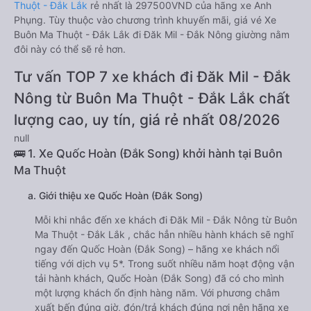
Thuột - Đắk Lắk
rẻ nhất là 297500VND của hãng xe Anh
Phụng. Tùy thuộc vào chương trình khuyến mãi, giá vé Xe
Buôn Ma Thuột - Đắk Lắk đi Đăk Mil - Đắk Nông giường nằm
đôi này có thể sẽ rẻ hơn.
Tư vấn TOP 7 xe khách đi Đăk Mil - Đắk
Nông từ Buôn Ma Thuột - Đắk Lắk chất
lượng cao, uy tín, giá rẻ nhất 08/2026
null
🚌 1. Xe Quốc Hoàn (Đắk Song) khởi hành tại Buôn
Ma Thuột
a. Giới thiệu xe Quốc Hoàn (Đắk Song)
Mỗi khi nhắc đến xe khách đi Đăk Mil - Đắk Nông từ Buôn
Ma Thuột - Đắk Lắk , chắc hẳn nhiều hành khách sẽ nghĩ
ngay đến Quốc Hoàn (Đắk Song) – hãng xe khách nổi
tiếng với dịch vụ 5*. Trong suốt nhiều năm hoạt động vận
tải hành khách, Quốc Hoàn (Đắk Song) đã có cho mình
một lượng khách ổn định hàng năm. Với phương châm
xuất bến đúng giờ, đón/trả khách đúng nơi nên hãng xe