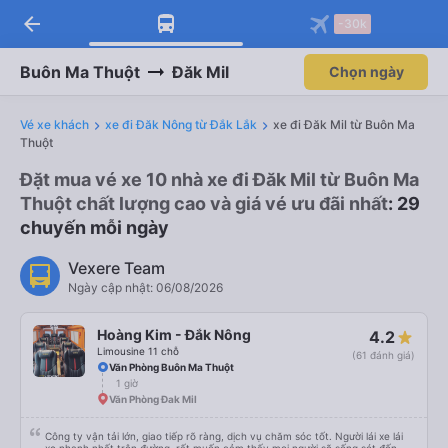
arrow_back
-30k
Buôn Ma Thuột
Đăk Mil
Chọn ngày
Vé xe khách
xe đi Đăk Nông từ Đắk Lắk
xe đi Đăk Mil từ Buôn Ma
Thuột
Đặt mua vé xe 10 nhà xe đi Đăk Mil từ Buôn Ma
Thuột chất lượng cao và giá vé ưu đãi nhất
: 29
chuyến mỗi ngày
Vexere Team
Ngày cập nhật: 06/08/2026
Hoàng Kim - Đắk Nông
4.2
Limousine 11 chỗ
(61 đánh giá)
Văn Phòng Buôn Ma Thuột
1 giờ
Văn Phòng Đak Mil
Công ty vận tải lớn, giao tiếp rõ ràng, dịch vụ chăm sóc tốt. Người lái xe lái