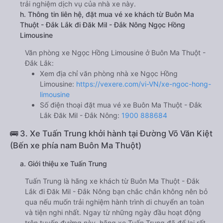
trải nghiệm dịch vụ của nhà xe này.
h. Thông tin liên hệ, đặt mua vé xe khách từ Buôn Ma
Thuột - Đắk Lắk đi Đăk Mil - Đắk Nông Ngọc Hồng
Limousine
Văn phòng xe Ngọc Hồng Limousine ở Buôn Ma Thuột -
Đắk Lắk:
Xem địa chỉ văn phòng nhà xe Ngọc Hồng
Limousine:
https://vexere.com/vi-VN/xe-ngoc-hong-
limousine
Số điện thoại đặt mua vé xe Buôn Ma Thuột - Đắk
Lắk Đăk Mil - Đắk Nông:
1900 888684
🚌 3. Xe Tuấn Trung khởi hành tại Đường Võ Văn Kiệt
(Bến xe phía nam Buôn Ma Thuột)
a. Giới thiệu xe Tuấn Trung
Tuấn Trung là hãng xe khách từ Buôn Ma Thuột - Đắk
Lắk đi Đăk Mil - Đắk Nông bạn chắc chắn không nên bỏ
qua nếu muốn trải nghiệm hành trình di chuyển an toàn
và tiện nghi nhất. Ngay từ những ngày đầu hoạt động
trên tuyến đường này, hãng xe Tuấn Trung đã để lại rất