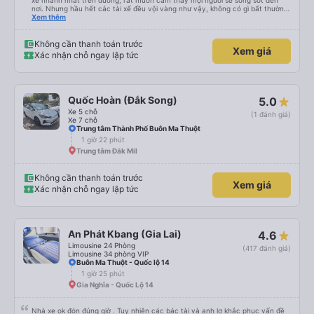
xe nhanh nhất trên đường, rất muốn cảm thấy mọi người sẽ sống sót đến
nơi. Nhưng hầu hết các tài xế đều vội vàng như vậy, không có gì bất thường
cả.
Xem thêm
Không cần thanh toán trước
Xem giá
Xác nhận chỗ ngay lập tức
Quốc Hoàn (Đắk Song)
5.0
Xe 5 chỗ
(1 đánh giá)
Xe 7 chỗ
Trung tâm Thành Phố Buôn Ma Thuột
1 giờ 22 phút
Trung tâm Đăk Mil
Không cần thanh toán trước
Xem giá
Xác nhận chỗ ngay lập tức
An Phát Kbang (Gia Lai)
4.6
Limousine 24 Phòng
(417 đánh giá)
Limousine 34 phòng VIP
Buôn Ma Thuột - Quốc lộ 14
1 giờ 25 phút
Gia Nghĩa - Quốc Lộ 14
Nhà xe ok đón đúng giờ . Tuy nhiên các bác tài và anh lơ khắc phục vấn đề