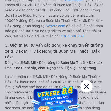
khách đi Đăk Mil - Đắk Nông từ Buôn Ma Thuột - Đắk Lắk có
mức giá dao động từ 100000 đồng - 550000 đồng. Trong
đó, nhà xe Ngọc Hồng Limousine có giá vé rẻ nhất, chỉ
100000 đồng. Đặt vé xe Buôn Ma Thuột - Đắk Lắk Đăk Mil -
Đắk Nông chính hãng tại
Vexere.com
để có giá rẻ nhất, đảm
bảo giữ chỗ 100% và hỗ trợ đổi trả vé miễn phí. Tổng đài tư
vấn, đặt vé và đổi trả vé miễn phí:
1900 888684
.
3. Giới thiệu, tư vấn các dòng xe chạy tuyến đường
xe đi Đăk Mil - Đắk Nông từ Buôn Ma Thuột - Đắk
Lắk:
Dòng xe đi Đăk Mil - Đắk Nông từ Buôn Ma Thuột - Đắk Lắk
limousine 9 chỗ vip, chất lượng cao: Tiện lợi, sang trọng
Là sản phẩm xe đi Đăk Mil - Đắk Nông từ Buôn Ma Thuột -
Đắk Lắk limousine 9 chỗ cải tiến từ xe 16 chỗ. Nội thất được
làm lại với các ghế bọc da chuẩn Châu Âu, không chỉ êm ái
cho chuyến hành trình xa, mà còn mát mẻ và không hề bị hầm
bí như các ghế bọc da bình thường. Kèm theo các ghế có
nhiều tiện nghi hiện đại như ti-vi, tủ lạnh mini, ổ cắm usb, đèn
đọc sách, hệ thống âm thanh cao cấp. Có vách ngăn riêng