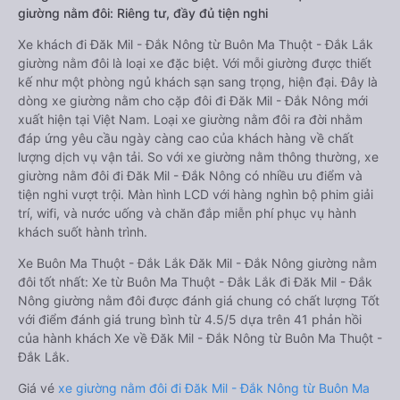
giường nằm đôi: Riêng tư, đầy đủ tiện nghi
Xe khách đi Đăk Mil - Đắk Nông từ Buôn Ma Thuột - Đắk Lắk
giường nằm đôi là loại xe đặc biệt. Với mỗi giường được thiết
kế như một phòng ngủ khách sạn sang trọng, hiện đại. Đây là
dòng xe giường nằm cho cặp đôi đi Đăk Mil - Đắk Nông mới
xuất hiện tại Việt Nam. Loại xe giường nằm đôi ra đời nhằm
đáp ứng yêu cầu ngày càng cao của khách hàng về chất
lượng dịch vụ vận tải. So với xe giường nằm thông thường, xe
giường nằm đôi đi Đăk Mil - Đắk Nông có nhiều ưu điểm và
tiện nghi vượt trội. Màn hình LCD với hàng nghìn bộ phim giải
trí, wifi, và nước uống và chăn đắp miễn phí phục vụ hành
khách suốt hành trình.
Xe Buôn Ma Thuột - Đắk Lắk Đăk Mil - Đắk Nông giường nằm
đôi tốt nhất: Xe từ Buôn Ma Thuột - Đắk Lắk đi Đăk Mil - Đắk
Nông giường nằm đôi được đánh giá chung có chất lượng Tốt
với điểm đánh giá trung bình từ 4.5/5 dựa trên 41 phản hồi
của hành khách Xe về Đăk Mil - Đắk Nông từ Buôn Ma Thuột -
Đắk Lắk.
Giá vé
xe giường nằm đôi đi Đăk Mil - Đắk Nông từ Buôn Ma