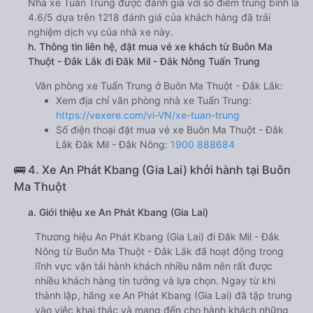
Nhà xe Tuấn Trung được đánh giá với số điểm trung bình là
4.6/5 dựa trên 1218 đánh giá của khách hàng đã trải
nghiệm dịch vụ của nhà xe này.
h. Thông tin liên hệ, đặt mua vé xe khách từ Buôn Ma
Thuột - Đắk Lắk đi Đăk Mil - Đắk Nông Tuấn Trung
Văn phòng xe Tuấn Trung ở Buôn Ma Thuột - Đắk Lắk:
Xem địa chỉ văn phòng nhà xe Tuấn Trung:
https://vexere.com/vi-VN/xe-tuan-trung
Số điện thoại đặt mua vé xe Buôn Ma Thuột - Đắk
Lắk Đăk Mil - Đắk Nông:
1900 888684
🚌 4. Xe An Phát Kbang (Gia Lai) khởi hành tại Buôn
Ma Thuột
a. Giới thiệu xe An Phát Kbang (Gia Lai)
Thương hiệu An Phát Kbang (Gia Lai) đi Đăk Mil - Đắk
Nông từ Buôn Ma Thuột - Đắk Lắk đã hoạt động trong
lĩnh vực vận tải hành khách nhiều năm nên rất được
nhiều khách hàng tin tưởng và lựa chọn. Ngay từ khi
thành lập, hãng xe An Phát Kbang (Gia Lai) đã tập trung
vào việc khai thác và mang đến cho hành khách những