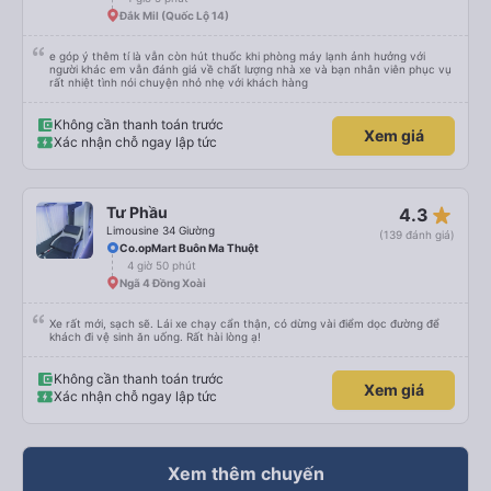
Đắk Mil (Quốc Lộ 14)
e góp ý thêm tí là vẫn còn hút thuốc khi phòng máy lạnh ảnh hưởng với
người khác em vẫn đánh giá về chất lượng nhà xe và bạn nhân viên phục vụ
rất nhiệt tình nói chuyện nhỏ nhẹ với khách hàng
Không cần thanh toán trước
Xem giá
Xác nhận chỗ ngay lập tức
star_rate
Tư Phầu
4.3
Limousine 34 Giường
(139 đánh giá)
Co.opMart Buôn Ma Thuột
4 giờ 50 phút
Ngã 4 Đồng Xoài
Xe rất mới, sạch sẽ. Lái xe chạy cẩn thận, có dừng vài điểm dọc đường để
khách đi vệ sinh ăn uống. Rất hài lòng ạ!
Không cần thanh toán trước
Xem giá
Xác nhận chỗ ngay lập tức
Xem thêm chuyến