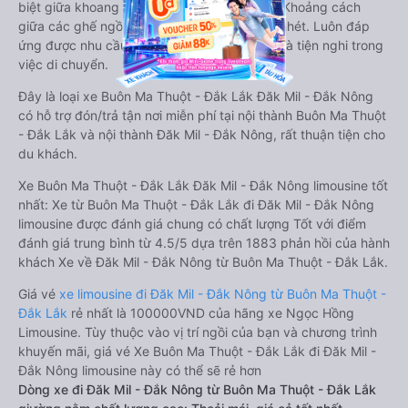
biệt giữa khoang lái và khoang hành khách. Khoảng cách
giữa các ghế ngồi rất thoải mái, không nhồi nhét. Luôn đáp
ứng được nhu cầu về sang trọng, thoải mái và tiện nghi trong
việc di chuyển.
Đây là loại xe Buôn Ma Thuột - Đắk Lắk Đăk Mil - Đắk Nông
có hỗ trợ đón/trả tận nơi miễn phí tại nội thành Buôn Ma Thuột
- Đắk Lắk và nội thành Đăk Mil - Đắk Nông, rất thuận tiện cho
du khách.
Xe Buôn Ma Thuột - Đắk Lắk Đăk Mil - Đắk Nông limousine tốt
nhất: Xe từ Buôn Ma Thuột - Đắk Lắk đi Đăk Mil - Đắk Nông
limousine được đánh giá chung có chất lượng Tốt với điểm
đánh giá trung bình từ 4.5/5 dựa trên 1883 phản hồi của hành
khách Xe về Đăk Mil - Đắk Nông từ Buôn Ma Thuột - Đắk Lắk.
Giá vé
xe limousine đi Đăk Mil - Đắk Nông từ Buôn Ma Thuột -
Đắk Lắk
rẻ nhất là 100000VND của hãng xe Ngọc Hồng
Limousine. Tùy thuộc vào vị trí ngồi của bạn và chương trình
khuyến mãi, giá vé Xe Buôn Ma Thuột - Đắk Lắk đi Đăk Mil -
Đắk Nông limousine này có thể sẽ rẻ hơn
Dòng xe đi Đăk Mil - Đắk Nông từ Buôn Ma Thuột - Đắk Lắk